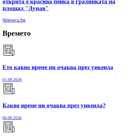
открита е красива пейка в градинката на
площад "Дунав"
9meseca.bg
Времето
Ето какво време ни очаква през уикенда
01.08.2026
Какво време ни очаква през уикенда?
06.06.2026