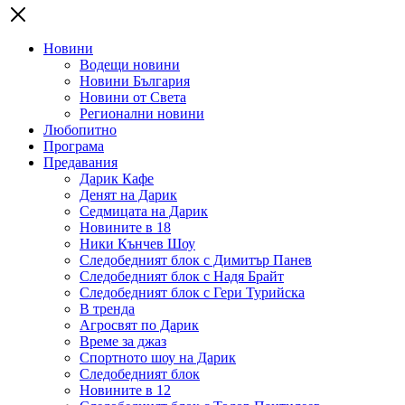
Новини
Водещи новини
Новини България
Новини от Света
Регионални новини
Любопитно
Програма
Предавания
Дарик Кафе
Денят на Дарик
Седмицата на Дарик
Новините в 18
Ники Кънчев Шоу
Следобедният блок с Димитър Панев
Следобедният блок с Надя Брайт
Следобедният блок с Гери Турийска
В тренда
Агросвят по Дарик
Време за джаз
Спортното шоу на Дарик
Следобедният блок
Новините в 12