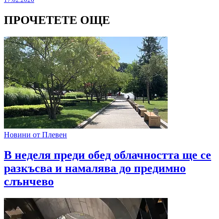
ПРОЧЕТЕТЕ ОЩЕ
Новини от Плевен
В неделя преди обед облачността ще се
разкъсва и намалява до предимно
слънчево