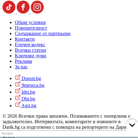
Общи условия
Поверителност
Съдържание от партньори
Контакти
Етичен кодекс
Всички статии
Ключови думи
Реклама
За нас
Dsport.bg
9meseca.bg
Idei.bg
Dbr.bg
Agri.bg
© 2026 Всички права запазени. Позоваването с хиперлинк е
задължително. Интервютата, коментарите и новините в
Darik.bg са подготвени с помощта на репортерите на Дарик
Радио и новинарските емисии на радиото. Снимки: Дарик
РЕКЛАМА