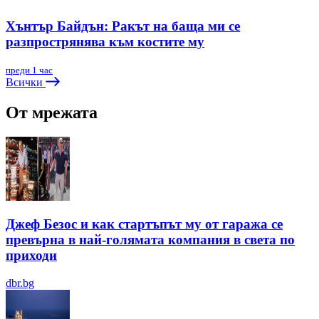
Хънтър Байдън: Ракът на баща ми се
разпрострянява към костите му
преди 1 час
Всички
От мрежата
Джеф Безос и как стартъпът му от гаража се
превърна в най-голямата компания в света по
приходи
dbr.bg