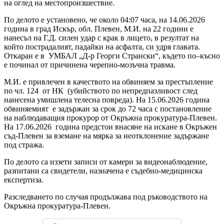
на оглед на местопроизшествие.
По делото е установено, че около 04:07 часа, на 14.06.2026
година в град Искър, обл. Плевен, М.И. на 22 години е
нанесъл на Г.Д. силен удар с крак в лицето, в резултат на
който пострадалият, падайки на асфалта, си удря главата.
Откаран е в УМБАЛ „Д-р Георги Странски“, където по–късно
е починал от причинена черепно-мозъчна травма.
М.И. е привлечен в качеството на обвиняем за престъпление
по чл. 124 от НК (убийството по непредпазливост след
нанесена умишлена телесна повреда). На 15.06.2026 година
обвиняемият е задържан за срок до 72 часа с постановление
на наблюдаващия прокурор от Окръжна прокуратура-Плевен.
На 17.06.2026 година предстои внасяне на искане в Окръжен
съд-Плевен за вземане на мярка за неотклонение задържане
под стража.
По делото са иззети записи от камери за видеонаблюдение,
разпитани са свидетели, назначена е съдебно-медицинска
експертиза.
Разследването по случая продължава под ръководството на
Окръжна прокуратура-Плевен.