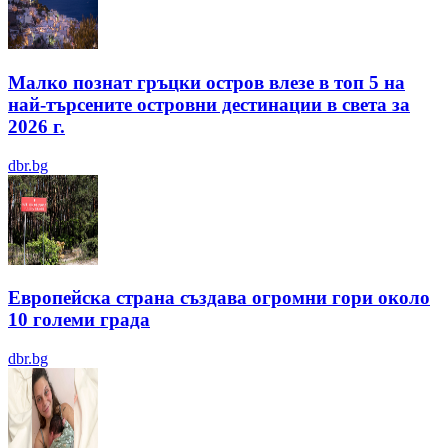
Малко познат гръцки остров влезе в топ 5 на
най-търсените островни дестинации в света за
2026 г.
dbr.bg
Европейска страна създава огромни гори около
10 големи града
dbr.bg