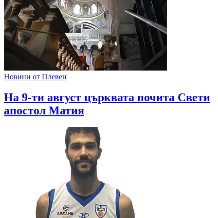
Новини от Плевен
На 9-ти август църквата почита Свети
апостол Матия