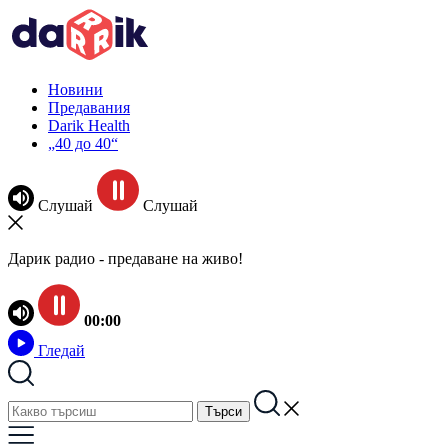
Новини
Предавания
Darik Health
„40 до 40“
Слушай
Слушай
Дарик радио - предаване на живо!
00:00
Гледай