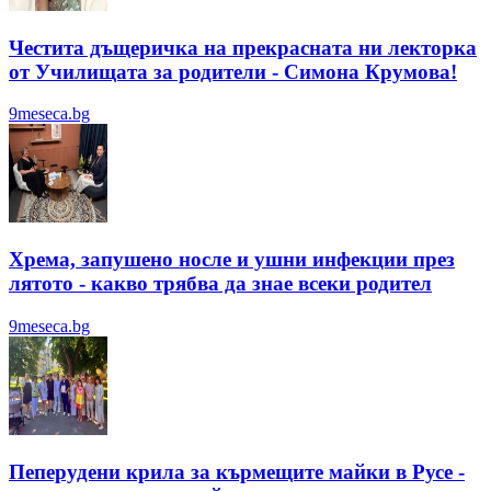
Честита дъщеричка на прекрасната ни лекторка
от Училищата за родители - Симона Крумова!
9meseca.bg
Хрема, запушено носле и ушни инфекции през
лятотo - какво трябва да знае всеки родител
9meseca.bg
Пеперудени крила за кърмещите майки в Русе -