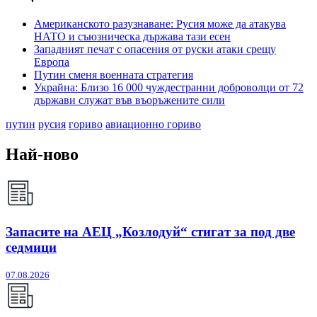
Американското разузнаване: Русия може да атакува
НАТО и съюзническа държава тази есен
Западният печат с опасения от руски атаки срещу
Европа
Путин сменя военната стратегия
Украйна: Близо 16 000 чуждестранни доброволци от 72
държави служат във въоръжените сили
путин
русия
гориво
авиационно гориво
Най-ново
Запасите на АЕЦ „Козлодуй“ стигат за под две
седмици
07.08.2026