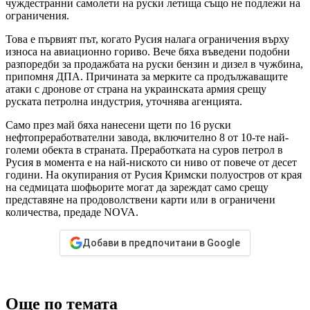
чуждестранни самолети на руски летища също не подлежи на
ограничения.
Това е първият път, когато Русия налага ограничения върху
износа на авиационно гориво. Вече бяха въведени подобни
разпоредби за продажбата на руски бензин и дизел в чужбина,
припомня ДПА. Причината за мерките са продължаващите
атаки с дронове от страна на украинската армия срещу
руската петролна индустрия, уточнява агенцията.
Само през май бяха нанесени щети по 16 руски
нефтопреработвателни завода, включително 8 от 10-те най-
големи обекта в страната. Преработката на суров петрол в
Русия в момента е на най-ниското си ниво от повече от десет
години. На окупирания от Русия Кримски полуостров от края
на седмицата шофьорите могат да зареждат само срещу
представяне на продоволствени карти или в ограничени
количества, предаде NOVA.
Добави в предпочитани в Google
Още по темата