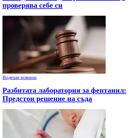
проверява себе си
Водещи новини
Разбитата лаборатория за фентанил:
Предстои решение на съда