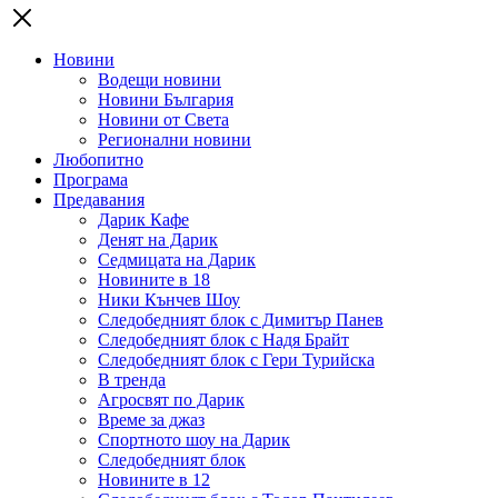
Новини
Водещи новини
Новини България
Новини от Света
Регионални новини
Любопитно
Програма
Предавания
Дарик Кафе
Денят на Дарик
Седмицата на Дарик
Новините в 18
Ники Кънчев Шоу
Следобедният блок с Димитър Панев
Следобедният блок с Надя Брайт
Следобедният блок с Гери Турийска
В тренда
Агросвят по Дарик
Време за джаз
Спортното шоу на Дарик
Следобедният блок
Новините в 12