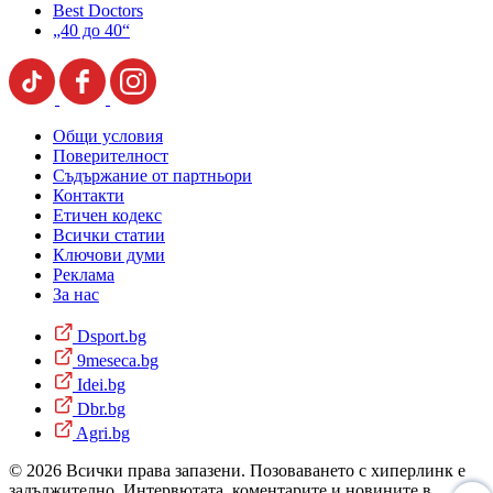
Best Doctors
„40 до 40“
Общи условия
Поверителност
Съдържание от партньори
Контакти
Етичен кодекс
Всички статии
Ключови думи
Реклама
За нас
Dsport.bg
9meseca.bg
Idei.bg
Dbr.bg
Agri.bg
© 2026 Всички права запазени. Позоваването с хиперлинк е
задължително. Интервютата, коментарите и новините в