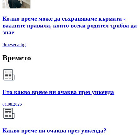
Колко време може да съхраняваме кърмата -
важните правила, които всеки родител трябва да
знае
9meseca.bg
Времето
Ето какво време ни очаква през уикенда
01.08.2026
Какво време ни очаква през уикенда?