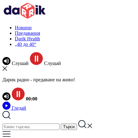
Новини
Предавания
Darik Health
„40 до 40“
Слушай
Слушай
Дарик радио - предаване на живо!
00:00
Гледай