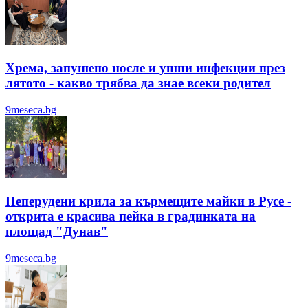
Хрема, запушено носле и ушни инфекции през
лятотo - какво трябва да знае всеки родител
9meseca.bg
Пеперудени крила за кърмещите майки в Русе -
открита е красива пейка в градинката на
площад "Дунав"
9meseca.bg