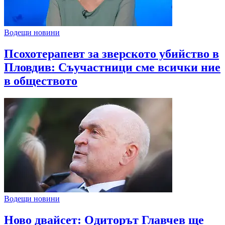
Водещи новини
Псохотерапевт за зверското убийство в
Пловдив: Съучастници сме всички ние
в обществото
Водещи новини
Ново двайсет: Одиторът Главчев ще