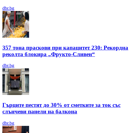
dbr.bg
357 тона праскови при капацитет 230: Рекордна
реколта блокира „Фрукто-Сливен“
dbr.bg
Гърците пестят до 30% от сметките за ток със
слънчеви панели на балкона
dbr.bg