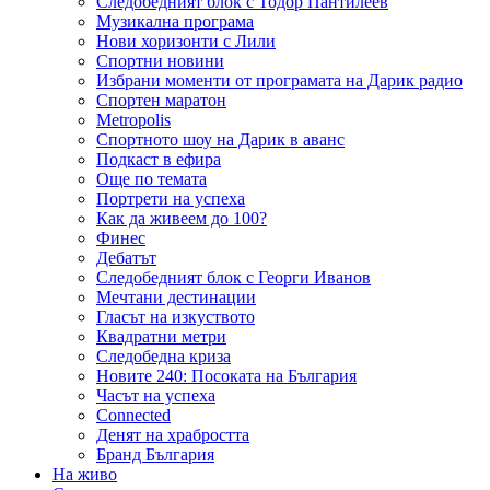
Следобедният блок с Тодор Пантилеев
Музикална програма
Нови хоризонти с Лили
Спортни новини
Избрани моменти от програмата на Дарик радио
Спортен маратон
Metropolis
Спортното шоу на Дарик в аванс
Подкаст в ефира
Още по темата
Портрети на успеха
Как да живеем до 100?
Финес
Дебатът
Следобедният блок с Георги Иванов
Мечтани дестинации
Гласът на изкуството
Квадратни метри
Следобедна криза
Новите 240: Посоката на България
Часът на успеха
Connected
Денят на храбростта
Бранд България
На живо