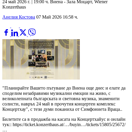
24 май 2026 г. | 19:00 ч. Виена - Зала Моцарт, Wiener
Konzerthaus
Анелия Костова
07 Май 2026 16:58 ч.
"Планирайте Вашето пътуване до Виена още днес и елате да
споделим незабравими музикални емоции на живо, с
великолепната българската и световна музика, знаменити
солисти, навръх 24 май в прочутия концертен комплекс
Концертхау", с тези думи поканиха от Симфониета Враца..
Билетите са в продажба на касата на Концертхайус и онлайн
тук:: https://ticket.konzerthaus.at/…/buyin…/tickets/15805/25672/
…