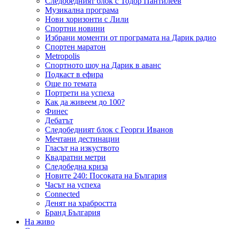
Следобедният блок с Тодор Пантилеев
Музикална програма
Нови хоризонти с Лили
Спортни новини
Избрани моменти от програмата на Дарик радио
Спортен маратон
Metropolis
Спортното шоу на Дарик в аванс
Подкаст в ефира
Още по темата
Портрети на успеха
Как да живеем до 100?
Финес
Дебатът
Следобедният блок с Георги Иванов
Мечтани дестинации
Гласът на изкуството
Квадратни метри
Следобедна криза
Новите 240: Посоката на България
Часът на успеха
Connected
Денят на храбростта
Бранд България
На живо