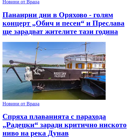
Новини от Враца
Панаирни дни в Оряхово - голям
концерт „Обич и песен“ и Преслава
ще зарадват жителите тази година
Новини от Враца
Спряха плаванията с парахода
„Радецки“ заради критично ниското
ниво на река Дунав