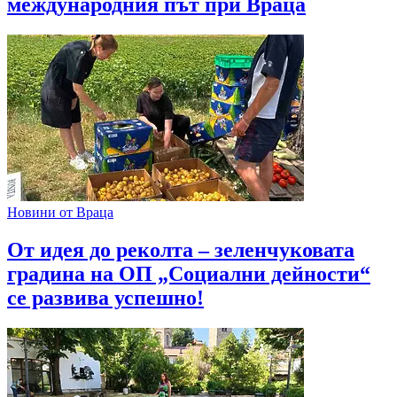
международния път при Враца
Новини от Враца
От идея до реколта – зеленчуковата
градина на ОП „Социални дейности“
се развива успешно!