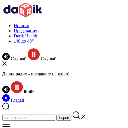
Новини
Предавания
Darik Health
„40 до 40“
Слушай
Слушай
Дарик радио - предаване на живо!
00:00
Гледай