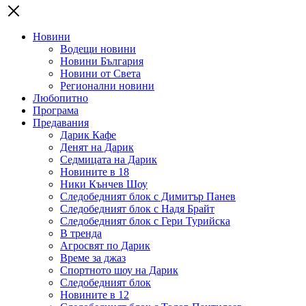
Новини
Водещи новини
Новини България
Новини от Света
Регионални новини
Любопитно
Програма
Предавания
Дарик Кафе
Денят на Дарик
Седмицата на Дарик
Новините в 18
Ники Кънчев Шоу
Следобедният блок с Димитър Панев
Следобедният блок с Надя Брайт
Следобедният блок с Гери Турийска
В тренда
Агросвят по Дарик
Време за джаз
Спортното шоу на Дарик
Следобедният блок
Новините в 12