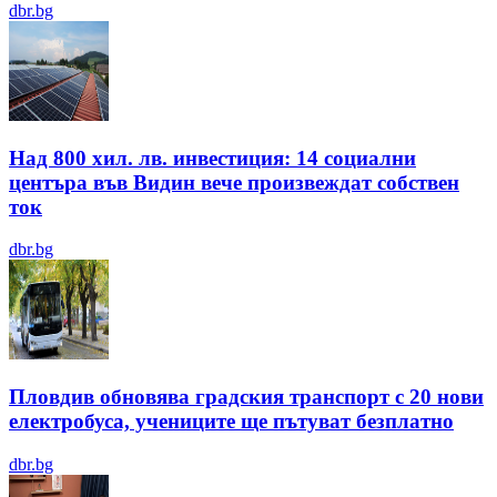
dbr.bg
Над 800 хил. лв. инвестиция: 14 социални
центъра във Видин вече произвеждат собствен
ток
dbr.bg
Пловдив обновява градския транспорт с 20 нови
електробуса, учениците ще пътуват безплатно
dbr.bg