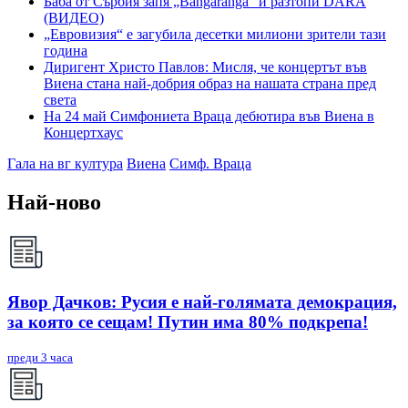
Баба от Сърбия запя „Bangaranga“ и разтопи DARA
(ВИДЕО)
„Евровизия“ е загубила десетки милиони зрители тази
година
Диригент Христо Павлов: Мисля, че концертът във
Виена стана най-добрия образ на нашата страна пред
света
На 24 май Симфониета Враца дебютира във Виена в
Концертхаус
Гала на вг култура
Виена
Симф. Враца
Най-ново
Явор Дачков: Русия е най-голямата демокрация,
за която се сещам! Путин има 80% подкрепа!
преди 3 часа