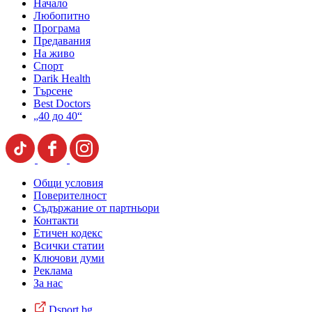
Начало
Любопитно
Програма
Предавания
На живо
Спорт
Darik Health
Търсене
Best Doctors
„40 до 40“
Общи условия
Поверителност
Съдържание от партньори
Контакти
Етичен кодекс
Всички статии
Ключови думи
Реклама
За нас
Dsport.bg