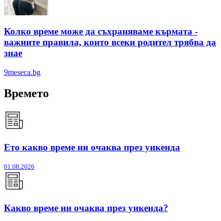
Колко време може да съхраняваме кърмата -
важните правила, които всеки родител трябва да
знае
9meseca.bg
Времето
Ето какво време ни очаква през уикенда
01.08.2026
Какво време ни очаква през уикенда?