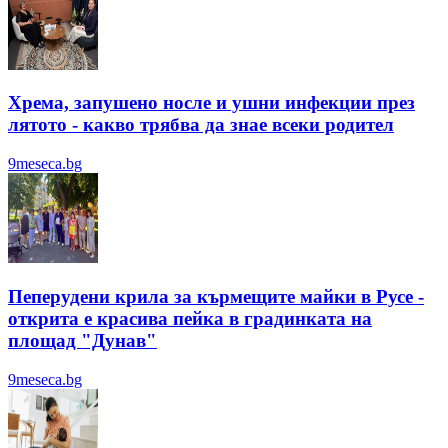
Хрема, запушено носле и ушни инфекции през
лятотo - какво трябва да знае всеки родител
9meseca.bg
Пеперудени крила за кърмещите майки в Русе -
открита е красива пейка в градинката на
площад "Дунав"
9meseca.bg