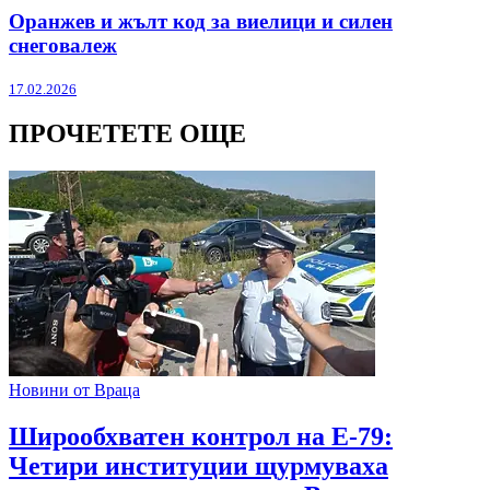
Оранжев и жълт код за виелици и силен
снеговалеж
17.02.2026
ПРОЧЕТЕТЕ ОЩЕ
Новини от Враца
Широобхватен контрол на Е-79:
Четири институции щурмуваха