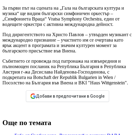
За първи път на сцената на „Гала на българската култура и
музика“ ще видим български симфоничен оркестър –
„Симфониета Враца“ Vratsa Symphony Orchestra, един от
водещите оркестри с активна международна дейност.
Под диригентството на Христо Павлов – утвърден музикант с
международно признание – участието им се очертава като
ярък акцент в програмата и значим културен момент за
българското присъствие във Виена.
Събитието се провежда под патронажа на извънредния и
пълномощен посланик на Република България в Република
Австрия г-жа Десислава Найденова-Господинова, с
подкрепата на Botschaft der Republik Bulgarien in Wien /
Посолство на България във Виена и BKI "Haus Wittgenstein".
Добави в предпочитани в Google
Още по темата