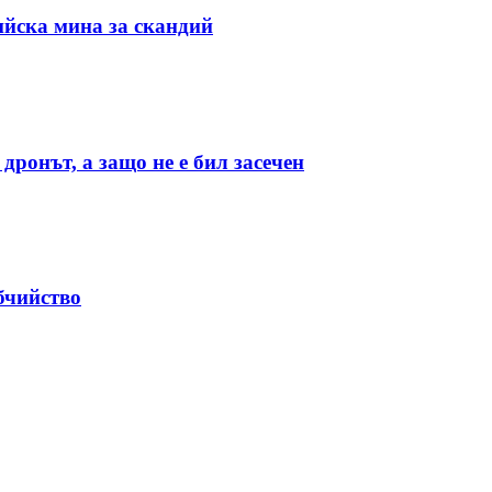
ийска мина за скандий
дронът, а защо не е бил засечен
бчийство