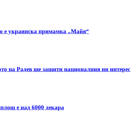
но е украинска примамка „Майя“
ото на Радев ще защити националния ни интерес
 площ е над 6000 декара