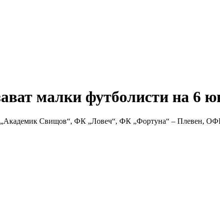
зават малки футболисти на 6 ю
“, „Академик Свищов“, ФК „Ловеч“, ФК „Фортуна“ – Плевен, ОФ