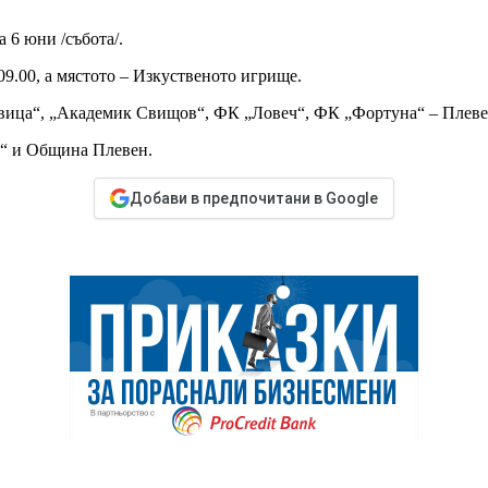
 6 юни /събота/.
 09.00, а мястото – Изкуственото игрище.
яховица“, „Академик Свищов“, ФК „Ловеч“, ФК „Фортуна“ – Плев
“ и Община Плевен.
Добави в предпочитани в Google