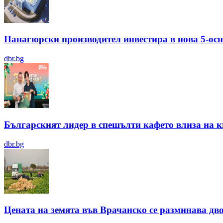
Панагюрски производител инвестира в нова 5-ос
dbr.bg
Българският лидер в спешълти кафето влиза на ки
dbr.bg
Цената на земята във Врачанско се разминава двой