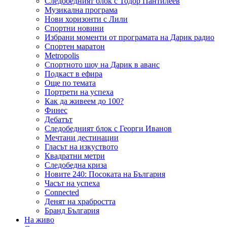
Следобедният блок с Тодор Пантилеев
Музикална програма
Нови хоризонти с Лили
Спортни новини
Избрани моменти от програмата на Дарик радио
Спортен маратон
Metropolis
Спортното шоу на Дарик в аванс
Подкаст в ефира
Още по темата
Портрети на успеха
Как да живеем до 100?
Финес
Дебатът
Следобедният блок с Георги Иванов
Мечтани дестинации
Гласът на изкуството
Квадратни метри
Следобедна криза
Новите 240: Посоката на България
Часът на успеха
Connected
Денят на храбростта
Бранд България
На живо