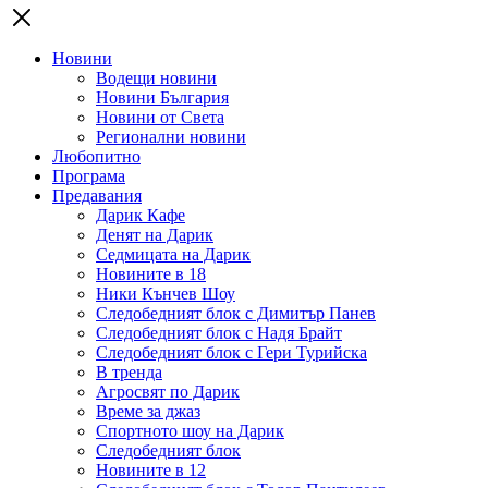
Новини
Водещи новини
Новини България
Новини от Света
Регионални новини
Любопитно
Програма
Предавания
Дарик Кафе
Денят на Дарик
Седмицата на Дарик
Новините в 18
Ники Кънчев Шоу
Следобедният блок с Димитър Панев
Следобедният блок с Надя Брайт
Следобедният блок с Гери Турийска
В тренда
Агросвят по Дарик
Време за джаз
Спортното шоу на Дарик
Следобедният блок
Новините в 12