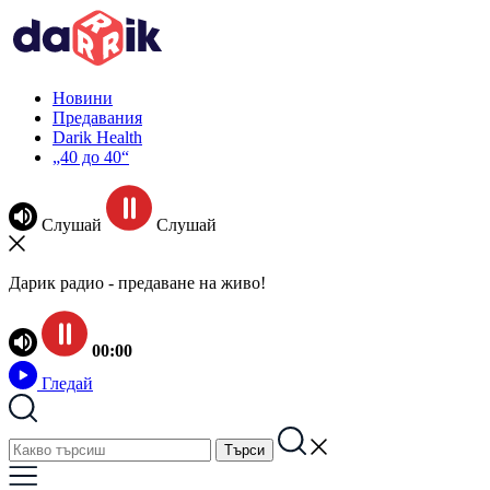
Новини
Предавания
Darik Health
„40 до 40“
Слушай
Слушай
Дарик радио - предаване на живо!
00:00
Гледай