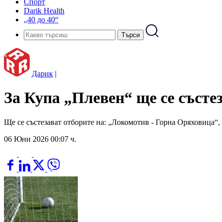
Спорт
Darik Health
„40 до 40“
Дарик
|
За Купа „Плевен“ ще се състе
Ще се състезават отборите на: „Локомотив - Горна Оряховица
06 Юни 2026 00:07 ч.