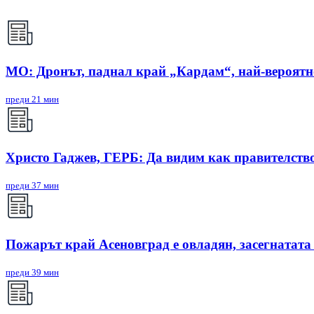
МО: Дронът, паднал край „Кардам“, най-вероят
преди 21 мин
Христо Гаджев, ГЕРБ: Да видим как правителств
преди 37 мин
Пожарът край Асеновград е овладян, засегнатата
преди 39 мин