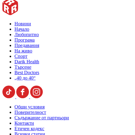
Новини
Начало
Любопитно
Програма
Предавания
На живо
Спорт
Darik Health
Търсене
Best Doctors
„40 до 40“
Общи условия
Поверителност
Съдържание от партньори
Контакти
Етичен кодекс
Всички статии