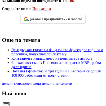
За забавни видеа ни последвайте в
TikTok
Следвайте ни и в
Инстаграм
Добави в предпочитани в Google
Още по темата
Грък държал тялото на баща си във фризер две години и
половина, получавал пенсията му
Кога започва изплащането на пенсиите за август?
Фискалният съвет: Пенсионната възраст в МВР трябва
да се вдигне
Наталия Ефремова: За три години в България са дошли
108 000 работници от трети страни
пенсия
пенсионен фонд
пенсии
пенсионер
Най-ново