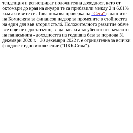
тенденция и регистрират положителна доходност, като от
октомври до края на януари те са прибавили между 2 и 6,61%
към активите си. Това показва проверка на
"Сега"
в данните
на Комисията за финансов надзор за промените в стойността
на един дял във втория стълб. Положителното развитие обаче
все още не е достатъчно, за да навакса загубеното от началото
на пандемията - доходността на годишна база за периода 31
декември 2020 г. - 30 декември 2022 г. е отрицателна за всички
фондове с едно изключение ("ЦКБ-Сила").