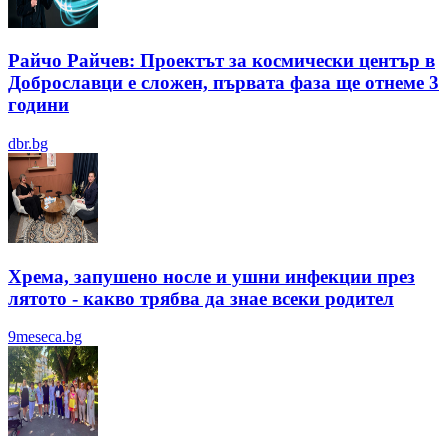
Райчо Райчев: Проектът за космически център в
Доброславци е сложен, първата фаза ще отнеме 3
години
dbr.bg
Хрема, запушено носле и ушни инфекции през
лятотo - какво трябва да знае всеки родител
9meseca.bg