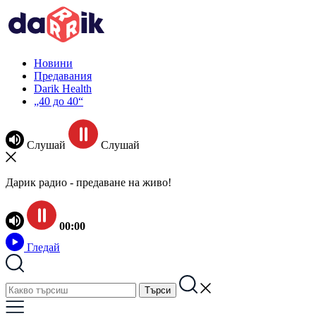
Новини
Предавания
Darik Health
„40 до 40“
Слушай
Слушай
Дарик радио - предаване на живо!
00:00
Гледай