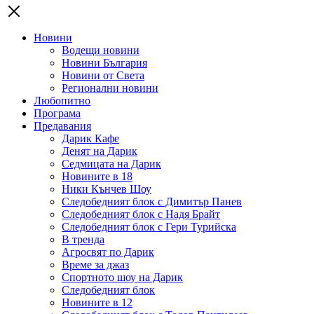
Новини
Водещи новини
Новини България
Новини от Света
Регионални новини
Любопитно
Програма
Предавания
Дарик Кафе
Денят на Дарик
Седмицата на Дарик
Новините в 18
Ники Кънчев Шоу
Следобедният блок с Димитър Панев
Следобедният блок с Надя Брайт
Следобедният блок с Гери Турийска
В тренда
Агросвят по Дарик
Време за джаз
Спортното шоу на Дарик
Следобедният блок
Новините в 12