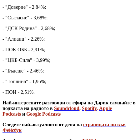
- "Доверие" - 2,84%;
- "Съгласие" - 3,68%;
- "ДСК Родина" - 2,68%;
- "Алианц" - 2,26%;
- ПОК ОББ - 2,91%;
- "ЦКБ-Сила" - 3,99%;
- "Бъдеще" - 2,46%;
- "Топлина" - 1,95%;
- ПОИ - 2,51%.
Най-интересните разговори от ефира на Дарик слушайте в
подкаста на радиото в
Soundcloud
,
Spotify
,
Apple
Podcasts
и
Google Podcasts
Следете най-актуалното от деня на
страницата ни във
Фейсбук