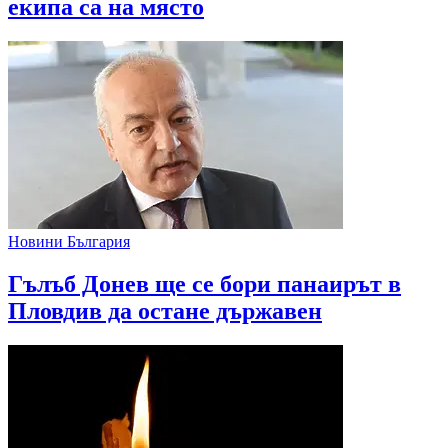
екипа са на място
Новини България
Гълъб Донев ще се бори панаирът в
Пловдив да остане държавен