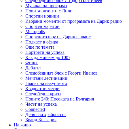
Следобедният блок с Тодор Пантилеев
Музикална програма
Нови хоризонти с Лили
Спортни новини
Избрани моменти от програмата на Дарик радио
Спортен маратон
Metropolis
Спортното шоу на Дарик в аванс
Подкаст в ефира
Още по темата
Портрети на успеха
Как да живеем до 100?
Финес
Дебатът
Следобедният блок с Георги Иванов
Мечтани дестинации
Гласът на изкуството
Квадратни метри
Следобедна криза
Новите 240: Посоката на България
Часът на успеха
Connected
Денят на храбростта
Бранд България
На живо