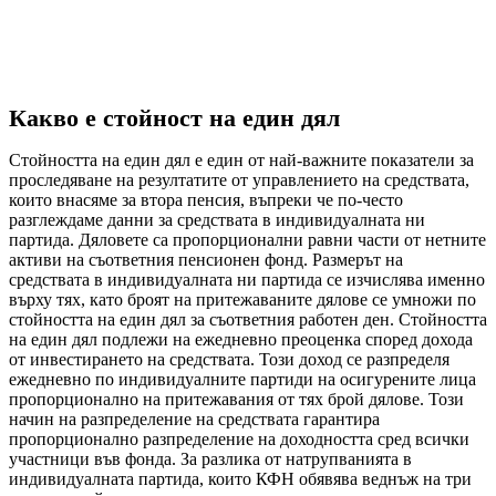
Какво е стойност на един дял
Стойността на един дял е един от най-важните показатели за
проследяване на резултатите от управлението на средствата,
които внасяме за втора пенсия, въпреки че по-често
разглеждаме данни за средствата в индивидуалната ни
партида. Дяловете са пропорционални равни части от нетните
активи на съответния пенсионен фонд. Размерът на
средствата в индивидуалната ни партида се изчислява именно
върху тях, като броят на притежаваните дялове се умножи по
стойността на един дял за съответния работен ден. Стойността
на един дял подлежи на ежедневно преоценка според дохода
от инвестирането на средствата. Този доход се разпределя
ежедневно по индивидуалните партиди на осигурените лица
пропорционално на притежавания от тях брой дялове. Този
начин на разпределение на средствата гарантира
пропорционално разпределение на доходността сред всички
участници във фонда. За разлика от натрупванията в
индивидуалната партида, които КФН обявява веднъж на три