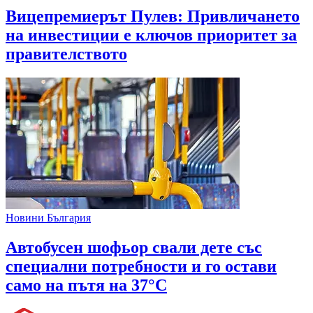
Вицепремиерът Пулев: Привличането
на инвестиции е ключов приоритет за
правителството
Новини България
Автобусен шофьор свали дете със
специални потребности и го остави
само на пътя на 37°C