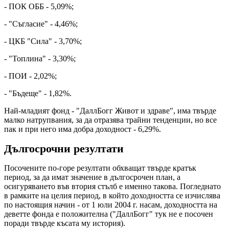
- ПОК ОББ - 5,09%;
- "Съгласие" - 4,46%;
- ЦКБ "Сила" - 3,70%;
- "Топлина" - 3,30%;
- ПОИ - 2,02%;
- "Бъдеще" - 1,82%.
Най-младият фонд - "ДаллБогг Живот и здраве", има твърде
малко натрупвания, за да отразява трайни тенденции, но все
пак и при него има добра доходност - 6,29%.
Дългосрочни резултати
Посочените по-горе резултати обхващат твърде кратък
период, за да имат значение в дългосрочен план, а
осигуряването във втория стълб е именно такова. Погледнато
в рамките на целия период, в който доходността се изчислява
по настоящия начин - от 1 юли 2004 г. насам, доходността на
деветте фонда е положителна ("ДаллБогг" тук не е посочен
поради твърде късата му история).