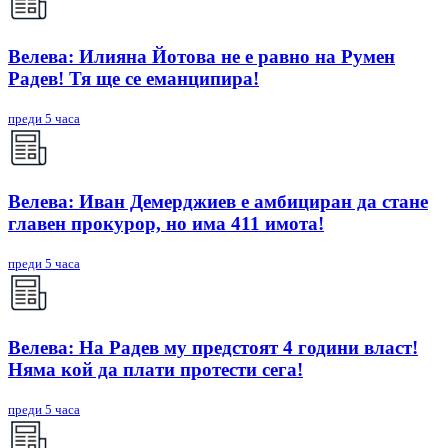
Велева: Илияна Йотова не е равно на Румен
Радев! Тя ще се еманципира!
преди 5 часа
Велева: Иван Демерджиев е амбициран да стане
главен прокурор, но има 411 имота!
преди 5 часа
Велева: На Радев му предстоят 4 години власт!
Няма кой да плати протести сега!
преди 5 часа