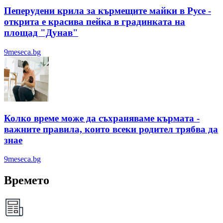
Пеперудени крила за кърмещите майки в Русе -
открита е красива пейка в градинката на
площад "Дунав"
9meseca.bg
Колко време може да съхраняваме кърмата -
важните правила, които всеки родител трябва да
знае
9meseca.bg
Времето