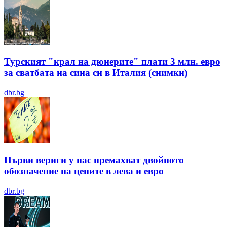
Турският "крал на дюнерите" плати 3 млн. евро
за сватбата на сина си в Италия (снимки)
dbr.bg
Първи вериги у нас премахват двойното
обозначение на цените в лева и евро
dbr.bg