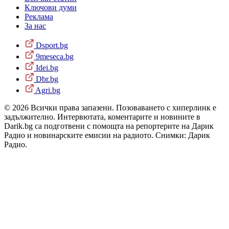
Ключови думи
Реклама
За нас
Dsport.bg
9meseca.bg
Idei.bg
Dbr.bg
Agri.bg
© 2026 Всички права запазени. Позоваването с хиперлинк е
задължително. Интервютата, коментарите и новините в
Darik.bg са подготвени с помощта на репортерите на Дарик
Радио и новинарските емисии на радиото. Снимки: Дарик
Радио.