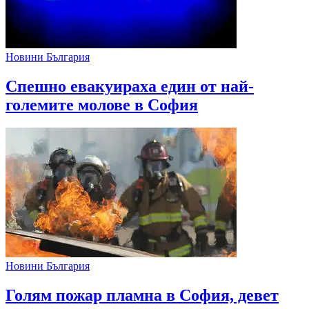
Новини България
Спешно евакуираха един от най-
големите молове в София
Новини България
Голям пожар пламна в София, девет