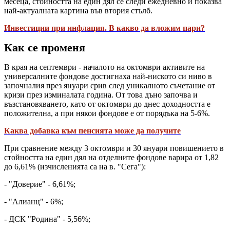
месеца, стойността на един дял се следи ежедневно и показва
най-актуалната картина във втория стълб.
Инвестиции при инфлация. В какво да вложим пари?
Как се променя
В края на септември - началото на октомври активите на
универсалните фондове достигнаха най-ниското си ниво в
започналия през януари срив след уникалното съчетание от
кризи през изминалата година. От това дъно започва и
възстановяването, като от октомври до днес доходността е
положителна, а при някои фондове е от порядъка на 5-6%.
Каква добавка към пенсията може да получите
При сравнение между 3 октомври и 30 януари повишението в
стойността на един дял на отделните фондове варира от 1,82
до 6,61% (изчисленията са на в. "Сега"):
- "Доверие" - 6,61%;
- "Алианц" - 6%;
- ДСК "Родина" - 5,56%;