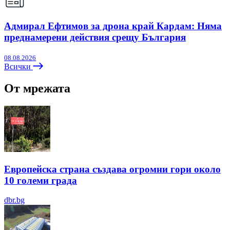
Адмирал Ефтимов за дрона край Кардам: Няма
преднамерени действия срещу България
08.08.2026
Всички
От мрежата
Европейска страна създава огромни гори около
10 големи града
dbr.bg