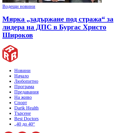
Водещи новини
Мярка „задържане под стража“ за
лидера на ДПС в Бургас Христо
Широков
Новини
Начало
Любопитно
Програма
Предавания
На живо
Спорт
Darik Health
Търсене
Best Doctors
„40 до 40“