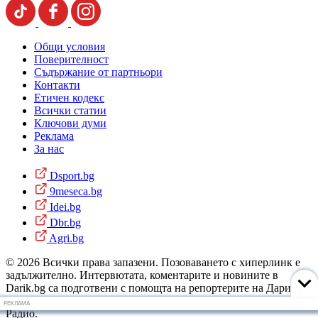
Общи условия
Поверителност
Съдържание от партньори
Контакти
Етичен кодекс
Всички статии
Ключови думи
Реклама
За нас
Dsport.bg
9meseca.bg
Idei.bg
Dbr.bg
Agri.bg
© 2026 Всички права запазени. Позоваването с хиперлинк е
задължително. Интервютата, коментарите и новините в
Darik.bg са подготвени с помощта на репортерите на Дарик
Радио и новинарските емисии на радиото. Снимки: Дарик
РЕКЛАМА
Радио.