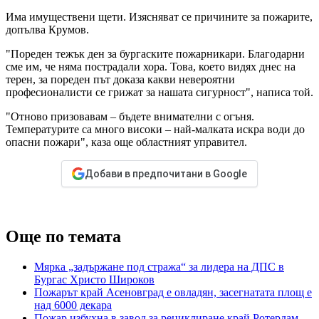
Има имуществени щети. Изясняват се причините за пожарите,
допълва Крумов.
"Пореден тежък ден за бургаските пожарникари. Благодарни
сме им, че няма пострадали хора. Това, което видях днес на
терен, за пореден път доказа какви невероятни
професионалисти се грижат за нашата сигурност", написа той.
"Отново призовавам – бъдете внимателни с огъня.
Температурите са много високи – най-малката искра води до
опасни пожари", каза още областният управител.
Добави в предпочитани в Google
Още по темата
Мярка „задържане под стража“ за лидера на ДПС в
Бургас Христо Широков
Пожарът край Асеновград е овладян, засегнатата площ е
над 6000 декара
Пожар избухна в завод за рециклиране край Ротердам