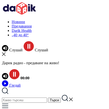
Новини
Предавания
Darik Health
„40 до 40“
Слушай
Слушай
Дарик радио - предаване на живо!
00:00
Гледай