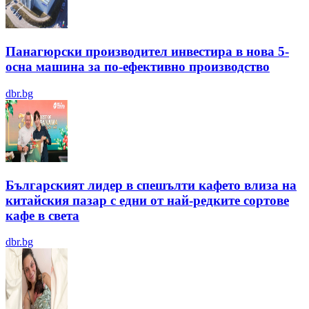
Панагюрски производител инвестира в нова 5-
осна машина за по-ефективно производство
dbr.bg
Българският лидер в спешълти кафето влиза на
китайския пазар с едни от най-редките сортове
кафе в света
dbr.bg