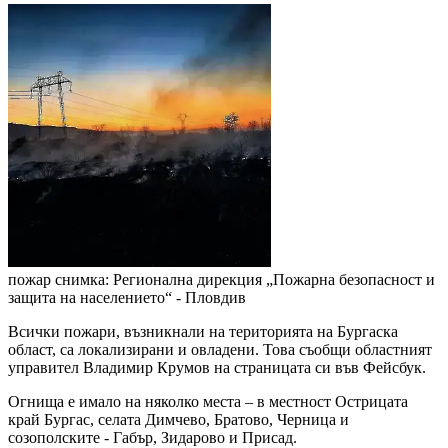
пожар
снимка: Регионална дирекция „Пожарна безопасност и
защита на населението“ - Пловдив
Всички пожари, възникнали на територията на Бургаска
област, са локализирани и овладени. Това съобщи областният
управител Владимир Крумов на страницата си във Фейсбук.
Огнища е имало на няколко места – в местност Острицата
край Бургас, селата Димчево, Братово, Черница и
созополските - Габър, Зидарово и Присад.