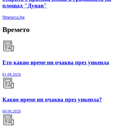
площад "Дунав"
9meseca.bg
Времето
Ето какво време ни очаква през уикенда
01.08.2026
Какво време ни очаква през уикенда?
06.06.2026