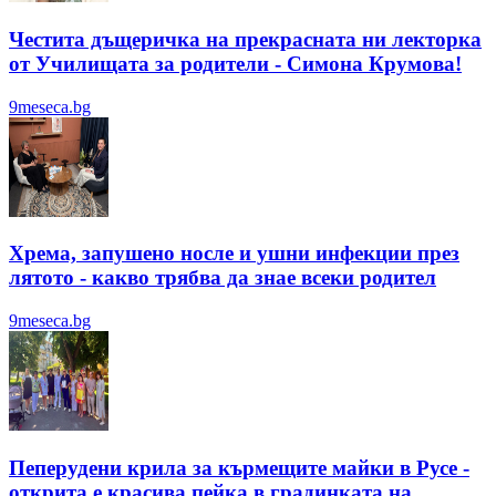
Честита дъщеричка на прекрасната ни лекторка
от Училищата за родители - Симона Крумова!
9meseca.bg
Хрема, запушено носле и ушни инфекции през
лятотo - какво трябва да знае всеки родител
9meseca.bg
Пеперудени крила за кърмещите майки в Русе -
открита е красива пейка в градинката на