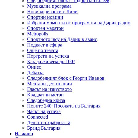
Следобедният блок с Тодор Пантилеев
Музикална програма
Нови хоризонти с Лили
Спортни новини
Избрани моменти от програмата на Дарик радио
Спортен маратон
Metropolis
Спортното шоу на Дарик в аванс
Подкаст в ефира
Още по темата
Портрети на успеха
Как да живеем до 100?
Финес
Дебатът
Следобедният блок с Георги Иванов
Мечтани дестинации
Гласът на изкуството
Квадратни метри
Следобедна криза
Новите 240: Посоката на България
Часът на успеха
Connected
Денят на храбростта
Бранд България
На живо