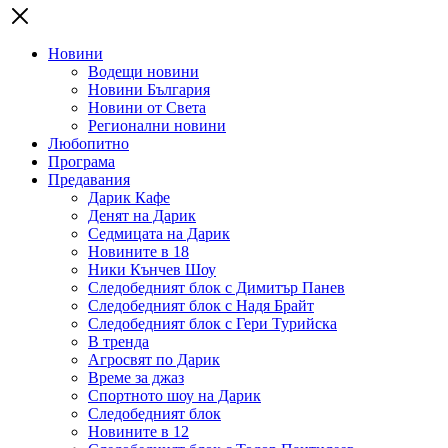
Новини
Водещи новини
Новини България
Новини от Света
Регионални новини
Любопитно
Програма
Предавания
Дарик Кафе
Денят на Дарик
Седмицата на Дарик
Новините в 18
Ники Кънчев Шоу
Следобедният блок с Димитър Панев
Следобедният блок с Надя Брайт
Следобедният блок с Гери Турийска
В тренда
Агросвят по Дарик
Време за джаз
Спортното шоу на Дарик
Следобедният блок
Новините в 12