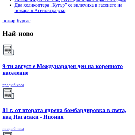
Два хеликоптера „Кугър” се включиха в гасенето на
пожара в Асеновградско
пожар
Бургас
Най-ново
9-ти август е Международен ден на коренното
население
преди 6 часа
81 г. от втората ядрена бомбардировка в света,
над Нагасаки - Япония
преди 6 часа