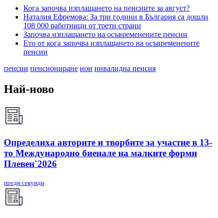
Кога започва изплащането на пенсиите за август?
Наталия Ефремова: За три години в България са дошли
108 000 работници от трети страни
Започва изплащането на осъвременените пенсии
Ето от кога започва изплащането на осъвременените
пенсии
пенсии
пенсиониране
нои
инвалидна пенсия
Най-ново
Определиха авторите и творбите за участие в 13-
то Международно биенале на малките форми
Плевен`2026
преди секунди