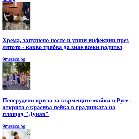
Хрема, запушено носле и ушни инфекции през
лятотo - какво трябва да знае всеки родител
9meseca.bg
Пеперудени крила за кърмещите майки в Русе -
открита е красива пейка в градинката на
площад "Дунав"
9meseca.bg