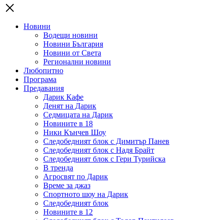
Новини
Водещи новини
Новини България
Новини от Света
Регионални новини
Любопитно
Програма
Предавания
Дарик Кафе
Денят на Дарик
Седмицата на Дарик
Новините в 18
Ники Кънчев Шоу
Следобедният блок с Димитър Панев
Следобедният блок с Надя Брайт
Следобедният блок с Гери Турийска
В тренда
Агросвят по Дарик
Време за джаз
Спортното шоу на Дарик
Следобедният блок
Новините в 12