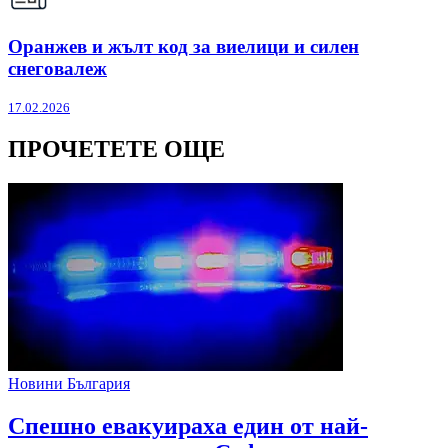
Оранжев и жълт код за виелици и силен
снеговалеж
17.02.2026
ПРОЧЕТЕТЕ ОЩЕ
Новини България
Спешно евакуираха един от най-