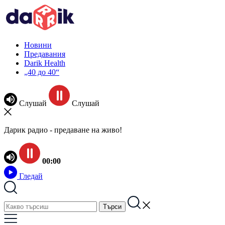
Новини
Предавания
Darik Health
„40 до 40“
Слушай
Слушай
Дарик радио - предаване на живо!
00:00
Гледай