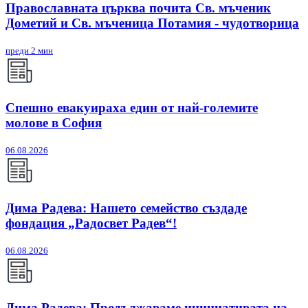
Православната църква почита Св. мъченик
Дометий и Св. мъченица Потамия - чудотворица
преди 2 мин
Спешно евакуираха един от най-големите
молове в София
06.08.2026
Дима Радева: Нашето семейство създаде
фондация „Радосвет Радев“!
06.08.2026
Дима Радева: Продължаваме инициативата на