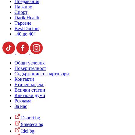
Предавания
На живо
Спорт
Darik Health
Търсене
Best Doctors
„40 до 40“
Общи условия
Поверителност
Съдържание от партньори
Контакти
Етичен кодекс
Всички статии
Ключови думи
Реклама
За нас
Dsport.bg
9meseca.bg
Idei.bg