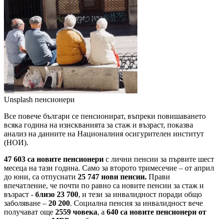
Unsplash
пенсионери
Все повече българи се пенсионират, въпреки повишаването
всяка година на изискванията за стаж и възраст, показва
анализ на данните на Националния осигурителен институт
(НОИ).
47 603 са новите пенсионери
с лични пенсии за първите шест
месеца на тази година. Само за второто тримесечие – от април
до юни, са отпуснати
25 747 нови пенсии.
Прави
впечатление, че почти по равно са новите пенсии за стаж и
възраст -
близо 23 700
, и тези за инвалидност поради общо
заболяване –
20 200
. Социална пенсия за инвалидност вече
получават още
2559 човека
, а
640 са новите пенсионери от