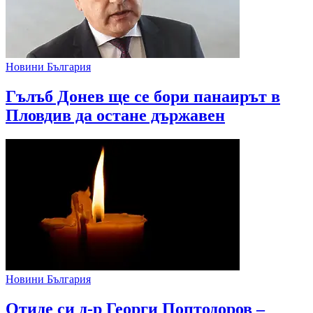
Новини България
Гълъб Донев ще се бори панаирът в
Пловдив да остане държавен
Новини България
Отиде си д-р Георги Поптодоров –