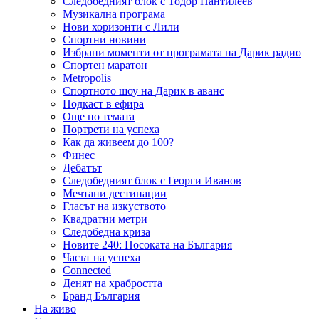
Следобедният блок с Тодор Пантилеев
Музикална програма
Нови хоризонти с Лили
Спортни новини
Избрани моменти от програмата на Дарик радио
Спортен маратон
Metropolis
Спортното шоу на Дарик в аванс
Подкаст в ефира
Още по темата
Портрети на успеха
Как да живеем до 100?
Финес
Дебатът
Следобедният блок с Георги Иванов
Мечтани дестинации
Гласът на изкуството
Квадратни метри
Следобедна криза
Новите 240: Посоката на България
Часът на успеха
Connected
Денят на храбростта
Бранд България
На живо