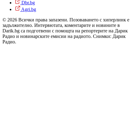
Dbr.bg
Agri.bg
© 2026 Всички права запазени. Позоваването с хиперлинк е
задължително. Интервютата, коментарите и новините в
Darik.bg са подготвени с помощта на репортерите на Дарик
Радио и новинарските емисии на радиото. Снимки: Дарик
Радио.