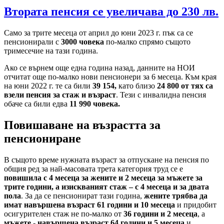
Втората пенсия се увеличава до 230 лв.
Само за трите месеца от април до юни 2023 г. пък са се
пенсионирали с
3000 човека
по-малко спрямо същото
тримесечие на тази година.
Ако се върнем още една година назад, данните на НОИ
отчитат още по-малко нови пенсионери за 6 месеца. Към края
на юни 2022 г. те са били
39 154,
като близо
24 800 от тях са
взели пенсия за стаж и възраст
. Тези с инвалидна пенсия
обаче са били едва
11 990 човека.
Повишаване на възрастта за
пенсиониране
В същото време нужната възраст за отпускане на пенсия по
общия ред за най-масовата трета категория труд се е
повишила с 4 месеца за жените и 2 месеца за мъжете за
трите години, а изискваният стаж – с 4 месеца и за двата
пола
. За да се пенсионират тази година,
жените трябва да
имат навършена възраст 61 години и 10 месеца
и придобит
осигурителен стаж не по-малко от
36 години и 2 месеца
, а
мъжете - навършена възраст 64 години и 5 месеца
и