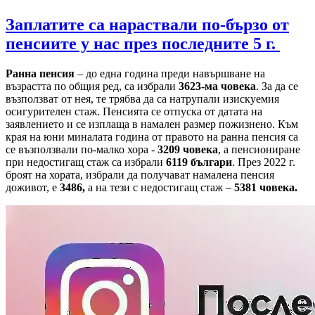
Заплатите са нараствали по-бързо от
пенсиите у нас през последните 5 г.
Ранна пенсия
– до една година преди навършване на
възрастта по общия ред, са избрали
3623-ма човека
. За да се
възползват от нея, те трябва да са натрупали изискуемия
осигурителен стаж. Пенсията се отпуска от датата на
заявлението и се изплаща в намален размер пожизнено. Към
края на юни миналата година от правото на ранна пенсия са
се възползвали по-малко хора -
3209 човека
, а пенсиониране
при недостигащ стаж са избрали
6119 българи
. През 2022 г.
броят на хората, избрали да получават намалена пенсия
доживот, е
3486,
а на тези с недостигащ стаж –
5381 човека.