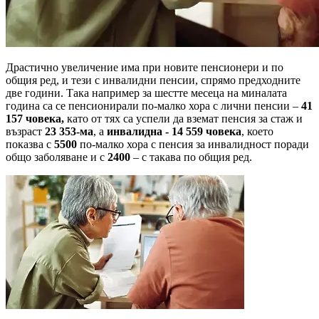
Драстично увеличение има при новите пенсионери и по
общия ред, и тези с инвалидни пенсии, спрямо предходните
две години. Така например за шестте месеца на миналата
година са се пенсионирали по-малко хора с лични пенсии –
41
157 човека,
като от тях са успели да вземат пенсия за стаж и
възраст
23 353-ма
, а
инвалидна - 14 559 човека
, което
показва с
5500
по-малко хора с пенсия за инвалидност поради
общо заболяване и с
2400
– с такава по общия ред.