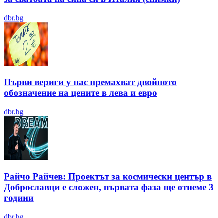
dbr.bg
Първи вериги у нас премахват двойното
обозначение на цените в лева и евро
dbr.bg
Райчо Райчев: Проектът за космически център в
Доброславци е сложен, първата фаза ще отнеме 3
години
dbr.bg