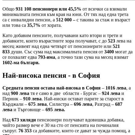
Общо
931 108 пенсионери или 45,5%
от всички са взимали
минималната пенсия към края на юни. От тях над една трета
са с инвалидни пенсии, а
512 000 –
с такива за стаж и възраст
или това са
35,7%
от хората.
Като добавим пенсиите, получавани като втори и трети и
добавките, които възрастните хора получават, с до
523
лева на
месец живеят над една четвърт от пенсионерите или
521
833
души. Със сума над максималната пенсия от
3400
могат да
се похвалят едва
793-има
, а точно тази сума на месец взимат
1602-ма българи.
Най-висока пенсия - в София
Средната пенсия остава най-висока в София
–
1016 лева
, а
над
900 лева
тя е само в две области - Бургас –
924 лева
и
Перник –
910 лева
. Най-ниски остават парите за старост в
Кърджали –
675 лева
, Силистра –
696 лева
, Разград –
687
лева
и Търговище –
695 лева.
Над
673 хиляди
пенсионери получават вдовишка добавка,
чийто размер вече е 30 на сто от пенсията на починалия
съпруг.
76 353
са добавките, които се дават за чужда помощ, а