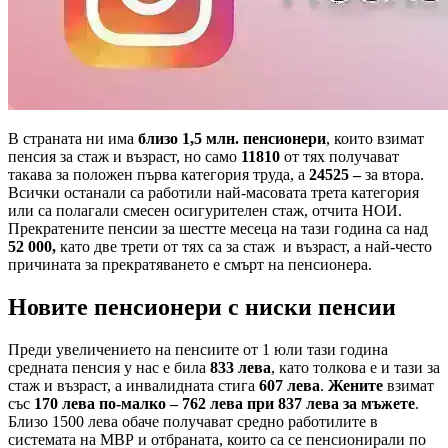
В страната ни има
близо 1,5 млн. пенсионери
, които взимат
пенсия за стаж и възраст, но само
11810
от тях получават
такава за положен първа категория труда, а
24525 –
за втора.
Всички останали са работили най-масовата трета категория
или са полагали смесен осигурителен стаж, отчита НОИ.
Прекратените пенсии за шестте месеца на тази година са над
52 000,
като две трети от тях са за стаж и възраст, а най-често
причината за прекратяването е смърт на пенсионера.
Новите пенсионери с ниски пенсии
Преди увеличението на пенсиите от 1 юли тази година
средната пенсия у нас е била
833 лева
, като толкова е и тази за
стаж и възраст, а инвалидната стига
607 лева
.
Жените
взимат
със
170 лева по-малко – 762 лева при 837 лева за мъжете
.
Близо 1500 лева обаче получават средно работилите в
системата на МВР и отбраната, които са се пенсионирали по