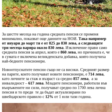
За шестте месеца на година средната пенсия се променя
минимално, показват още данните на НОИ.
Така например
от януари до март тя е от 825 до 830 лева, а следващите
три месеца варира около 830 лева
. Изключение прави само
средната пенсия за април, която е
860 лева
, но причината е, че
в сумата е включена великденската добавка, която получиха
най-бедните пенсионери.
Новоотпуснатите пенсии също не са високи. Средният размер
на парите, които получават новите пенсионери, е
714 лева
,
като личните за стаж и възраст са средно
857 лева
, а за
инвалидност –
617 лева
. Младите пенсионери, работили във
въоръжените ни сили, получават средно по 1700 лева лична
пенсия и то преди те да бъдат актуализирани по
швейцарското правило с
12%
от 1 юли тази година.