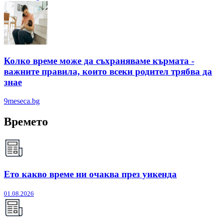
Колко време може да съхраняваме кърмата -
важните правила, които всеки родител трябва да
знае
9meseca.bg
Времето
Ето какво време ни очаква през уикенда
01.08.2026