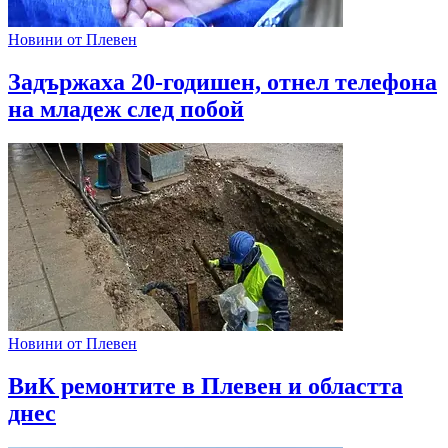
Новини от Плевен
Задържаха 20-годишен, отнел телефона
на младеж след побой
Новини от Плевен
ВиК ремонтите в Плевен и областта
днес