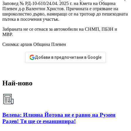
Заповед № РД-10-610/24.04. 2025 г. на Кмета на Община
Плевен д-р Валентин Христов. Причината е отрязване на
широколистно дърво, намиращо се на тротоар до пешеходната
пътека в посочения участък.
Забраната не се отнася за автомобили на СНМП, ПБЗН и
МВР.
Снимка: архив Община Плевен
Добави в предпочитани в Google
Най-ново
Велева: Илияна Йотова не е равно на Румен
Радев! Тя ще се еманципира!