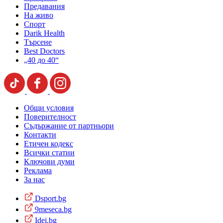
Предавания
На живо
Спорт
Darik Health
Търсене
Best Doctors
„40 до 40“
Общи условия
Поверителност
Съдържание от партньори
Контакти
Етичен кодекс
Всички статии
Ключови думи
Реклама
За нас
Dsport.bg
9meseca.bg
Idei.bg