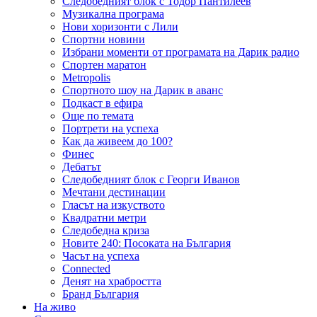
Следобедният блок с Тодор Пантилеев
Музикална програма
Нови хоризонти с Лили
Спортни новини
Избрани моменти от програмата на Дарик радио
Спортен маратон
Metropolis
Спортното шоу на Дарик в аванс
Подкаст в ефира
Още по темата
Портрети на успеха
Как да живеем до 100?
Финес
Дебатът
Следобедният блок с Георги Иванов
Мечтани дестинации
Гласът на изкуството
Квадратни метри
Следобедна криза
Новите 240: Посоката на България
Часът на успеха
Connected
Денят на храбростта
Бранд България
На живо