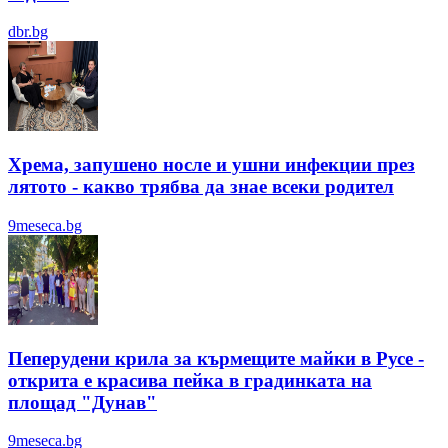
dbr.bg
Хрема, запушено носле и ушни инфекции през
лятотo - какво трябва да знае всеки родител
9meseca.bg
Пеперудени крила за кърмещите майки в Русе -
открита е красива пейка в градинката на
площад "Дунав"
9meseca.bg