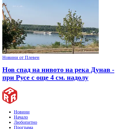
Новини от Плевен
Нов спад на нивото на река Дунав -
при Русе с още 4 см. надолу
Новини
Начало
Любопитно
Програма