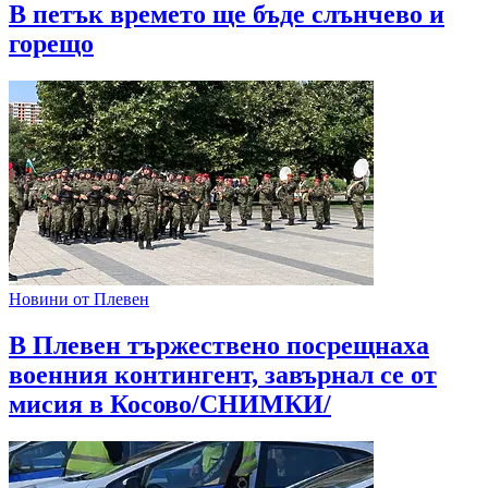
В петък времето ще бъде слънчево и
горещо
Новини от Плевен
В Плевен тържествено посрещнаха
военния контингент, завърнал се от
мисия в Косово/СНИМКИ/