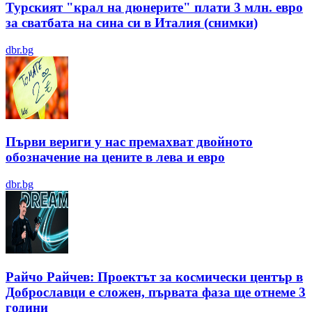
Турският "крал на дюнерите" плати 3 млн. евро
за сватбата на сина си в Италия (снимки)
dbr.bg
Първи вериги у нас премахват двойното
обозначение на цените в лева и евро
dbr.bg
Райчо Райчев: Проектът за космически център в
Доброславци е сложен, първата фаза ще отнеме 3
години