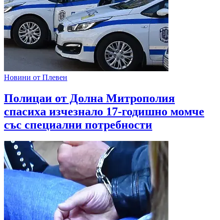
Новини от Плевен
Полицаи от Долна Митрополия
спасиха изчезнало 17-годишно момче
със специални потребности