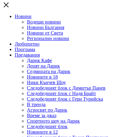
Новини
Водещи новини
Новини България
Новини от Света
Регионални новини
Любопитно
Програма
Предавания
Дарик Кафе
Денят на Дарик
Седмицата на Дарик
Новините в 18
Ники Кънчев Шоу
Следобедният блок с Димитър Панев
Следобедният блок с Надя Брайт
Следобедният блок с Гери Турийска
В тренда
Агросвят по Дарик
Време за джаз
Спортното шоу на Дарик
Следобедният блок
Новините в 12