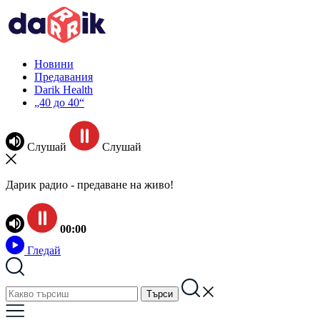
Новини
Предавания
Darik Health
„40 до 40“
Слушай
Слушай
Дарик радио - предаване на живо!
00:00
Гледай