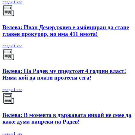
преди 1 час
Велева: Иван Демерджиев е амбициран да стане
главен прокурор, но има 411 имота!
преди 1 час
Велева: На Радев му предстоят 4 години власт!
Няма кой да плати протести сега!
преди 1 час
Велева: В момента в държавата никой не смее да
каже дума напреки на Радев!
преди 1 час