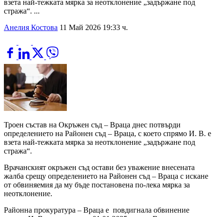
взета най-тежката мярка за неотклонение „задържане под
стража“. ...
Анелия Костова
11 Май 2026 19:33 ч.
Троен състав на Окръжен съд – Враца днес потвърди
определението на Районен съд – Враца, с което спрямо И. В. е
взета най-тежката мярка за неотклонение „задържане под
стража“.
Врачанският окръжен съд остави без уважение внесената
жалба срещу определението на Районен съд – Враца с искане
от обвиняемия да му бъде постановена по-лека мярка за
неотклонение.
Районна прокуратура – Враца е повдигнала обвинение