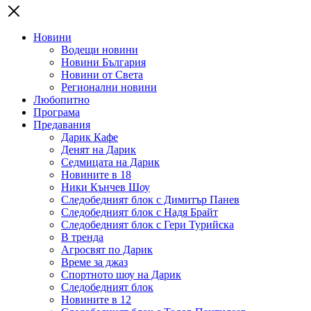
Новини
Водещи новини
Новини България
Новини от Света
Регионални новини
Любопитно
Програма
Предавания
Дарик Кафе
Денят на Дарик
Седмицата на Дарик
Новините в 18
Ники Кънчев Шоу
Следобедният блок с Димитър Панев
Следобедният блок с Надя Брайт
Следобедният блок с Гери Турийска
В тренда
Агросвят по Дарик
Време за джаз
Спортното шоу на Дарик
Следобедният блок
Новините в 12