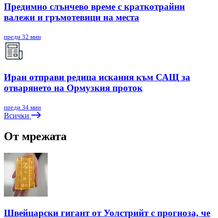
Предимно слънчево време с краткотрайни
валежи и гръмотевици на места
преди 32 мин
Иран отправи редица искания към САЩ за
отварянето на Ормузкия проток
преди 34 мин
Всички
От мрежата
Швейцарски гигант от Уолстрийт с прогноза, че