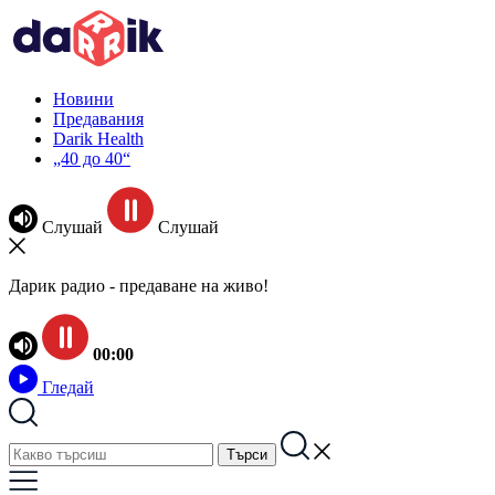
Новини
Предавания
Darik Health
„40 до 40“
Слушай
Слушай
Дарик радио - предаване на живо!
00:00
Гледай