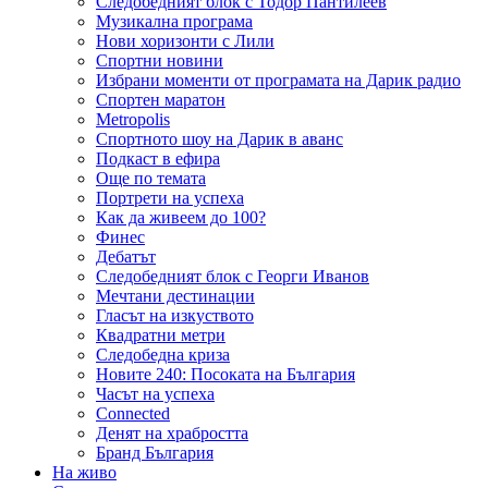
Следобедният блок с Тодор Пантилеев
Музикална програма
Нови хоризонти с Лили
Спортни новини
Избрани моменти от програмата на Дарик радио
Спортен маратон
Metropolis
Спортното шоу на Дарик в аванс
Подкаст в ефира
Още по темата
Портрети на успеха
Как да живеем до 100?
Финес
Дебатът
Следобедният блок с Георги Иванов
Мечтани дестинации
Гласът на изкуството
Квадратни метри
Следобедна криза
Новите 240: Посоката на България
Часът на успеха
Connected
Денят на храбростта
Бранд България
На живо