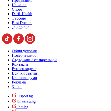
Предавания
На живо
Спорт
Darik Health
Търсене
Best Doctors
„40 до 40“
Общи условия
Поверителност
Съдържание от партньори
Контакти
Етичен кодекс
Всички статии
Ключови думи
Реклама
За нас
Dsport.bg
9meseca.bg
Idei.bg