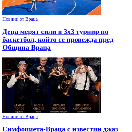
Новини от Враца
Деца мерят сили в 3х3 турнир по
баскетбол, който се провежда пред
Община Враца
Новини от Враца
Симфониета-Враца с известни джаз