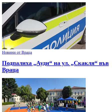
Новини от Враца
Подпалиха „Ауди“ на ул. „Скакля“ във
Враца