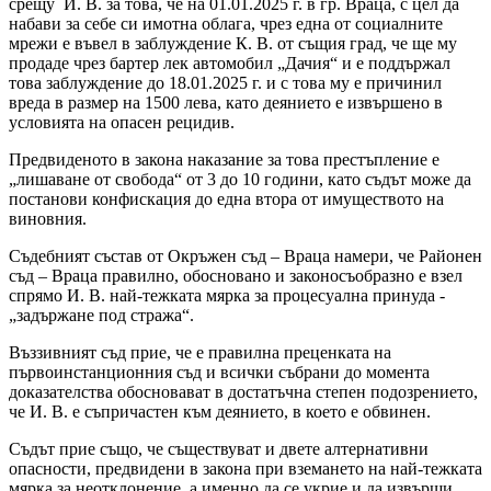
срещу И. В. за това, че на 01.01.2025 г. в гр. Враца, с цел да
набави за себе си имотна облага, чрез една от социалните
мрежи е въвел в заблуждение К. В. от същия град, че ще му
продаде чрез бартер лек автомобил „Дачия“ и е поддържал
това заблуждение до 18.01.2025 г. и с това му е причинил
вреда в размер на 1500 лева, като деянието е извършено в
условията на опасен рецидив.
Предвиденото в закона наказание за това престъпление е
„лишаване от свобода“ от 3 до 10 години, като съдът може да
постанови конфискация до една втора от имуществото на
виновния.
Съдебният състав от Окръжен съд – Враца намери, че Районен
съд – Враца правилно, обосновано и законосъобразно е взел
спрямо И. В. най-тежката мярка за процесуална принуда -
„задържане под стража“.
Въззивният съд прие, че е правилна преценката на
първоинстанционния съд и всички събрани до момента
доказателства обосновават в достатъчна степен подозрението,
че И. В. е съпричастен към деянието, в което е обвинен.
Съдът прие също, че съществуват и двете алтернативни
опасности, предвидени в закона при вземането на най-тежката
мярка за неотклонение, а именно да се укрие и да извърши