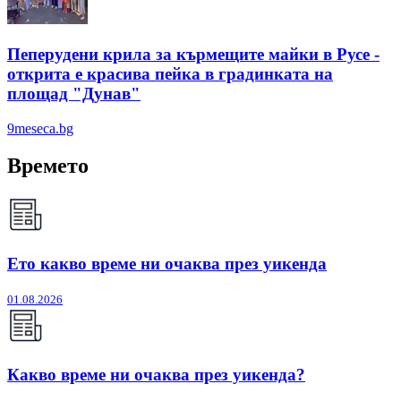
Пеперудени крила за кърмещите майки в Русе -
открита е красива пейка в градинката на
площад "Дунав"
9meseca.bg
Времето
Ето какво време ни очаква през уикенда
01.08.2026
Какво време ни очаква през уикенда?