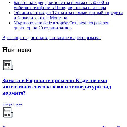
Бащата на 7 деца, виновен за измама с €50 000 за
мобилни телефони в Пловдив, остава в затвора
Обвиниха осъждан 17 пъти за измами с онлайн кредити
и банкови карти в Монтана
Мъртвородено бебе в торба: Осъдиха погребален
директор на 20 години затвор
Врач. окр. съд
потвържд. оставане в ареста
измама
Най-ново
Зимата в Европа се променя: Къде ще има
интензивни снеговалежи и температури над
нормите?
преди 1 мин