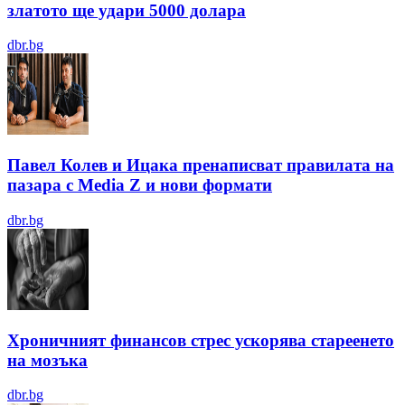
златото ще удари 5000 долара
dbr.bg
Павел Колев и Ицака пренаписват правилата на
пазара с Media Z и нови формати
dbr.bg
Хроничният финансов стрес ускорява стареенето
на мозъка
dbr.bg