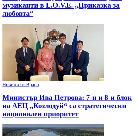
музиканти в L.O.V.E. „Приказка за
любовта“
Новини от Враца
Министър Ива Петрова: 7-и и 8-и блок
на АЕЦ „Козлодуй“ са стратегически
национален приоритет