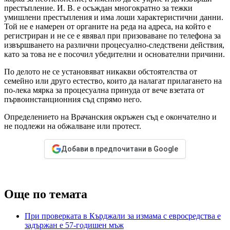
престъпление. И. В. е осъждан многократно за тежки
умишлени престъпления и има лоши характеристични данни.
Той не е намерен от органите на реда на адреса, на който е
регистриран и не се е явявал при призоваване по телефона за
извършването на различни процесуално-следствени действия,
като за това не е посочил убедителни и основателни причини.
По делото не се установяват никакви обстоятелства от
семейно или друго естество, които да налагат прилагането на
по-лека мярка за процесуална принуда от вече взетата от
първоинстанционния съд спрямо него.
Определението на Врачанския окръжен съд е окончателно и
не подлежи на обжалване или протест.
Добави в предпочитани в Google
Още по темата
При проверката в Кърджали за измама с евросредства е
задържан е 57-годишен мъж