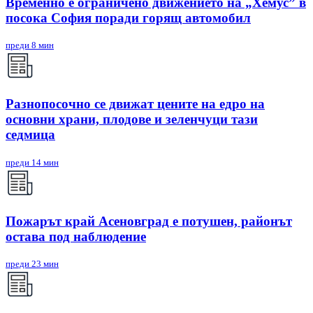
Временно е ограничено движението на „Хемус” в
посока София поради горящ автомобил
преди 8 мин
Разнопосочно се движат цените на едро на
основни храни, плодове и зеленчуци тази
седмица
преди 14 мин
Пожарът край Асеновград е потушен, районът
остава под наблюдение
преди 23 мин