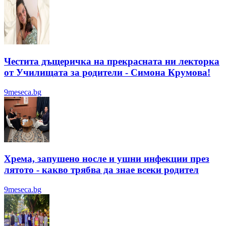
Честита дъщеричка на прекрасната ни лекторка
от Училищата за родители - Симона Крумова!
9meseca.bg
Хрема, запушено носле и ушни инфекции през
лятотo - какво трябва да знае всеки родител
9meseca.bg