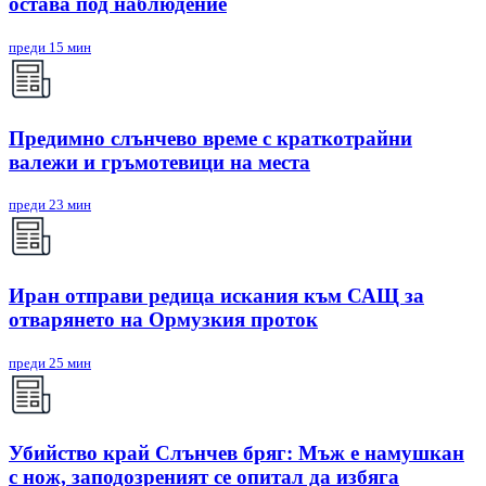
остава под наблюдение
преди 15 мин
Предимно слънчево време с краткотрайни
валежи и гръмотевици на места
преди 23 мин
Иран отправи редица искания към САЩ за
отварянето на Ормузкия проток
преди 25 мин
Убийство край Слънчев бряг: Мъж е намушкан
с нож, заподозреният се опитал да избяга