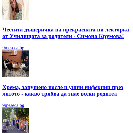
Честита дъщеричка на прекрасната ни лекторка
от Училищата за родители - Симона Крумова!
9meseca.bg
Хрема, запушено носле и ушни инфекции през
лятотo - какво трябва да знае всеки родител
9meseca.bg