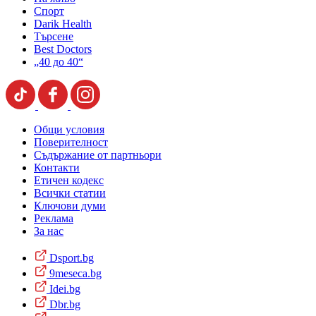
Спорт
Darik Health
Търсене
Best Doctors
„40 до 40“
Общи условия
Поверителност
Съдържание от партньори
Контакти
Етичен кодекс
Всички статии
Ключови думи
Реклама
За нас
Dsport.bg
9meseca.bg
Idei.bg
Dbr.bg