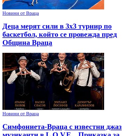
Новини от Враца
Деца мерят сили в 3х3 турнир по
баскетбол, който се провежда пред
Община Враца
Новини от Враца
Симфониета-Враца с известни джаз
музиканти в L.O.V.E. „Приказка за