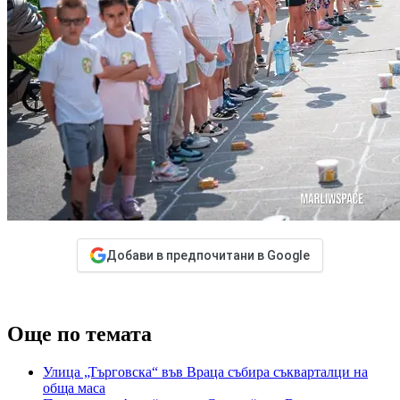
Добави в предпочитани в Google
Още по темата
Улица „Търговска“ във Враца събира съкварталци на
обща маса