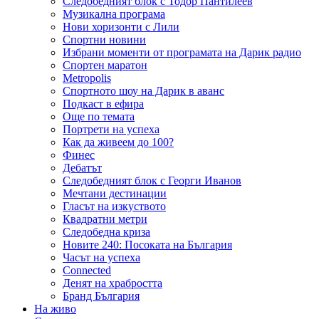
Следобедният блок с Тодор Пантилеев
Музикална програма
Нови хоризонти с Лили
Спортни новини
Избрани моменти от програмата на Дарик радио
Спортен маратон
Metropolis
Спортното шоу на Дарик в аванс
Подкаст в ефира
Още по темата
Портрети на успеха
Как да живеем до 100?
Финес
Дебатът
Следобедният блок с Георги Иванов
Мечтани дестинации
Гласът на изкуството
Квадратни метри
Следобедна криза
Новите 240: Посоката на България
Часът на успеха
Connected
Денят на храбростта
Бранд България
На живо