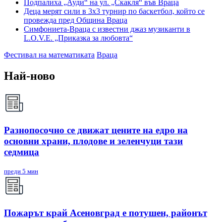
Подпалиха „Ауди“ на ул. „Скакля“ във Враца
Деца мерят сили в 3х3 турнир по баскетбол, който се
провежда пред Община Враца
Симфониета-Враца с известни джаз музиканти в
L.O.V.E. „Приказка за любовта“
Фестивал на математиката
Враца
Най-ново
Разнопосочно се движат цените на едро на
основни храни, плодове и зеленчуци тази
седмица
преди 5 мин
Пожарът край Асеновград е потушен, районът