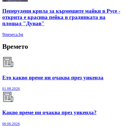
Пеперудени крила за кърмещите майки в Русе -
открита е красива пейка в градинката на
площад "Дунав"
9meseca.bg
Времето
Ето какво време ни очаква през уикенда
01.08.2026
Какво време ни очаква през уикенда?
06.06.2026