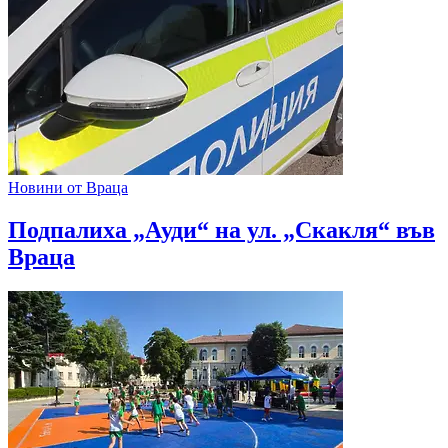
Новини от Враца
Подпалиха „Ауди“ на ул. „Скакля“ във
Враца