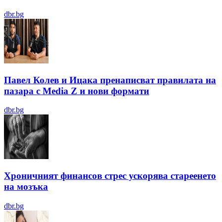
dbr.bg
Павел Колев и Ицака пренаписват правилата на
пазара с Media Z и нови формати
dbr.bg
Хроничният финансов стрес ускорява стареенето
на мозъка
dbr.bg