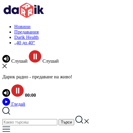
Новини
Предавания
Darik Health
„40 до 40“
Слушай
Слушай
Дарик радио - предаване на живо!
00:00
Гледай