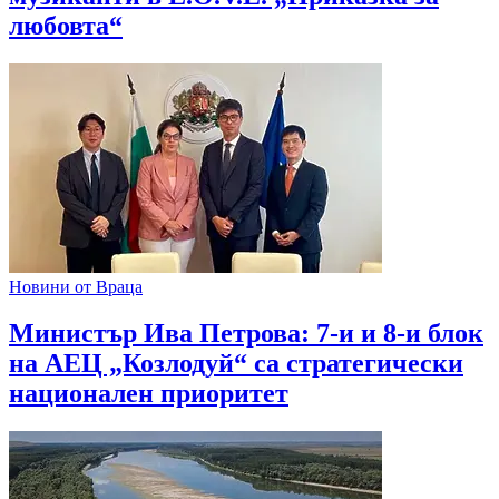
любовта“
Новини от Враца
Министър Ива Петрова: 7-и и 8-и блок
на АЕЦ „Козлодуй“ са стратегически
национален приоритет