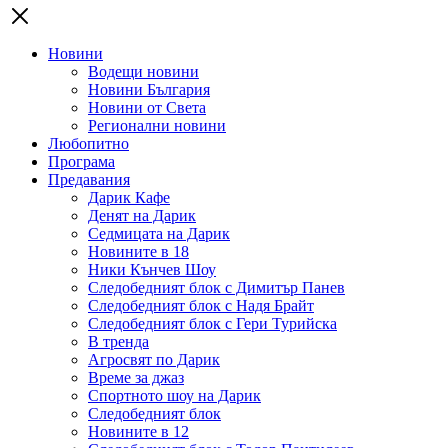
Новини
Водещи новини
Новини България
Новини от Света
Регионални новини
Любопитно
Програма
Предавания
Дарик Кафе
Денят на Дарик
Седмицата на Дарик
Новините в 18
Ники Кънчев Шоу
Следобедният блок с Димитър Панев
Следобедният блок с Надя Брайт
Следобедният блок с Гери Турийска
В тренда
Агросвят по Дарик
Време за джаз
Спортното шоу на Дарик
Следобедният блок
Новините в 12