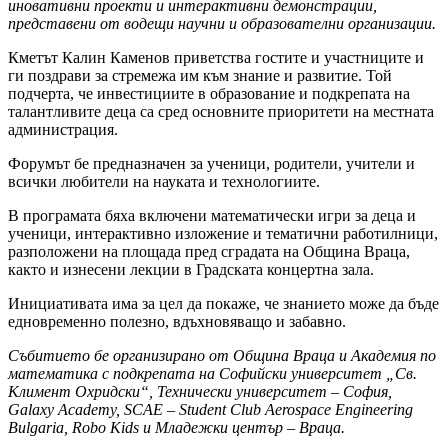
иновативни проекти и интерактивни демонстрации,
представени от водещи научни и образователни организации.
Кметът Калин Каменов приветства гостите и участниците и
ги поздрави за стремежа им към знание и развитие. Той
подчерта, че инвестициите в образование и подкрепата на
талантливите деца са сред основните приоритети на местната
администрация.
Форумът бе предназначен за ученици, родители, учители и
всички любители на науката и технологиите.
В програмата бяха включени математически игри за деца и
ученици, интерактивно изложение и тематични работилници,
разположени на площада пред сградата на Община Враца,
както и изнесени лекции в Градската концертна зала.
Инициативата има за цел да покаже, че знанието може да бъде
едновременно полезно, вдъхновяващо и забавно.
Събитието бе организирано от Община Враца и Академия по
математика с подкрепата на Софийски университет „Св.
Климент Охридски“, Технически университет – София,
Galaxy Academy, SCAE – Student Club Aerospace Engineering
Bulgaria, Robo Kids и Младежки център – Враца.