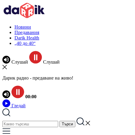
Новини
Предавания
Darik Health
„40 до 40“
Слушай
Слушай
Дарик радио - предаване на живо!
00:00
Гледай