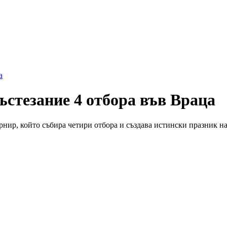
а
ъстезание 4 отбора във Враца
нир, който събира четири отбора и създава истински празник на 