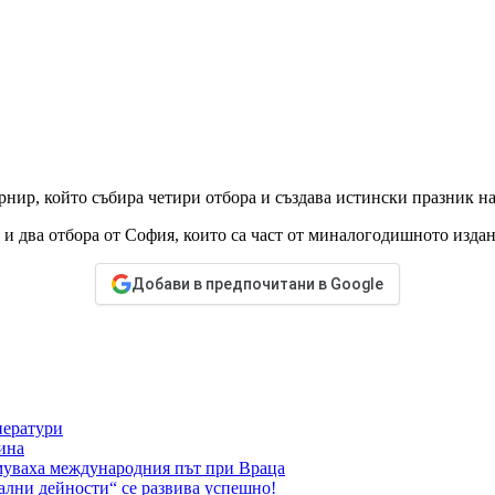
нир, който събира четири отбора и създава истински празник на
 и два отбора от София, които са част от миналогодишното издан
Добави в предпочитани в Google
ператури
ина
муваха международния път при Враца
ални дейности“ се развива успешно!