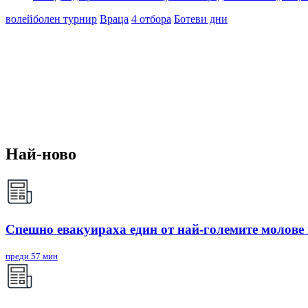
волейболен турнир
Враца
4 отбора
Ботеви дни
Най-ново
Спешно евакуираха един от най-големите молове
преди 57 мин