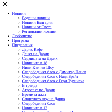
Новини
Водещи новини
Новини България
Новини от Света
Регионални новини
Любопитно
Програма
Предавания
Дарик Кафе
Денят на Дарик
Седмицата на Дарик
Новините в 18
Ники Кънчев Шоу
Следобедният блок с Димитър Панев
Следобедният блок с Надя Брайт
Следобедният блок с Гери Турийска
В тренда
Агросвят по Дарик
Време за джаз
Спортното шоу на Дарик
Следобедният блок
Новините в 12