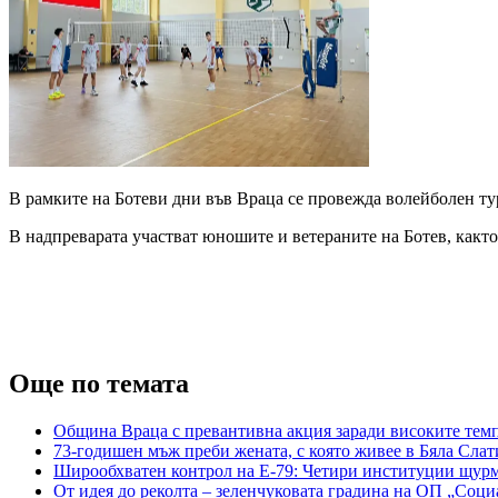
В рамките на Ботеви дни във Враца се провежда волейболен тур
В надпреварата участват юношите и ветераните на Ботев, както
Още по темата
Община Враца с превантивна акция заради високите тем
73-годишен мъж преби жената, с която живее в Бяла Слат
Широобхватен контрол на Е-79: Четири институции щур
От идея до реколта – зеленчуковата градина на ОП „Соци