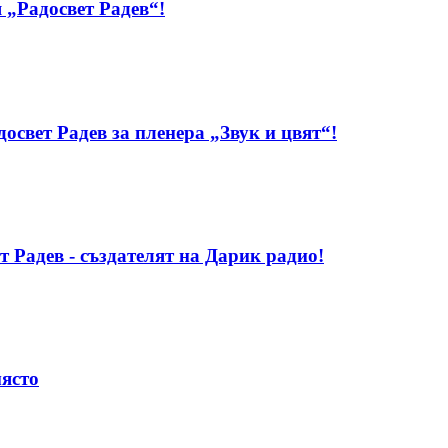
 „Радосвет Радев“!
свет Радев за пленера „Звук и цвят“!
т Радев - създателят на Дарик радио!
място