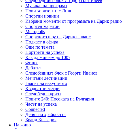
Следобедният блок с Тодор Пантилеев
Музикална програма
Нови хоризонти с Лили
Спортни новини
Избрани моменти от програмата на Дарик радио
Спортен маратон
Metropolis
Спортното шоу на Дарик в аванс
Подкаст в ефира
Още по темата
Портрети на успеха
Как да живеем до 100?
Финес
Дебатът
Следобедният блок с Георги Иванов
Мечтани дестинации
Гласът на изкуството
Квадратни метри
Следобедна криза
Новите 240: Посоката на България
Часът на успеха
Connected
Денят на храбростта
Бранд България
На живо