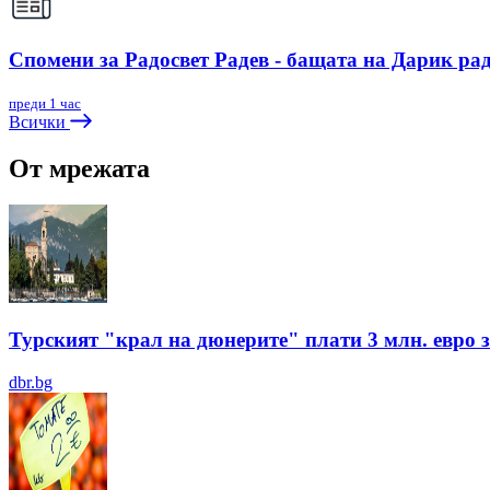
Спомени за Радосвет Радев - бащата на Дарик ра
преди 1 час
Всички
От мрежата
Турският "крал на дюнерите" плати 3 млн. евро з
dbr.bg