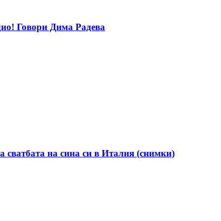
дио! Говори Дима Радева
а сватбата на сина си в Италия (снимки)