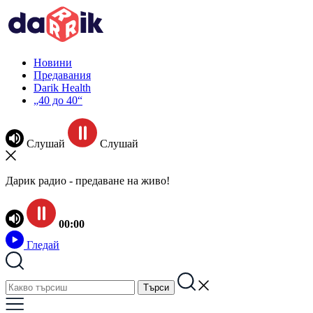
Новини
Предавания
Darik Health
„40 до 40“
Слушай
Слушай
Дарик радио - предаване на живо!
00:00
Гледай