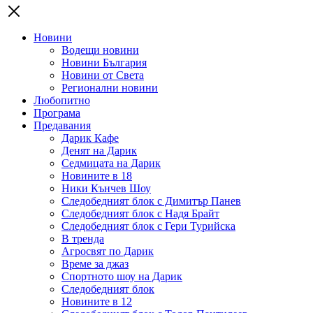
Новини
Водещи новини
Новини България
Новини от Света
Регионални новини
Любопитно
Програма
Предавания
Дарик Кафе
Денят на Дарик
Седмицата на Дарик
Новините в 18
Ники Кънчев Шоу
Следобедният блок с Димитър Панев
Следобедният блок с Надя Брайт
Следобедният блок с Гери Турийска
В тренда
Агросвят по Дарик
Време за джаз
Спортното шоу на Дарик
Следобедният блок
Новините в 12