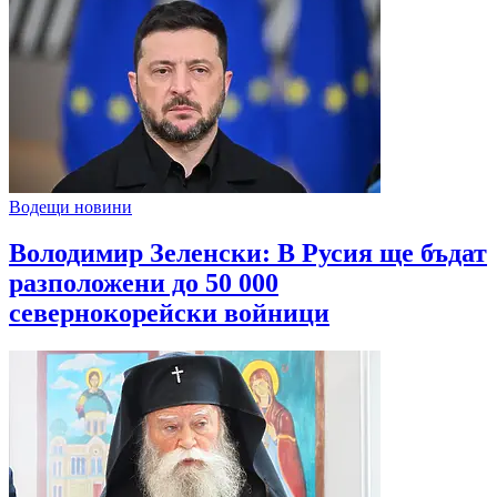
Водещи новини
Володимир Зеленски: В Русия ще бъдат
разположени до 50 000
севернокорейски войници