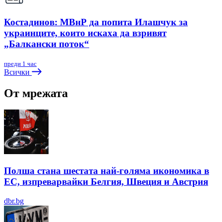
Костадинов: МВнР да попита Илашчук за
украинците, които искаха да взривят
„Балкански поток“
преди 1 час
Всички
От мрежата
Полша стана шестата най-голяма икономика в
ЕС, изпреварвайки Белгия, Швеция и Австрия
dbr.bg