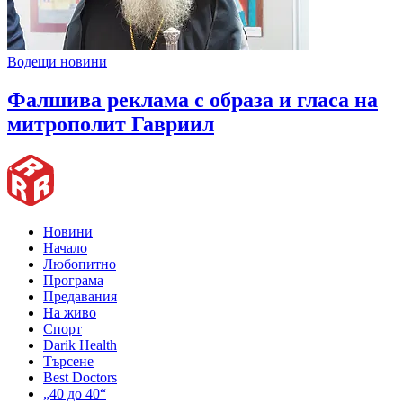
Водещи новини
Фалшива реклама с образа и гласа на
митрополит Гавриил
Новини
Начало
Любопитно
Програма
Предавания
На живо
Спорт
Darik Health
Търсене
Best Doctors
„40 до 40“