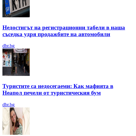
Недостигът на регистрационни табели в наша
съседка удря продажбите на автомобили
dbr.bg
Туристите са недосегаеми: Как мафията в
Неапол печели от туристическия бум
dbr.bg