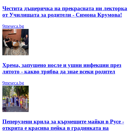
Честита дъщеричка на прекрасната ни лекторка
от Училищата за родители - Симона Крумова!
9meseca.bg
Хрема, запушено носле и ушни инфекции през
лятотo - какво трябва да знае всеки родител
9meseca.bg
Пеперудени крила за кърмещите майки в Русе -
открита е красива пейка в градинката на