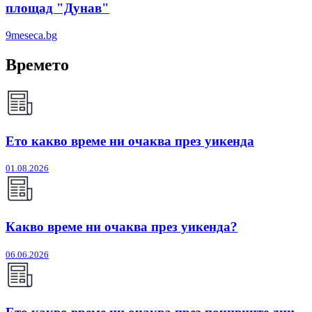
площад "Дунав"
9meseca.bg
Времето
Ето какво време ни очаква през уикенда
01.08.2026
Какво време ни очаква през уикенда?
06.06.2026