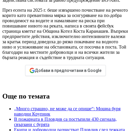
задействана системата за ранно предупреждение BG-Alert.
През есента на 2025 г. беше извършено почистване на речното
корито като превантивна мярка за осигуряване на по-добра
проводимост на водите и намаляване на риска при
повишаване нивото на реката, написа в своята фейсбук
страница кметът на Община Котел Коста Каранашев. Въпреки
предприетите действия, изключително интензивните валежи
за кратък период доведоха до рязко покачване на водното
ниво и усложняване на обстановката, се посочва в поста. Той
благодари на местните доброволци и на всички жители за
бързата реакция и съдействие в трудната ситуация.
Добави в предпочитани в Google
Още по темата
„Много страшно, не може да се опише“: Мощна буря
наводни Крупник
В пожарната в Пловдив са постъпили 430 сигнала,
свързани с бурята
Екипи и доброволци разчистват Пловдив след тежката