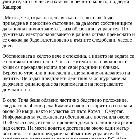
улиците, като тя не се изхвърля в речното корито, подчерта
Кашеров.
„Мисля, че до края на деня всяка от къщите ще бъде
приведена в поносимо състояние, за да могат собствениците
да започнат почистването“, каза областният управител. По
думите му електроснабдяването в района остава прекъснато и
се очаква да бъде възстановено в късните следобедни часове
днес.
Обстановката в селото вече е спокойна, а нивото на водата се
е понижило значително. Част от жителите на наводнените
къщи са прекарали нощта при свои роднини и близки.
Вероятно утре или в понеделник ще започне описването на
щетите. Ще бъдат предприети действия за осигуряване на
държавно финансиране за подпомагане на пострадалите
домакинства.
В село Тича беше обявено частично бедствено положение,
след като на 4 юни река Камчия излезе от коритото си и заля
около 30 къщи, както и участък от пътя Котел – Омуртаг.
Информация за усложнената обстановка е постъпила около
16:30 часа след сигнал за проливен дъжд в планинския район
над селото. На места водата е достигнала около един метър
височина. По разпореждане на областния управител бе