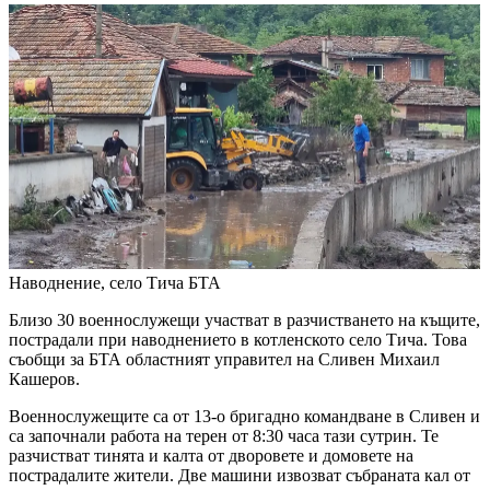
Наводнение, село Тича
БТА
Близо 30 военнослужещи участват в разчистването на къщите,
пострадали при наводнението в котленското село Тича. Това
съобщи за БТА областният управител на Сливен Михаил
Кашеров.
Военнослужещите са от 13-о бригадно командване в Сливен и
са започнали работа на терен от 8:30 часа тази сутрин. Те
разчистват тинята и калта от дворовете и домовете на
пострадалите жители. Две машини извозват събраната кал от