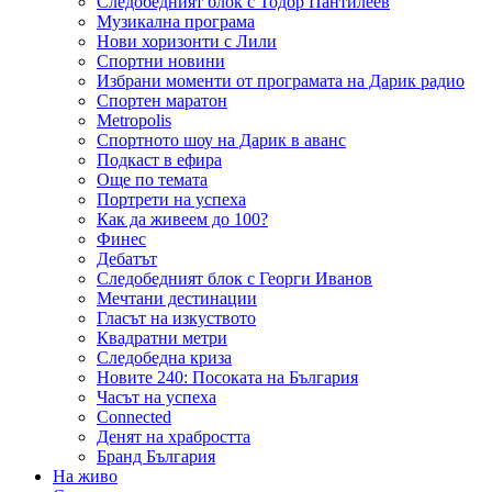
Следобедният блок с Тодор Пантилеев
Музикална програма
Нови хоризонти с Лили
Спортни новини
Избрани моменти от програмата на Дарик радио
Спортен маратон
Metropolis
Спортното шоу на Дарик в аванс
Подкаст в ефира
Още по темата
Портрети на успеха
Как да живеем до 100?
Финес
Дебатът
Следобедният блок с Георги Иванов
Мечтани дестинации
Гласът на изкуството
Квадратни метри
Следобедна криза
Новите 240: Посоката на България
Часът на успеха
Connected
Денят на храбростта
Бранд България
На живо