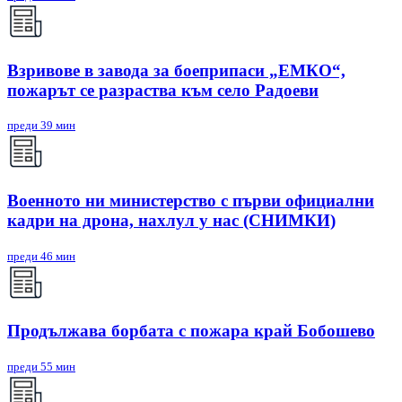
Взривове в завода за боеприпаси „ЕМКО“,
пожарът се разраства към село Радоеви
преди 39 мин
Военното ни министерство с първи официални
кадри на дрона, нахлул у нас (СНИМКИ)
преди 46 мин
Продължава борбата с пожара край Бобошево
преди 55 мин