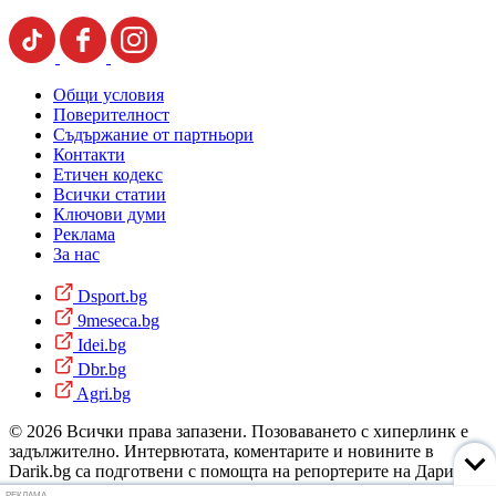
Общи условия
Поверителност
Съдържание от партньори
Контакти
Етичен кодекс
Всички статии
Ключови думи
Реклама
За нас
Dsport.bg
9meseca.bg
Idei.bg
Dbr.bg
Agri.bg
© 2026 Всички права запазени. Позоваването с хиперлинк е
задължително. Интервютата, коментарите и новините в
Darik.bg са подготвени с помощта на репортерите на Дарик
Радио и новинарските емисии на радиото. Снимки: Дарик
РЕКЛАМА