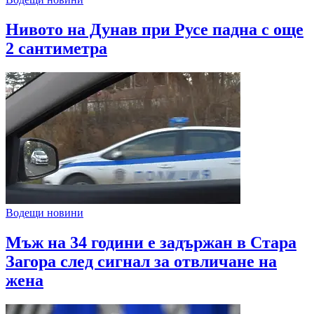
Нивото на Дунав при Русе падна с още
2 сантиметра
Водещи новини
Мъж на 34 години е задържан в Стара
Загора след сигнал за отвличане на
жена