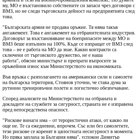
му, МО е възстановило собствените си запаси чрез договори с
ВМЗ, но не следи търговската дейност на предприятията след
това.
"Българската армия не продава оръжие. Тя няма такъв
ангажемент. Това е ангажемент на отбранителната индустрия.
Договорът за възстановяване на боеприпасите между МО и
ВМЗ беше изпълнен на 100%. Къде се изпращат от ВМЗ след
това – не е работа на МО да знае. Какви контракти са
сключени от търговското дружество, не е наша
работа", обясни министърът и препрати въпросите за
оръжейния износ към Министерството на икономиката.
Във връзка с разполагането на американски сили и самолети
на българска територия, Стоянов уточни, че става дума за
рутинни тренировъчни полети и логистично обезпечаване.
Според анализите на Министерството на отбраната и
докладите на службите за сигурност, страната не е изправена
пред непосредствена опасност.
"Рискове винаги има – от терористични атаки, от какво ли
още не. Те са ежедневни, впрочем. Със или без самолетите,
тези рискове се коренят в цялостната несигурност в момента.
Но пряка заплаха за България няма", успокои Димитър