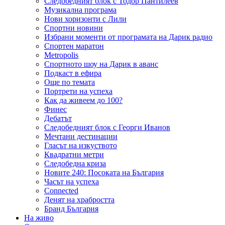
Следобедният блок с Тодор Пантилеев
Музикална програма
Нови хоризонти с Лили
Спортни новини
Избрани моменти от програмата на Дарик радио
Спортен маратон
Metropolis
Спортното шоу на Дарик в аванс
Подкаст в ефира
Още по темата
Портрети на успеха
Как да живеем до 100?
Финес
Дебатът
Следобедният блок с Георги Иванов
Мечтани дестинации
Гласът на изкуството
Квадратни метри
Следобедна криза
Новите 240: Посоката на България
Часът на успеха
Connected
Денят на храбростта
Бранд България
На живо