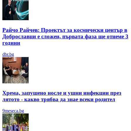
Райчо Райчев: Проектът за космически център в
Доброславци е сложен, първата фаза ще отнеме 3
години
dbr.bg
Хрема, запушено носле и ушни инфекции през
лятотo - какво трябва да знае всеки родител
9meseca.bg