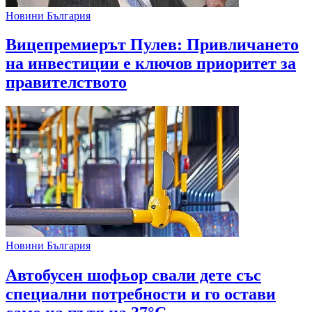
Новини България
Вицепремиерът Пулев: Привличането
на инвестиции е ключов приоритет за
правителството
Новини България
Автобусен шофьор свали дете със
специални потребности и го остави