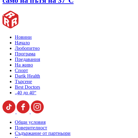
само на пътя на 37°C
Новини
Начало
Любопитно
Програма
Предавания
На живо
Спорт
Darik Health
Търсене
Best Doctors
„40 до 40“
Общи условия
Поверителност
Съдържание от партньори