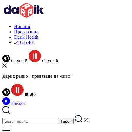
Новини
Предавания
Darik Health
„40 до 40“
Слушай
Слушай
Дарик радио - предаване на живо!
00:00
Гледай