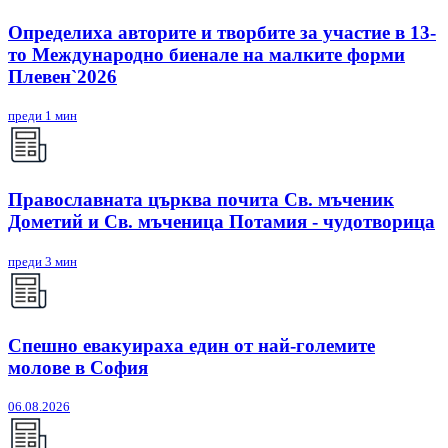
Определиха авторите и творбите за участие в 13-
то Международно биенале на малките форми
Плевен`2026
преди 1 мин
Православната църква почита Св. мъченик
Дометий и Св. мъченица Потамия - чудотворица
преди 3 мин
Спешно евакуираха един от най-големите
молове в София
06.08.2026