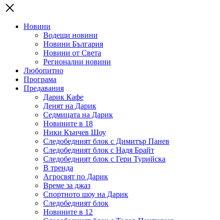
Новини
Водещи новини
Новини България
Новини от Света
Регионални новини
Любопитно
Програма
Предавания
Дарик Кафе
Денят на Дарик
Седмицата на Дарик
Новините в 18
Ники Кънчев Шоу
Следобедният блок с Димитър Панев
Следобедният блок с Надя Брайт
Следобедният блок с Гери Турийска
В тренда
Агросвят по Дарик
Време за джаз
Спортното шоу на Дарик
Следобедният блок
Новините в 12