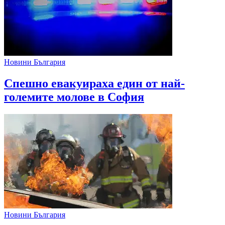
Новини България
Спешно евакуираха един от най-
големите молове в София
Новини България