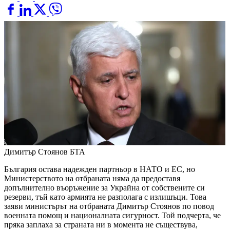
Димитър Стоянов
БТА
България остава надежден партньор в НАТО и ЕС, но
Министерството на отбраната няма да предоставя
допълнително въоръжение за Украйна от собствените си
резерви, тъй като армията не разполага с излишъци. Това
заяви министърът на отбраната Димитър Стоянов по повод
военната помощ и националната сигурност. Той подчерта, че
пряка заплаха за страната ни в момента не съществува,