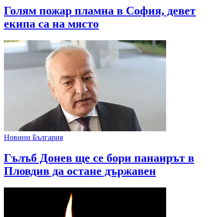
Голям пожар пламна в София, девет
екипа са на място
Новини България
Гълъб Донев ще се бори панаирът в
Пловдив да остане държавен