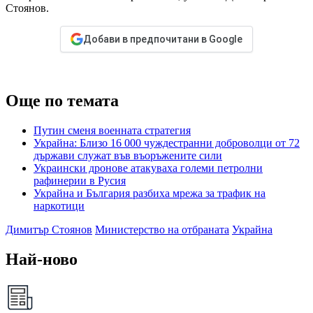
Стоянов.
Добави в предпочитани в Google
Още по темата
Путин сменя военната стратегия
Украйна: Близо 16 000 чуждестранни доброволци от 72
държави служат във въоръжените сили
Украински дронове атакуваха големи петролни
рафинерии в Русия
Украйна и България разбиха мрежа за трафик на
наркотици
Димитър Стоянов
Министерство на отбраната
Украйна
Най-ново