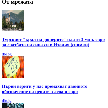
От мрежата
Турският "крал на дюнерите" плати 3 млн. евро
за сватбата на сина си в Италия (снимки)
dbr.bg
Първи вериги у нас премахват двойното
обозначение на цените в лева и евро
dbr.bg