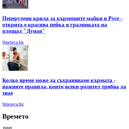
Пеперудени крила за кърмещите майки в Русе -
открита е красива пейка в градинката на
площад "Дунав"
9meseca.bg
Колко време може да съхраняваме кърмата -
важните правила, които всеки родител трябва да
знае
9meseca.bg
Времето