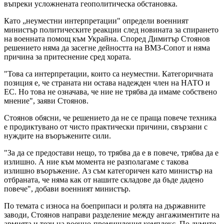
въпреки усложнената геополитическа обстановка.
Като „неуместни интерпретации" определи военният
министър политическите реакции след новината за спирането
на военната помощ към Украйна. Според Димитър Стоянов
решението няма да засегне дейността на ВМЗ-Сопот и няма
причина за притеснение сред хората.
"Това са интерпретации, които са неуместни. Категоричната
позиция е, че страната ни остава надежден член на НАТО и
ЕС. Но това не означава, че ние не трябва да имаме собствено
мнение", заяви Стоянов.
Стоянов обясни, че решението да не се праща повече техника
е продиктувано от чисто практически причини, свързани с
нуждите на въоръжените сили.
"За да се предостави нещо, то трябва да е в повече, трябва да е
излишно. А ние към момента не разполагаме с такова
излишно въоръжение. Аз съм категоричен като министър на
отбраната, че няма как от нашите складове да бъде дадено
повече", добави военният министър.
По темата с износа на боеприпаси и ролята на държавните
заводи, Стоянов направи разделение между ангажиментите на
армията и тези на военно-промишления комплекс. По думите