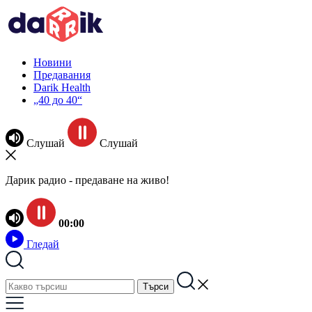
Новини
Предавания
Darik Health
„40 до 40“
Слушай
Слушай
Дарик радио - предаване на живо!
00:00
Гледай