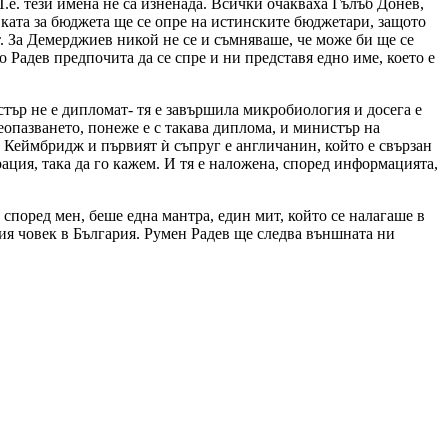
Т.е. тези имена не са изненада. Всички очакваха Гълъб Донев,
вката за бюджета ще се опре на истинските бюджетари, защото
. За Демерджиев никой не се и съмняваше, че може би ще се
адев предпочита да се спре и ни представя едно име, което е
тър не е дипломат- тя е завършила микробиология и досега е
опазването, понеже е с такава диплома, и министър на
е Кеймбридж и първият ѝ съпруг е англичанин, който е свързан
ация, така да го кажем. И тя е наложена, според информацията,
според мен, беше една мантра, един мит, който се налагаше в
кия човек в България. Румен Радев ще следва външната ни