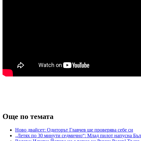
Още по темата
Ново двайсет: Одиторът Главчев ще проверява себе си
„Летях по 30 минути седмично“: Млад пилот напусна Бъл