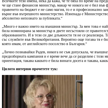
Всичките тези имена, нека да кажа, че те бяха по време на пре
че ще стане финансов министър, макар че никога не е бил във 
правенето на бюджет е не само магия, то е и професионално за
върне във вътрешното министерство. Изненада е Министерство 
абсолютно непознато за публиката.“
„Много е важно името на външния министър. За мен това е най
била номинирана за министър в двете несъстояли се правителст
образованието. И в тези си две длъжности тя не се реализира.
със службите във Великобритания. Вероятно още тогава тя е бил
която имам, от английското посолство в България.“
„Лично познавайки Радев, никога не съм допускала, че външнат
предизборната кампания и е време вече да се разделим с този 
ориентация, такава каквато е била винаги досега и такава, как
Цялото интервю прочетете тук: