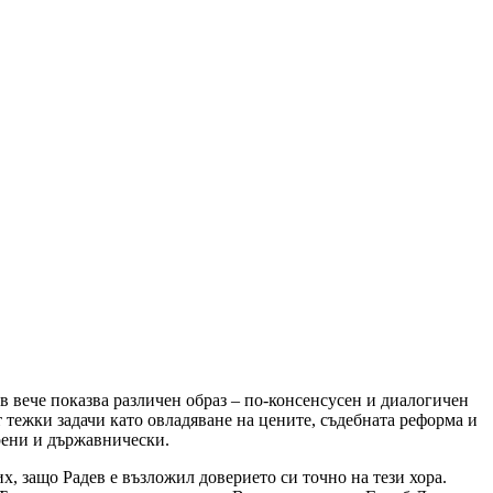
в вече показва различен образ – по-консенсусен и диалогичен
 тежки задачи като овладяване на цените, съдебната реформа и
ерени и държавнически.
х, защо Радев е възложил доверието си точно на тези хора.