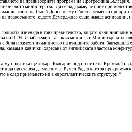
дставянето на предизборната програма на Прогресивна България. 
финансовото министерство. Да се надяваме, че поне при подгото
нимание, което на Гълъб Донев не му е било в момента приоритет
на правосъдието, където Демерджиев също имаше аспирации, но Р
-голямата изненада в това правителство, защото външният минис
ва на ИТН. И забележете за какъв министър: Министър на здраве
 Тя е била и заместник-министър на външните работи. Завършила 
а, казвам в кавички, харесана от английската властова конфигур
а му политика ще докара България под стените на Кремъл. Това, 
мит и да престанем да мислим за Румен Радев като за прокремълс
вато е след приемането ни в евроатлантическите структури.“