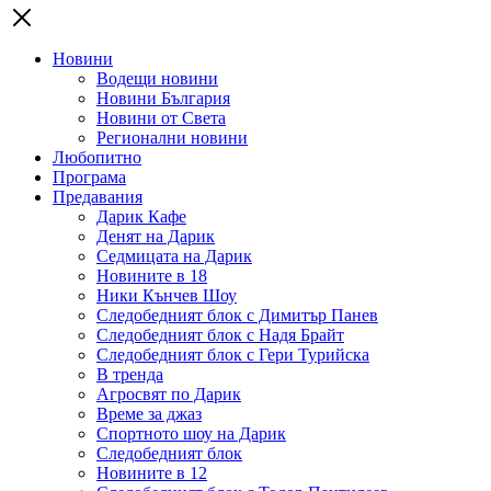
Новини
Водещи новини
Новини България
Новини от Света
Регионални новини
Любопитно
Програма
Предавания
Дарик Кафе
Денят на Дарик
Седмицата на Дарик
Новините в 18
Ники Кънчев Шоу
Следобедният блок с Димитър Панев
Следобедният блок с Надя Брайт
Следобедният блок с Гери Турийска
В тренда
Агросвят по Дарик
Време за джаз
Спортното шоу на Дарик
Следобедният блок
Новините в 12