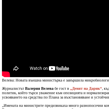
Велева: Новата външна министърка е завършила микробиология
Журналистът
Валерия Велева
бе гост в
„Денят на Дарик“
, к
политик, който търси уважение към опозицията и нормализиране
усвояването на средства по Плана за възстановяване и устойчи
„Имената на министрите предизвикаха много разнопосочни комен