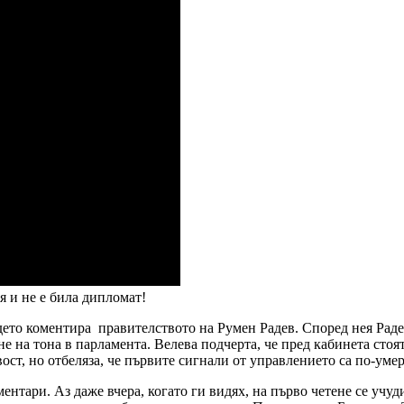
 и не е била дипломат!
ъдето коментира правителството на Румен Радев. Според нея Раде
 на тона в парламента. Велева подчерта, че пред кабинета стоят
вост, но отбеляза, че първите сигнали от управлението са по-ум
тари. Аз даже вчера, когато ги видях, на първо четене се учуди