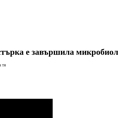
търка е завършила микробиоло
а тя