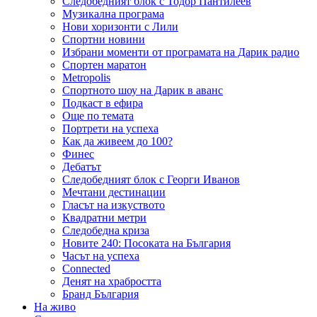
Следобедният блок с Тодор Пантилеев
Музикална програма
Нови хоризонти с Лили
Спортни новини
Избрани моменти от програмата на Дарик радио
Спортен маратон
Metropolis
Спортното шоу на Дарик в аванс
Подкаст в ефира
Още по темата
Портрети на успеха
Как да живеем до 100?
Финес
Дебатът
Следобедният блок с Георги Иванов
Мечтани дестинации
Гласът на изкуството
Квадратни метри
Следобедна криза
Новите 240: Посоката на България
Часът на успеха
Connected
Денят на храбростта
Бранд България
На живо