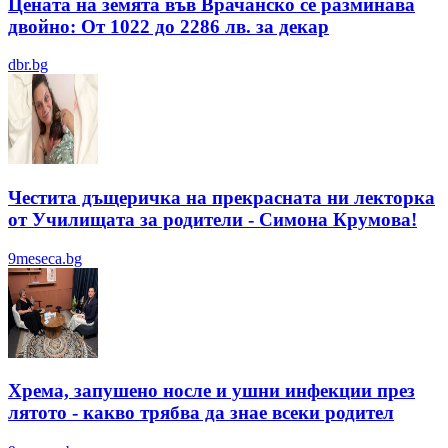
Цената на земята във Врачанско се разминава
двойно: От 1022 до 2286 лв. за декар
dbr.bg
Честита дъщеричка на прекрасната ни лекторка
от Училищата за родители - Симона Крумова!
9meseca.bg
Хрема, запушено носле и ушни инфекции през
лятотo - какво трябва да знае всеки родител