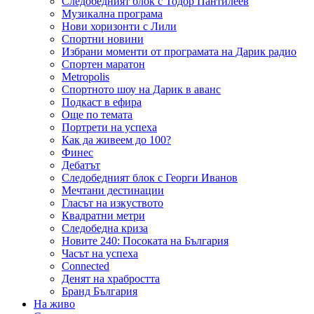
Следобедният блок с Тодор Пантилеев
Музикална програма
Нови хоризонти с Лили
Спортни новини
Избрани моменти от програмата на Дарик радио
Спортен маратон
Metropolis
Спортното шоу на Дарик в аванс
Подкаст в ефира
Още по темата
Портрети на успеха
Как да живеем до 100?
Финес
Дебатът
Следобедният блок с Георги Иванов
Мечтани дестинации
Гласът на изкуството
Квадратни метри
Следобедна криза
Новите 240: Посоката на България
Часът на успеха
Connected
Денят на храбростта
Бранд България
На живо