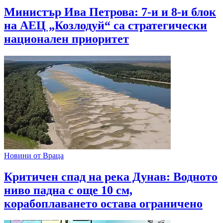
Министър Ива Петрова: 7-и и 8-и блок
на АЕЦ „Козлодуй“ са стратегически
национален приоритет
Новини от Враца
Критичен спад на река Дунав: Водното
ниво падна с още 10 см,
корабоплаването остава ограничено