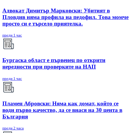
Адвокат Димитър Марковски: Убитият в
Пловдив няма профила на педофил. Това момче
просто си е търсело приятелка.
преди 1 час
Бургаска област е първенец по открити
нередности при проверките на НАП
преди 1 час
Пламен Абровски: Няма как домат, който се
води първо качество, да се внася на 30 цента в
България
преди 2 часа