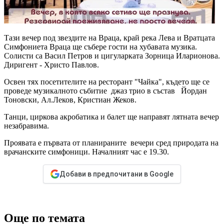
Тази вечер под звездите на Враца, край река Лева и Вратцата
Симфониета Враца ще събере гости на хубавата музика.
Солисти са Васил Петров и цигуларката Зорница Иларионова.
Диригент - Христо Павлов.
Освен тях посетителите на ресторант "Чайка", където ще се
проведе музикалното събитие джаз трио в състав Йордан
Тоновски, Ал.Леков, Кристиан Жеков.
Танци, циркова акробатика и балет ще направят лятната вечер
незабравима.
Проявата е първата от планираните вечери сред природата на
врачанските симфоници. Началният час е 19.30.
Добави в предпочитани в Google
Още по темата