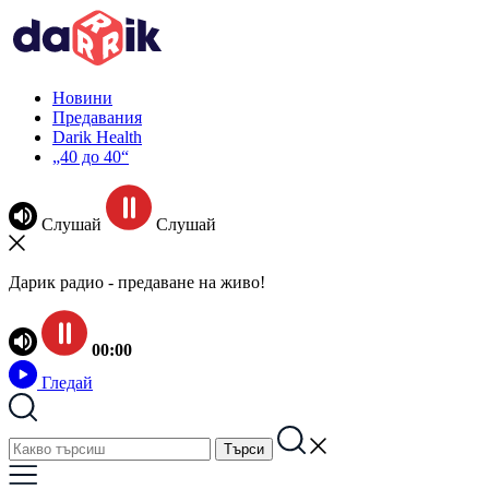
Новини
Предавания
Darik Health
„40 до 40“
Слушай
Слушай
Дарик радио - предаване на живо!
00:00
Гледай