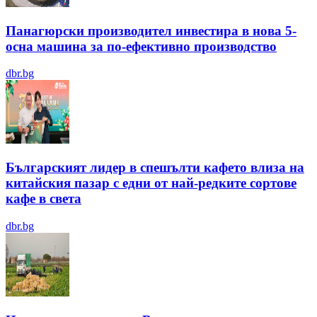
Панагюрски производител инвестира в нова 5-
осна машина за по-ефективно производство
dbr.bg
Българският лидер в спешълти кафето влиза на
китайския пазар с едни от най-редките сортове
кафе в света
dbr.bg