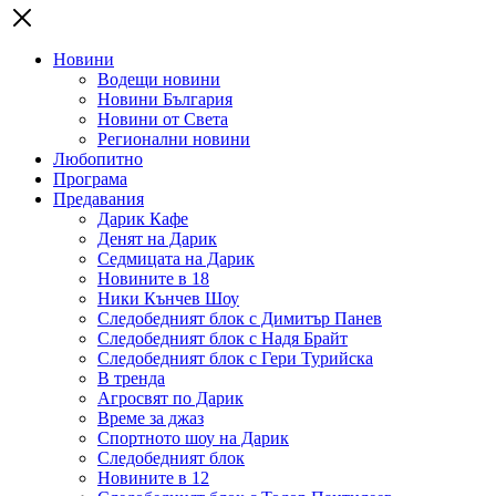
Новини
Водещи новини
Новини България
Новини от Света
Регионални новини
Любопитно
Програма
Предавания
Дарик Кафе
Денят на Дарик
Седмицата на Дарик
Новините в 18
Ники Кънчев Шоу
Следобедният блок с Димитър Панев
Следобедният блок с Надя Брайт
Следобедният блок с Гери Турийска
В тренда
Агросвят по Дарик
Време за джаз
Спортното шоу на Дарик
Следобедният блок
Новините в 12