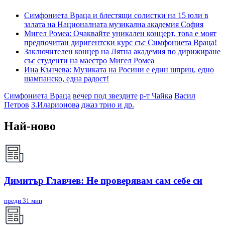
Симфониета Враца и блестящи солистки на 15 юли в
залата на Националната музикална академия София
Мигел Ромеа: Очаквайте уникален концерт, това е моят
предпочитан диригентски курс със Симфониета Враца!
Заключителен концер на Лятна академия по дирижиране
със студенти на маестро Мигел Ромеа
Ина Кънчева: Музиката на Росини е един шприц, едно
шампанско, една радост!
Симфониета Враца
вечер под звездите
р-т Чайка
Васил
Петров
З.Иларионова
джаз трио и др.
Най-ново
Димитър Главчев: Не проверявам сам себе си
преди 31 мин