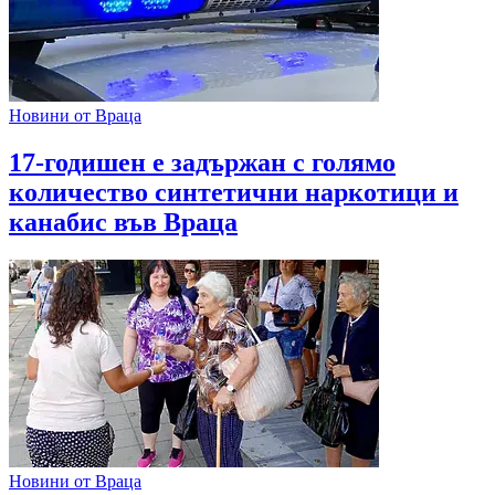
Новини от Враца
17-годишен е задържан с голямо
количество синтетични наркотици и
канабис във Враца
Новини от Враца