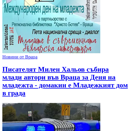
Новини от Враца
Писателят Милен Хальов събира
млади автори във Враца за Деня на
младежта - домакин е Младежкият дом
в града