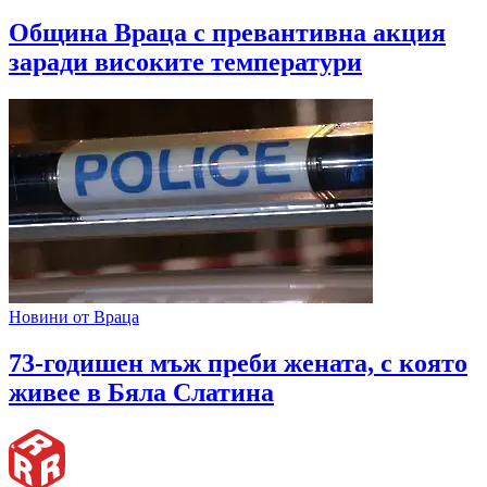
Община Враца с превантивна акция
заради високите температури
Новини от Враца
73-годишен мъж преби жената, с която
живее в Бяла Слатина