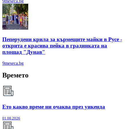
9meseca.bg
Пеперудени крила за кърмещите майки в Русе -
открита е красива пейка в градинката на
площад "Дунав"
9meseca.bg
Времето
Ето какво време ни очаква през уикенда
01.08.2026