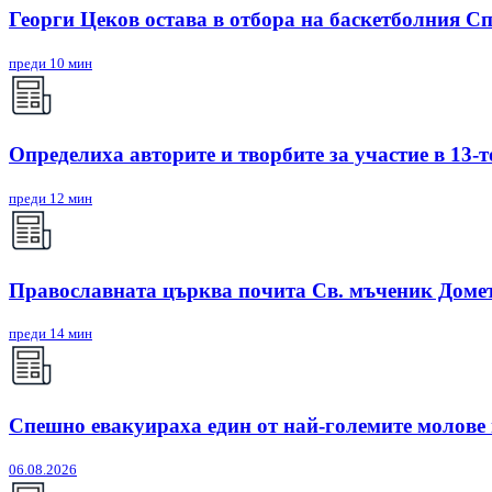
Георги Цеков остава в отбора на баскетболния Сп
преди 10 мин
Определиха авторите и творбите за участие в 13
преди 12 мин
Православната църква почита Св. мъченик Домет
преди 14 мин
Спешно евакуираха един от най-големите молове
06.08.2026