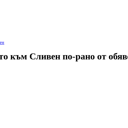
ен
то към Сливен по-рано от обяв