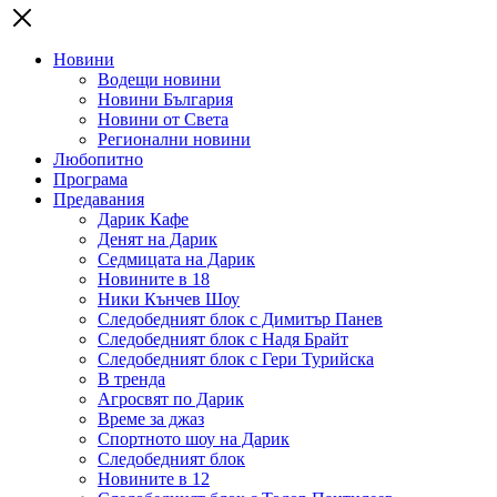
Новини
Водещи новини
Новини България
Новини от Света
Регионални новини
Любопитно
Програма
Предавания
Дарик Кафе
Денят на Дарик
Седмицата на Дарик
Новините в 18
Ники Кънчев Шоу
Следобедният блок с Димитър Панев
Следобедният блок с Надя Брайт
Следобедният блок с Гери Турийска
В тренда
Агросвят по Дарик
Време за джаз
Спортното шоу на Дарик
Следобедният блок
Новините в 12