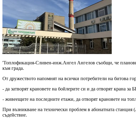
'Топлофикация-Сливен-инж.Ангел Ангелов съобщи, че плановия
към града.
От дружеството напомнят на всички потребители на битова горе
- да затворят крановете на бойлерите си и да отворят крана за 
- живеещите на последните етажи, да отворят крановете на топл
При възникване на технически проблем в абонатната станция 
съдействие.