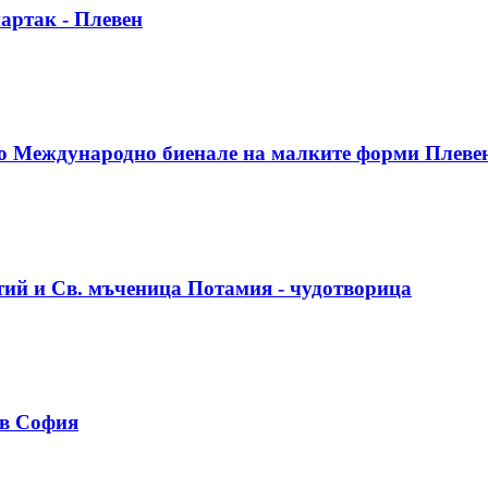
артак - Плевен
-то Международно биенале на малките форми Плеве
ий и Св. мъченица Потамия - чудотворица
 в София