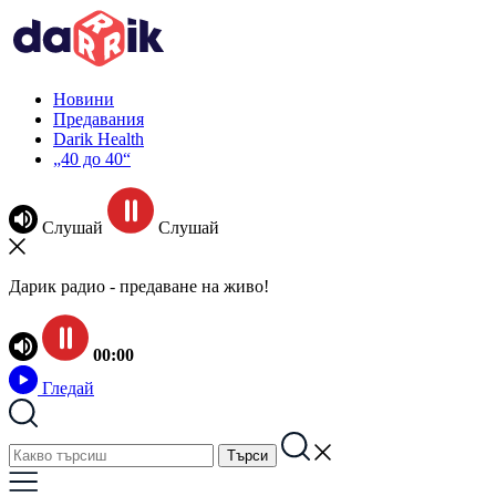
Новини
Предавания
Darik Health
„40 до 40“
Слушай
Слушай
Дарик радио - предаване на живо!
00:00
Гледай