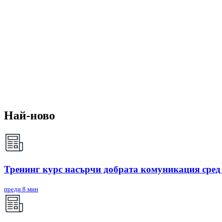
Най-ново
Тренинг курс насърчи добрата комуникация сред 
преди 8 мин