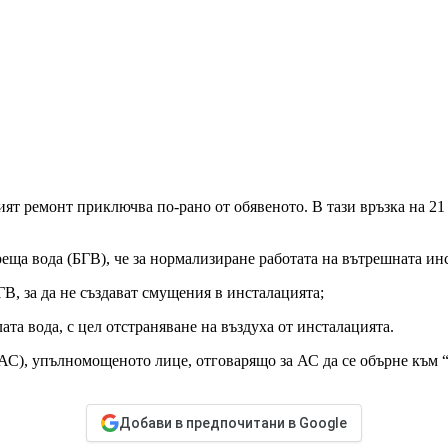
т ремонт приключва по-рано от обявеното. В тази връзка на 21
ща вода (БГВ), че за нормализиране работата на вътрешната инс
БГВ, за да не създават смущения в инсталацията;
ата вода, с цел отстраняване на въздуха от инсталацията.
(АС), упълномощеното лице, отговарящо за АС да се обърне към
Добави в предпочитани в Google