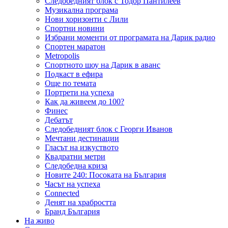
Следобедният блок с Тодор Пантилеев
Музикална програма
Нови хоризонти с Лили
Спортни новини
Избрани моменти от програмата на Дарик радио
Спортен маратон
Metropolis
Спортното шоу на Дарик в аванс
Подкаст в ефира
Още по темата
Портрети на успеха
Как да живеем до 100?
Финес
Дебатът
Следобедният блок с Георги Иванов
Мечтани дестинации
Гласът на изкуството
Квадратни метри
Следобедна криза
Новите 240: Посоката на България
Часът на успеха
Connected
Денят на храбростта
Бранд България
На живо