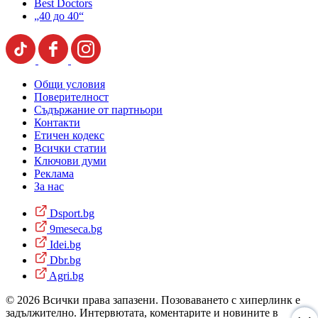
Best Doctors
„40 до 40“
Общи условия
Поверителност
Съдържание от партньори
Контакти
Етичен кодекс
Всички статии
Ключови думи
Реклама
За нас
Dsport.bg
9meseca.bg
Idei.bg
Dbr.bg
Agri.bg
© 2026 Всички права запазени. Позоваването с хиперлинк е
задължително. Интервютата, коментарите и новините в