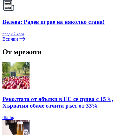
Велева: Радев играе на няколко стана!
преди 7 часа
Всички
От мрежата
Реколтата от ябълки в ЕС се срива с 15%,
Хърватия обаче отчита ръст от 33%
dbr.bg