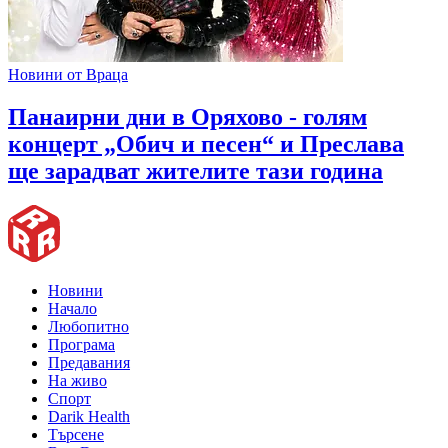
Новини от Враца
Панаирни дни в Оряхово - голям
концерт „Обич и песен“ и Преслава
ще зарадват жителите тази година
Новини
Начало
Любопитно
Програма
Предавания
На живо
Спорт
Darik Health
Търсене