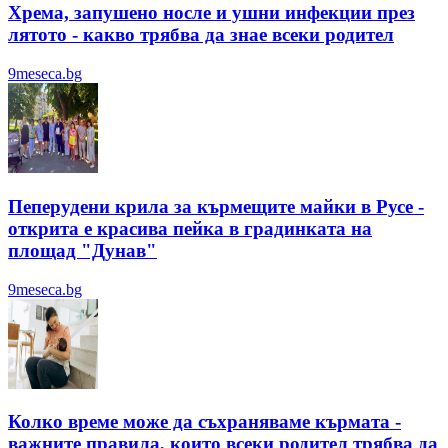
Хрема, запушено носле и ушни инфекции през
лятотo - какво трябва да знае всеки родител
9meseca.bg
Пеперудени крила за кърмещите майки в Русе -
открита е красива пейка в градинката на
площад "Дунав"
9meseca.bg
Колко време може да съхраняваме кърмата -
важните правила, които всеки родител трябва да