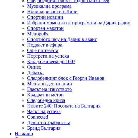
Следобедният блок с Тодор Пантилеев
Музикална програма
Нови хоризонти с Лили
Спортни новини
Избрани моменти от програмата на Дарик радио
Спортен маратон
Metropolis
Спортното шоу на Дарик в аванс
Подкаст в ефира
Още по темата
Портрети на успеха
Как да живеем до 100?
Финес
Дебатът
Следобедният блок с Георги Иванов
Мечтани дестинации
Гласът на изкуството
Квадратни метри
Следобедна криза
Новите 240: Посоката на България
Часът на успеха
Connected
Денят на храбростта
Бранд България
На живо