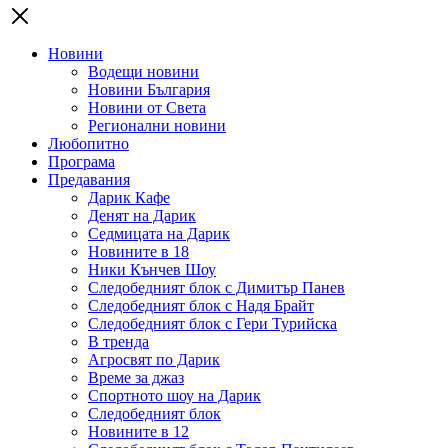
Новини
Водещи новини
Новини България
Новини от Света
Регионални новини
Любопитно
Програма
Предавания
Дарик Кафе
Денят на Дарик
Седмицата на Дарик
Новините в 18
Ники Кънчев Шоу
Следобедният блок с Димитър Панев
Следобедният блок с Надя Брайт
Следобедният блок с Гери Турийска
В тренда
Агросвят по Дарик
Време за джаз
Спортното шоу на Дарик
Следобедният блок
Новините в 12