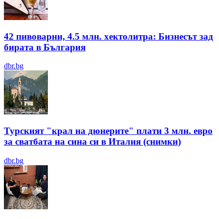
42 пивоварни, 4.5 млн. хектолитра: Бизнесът зад
бирата в България
dbr.bg
Турският "крал на дюнерите" плати 3 млн. евро
за сватбата на сина си в Италия (снимки)
dbr.bg