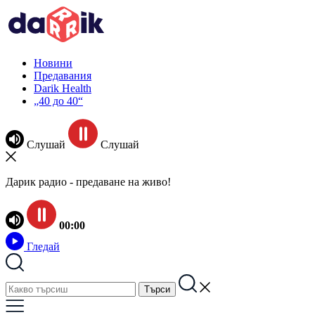
Новини
Предавания
Darik Health
„40 до 40“
Слушай
Слушай
Дарик радио - предаване на живо!
00:00
Гледай