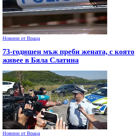
Новини от Враца
73-годишен мъж преби жената, с която
живее в Бяла Слатина
Новини от Враца