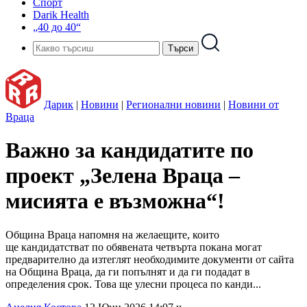
Спорт
Darik Health
„40 до 40“
Дарик
|
Новини
|
Регионални новини
|
Новини от
Враца
Важно за кандидатите по
проект „Зелена Враца –
мисията е възможна“!
Община Враца напомня на желаещите, които
ще кандидатстват по обявената четвърта покана могат
предварително да изтеглят необходимите документи от сайта
на Община Враца, да ги попълнят и да ги подадат в
определения срок. Това ще улесни процеса по канди...