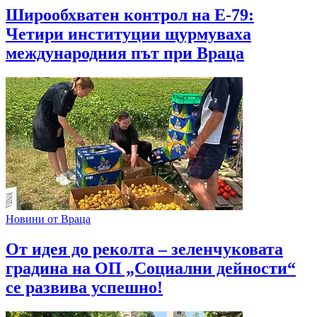
Широобхватен контрол на Е-79:
Четири институции щурмуваха
международния път при Враца
Новини от Враца
От идея до реколта – зеленчуковата
градина на ОП „Социални дейности“
се развива успешно!