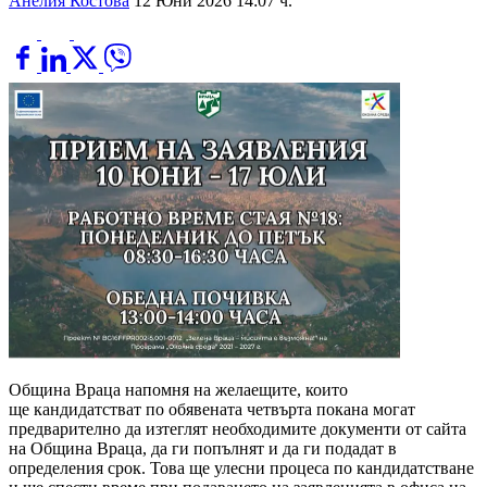
Анелия Костова
12 Юни 2026 14:07 ч.
Община Враца напомня на желаещите, които
ще кандидатстват по обявената четвърта покана могат
предварително да изтеглят необходимите документи от сайта
на Община Враца, да ги попълнят и да ги подадат в
определения срок. Това ще улесни процеса по кандидатстване