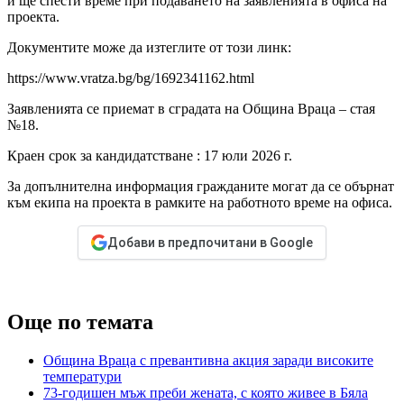
и ще спести време при подаването на заявленията в офиса на
проекта.
Документите може да изтеглите от този линк:
https://www.vratza.bg/bg/1692341162.html
Заявленията се приемат в сградата на Община Враца – стая
№18.
Краен срок за кандидатстване : 17 юли 2026 г.
За допълнителна информация гражданите могат да се обърнат
към екипа на проекта в рамките на работното време на офиса.
Добави в предпочитани в Google
Още по темата
Община Враца с превантивна акция заради високите
температури
73-годишен мъж преби жената, с която живее в Бяла