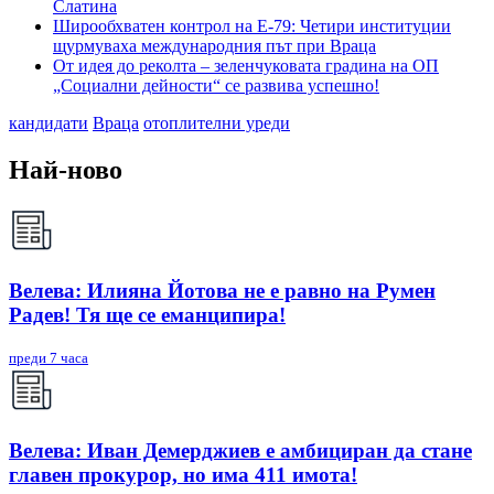
Слатина
Широобхватен контрол на Е-79: Четири институции
щурмуваха международния път при Враца
От идея до реколта – зеленчуковата градина на ОП
„Социални дейности“ се развива успешно!
кандидати
Враца
отоплителни уреди
Най-ново
Велева: Илияна Йотова не е равно на Румен
Радев! Тя ще се еманципира!
преди 7 часа
Велева: Иван Демерджиев е амбициран да стане
главен прокурор, но има 411 имота!