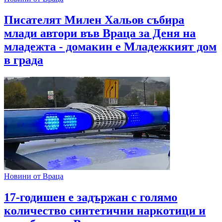
Писателят Милен Хальов събира
млади автори във Враца за Деня на
младежта - домакин е Младежкият дом
в града
Новини от Враца
17-годишен е задържан с голямо
количество синтетични наркотици и