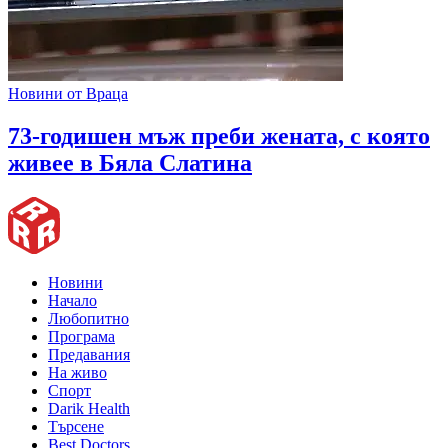
Новини от Враца
73-годишен мъж преби жената, с която
живее в Бяла Слатина
Новини
Начало
Любопитно
Програма
Предавания
На живо
Спорт
Darik Health
Търсене
Best Doctors