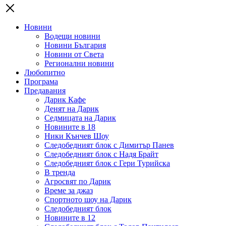
Новини
Водещи новини
Новини България
Новини от Света
Регионални новини
Любопитно
Програма
Предавания
Дарик Кафе
Денят на Дарик
Седмицата на Дарик
Новините в 18
Ники Кънчев Шоу
Следобедният блок с Димитър Панев
Следобедният блок с Надя Брайт
Следобедният блок с Гери Турийска
В тренда
Агросвят по Дарик
Време за джаз
Спортното шоу на Дарик
Следобедният блок
Новините в 12