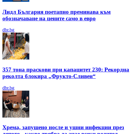
Лидл България поетапно преминава към
обозначаване на цените само в евро
dbr.bg
357 тона праскови при капацитет 230: Рекордна
реколта блокира „Фрукто-Сливен“
dbr.bg
Хрема, запушено носле и ушни инфекции през
лятотo - какво трябва да знае всеки родител