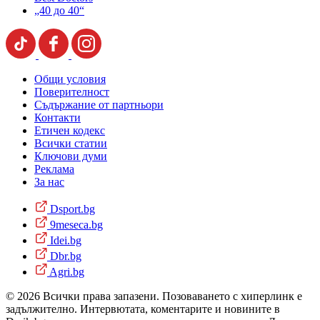
„40 до 40“
Общи условия
Поверителност
Съдържание от партньори
Контакти
Етичен кодекс
Всички статии
Ключови думи
Реклама
За нас
Dsport.bg
9meseca.bg
Idei.bg
Dbr.bg
Agri.bg
© 2026 Всички права запазени. Позоваването с хиперлинк е
задължително. Интервютата, коментарите и новините в