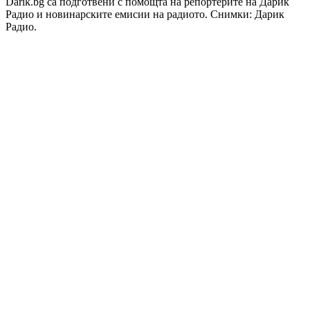
Darik.bg са подготвени с помощта на репортерите на Дарик
Радио и новинарските емисии на радиото. Снимки: Дарик
Радио.