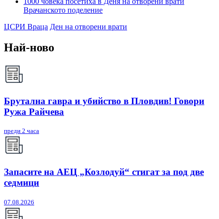
1000 човека посетиха в Деня на отворени врати
Врачанското поделение
ЦСРИ Враца
Ден на отворени врати
Най-ново
Брутална гавра и убийство в Пловдив! Говори
Ружа Райчева
преди 2 часа
Запасите на АЕЦ „Козлодуй“ стигат за под две
седмици
07.08.2026