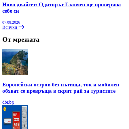
Ново двайсет: Одиторът Главчев ще проверява
себе си
07.08.2026
Всички
От мрежата
Европейски остров без пътища, ток и мобилен
обхват се превръща в скрит рай за туристите
dbr.bg