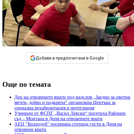
Добави в предпочитани в Google
Още по темата
Ден на отворените врати под надслов „Заедно за цветни
мечти, добро и подкрепа“ организира Центъра за
социална рехабилитация и интеграция
Ученици от ФСПГ „Васил Левски“ посетиха Районен
съд – Монтана в Деня на отворените врати
АЕЦ "Козлодуй" посрещна стотици гости в Деня на
отворени врати