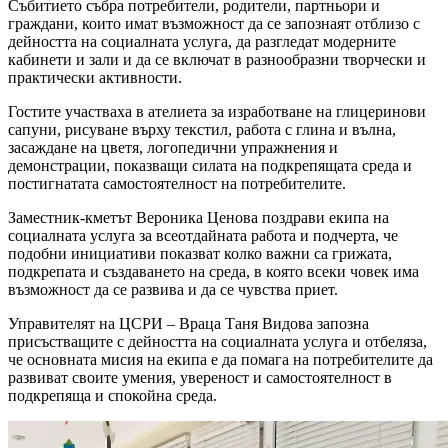
Събитието събра потребители, родители, партньори и
граждани, които имат възможност да се запознаят отблизо с
дейността на социалната услуга, да разгледат модерните
кабинети и зали и да се включат в разнообразни творчески и
практически активности.
Гостите участваха в ателиета за изработване на глицеринови
сапуни, рисуване върху текстил, работа с глина и вълна,
засаждане на цветя, логопедични упражнения и
демонстрации, показващи силата на подкрепящата среда и
постигнатата самостоятелност на потребителите.
Заместник-кметът Вероника Ценова поздрави екипа на
социалната услуга за всеотдайната работа и подчерта, че
подобни инициативи показват колко важни са грижата,
подкрепата и създаването на среда, в която всеки човек има
възможност да се развива и да се чувства приет.
Управителят на ЦСРИ – Враца Таня Видова запозна
присъстващите с дейността на социалната услуга и отбеляза,
че основната мисия на екипа е да помага на потребителите да
развиват своите умения, увереност и самостоятелност в
подкрепяща и спокойна среда.