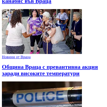
канабис във Враца
Новини от Враца
Община Враца с превантивна акция
заради високите температури