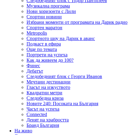
Следобедният блок с Тодор Пантилеев
Музикална програма
Нови хоризонти с Лили
Спортни новини
Избрани моменти от програмата на Дарик радио
Спортен маратон
Metropolis
Спортното шоу на Дарик в аванс
Подкаст в ефира
Още по темата
Портрети на успеха
Как да живеем до 100?
Финес
Дебатът
Следобедният блок с Георги Иванов
Мечтани дестинации
Гласът на изкуството
Квадратни метри
Следобедна криза
Новите 240: Посоката на България
Часът на успеха
Connected
Денят на храбростта
Бранд България
На живо