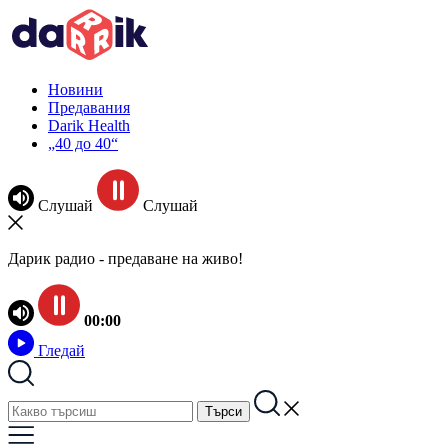
Новини
Предавания
Darik Health
„40 до 40“
Слушай
Слушай
Дарик радио - предаване на живо!
00:00
Гледай