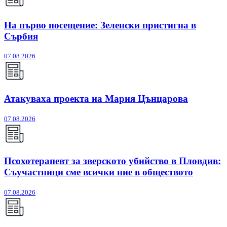
На първо посещение: Зеленски пристигна в
Сърбия
07.08.2026
Атакуваха проекта на Мария Цънцарова
07.08.2026
Псохотерапевт за зверското убийство в Пловдив:
Съучастници сме всички ние в обществото
07.08.2026