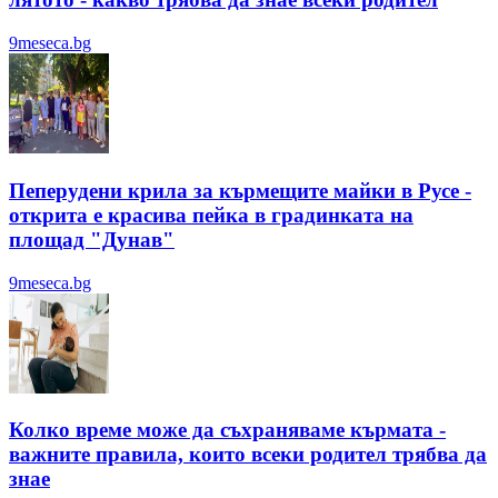
9meseca.bg
Пеперудени крила за кърмещите майки в Русе -
открита е красива пейка в градинката на
площад "Дунав"
9meseca.bg
Колко време може да съхраняваме кърмата -
важните правила, които всеки родител трябва да
знае