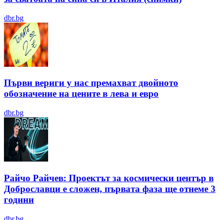
dbr.bg
Първи вериги у нас премахват двойното
обозначение на цените в лева и евро
dbr.bg
Райчо Райчев: Проектът за космически център в
Доброславци е сложен, първата фаза ще отнеме 3
години
dbr.bg