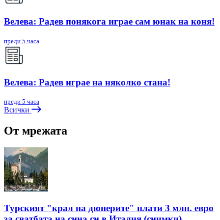
Велева: Радев понякога играе сам юнак на коня!
преди 5 часа
Велева: Радев играе на няколко стана!
преди 5 часа
Всички
От мрежата
Турският "крал на дюнерите" плати 3 млн. евро
за сватбата на сина си в Италия (снимки)