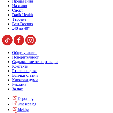
Предавания
На живо
Спорт
Darik Health
Търсене
Best Doctors
„40 до 40“
Общи условия
Поверителност
Съдържание от партньори
Контакти
Етичен кодекс
Всички статии
Ключови думи
Реклама
За нас
Dsport.bg
9meseca.bg
Idei.bg