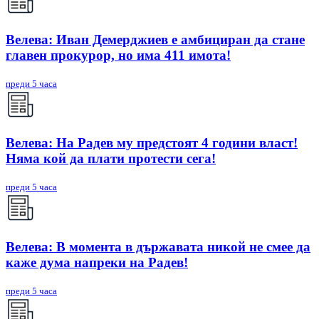
Велева: Иван Демерджиев е амбициран да стане
главен прокурор, но има 411 имота!
преди 5 часа
Велева: На Радев му предстоят 4 години власт!
Няма кой да плати протести сега!
преди 5 часа
Велева: В момента в държавата никой не смее да
каже дума напреки на Радев!
преди 5 часа