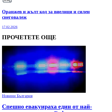
Оранжев и жълт код за виелици и силен
снеговалеж
17.02.2026
ПРОЧЕТЕТЕ ОЩЕ
Новини България
Спешно евакуираха един от най-