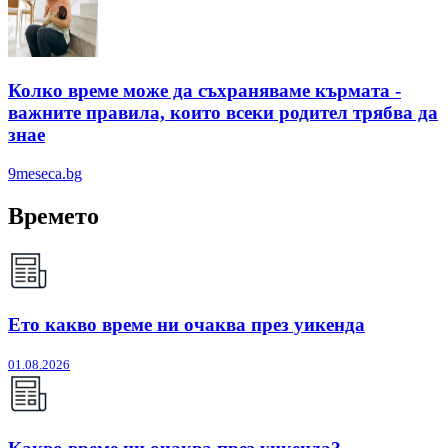
Колко време може да съхраняваме кърмата -
важните правила, които всеки родител трябва да
знае
9meseca.bg
Времето
Ето какво време ни очаква през уикенда
01.08.2026