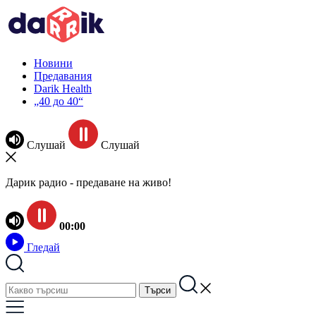
Новини
Предавания
Darik Health
„40 до 40“
Слушай
Слушай
Дарик радио - предаване на живо!
00:00
Гледай