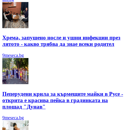
Хрема, запушено носле и ушни инфекции през
лятотo - какво трябва да знае всеки родител
9meseca.bg
Пеперудени крила за кърмещите майки в Русе -
открита е красива пейка в градинката на
площад "Дунав"
9meseca.bg