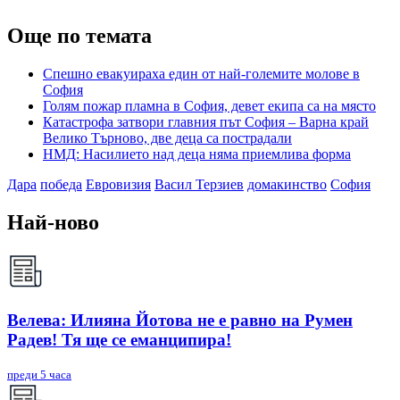
Още по темата
Спешно евакуираха един от най-големите молове в
София
Голям пожар пламна в София, девет екипа са на място
Катастрофа затвори главния път София – Варна край
Велико Търново, две деца са пострадали
НМД: Насилието над деца няма приемлива форма
Дара
победа
Евровизия
Васил Терзиев
домакинство
София
Най-ново
Велева: Илияна Йотова не е равно на Румен
Радев! Тя ще се еманципира!
преди 5 часа