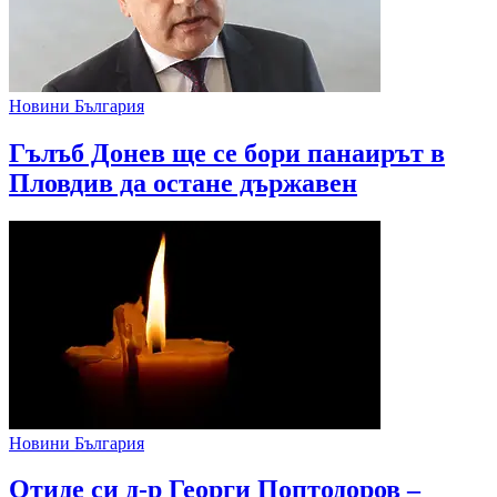
Новини България
Гълъб Донев ще се бори панаирът в
Пловдив да остане държавен
Новини България
Отиде си д-р Георги Поптодоров –