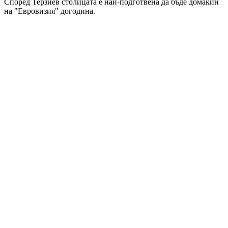
Според Терзиев столицата е най-подготвена да бъде домакин
на "Евровизия" догодина.