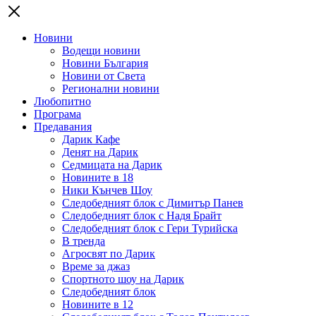
Новини
Водещи новини
Новини България
Новини от Света
Регионални новини
Любопитно
Програма
Предавания
Дарик Кафе
Денят на Дарик
Седмицата на Дарик
Новините в 18
Ники Кънчев Шоу
Следобедният блок с Димитър Панев
Следобедният блок с Надя Брайт
Следобедният блок с Гери Турийска
В тренда
Агросвят по Дарик
Време за джаз
Спортното шоу на Дарик
Следобедният блок
Новините в 12