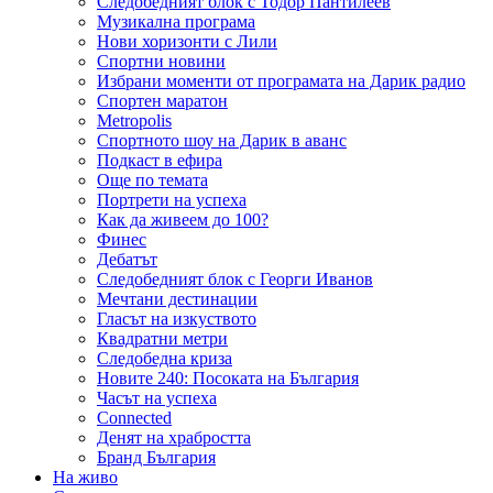
Следобедният блок с Тодор Пантилеев
Музикална програма
Нови хоризонти с Лили
Спортни новини
Избрани моменти от програмата на Дарик радио
Спортен маратон
Metropolis
Спортното шоу на Дарик в аванс
Подкаст в ефира
Още по темата
Портрети на успеха
Как да живеем до 100?
Финес
Дебатът
Следобедният блок с Георги Иванов
Мечтани дестинации
Гласът на изкуството
Квадратни метри
Следобедна криза
Новите 240: Посоката на България
Часът на успеха
Connected
Денят на храбростта
Бранд България
На живо