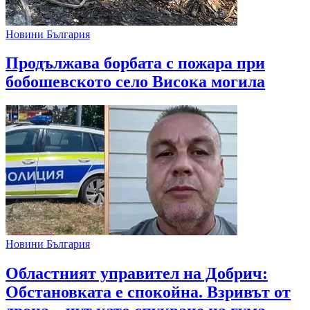
Новини България
Продължава борбата с пожара при
бобошевското село Висока могила
Новини България
Областният управител на Добрич:
Обстановката е спокойна. Взривът от