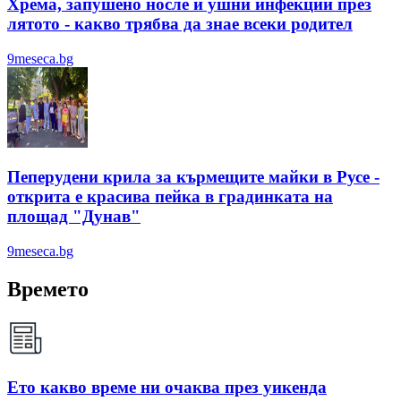
Хрема, запушено носле и ушни инфекции през
лятотo - какво трябва да знае всеки родител
9meseca.bg
Пеперудени крила за кърмещите майки в Русе -
открита е красива пейка в градинката на
площад "Дунав"
9meseca.bg
Времето
Ето какво време ни очаква през уикенда