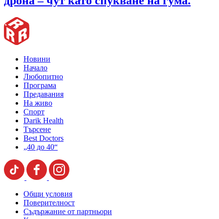
дрона – чут като спукване на гума.
Новини
Начало
Любопитно
Програма
Предавания
На живо
Спорт
Darik Health
Търсене
Best Doctors
„40 до 40“
Общи условия
Поверителност
Съдържание от партньори