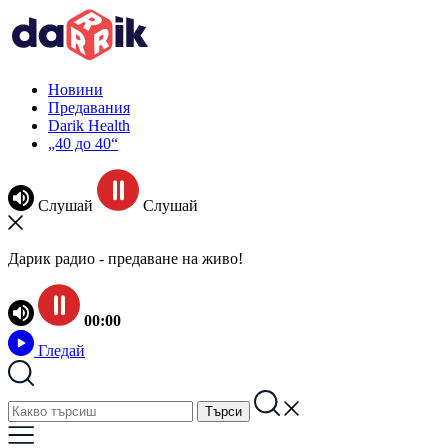
Новини
Предавания
Darik Health
„40 до 40“
Слушай
Слушай
Дарик радио - предаване на живо!
00:00
Гледай