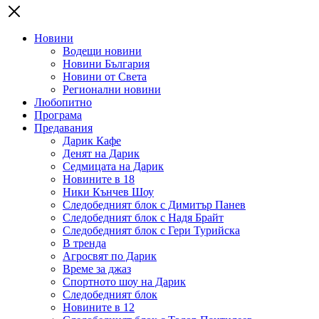
Новини
Водещи новини
Новини България
Новини от Света
Регионални новини
Любопитно
Програма
Предавания
Дарик Кафе
Денят на Дарик
Седмицата на Дарик
Новините в 18
Ники Кънчев Шоу
Следобедният блок с Димитър Панев
Следобедният блок с Надя Брайт
Следобедният блок с Гери Турийска
В тренда
Агросвят по Дарик
Време за джаз
Спортното шоу на Дарик
Следобедният блок
Новините в 12