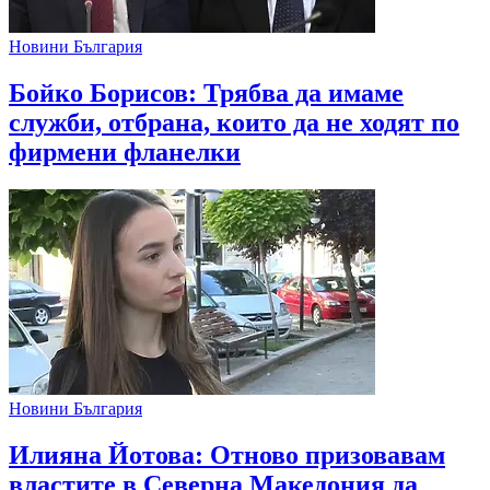
Новини България
Бойко Борисов: Трябва да имаме
служби, отбрана, които да не ходят по
фирмени фланелки
Новини България
Илияна Йотова: Отново призовавам
властите в Северна Македония да