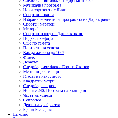
Следобедният блок с Тодор Пантилеев
Музикална програма
Нови хоризонти с Лили
Спортни новини
Избрани моменти от програмата на Дарик радио
Спортен маратон
Metropolis
Спортното шоу на Дарик в аванс
Подкаст в ефира
Още по темата
Портрети на успеха
Как да живеем до 100?
Финес
Дебатът
Следобедният блок с Георги Иванов
Мечтани дестинации
Гласът на изкуството
Квадратни метри
Следобедна криза
Новите 240: Посоката на България
Часът на успеха
Connected
Денят на храбростта
Бранд България
На живо