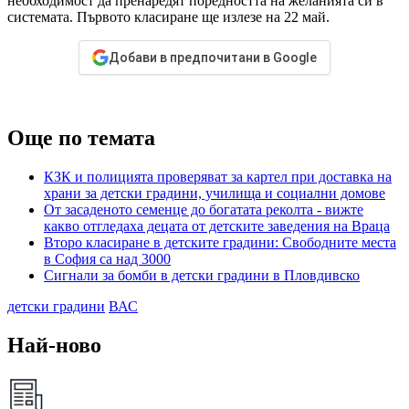
необходимост да пренаредят поредността на желанията си в
системата. Първото класиране ще излезе на 22 май.
Добави в предпочитани в Google
Още по темата
КЗК и полицията проверяват за картел при доставка на
храни за детски градини, училища и социални домове
От засаденото семенце до богатата реколта - вижте
какво отгледаха децата от детските заведения на Враца
Второ класиране в детските градини: Свободните места
в София са над 3000
Сигнали за бомби в детски градини в Пловдивско
детски градини
ВАС
Най-ново