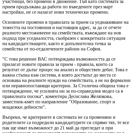
участници, без промени в движение. Тъй като системата за
прием продължава да работи по въведените през март
настройки, не се налагат нови технически промени.
Основните промени в правилата за прием са уеднаквяване на
тежестта на постоянния и настоящия адрес, за да се отчете
реалното местоживеене на семействата, въвеждане на нов
подход при уседналостта, съобразен с конкретната ситуация
на кандидатстващите, както и допълнителна точка за
семейства от по-отдалечените райони на София.
"С това решение ВАС потвърждава възможността да се
прилагат новите правила за прием - правила, които са
резултат от дълъг процес на анализ и обществен дебат. Това е
важна стъпка към система, в която достъпът до места се
основава на реалните нужди на семействата, а не на формални
или неравнопоставящи критерии. За Столична община това е
потвърждение, че усилията ни за по-справедлив модел са в
правилната посока“, коментира Десислава Желязкова,
заместник-кмет по направление "Образование, спорт и
младежки дейности".
Въпреки, че критериите в системата не са променяни и
родителите са подредили кандидатурите си спрямо тях, те все
пак ще имат възможност до 21 май да прегледат и при