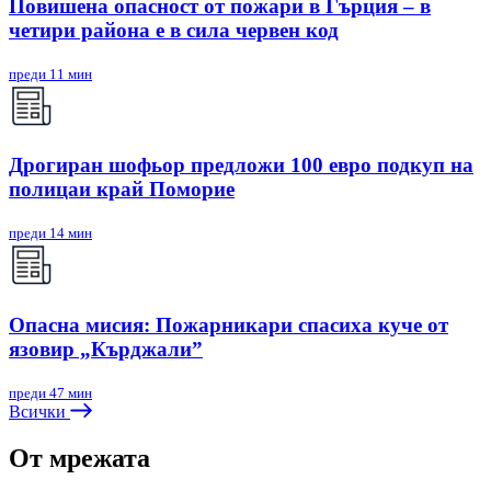
Повишена опасност от пожари в Гърция – в
четири района е в сила червен код
преди 11 мин
Дрогиран шофьор предложи 100 евро подкуп на
полицаи край Поморие
преди 14 мин
Опасна мисия: Пожарникари спасиха куче от
язовир „Кърджали”
преди 47 мин
Всички
От мрежата