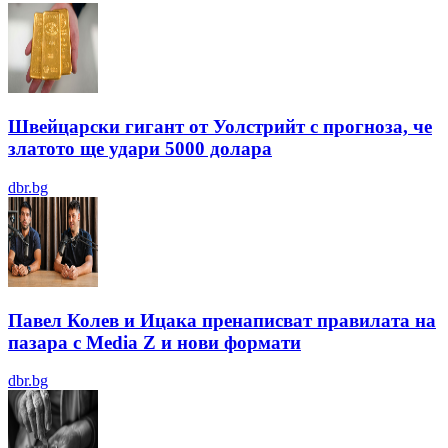
Швейцарски гигант от Уолстрийт с прогноза, че
златото ще удари 5000 долара
dbr.bg
Павел Колев и Ицака пренаписват правилата на
пазара с Media Z и нови формати
dbr.bg