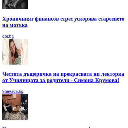
Хроничният финансов стрес ускорява стареенето
на мозъка
dbr.bg
Честита дъщеричка на прекрасната ни лекторка
от Училищата за родители - Симона Крумова!
9meseca.bg