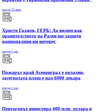
преди 53 мин
Христо Гаджев, ГЕРБ: Да видим как
правителството на Радев ще защити
националния ни интерес
преди 1 час
Пожарът край Асеновград е овладян,
засегнатата площ е над 6000 декара
преди 1 час
Пентагонът инвестира 400 млн. долара в