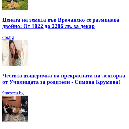
Цената на земята във Врачанско се разминава
двойно: От 1022 до 2286 лв. за декар
dbr.bg
Честита дъщеричка на прекрасната ни лекторка
от Училищата за родители - Симона Крумова!
9meseca.bg