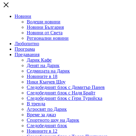
Новини
Водещи новини
Новини България
Новини от Света
Регионални новини
Любопитно
Програма
Предавания
Дарик Кафе
Денят на Дарик
Седмицата на Дарик
Новините в 18
Ники Кънчев Шоу
Следобедният блок с Димитър Панев
Следобедният блок с Надя Брайт
Следобедният блок с Гери Турийска
В тренда
Агросвят по Дарик
Време за джаз
Спортното шоу на Дарик
Следобедният блок
Новините в 12