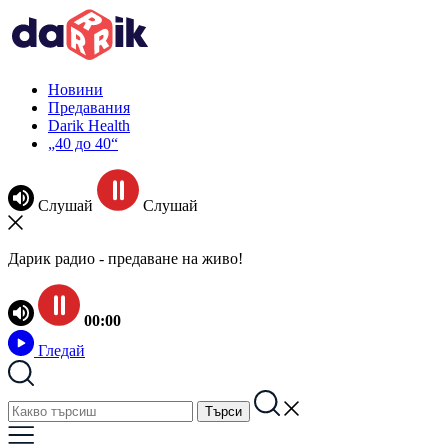
Новини
Предавания
Darik Health
„40 до 40“
Слушай
Слушай
Дарик радио - предаване на живо!
00:00
Гледай