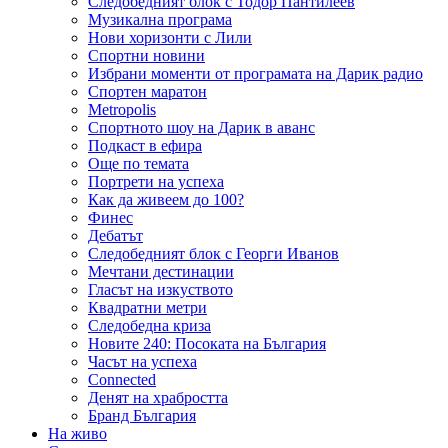
Следобедният блок с Тодор Пантилеев
Музикална програма
Нови хоризонти с Лили
Спортни новини
Избрани моменти от програмата на Дарик радио
Спортен маратон
Metropolis
Спортното шоу на Дарик в аванс
Подкаст в ефира
Още по темата
Портрети на успеха
Как да живеем до 100?
Финес
Дебатът
Следобедният блок с Георги Иванов
Мечтани дестинации
Гласът на изкуството
Квадратни метри
Следобедна криза
Новите 240: Посоката на България
Часът на успеха
Connected
Денят на храбростта
Бранд България
На живо