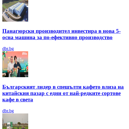
Панагюрски производител инвестира в нова 5-
осна машина за по-ефективно производство
dbr.bg
Българският лидер в спешълти кафето влиза на
китайския пазар с едни от най-редките сортове
кафе в света
dbr.bg