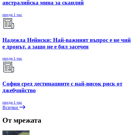
австралийска мина за скандий
преди 1 час
Надежда Нейнски: Най-важният въпрос е не чий
е дронът, а защо не е бил засечен
преди 1 час
София сред дестинациите с най-висок риск от
джебчийство
преди 1 час
Всички
От мрежата