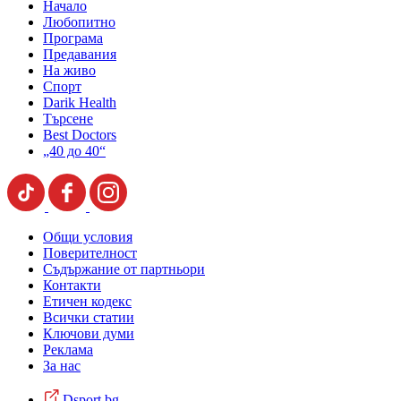
Начало
Любопитно
Програма
Предавания
На живо
Спорт
Darik Health
Търсене
Best Doctors
„40 до 40“
Общи условия
Поверителност
Съдържание от партньори
Контакти
Етичен кодекс
Всички статии
Ключови думи
Реклама
За нас
Dsport.bg