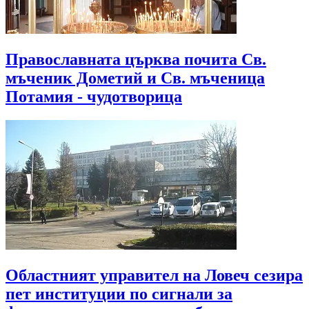
Православната църква почита Св.
мъченик Дометий и Св. мъченица
Потамия - чудотворица
Областният управител на Ловеч сезира
пет институции по сигнали за