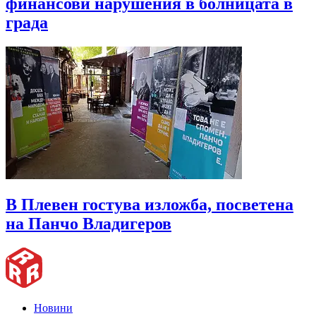
финансови нарушения в болницата в
града
В Плевен гостува изложба, посветена
на Панчо Владигеров
Новини