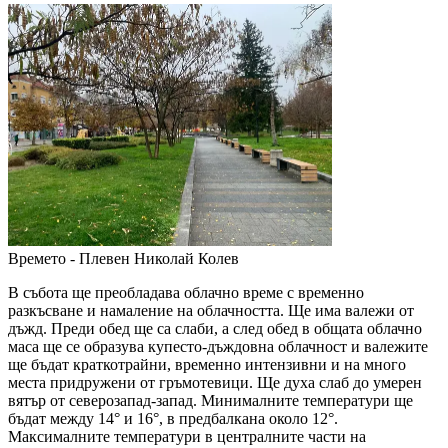
Времето - Плевен
Николай Колев
В събота ще преобладава облачно време с временно
разкъсване и намаление на облачността. Ще има валежи от
дъжд. Преди обед ще са слаби, а след обед в общата облачно
маса ще се образува купесто-дъждовна облачност и валежите
ще бъдат краткотрайни, временно интензивни и на много
места придружени от гръмотевици. Ще духа слаб до умерен
вятър от северозапад-запад. Минималните температури ще
бъдат между 14° и 16°, в предбалкана около 12°.
Максималните температури в централните части на