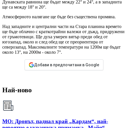
Дунавската равнина ще бъдат между 22° и 24°, а в западнита
ще са между 18° и 20°.
Атмосферното налягане ще бъде без съществена промяна.
Над западните и централни части на Стара планина времето
ще бъде облачно с краткотрайни валежи от дъжд, придружени
от гръмотевици. Ще духа умерен вятър преди обед от
югозапад, около и след обед ще се преориентира от
северозапад. Максималните температури на 1200м ще бъдат
около 13°, на 2000м - около 7°.
Добави в предпочитани в Google
Най-ново
МО: Дронът, паднал край „Кардам“, най-
вероятно е украинска примамка „Майя“