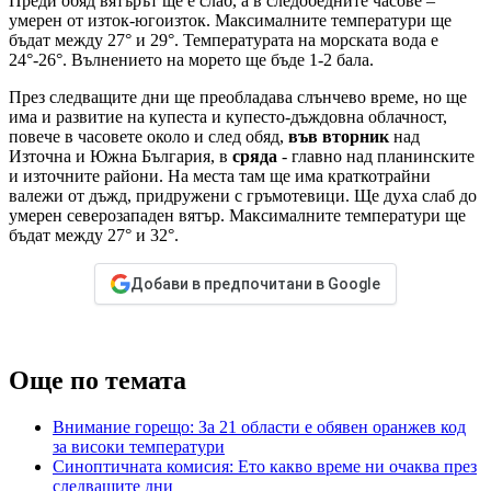
Преди обяд вятърът ще е слаб, а в следобедните часове –
умерен от изток-югоизток. Максималните температури ще
бъдат между 27° и 29°. Температурата на морската вода е
24°-26°. Вълнението на морето ще бъде 1-2 бала.
През следващите дни ще преобладава слънчево време, но ще
има и развитие на купеста и купесто-дъждовна облачност,
повече в часовете около и след обяд,
във вторник
над
Източна и Южна България, в
сряда
- главно над планинските
и източните райони. На места там ще има краткотрайни
валежи от дъжд, придружени с гръмотевици. Ще духа слаб до
умерен северозападен вятър. Максималните температури ще
бъдат между 27° и 32°.
Добави в предпочитани в Google
Още по темата
Внимание горещо: За 21 области е обявен оранжев код
за високи температури
Синоптичната комисия: Ето какво време ни очаква през
следващите дни