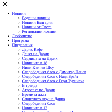
Новини
Водещи новини
Новини България
Новини от Света
Регионални новини
Любопитно
Програма
Предавания
Дарик Кафе
Денят на Дарик
Седмицата на Дарик
Новините в 18
Ники Кънчев Шоу
Следобедният блок с Димитър Панев
Следобедният блок с Надя Брайт
Следобедният блок с Гери Турийска
В тренда
Агросвят по Дарик
Време за джаз
Спортното шоу на Дарик
Следобедният блок
Новините в 12