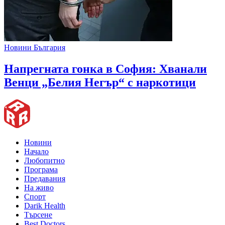
Новини България
Напрегната гонка в София: Хванали
Венци „Белия Негър“ с наркотици
Новини
Начало
Любопитно
Програма
Предавания
На живо
Спорт
Darik Health
Търсене
Best Doctors