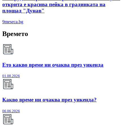
открита е красива пейка в градинката на
площад "Дунав"
9meseca.bg
Времето
Ето какво време ни очаква през уикенда
01.08.2026
Какво време ни очаква през уикенда?
06.06.2026