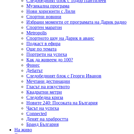
Следобедният блок с Тодор Пантилеев
Музикална програма
Нови хоризонти с Лили
Спортни новини
Избрани моменти от програмата на Дарик радио
Спортен маратон
Metropolis
Спортното шоу на Дарик в аванс
Подкаст в ефира
Още по темата
Портрети на успеха
Как да живеем до 100?
Финес
Дебатът
Следобедният блок с Георги Иванов
Мечтани дестинации
Гласът на изкуството
Квадратни метри
Следобедна криза
Новите 240: Посоката на България
Часът на успеха
Connected
Денят на храбростта
Бранд България
На живо