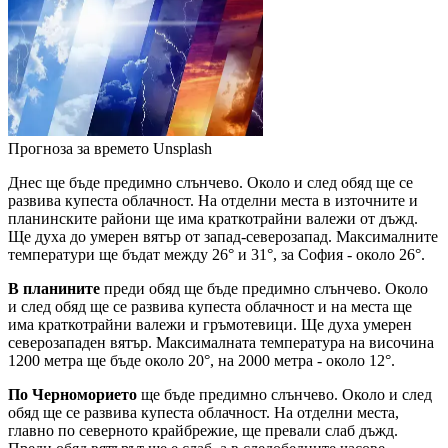
Прогноза за времето
Unsplash
Днес ще бъде предимно слънчево. Около и след обяд ще се
развива купеста облачност. На отделни места в източните и
планинските райони ще има краткотрайни валежи от дъжд.
Ще духа до умерен вятър от запад-северозапад. Максималните
температури ще бъдат между 26° и 31°, за София - около 26°.
В планините
преди обяд ще бъде предимно слънчево. Около
и след обяд ще се развива купеста облачност и на места ще
има краткотрайни валежи и гръмотевици. Ще духа умерен
северозападен вятър. Максималната температура на височина
1200 метра ще бъде около 20°, на 2000 метра - около 12°.
По Черноморието
ще бъде предимно слънчево. Около и след
обяд ще се развива купеста облачност. На отделни места,
главно по северното крайбрежие, ще превали слаб дъжд.