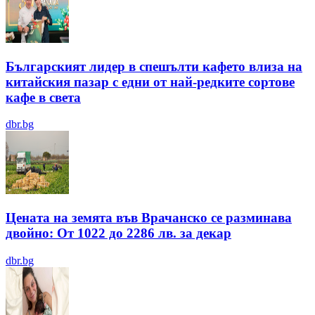
Българският лидер в спешълти кафето влиза на
китайския пазар с едни от най-редките сортове
кафе в света
dbr.bg
Цената на земята във Врачанско се разминава
двойно: От 1022 до 2286 лв. за декар
dbr.bg