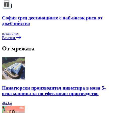
София сред дестинациите с най-висок риск от
джебчийство
преди 1 час
Всички
От мрежата
Панагюрски производител инвестира в нова 5-
осна машина за по-ефективно производство
dbr.bg