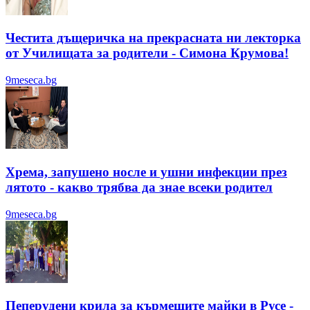
Честита дъщеричка на прекрасната ни лекторка
от Училищата за родители - Симона Крумова!
9meseca.bg
Хрема, запушено носле и ушни инфекции през
лятотo - какво трябва да знае всеки родител
9meseca.bg
Пеперудени крила за кърмещите майки в Русе -