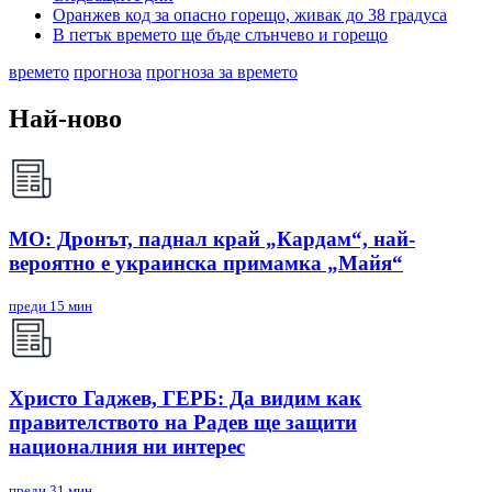
Оранжев код за опасно горещо, живак до 38 градуса
В петък времето ще бъде слънчево и горещо
времето
прогноза
прогноза за времето
Най-ново
МО: Дронът, паднал край „Кардам“, най-
вероятно е украинска примамка „Майя“
преди 15 мин
Христо Гаджев, ГЕРБ: Да видим как
правителството на Радев ще защити
националния ни интерес
преди 31 мин