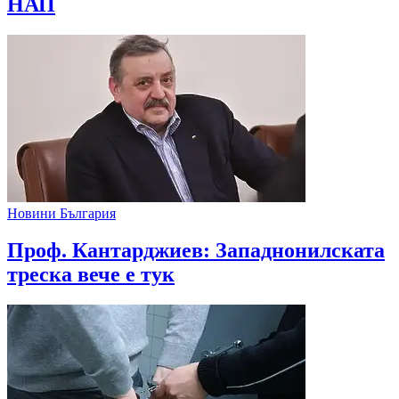
НАП
Новини България
Проф. Кантарджиев: Западнонилската
треска вече е тук