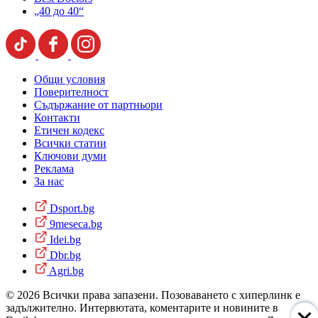
„40 до 40“
Общи условия
Поверителност
Съдържание от партньори
Контакти
Етичен кодекс
Всички статии
Ключови думи
Реклама
За нас
Dsport.bg
9meseca.bg
Idei.bg
Dbr.bg
Agri.bg
© 2026 Всички права запазени. Позоваването с хиперлинк е
задължително. Интервютата, коментарите и новините в