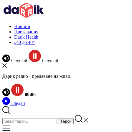
Новини
Предавания
Darik Health
„40 до 40“
Слушай
Слушай
Дарик радио - предаване на живо!
00:00
Гледай