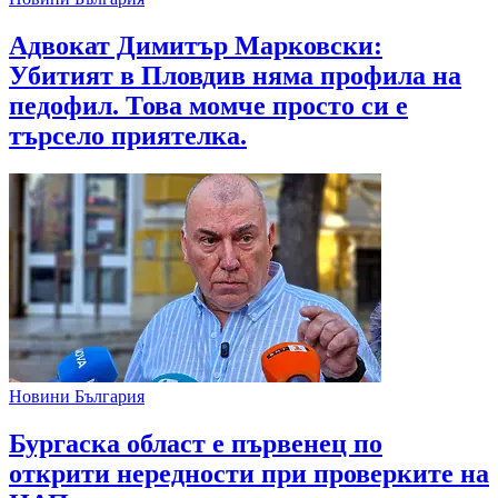
Адвокат Димитър Марковски:
Убитият в Пловдив няма профила на
педофил. Това момче просто си е
търсело приятелка.
Новини България
Бургаска област е първенец по
открити нередности при проверките на