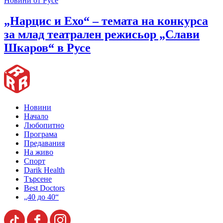
Новини от Русе
„Нарцис и Ехо“ – темата на конкурса
за млад театрален режисьор „Слави
Шкаров“ в Русе
Новини
Начало
Любопитно
Програма
Предавания
На живо
Спорт
Darik Health
Търсене
Best Doctors
„40 до 40“