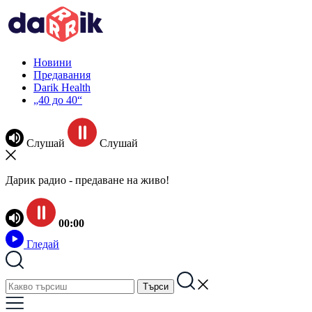
Новини
Предавания
Darik Health
„40 до 40“
Слушай
Слушай
Дарик радио - предаване на живо!
00:00
Гледай