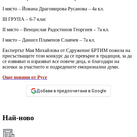
І място – Йована Драгомирова Русанова – 4а кл.
ІІІ ГРУПА – 6-7 клас
ІІ място – Венцислав Радостинов Георгиев – 7а кл.
І място – Даниел Пламенов Славчев – 7а кл.
Експертът Мая Михайлова от Сдружение БРТИМ пожела на
присъстващите този конкурс да се превърне в традиция, за да
се изявяват и изразяват все повече деца, и благодари на
всички за участието и подредените емоционални думи.
Още новини от Русе
Добави в предпочитани в Google
Най-ново