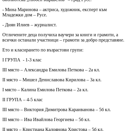
- Мина Маринова – актриса, художник, експерт към
Младежки дом – Русе.
- Диян Илиев – журналист.
Отличените деца получиха ваучери за книги и грамоти, а
всички останали участници – грамоти за добро представяне.
Ето и класирането по възрастови групи:
І ГРУПА - 1-3 клас
ІІІ място – Александра Емилова Петкова – 2а кл.
ІІ място – Мишел Дениславова Кирилова – 3а кл.
І място – Калина Емилова Петкова – 2а кл.
ІІ ГРУПА – 4-5 клас
ІІІ място – Виктория Димитрова Караиванова – 5б кл.
ІІІ място – Ива Ивайлова Георгиева – 5б кл.
ІІ място – Кристиана Калоянова Христова – 5б кл.