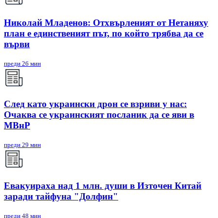
Николай Младенов: Отхвърленият от Нетаняху
план е единственият път, по който трябва да се
върви
преди 26 мин
След като украински дрон се взриви у нас:
Очаква се украинският посланик да се яви в
МВнР
преди 29 мин
Евакуираха над 1 млн. души в Източен Китай
заради тайфуна "Долфин"
преди 48 мин