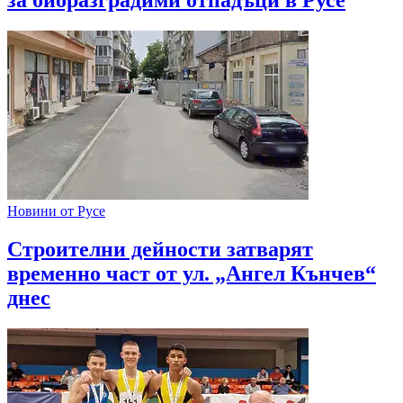
за биоразградими отпадъци в Русе
Новини от Русе
Строителни дейности затварят
временно част от ул. „Ангел Кънчев“
днес