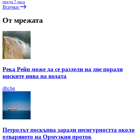
преди 7 часа
Всички
От мрежата
Река Рейн може да се раздели на две поради
ниските нива на водата
dbr.bg
Петролът поскъпва заради несигурността около
отварянето на Ормузкия проток