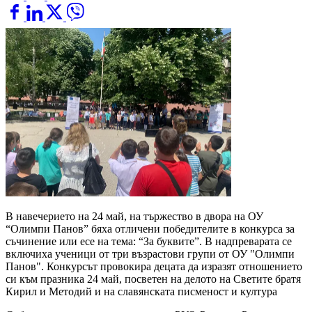
В навечерието на 24 май, на тържество в двора на ОУ
“Олимпи Панов” бяха отличени победителите в конкурса за
съчинение или есе на тема: “За буквите”. В надпреварата се
включиха ученици от три възрастови групи от ОУ "Олимпи
Панов". Конкурсът провокира децата да изразят отношението
си към празника 24 май, посветен на делото на Светите братя
Кирил и Методий и на славянската писменост и култура