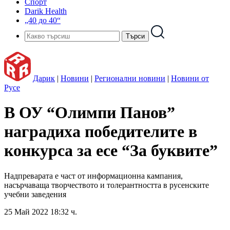
Спорт
Darik Health
„40 до 40“
Дарик
|
Новини
|
Регионални новини
|
Новини от
Русе
В ОУ “Олимпи Панов”
наградиха победителите в
конкурса за есе “За буквите”
Надпреварата е част от информационна кампания,
насърчаваща творчеството и толерантността в русенските
учебни заведения
25 Май 2022 18:32 ч.