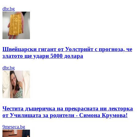
dbr.bg
Швейцарски гигант от Уолстрийт с прогноза, че
златото ще удари 5000 долара
dbr.bg
Честита дъщеричка на прекрасната ни лекторка
от Училищата за родители - Симона Крумова!
9meseca.bg