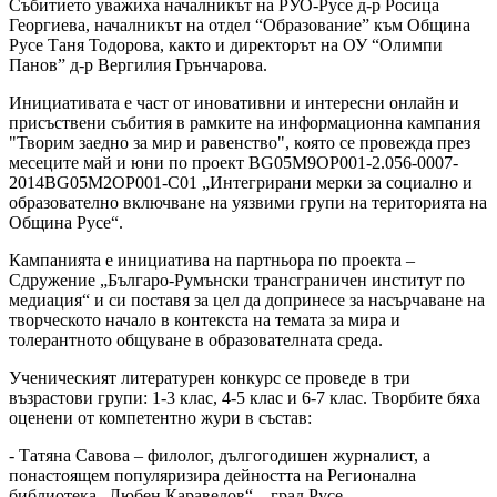
Събитието уважиха началникът на РУО-Русе д-р Росица
Георгиева, началникът на отдел “Образование” към Община
Русе Таня Тодорова, както и директорът на ОУ “Олимпи
Панов” д-р Вергилия Грънчарова.
Инициативата е част от иновативни и интересни онлайн и
присъствени събития в рамките на информационна кампания
"Творим заедно за мир и равенство", която се провежда през
месеците май и юни по проект BG05M9OP001-2.056-0007-
2014BG05M2OP001-C01 „Интегрирани мерки за социално и
образователно включване на уязвими групи на територията на
Община Русе“.
Кампанията е инициатива на партньора по проекта –
Сдружение „Българо-Румънски трансграничен институт по
медиация“ и си поставя за цел да допринесе за насърчаване на
творческото начало в контекста на темата за мира и
толерантното общуване в образователната среда.
Ученическият литературен конкурс се проведе в три
възрастови групи: 1-3 клас, 4-5 клас и 6-7 клас. Творбите бяха
оценени от компетентно жури в състав:
- Татяна Савова – филолог, дългогодишен журналист, а
понастоящем популяризира дейността на Регионална
библиотека „Любен Каравелов“ – град Русе.