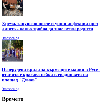
Хрема, запушено носле и ушни инфекции през
лятотo - какво трябва да знае всеки родител
9meseca.bg
Пеперудени крила за кърмещите майки в Русе -
открита е красива пейка в градинката на
площад "Дунав"
9meseca.bg
Времето