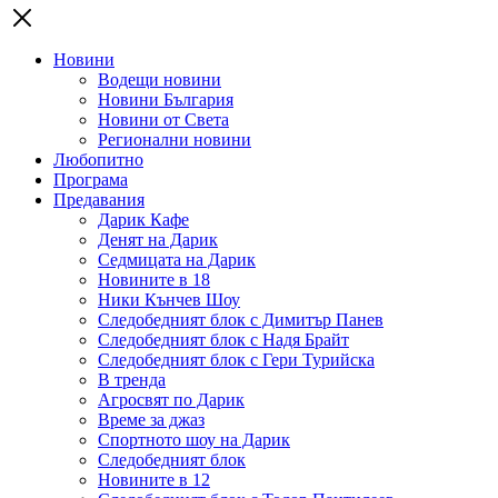
Новини
Водещи новини
Новини България
Новини от Света
Регионални новини
Любопитно
Програма
Предавания
Дарик Кафе
Денят на Дарик
Седмицата на Дарик
Новините в 18
Ники Кънчев Шоу
Следобедният блок с Димитър Панев
Следобедният блок с Надя Брайт
Следобедният блок с Гери Турийска
В тренда
Агросвят по Дарик
Време за джаз
Спортното шоу на Дарик
Следобедният блок
Новините в 12