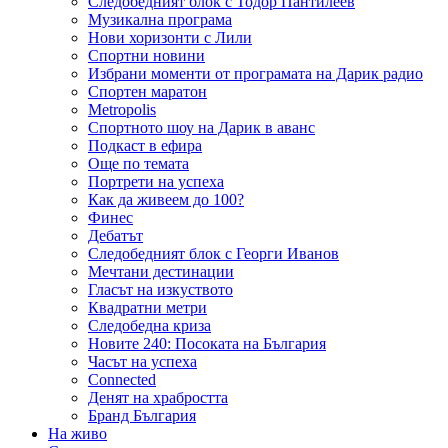
Следобедният блок с Тодор Пантилеев
Музикална програма
Нови хоризонти с Лили
Спортни новини
Избрани моменти от програмата на Дарик радио
Спортен маратон
Metropolis
Спортното шоу на Дарик в аванс
Подкаст в ефира
Още по темата
Портрети на успеха
Как да живеем до 100?
Финес
Дебатът
Следобедният блок с Георги Иванов
Мечтани дестинации
Гласът на изкуството
Квадратни метри
Следобедна криза
Новите 240: Посоката на България
Часът на успеха
Connected
Денят на храбростта
Бранд България
На живо