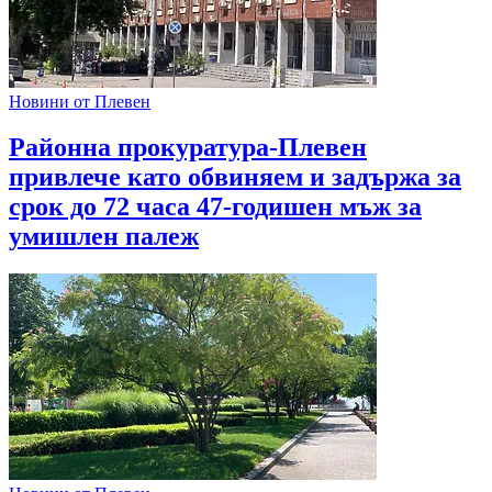
Новини от Плевен
Районна прокуратура-Плевен
привлече като обвиняем и задържа за
срок до 72 часа 47-годишен мъж за
умишлен палеж