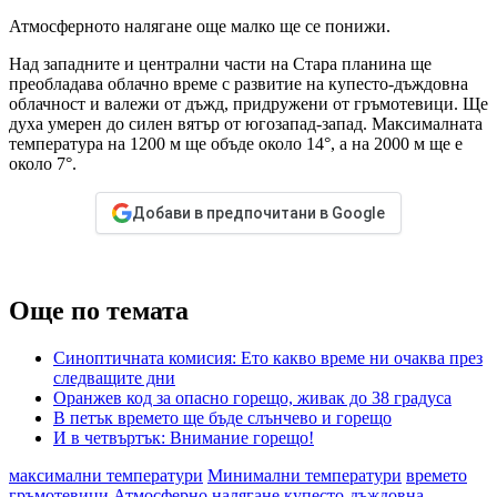
Атмосферното налягане още малко ще се понижи.
Над западните и централни части на Стара планина ще
преобладава облачно време с развитие на купесто-дъждовна
облачност и валежи от дъжд, придружени от гръмотевици. Ще
духа умерен до силен вятър от югозапад-запад. Максималната
температура на 1200 м ще объде около 14°, а на 2000 м ще е
около 7°.
Добави в предпочитани в Google
Още по темата
Синоптичната комисия: Ето какво време ни очаква през
следващите дни
Оранжев код за опасно горещо, живак до 38 градуса
В петък времето ще бъде слънчево и горещо
И в четвъртък: Внимание горещо!
максимални температури
Минимални температури
времето
гръмотевици
Атмосферно налягане
купесто-дъждовна