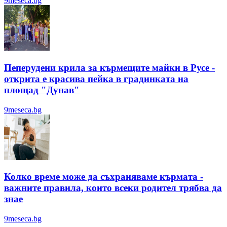
9meseca.bg
Пеперудени крила за кърмещите майки в Русе -
открита е красива пейка в градинката на
площад "Дунав"
9meseca.bg
Колко време може да съхраняваме кърмата -
важните правила, които всеки родител трябва да
знае
9meseca.bg