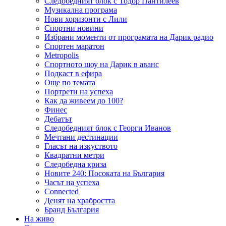
Следобедният блок с Тодор Пантилеев
Музикална програма
Нови хоризонти с Лили
Спортни новини
Избрани моменти от програмата на Дарик радио
Спортен маратон
Metropolis
Спортното шоу на Дарик в аванс
Подкаст в ефира
Още по темата
Портрети на успеха
Как да живеем до 100?
Финес
Дебатът
Следобедният блок с Георги Иванов
Мечтани дестинации
Гласът на изкуството
Квадратни метри
Следобедна криза
Новите 240: Посоката на България
Часът на успеха
Connected
Денят на храбростта
Бранд България
На живо