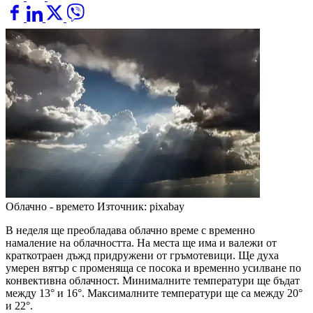
Облачно - времето
Източник: pixabay
В неделя ще преобладава облачно време с временно
намаление на облачността. На места ще има и валежи от
краткотраен дъжд придружени от гръмотевици. Ще духа
умерен вятър с променяща се посока и временно усилване по
конвективна облачност. Минималните температури ще бъдат
между 13° и 16°. Максималните температури ще са между 20°
и 22°.