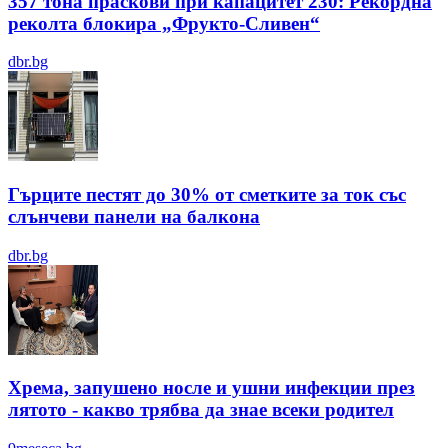
357 тона праскови при капацитет 230: Рекордна
реколта блокира „Фрукто-Сливен“
dbr.bg
Гърците пестят до 30% от сметките за ток със
слънчеви панели на балкона
dbr.bg
Хрема, запушено носле и ушни инфекции през
лятотo - какво трябва да знае всеки родител