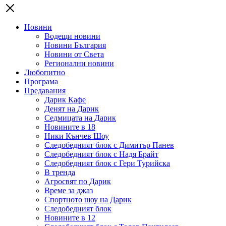
Новини
Водещи новини
Новини България
Новини от Света
Регионални новини
Любопитно
Програма
Предавания
Дарик Кафе
Денят на Дарик
Седмицата на Дарик
Новините в 18
Ники Кънчев Шоу
Следобедният блок с Димитър Панев
Следобедният блок с Надя Брайт
Следобедният блок с Гери Турийска
В тренда
Агросвят по Дарик
Време за джаз
Спортното шоу на Дарик
Следобедният блок
Новините в 12