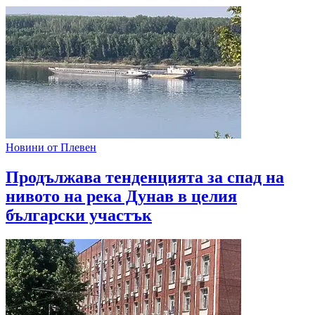
Новини от Плевен
Продължава тенденцията за спад на
нивото на река Дунав в целия
български участък