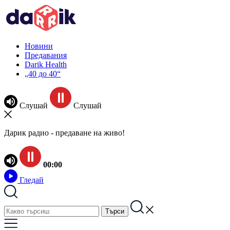
Новини
Предавания
Darik Health
„40 до 40“
Слушай
Слушай
Дарик радио - предаване на живо!
00:00
Гледай