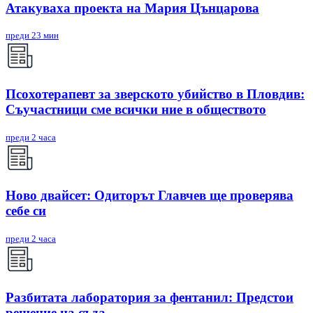
Атакуваха проекта на Мария Цънцарова
преди 23 мин
Псохотерапевт за зверското убийство в Пловдив:
Съучастници сме всички ние в обществото
преди 2 часа
Ново двайсет: Одиторът Главчев ще проверява
себе си
преди 2 часа
Разбитата лаборатория за фентанил: Предстои
решение на съда