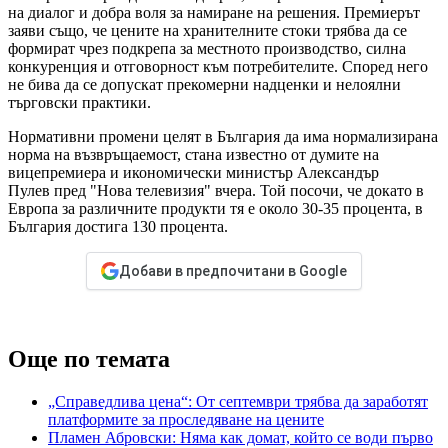
на диалог и добра воля за намиране на решения. Премиерът
заяви също, че цените на хранителните стоки трябва да се
формират чрез подкрепа за местното производство, силна
конкуренция и отговорност към потребителите. Според него
не бива да се допускат прекомерни надценки и нелоялни
търговски практики.
Нормативни промени целят в България да има нормализирана
норма на възвръщаемост, стана известно от думите на
вицепремиера и икономически министър Александър
Пулев пред "Нова телевизия" вчера. Той посочи, че докато в
Европа за различните продукти тя е около 30-35 процента, в
България достига 130 процента.
Добави в предпочитани в Google
Още по темата
„Справедлива цена“: От септември трябва да заработят
платформите за проследяване на цените
Пламен Абровски: Няма как домат, който се води първо