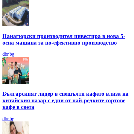
Панагюрски производител инвестира в нова 5-
осна машина за по-ефективно производство
dbr.bg
Българският лидер в спешълти кафето влиза на
китайския пазар с едни от най-редките сортове
кафе в света
dbr.bg