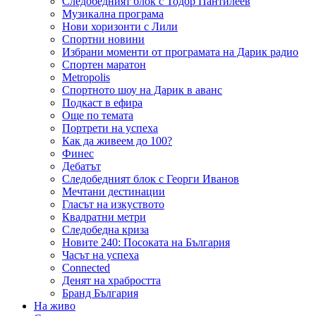
Следобедният блок с Тодор Пантилеев
Музикална програма
Нови хоризонти с Лили
Спортни новини
Избрани моменти от програмата на Дарик радио
Спортен маратон
Metropolis
Спортното шоу на Дарик в аванс
Подкаст в ефира
Още по темата
Портрети на успеха
Как да живеем до 100?
Финес
Дебатът
Следобедният блок с Георги Иванов
Мечтани дестинации
Гласът на изкуството
Квадратни метри
Следобедна криза
Новите 240: Посоката на България
Часът на успеха
Connected
Денят на храбростта
Бранд България
На живо