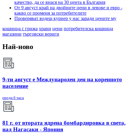
качество, да се внася на 30 цента в България
От 9 август край на двойните цени в левове и евро -
какво се променя за потребителите
Проверяват водещ куриер у нас заради цените му
кошница с грижа
храни
цени
потребителска кошница
магазини
търговски вериги
Най-ново
9-ти август е Международен ден на коренното
население
преди 6 часа
81 г. от втората ядрена бомбардировка в света,
над Нагасаки - Япония