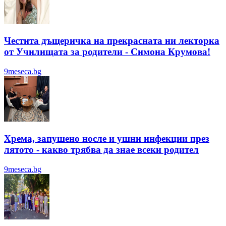
Честита дъщеричка на прекрасната ни лекторка
от Училищата за родители - Симона Крумова!
9meseca.bg
Хрема, запушено носле и ушни инфекции през
лятотo - какво трябва да знае всеки родител
9meseca.bg