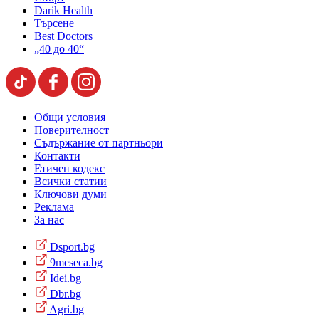
Darik Health
Търсене
Best Doctors
„40 до 40“
Общи условия
Поверителност
Съдържание от партньори
Контакти
Етичен кодекс
Всички статии
Ключови думи
Реклама
За нас
Dsport.bg
9meseca.bg
Idei.bg
Dbr.bg
Agri.bg