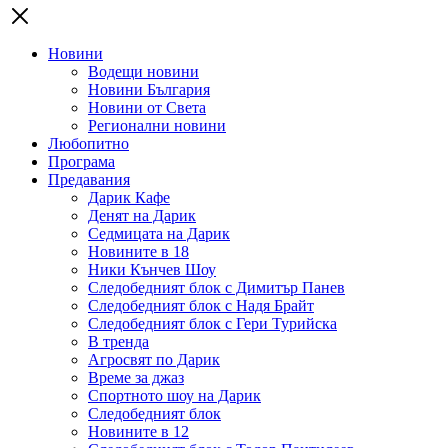
Новини
Водещи новини
Новини България
Новини от Света
Регионални новини
Любопитно
Програма
Предавания
Дарик Кафе
Денят на Дарик
Седмицата на Дарик
Новините в 18
Ники Кънчев Шоу
Следобедният блок с Димитър Панев
Следобедният блок с Надя Брайт
Следобедният блок с Гери Турийска
В тренда
Агросвят по Дарик
Време за джаз
Спортното шоу на Дарик
Следобедният блок
Новините в 12