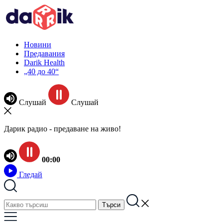
Новини
Предавания
Darik Health
„40 до 40“
Слушай
Слушай
Дарик радио - предаване на живо!
00:00
Гледай