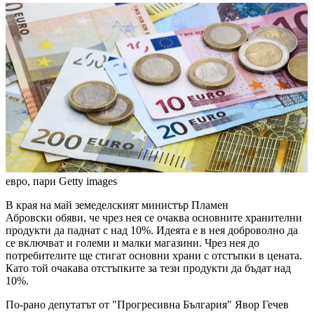
евро, пари
Getty images
В края на май земеделският министър Пламен
Абровски обяви, че чрез нея се очаква основните хранителни
продукти да паднат с над 10%. Идеята е в нея доброволно да
се включват и големи и малки магазини. Чрез нея до
потребителите ще стигат основни храни с отстъпки в цената.
Като той очакава отстъпките за тези продукти да бъдат над
10%.
По-рано депутатът от "Прогресивна България" Явор Гечев