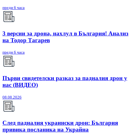
преди 6 часа
3 версии за дрона, нахлул в България! Анализ
на Тодор Тагарев
преди 6 часа
Първи свидетелски разказ за падналия дрон у
нас (ВИДЕО)
08.08.2026
След падналия украински дрон: България
привика посланика на Украйна