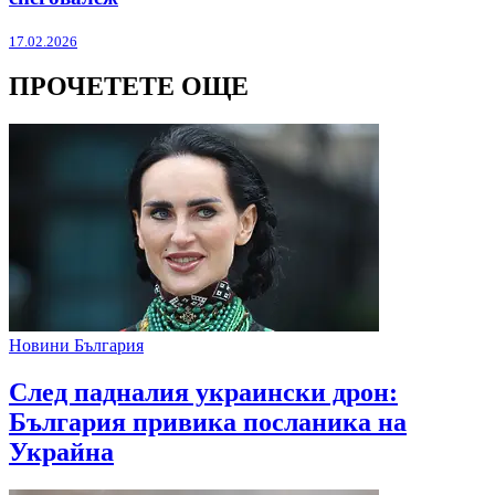
17.02.2026
ПРОЧЕТЕТЕ ОЩЕ
Новини България
След падналия украински дрон:
България привика посланика на
Украйна