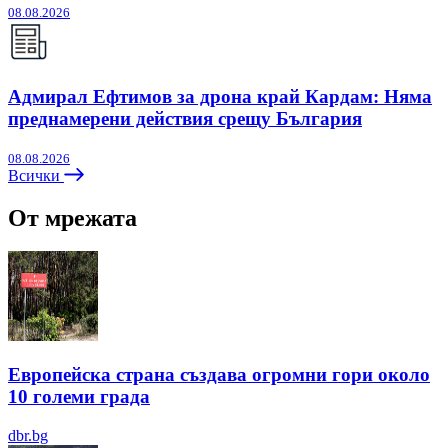
08.08.2026
Адмирал Ефтимов за дрона край Кардам: Няма
преднамерени действия срещу България
08.08.2026
Всички
От мрежата
Европейска страна създава огромни гори около
10 големи града
dbr.bg