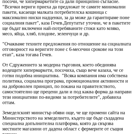
посочи, че хипермаркетите са дали принципно съгласие.
"Всички вериги приеха да предложат те самите минимални
пакети, касаещи малката потребителска кошница с
максимално ниски надценки, за да може да гарантираме поне
социалния пакет", каза Гечев.Депутатът уточни, че в пакетите
ще бъдат включени най-потребяваните стоки като мляко,
месо, яйца, хляб, плодове, зеленчуци и др.
"Очакваме техните предложения по отношение на социалната
отговорност на веригите поне с 6-месечни срокове на този
етап", каза тогава Гечев.
От Сдружението за модерна търговия, което обединява
водещите хипермаркети, посочиха, също вече казаха, че се
готви подобна инициатива. "Всяка компания има собствена
политика, социална програма, промоционални активности и
на доброволен принцип, по покана на правителството,
самостоятелно ще прецени дали и под каква форма да направи
тези инициативи по-видими за потребителите", добавиха
оттам.
Земеделският министър обяви още, че ще промени сайта на
Министерството на земеделието, където ще бъде създадена
специална допълнителна платформа, която да свързва
местните магазини от дадена област с фермерите от същия