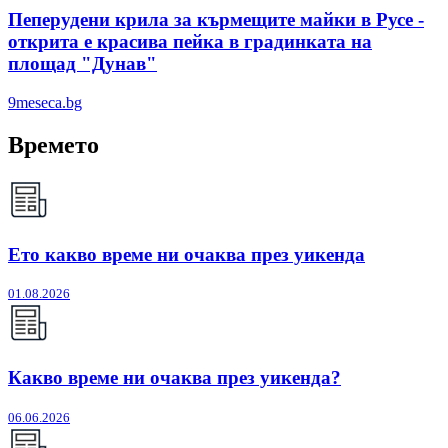
Пеперудени крила за кърмещите майки в Русе -
открита е красива пейка в градинката на
площад "Дунав"
9meseca.bg
Времето
Ето какво време ни очаква през уикенда
01.08.2026
Какво време ни очаква през уикенда?
06.06.2026