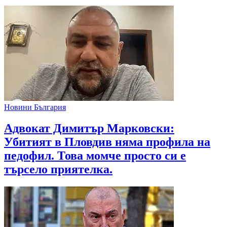
Новини България
Адвокат Димитър Марковски:
Убитият в Пловдив няма профила на
педофил. Това момче просто си е
търсело приятелка.