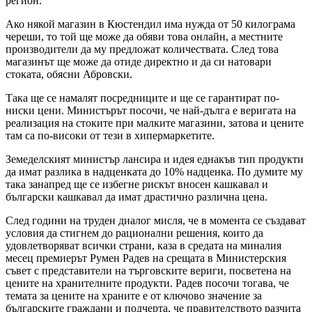
регион.
Ако някой магазин в Кюстендил има нужда от 50 килограма
череши, то той ще може да обяви това онлайн, а местните
производители да му предложат количествата. След това
магазинът ще може да отиде директно и да си натовари
стоката, обясни Абровски.
Така ще се намалят посредниците и ще се гарантират по-
ниски цени. Министърът посочи, че най-дълга е веригата на
реализация на стоките при малките магазини, затова и цените
там са по-високи от тези в хипермаркетите.
Земеделският министър лансира и идея еднакъв тип продукти
да имат разлика в надценката до 10% надценка. По думите му
така занапред ще се избегне рискът вносен кашкавал и
български кашкавал да имат драстично различна цена.
След години на труден диалог мисля, че в момента се създават
условия да стигнем до рационални решения, които да
удовлетворяват всички страни, каза в средата на миналия
месец премиерът Румен Радев на срещата в Министерския
съвет с представители на търговските вериги, посветена на
цените на хранителните продукти. Радев посочи тогава, че
темата за цените на храните е от ключово значение за
българските граждани и подчерта, че правителството разчита