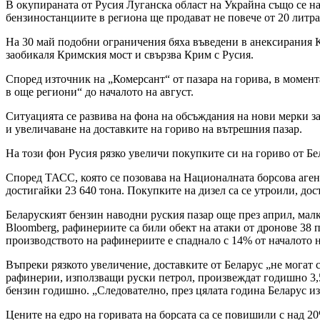
В окупираната от Русия Луганска област на Украйна също се н
бензиностанциите в региона ще продават не повече от 20 литра
На 30 май подобни ограничения бяха въведени в анексирания К
заобикаля Кримския мост и свързва Крим с Русия.
Според източник на „Комерсант“ от пазара на горива, в момент
в още региони“ до началото на август.
Ситуацията се развива на фона на обсъждания на нови мерки з
и увеличаване на доставките на гориво на вътрешния пазар.
На този фон Русия рязко увеличи покупките си на гориво от Бе
Според ТАСС, която се позовава на Националната борсова агенц
достигайки 23 640 тона. Покупките на дизел са се утроили, дос
Беларуският бензин наводни руския пазар още през април, мал
Bloomberg, рафинериите са били обект на атаки от дронове 38 п
производството на рафинериите е спаднало с 14% от началото н
Въпреки рязкото увеличение, доставките от Беларус „не могат 
рафинерии, използващи руски петрол, произвеждат годишно 3,5 
бензин годишно. „Следователно, през цялата година Беларус из
Цените на едро на горивата на борсата са се повишили с над 2