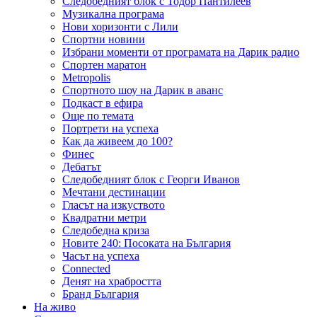
Следобедният блок с Тодор Пантилеев
Музикална програма
Нови хоризонти с Лили
Спортни новини
Избрани моменти от програмата на Дарик радио
Спортен маратон
Metropolis
Спортното шоу на Дарик в аванс
Подкаст в ефира
Още по темата
Портрети на успеха
Как да живеем до 100?
Финес
Дебатът
Следобедният блок с Георги Иванов
Мечтани дестинации
Гласът на изкуството
Квадратни метри
Следобедна криза
Новите 240: Посоката на България
Часът на успеха
Connected
Денят на храбростта
Бранд България
На живо