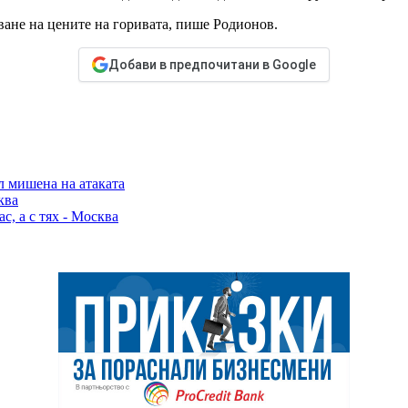
ване на цените на горивата, пише Родионов.
Добави в предпочитани в Google
л мишена на атаката
ква
с, а с тях - Москва