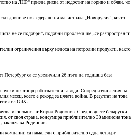
ство на ЛНР“ призна риска от недостиг на гориво и обяви, че
нски дронове по федералната магистрала „Новорусия“, която
ацията не се подобри“, подобни проблеми ще „се разпространят
нителни ограничения върху износа на петролни продукти, както
т Петербург са се увеличили 26 пъти на годишна база,
щу руски нефтопреработвателни заводи. Според изчисления на
ия месец, което е рекорд за цялата война. В резултат на това
ения на OilX.
белязва икономистът Кирил Родионов. Средно двете беларуски
сия, от своя страна, консумира приблизително 38 милиона тона
“, заключава Родионов.
лни компании са намалели с приблизително една четвърт.