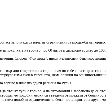
бласт започнаха да налагат ограничения за продажба на гориво.
а покупката на гориво - до 60 литра и дизелово гориво до 100 
ничения. Според “Фонтанка”, някои независими бензиностанции 
а свързани с недостиг на гориво сам по себе си, а с прекъсвани
етербург няма скок в търсенето, няма опашки на бензиностанции
а гориво в няколко други региона на Русия.
 да пълнят туби с гориво, а на автомобили е забранено да се пъ
ъобщи, че подобни мерки са въведени от мрежата от бензиностан
, че няма подобни ограничения на бензиностанциите на други к