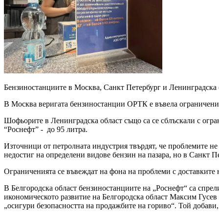
Бензиностанциите в Москва, Санкт Петербург и Ленинградска о
В Москва веригата бензиностанции ОРТК е въвела ограничение з
Шофьорите в Ленинградска област също са се сблъскали с огра
“Роснефт” - до 95 литра.
Източници от петролната индустрия твърдят, че проблемите не с
недостиг на определени видове бензин на пазара, но в Санкт П
Ограниченията се въвеждат на фона на проблеми с доставките н
В Белгородска област бензиностанциите на „Роснефт“ са спрели
икономическото развитие на Белгородска област Максим Гусев с
„осигури безопасността на продажбите на гориво“. Той добави