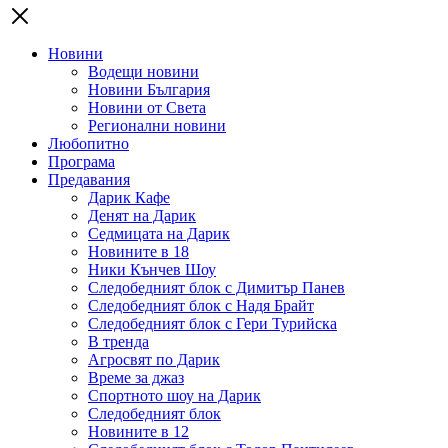
Новини
Водещи новини
Новини България
Новини от Света
Регионални новини
Любопитно
Програма
Предавания
Дарик Кафе
Денят на Дарик
Седмицата на Дарик
Новините в 18
Ники Кънчев Шоу
Следобедният блок с Димитър Панев
Следобедният блок с Надя Брайт
Следобедният блок с Гери Турийска
В тренда
Агросвят по Дарик
Време за джаз
Спортното шоу на Дарик
Следобедният блок
Новините в 12