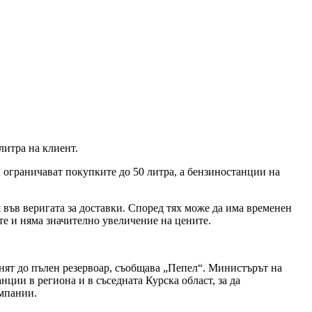
литра на клиент.
ограничават покупките до 50 литра, а бензиностанции на
я във веригата за доставки. Според тях може да има временен
те и няма значително увеличение на цените.
лнят до пълен резервоар, съобщава „Пепел“. Министърът на
ции в региона и в съседната Курска област, за да
омпании.