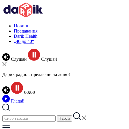
Новини
Предавания
Darik Health
„40 до 40“
Слушай
Слушай
Дарик радио - предаване на живо!
00:00
Гледай