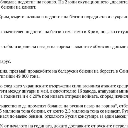
аблюдава недостиг на гориво. На 2 юни окупационното „правител
 бензин на клиент.
рим, където възникна недостиг на бензин поради атаки с украи
а значителен недостиг на бензин има само в Крим, но „ако ситу
а стабилизиране на пазара на горива – властите обмислят допъл
ларус.
ия, през май продажбите на беларуски бензин на борсата в Санк
тигайки 49 860 тона.
ко след като украинските въоръжени сили засилиха атаките сре
ъти между януари и май, включително 16 завода, атакувани минал
а годината и е с 20% под нивата отпреди войната, според изчисл
съществено да променят баланса на руския пазар на горива“, от
милиона тона бензин, от които 2,3 милиона тона се изнасят. Ру
нася по-малко бензин, отколкото Русия консумира за един месец
0% от началото на годината, докато доставките от руските петро