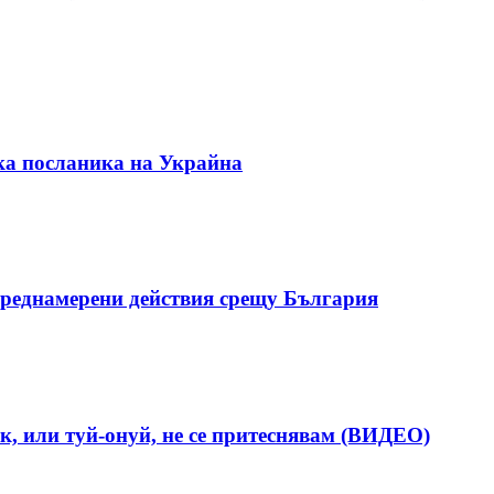
ка посланика на Украйна
реднамерени действия срещу България
к, или туй-онуй, не се притеснявам (ВИДЕО)