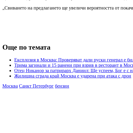
„Свиването на предлагането ще увеличи вероятността от покач
Още по темата
Експлозия в Москва: Проверяват дали руски генерал е би
Трима загинали и 15 ранени при взрив в ресторант в Мос
Отец Никанор за патрирарх Даниил: Ще успеем, Бог е с на
Жилищна сграда край Москва е ударена при атака с дрон
Москва
Санкт Петербург
бензин