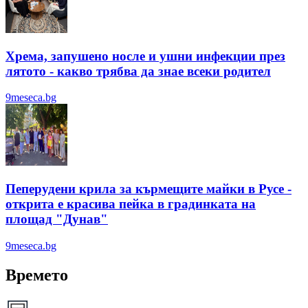
Хрема, запушено носле и ушни инфекции през
лятотo - какво трябва да знае всеки родител
9meseca.bg
Пеперудени крила за кърмещите майки в Русе -
открита е красива пейка в градинката на
площад "Дунав"
9meseca.bg
Времето