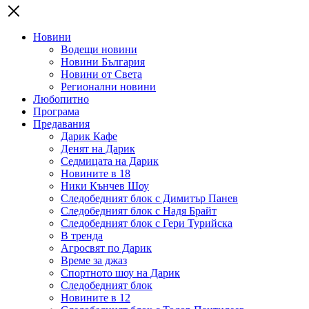
Новини
Водещи новини
Новини България
Новини от Света
Регионални новини
Любопитно
Програма
Предавания
Дарик Кафе
Денят на Дарик
Седмицата на Дарик
Новините в 18
Ники Кънчев Шоу
Следобедният блок с Димитър Панев
Следобедният блок с Надя Брайт
Следобедният блок с Гери Турийска
В тренда
Агросвят по Дарик
Време за джаз
Спортното шоу на Дарик
Следобедният блок
Новините в 12