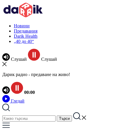
Новини
Предавания
Darik Health
„40 до 40“
Слушай
Слушай
Дарик радио - предаване на живо!
00:00
Гледай