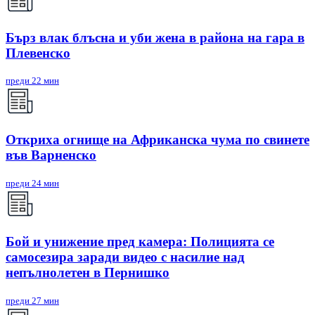
Бърз влак блъсна и уби жена в района на гара в
Плевенско
преди 22 мин
Откриха огнище на Африканска чума по свинете
във Варненско
преди 24 мин
Бой и унижение пред камера: Полицията се
самосезира заради видео с насилие над
непълнолетен в Пернишко
преди 27 мин