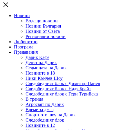
Новини
Водещи новини
Новини България
Новини от Света
Регионални новини
Любопитно
Програма
Предавания
Дарик Кафе
Денят на Дарик
Седмицата на Дарик
Новините в 18
Ники Кънчев Шоу
Следобедният блок с Димитър Панев
Следобедният блок с Надя Брайт
Следобедният блок с Гери Турийска
В тренда
Агросвят по Дарик
Време за джаз
Спортното шоу на Дарик
Следобедният блок
Новините в 12