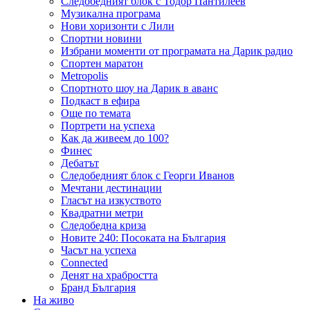
Следобедният блок с Тодор Пантилеев
Музикална програма
Нови хоризонти с Лили
Спортни новини
Избрани моменти от програмата на Дарик радио
Спортен маратон
Metropolis
Спортното шоу на Дарик в аванс
Подкаст в ефира
Още по темата
Портрети на успеха
Как да живеем до 100?
Финес
Дебатът
Следобедният блок с Георги Иванов
Мечтани дестинации
Гласът на изкуството
Квадратни метри
Следобедна криза
Новите 240: Посоката на България
Часът на успеха
Connected
Денят на храбростта
Бранд България
На живо