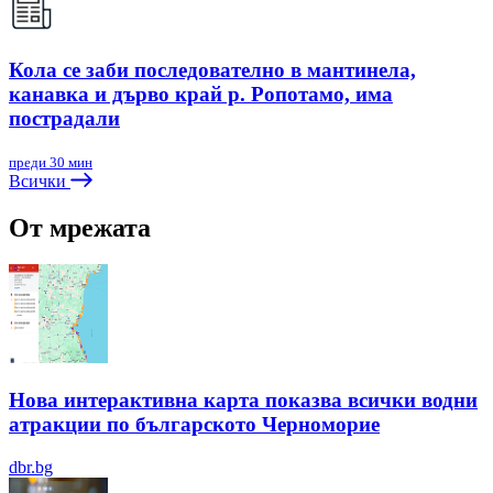
Кола се заби последователно в мантинела,
канавка и дърво край р. Ропотамо, има
пострадали
преди 30 мин
Всички
От мрежата
Нова интерактивна карта показва всички водни
атракции по българското Черноморие
dbr.bg