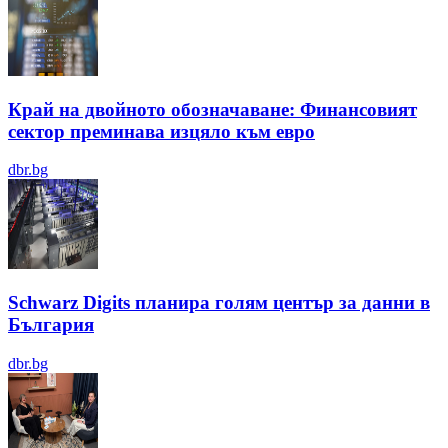
Край на двойното обозначаване: Финансовият
сектор преминава изцяло към евро
dbr.bg
Schwarz Digits планира голям център за данни в
България
dbr.bg