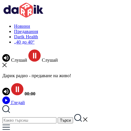
Новини
Предавания
Darik Health
„40 до 40“
Слушай
Слушай
Дарик радио - предаване на живо!
00:00
Гледай