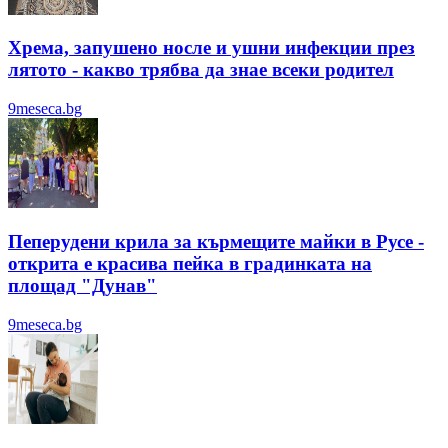
Хрема, запушено носле и ушни инфекции през
лятотo - какво трябва да знае всеки родител
9meseca.bg
Пеперудени крила за кърмещите майки в Русе -
открита е красива пейка в градинката на
площад "Дунав"
9meseca.bg