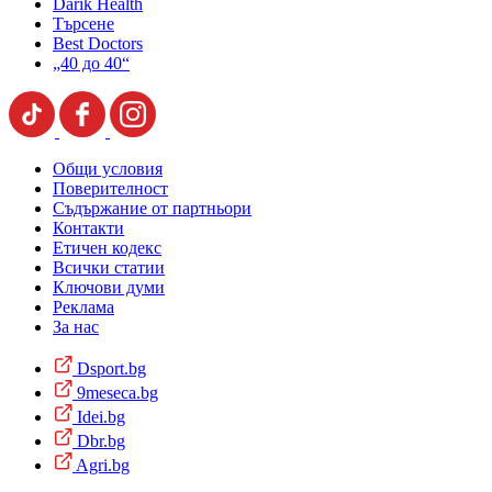
Darik Health
Търсене
Best Doctors
„40 до 40“
Общи условия
Поверителност
Съдържание от партньори
Контакти
Етичен кодекс
Всички статии
Ключови думи
Реклама
За нас
Dsport.bg
9meseca.bg
Idei.bg
Dbr.bg
Agri.bg