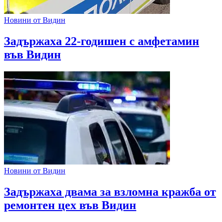
Новини от Видин
Задържаха 22-годишен с амфетамин
във Видин
Новини от Видин
Задържаха двама за взломна кражба от
ремонтен цех във Видин