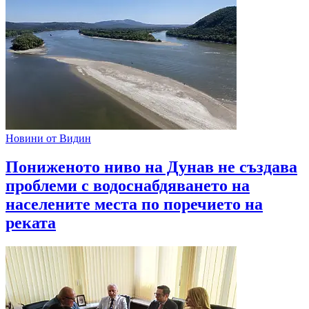
Новини от Видин
Пониженото ниво на Дунав не създава
проблеми с водоснабдяването на
населените места по поречието на
реката