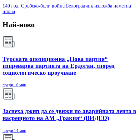
140 год. Сръбско-бълг. война
Белоградчик
изложба
паметна
плоча
Най-ново
Турската опозиционна „Нова партия“
изпреварва партията на Ердоган, според
социологическо проучване
преди 10 мин
Заснеха джип да се движи по аварийната лента в
насрещното на АМ „Тракия“ (ВИДЕО)
преди 14 мин