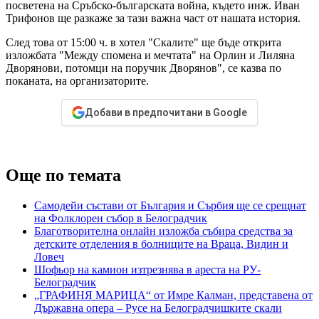
посветена на Сръбско-българската война, където инж. Иван
Трифонов ще разкаже за тази важна част от нашата история.
След това от 15:00 ч. в хотел "Скалите" ще бъде открита
изложбата "Между спомена и мечтата" на Орлин и Лиляна
Дворянови, потомци на поручик Дворянов", се казва по
поканата, на организаторите.
Добави в предпочитани в Google
Още по темата
Самодейи състави от България и Сърбия ще се срещнат
на Фолклорен събор в Белоградчик
Благотворителна онлайн изложба събира средства за
детските отделения в болниците на Враца, Видин и
Ловеч
Шофьор на камион изтрезнява в ареста на РУ-
Белоградчик
„ГРАФИНЯ МАРИЦА“ от Имре Калман, представена от
Държавна опера – Русе на Белоградчишките скали