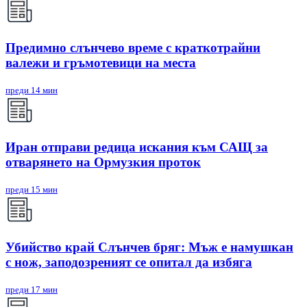
Предимно слънчево време с краткотрайни
валежи и гръмотевици на места
преди 14 мин
Иран отправи редица искания към САЩ за
отварянето на Ормузкия проток
преди 15 мин
Убийство край Слънчев бряг: Мъж е намушкан
с нож, заподозреният се опитал да избяга
преди 17 мин