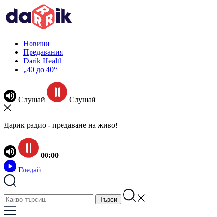
Новини
Предавания
Darik Health
„40 до 40“
Слушай
Слушай
Дарик радио - предаване на живо!
00:00
Гледай