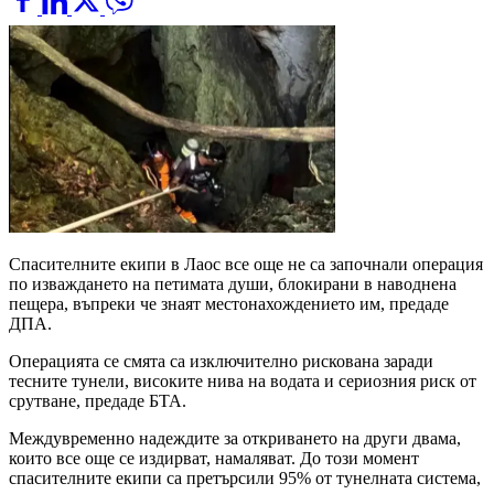
Спасителните екипи в Лаос все още не са започнали операция
по изваждането на петимата души, блокирани в наводнена
пещера, въпреки че знаят местонахождението им, предаде
ДПА.
Операцията се смята са изключително рискована заради
тесните тунели, високите нива на водата и сериозния риск от
срутване, предаде БТА.
Междувременно надеждите за откриването на други двама,
които все още се издирват, намаляват. До този момент
спасителните екипи са претърсили 95% от тунелната система,