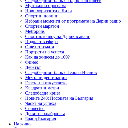
Следобедният блок с Тодор Пантилеев
Музикална програма
Нови хоризонти с Лили
Спортни новини
Избрани моменти от програмата на Дарик радио
Спортен маратон
Metropolis
Спортното шоу на Дарик в аванс
Подкаст в ефира
Още по темата
Портрети на успеха
Как да живеем до 100?
Финес
Дебатът
Следобедният блок с Георги Иванов
Мечтани дестинации
Гласът на изкуството
Квадратни метри
Следобедна криза
Новите 240: Посоката на България
Часът на успеха
Connected
Денят на храбростта
Бранд България
На живо