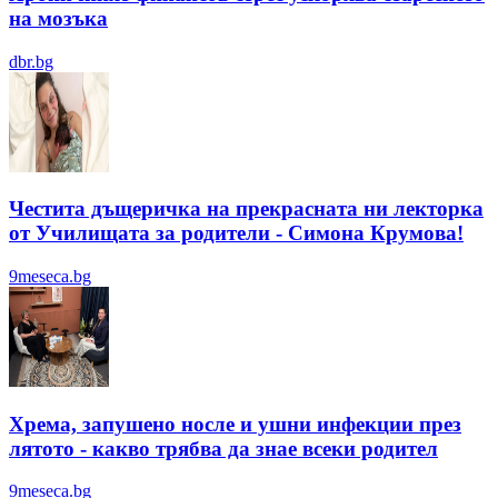
на мозъка
dbr.bg
Честита дъщеричка на прекрасната ни лекторка
от Училищата за родители - Симона Крумова!
9meseca.bg
Хрема, запушено носле и ушни инфекции през
лятотo - какво трябва да знае всеки родител
9meseca.bg