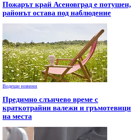
Пожарът край Асеновград е потушен,
районът остава под наблюдение
Водещи новини
Предимно слънчево време с
краткотрайни валежи и гръмотевици
на места