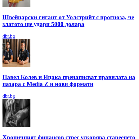
Швейцарски гигант от Уолстрийт с прогноза, че
златото ще удари 5000 долара
dbr.bg
Павел Колев и Ицака пренаписват правилата на
пазара с Media Z и нови формати
dbr.bg
Хроничният финансов стрес ускорява стареенето