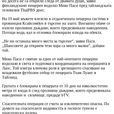
но досега не са открили следа от двамата души, заяви
финландският пещерен водолаз Мико Паси пред тайландската
телевизия ThaiPBS днес.
На 19 май мъжете влезели в отдалечената пещерна система в
провинция Ксайсомбун в търсене на злато. Внезапно обаче се
излели проливни дъждове, които предизвикали наводнения.
Потоци вода, кал и отломки блокирали изхода на обекта.
„Не ни останаха много места за търсене“, заяви Паси.
„Шансовете да открием тези хора са много малки“, добави
той.
Мико Паси е смятан за един от най-опитните пещерни
водолази в света и подпомага координацията на операцията в
Лаос. Той изигра ключова роля в зрелищното спасяване на
младежкия футболен отбор от пещерата Тхам Луанг в
Тайланд.
Групата е блокирана в пещерата от 10 дни на няколкостотин
метра от входа ѝ след проливни дъждове, които предизвикаха
наводнение и свлачище, предаде bTV.
Спасителната операция се счита за изключително опасна. По
думите на спасителите видимостта в тесните тунели е
практически нулева.