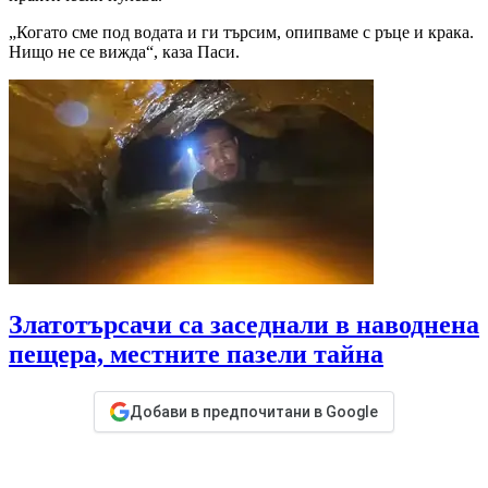
„Когато сме под водата и ги търсим, опипваме с ръце и крака.
Нищо не се вижда“, каза Паси.
Златотърсачи са заседнали в наводнена
пещера, местните пазели тайна
Добави в предпочитани в Google