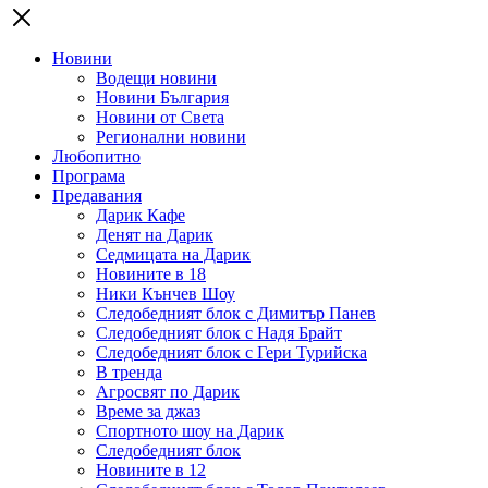
Новини
Водещи новини
Новини България
Новини от Света
Регионални новини
Любопитно
Програма
Предавания
Дарик Кафе
Денят на Дарик
Седмицата на Дарик
Новините в 18
Ники Кънчев Шоу
Следобедният блок с Димитър Панев
Следобедният блок с Надя Брайт
Следобедният блок с Гери Турийска
В тренда
Агросвят по Дарик
Време за джаз
Спортното шоу на Дарик
Следобедният блок
Новините в 12