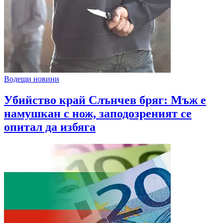
Водещи новини
Убийство край Слънчев бряг: Мъж е
намушкан с нож, заподозреният се
опитал да избяга