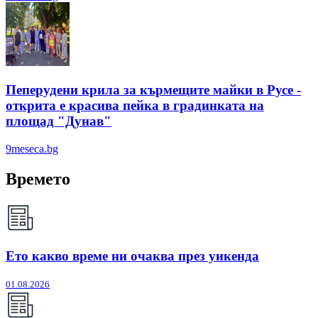
Пеперудени крила за кърмещите майки в Русе -
открита е красива пейка в градинката на
площад "Дунав"
9meseca.bg
Времето
Ето какво време ни очаква през уикенда
01.08.2026