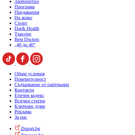
Любопитно
Програма
Предавания
На живо
Спорт
Darik Health
Търсене
Best Doctors
„40 до 40“
Общи условия
Поверителност
Съдържание от партньори
Контакти
Етичен кодекс
Всички статии
Ключови думи
Реклама
За нас
Dsport.bg