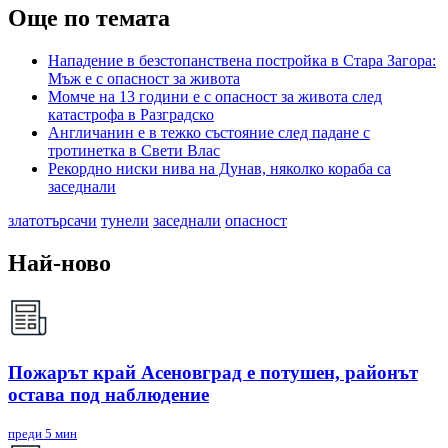
Още по темата
Нападение в безстопанствена постройка в Стара Загора:
Мъж е с опасност за живота
Момче на 13 години е с опасност за живота след
катастрофа в Разградско
Англичанин е в тежко състояние след падане с
тротинетка в Свети Влас
Рекордно ниски нива на Дунав, няколко кораба са
заседнали
златотърсачи
тунели
заседнали
опасност
Най-ново
Пожарът край Асеновград е потушен, районът
остава под наблюдение
преди 5 мин