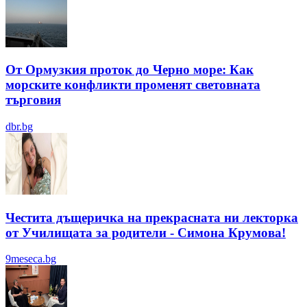
От Ормузкия проток до Черно море: Как
морските конфликти променят световната
търговия
dbr.bg
Честита дъщеричка на прекрасната ни лекторка
от Училищата за родители - Симона Крумова!
9meseca.bg