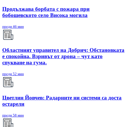
Продължава борбата с пожара при
бобошевското село Висока могила
преди 46 мин
Областният управител на Добрич: Обстановката
е спокойна. Взривът от дрона – чут като
спукване на гума.
преди 52 мин
Цветлин Йовчев: Радарните ни системи са доста
остарели
преди 58 мин