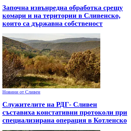
Започна извънредна обработка срещу
комари и на територии в Сливенско,
които са държавна собственост
Новини от Сливен
Служителите на РДГ- Сливен
съставиха констативни протоколи при
специализирана операция в Котленско