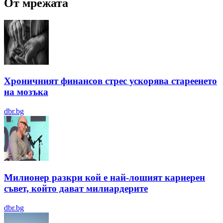
От мрежата
Хроничният финансов стрес ускорява стареенето
на мозъка
dbr.bg
Милионер разкри кой е най-лошият кариерен
съвет, който дават милиардерите
dbr.bg