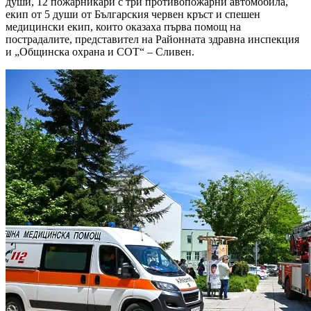
души, 12 пожарникари с три противопожарни автомобила,
екип от 5 души от Българския червен кръст и спешен
медицински екип, които оказаха първа помощ на
пострадалите, представител на Районната здравна инспекция
и „Общинска охрана и СОТ“ – Сливен.