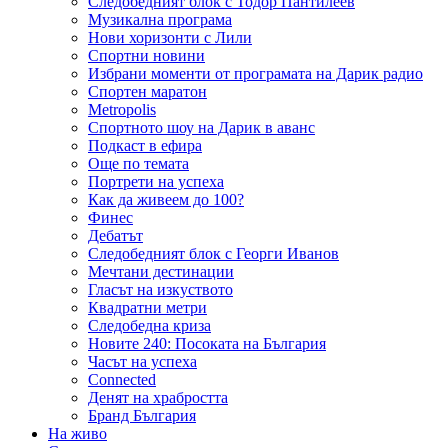
Следобедният блок с Тодор Пантилеев
Музикална програма
Нови хоризонти с Лили
Спортни новини
Избрани моменти от програмата на Дарик радио
Спортен маратон
Metropolis
Спортното шоу на Дарик в аванс
Подкаст в ефира
Още по темата
Портрети на успеха
Как да живеем до 100?
Финес
Дебатът
Следобедният блок с Георги Иванов
Мечтани дестинации
Гласът на изкуството
Квадратни метри
Следобедна криза
Новите 240: Посоката на България
Часът на успеха
Connected
Денят на храбростта
Бранд България
На живо