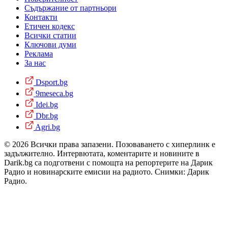
Съдържание от партньори
Контакти
Етичен кодекс
Всички статии
Ключови думи
Реклама
За нас
Dsport.bg
9meseca.bg
Idei.bg
Dbr.bg
Agri.bg
© 2026 Всички права запазени. Позоваването с хиперлинк е
задължително. Интервютата, коментарите и новините в
Darik.bg са подготвени с помощта на репортерите на Дарик
Радио и новинарските емисии на радиото. Снимки: Дарик
Радио.