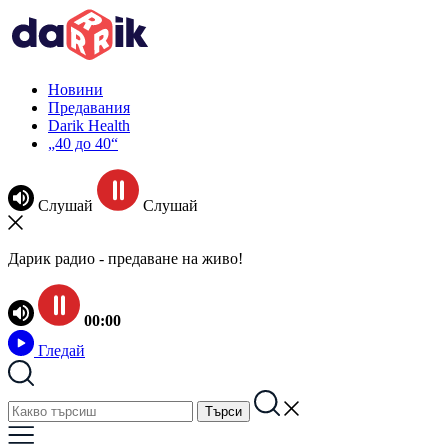
Новини
Предавания
Darik Health
„40 до 40“
Слушай
Слушай
Дарик радио - предаване на живо!
00:00
Гледай