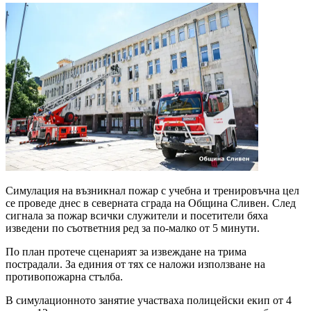
Симулация на възникнал пожар с учебна и тренировъчна цел
се проведе днес в северната сграда на Община Сливен. След
сигнала за пожар всички служители и посетители бяха
изведени по съответния ред за по-малко от 5 минути.
По план протече сценарият за извеждане на трима
пострадали. За единия от тях се наложи използване на
противопожарна стълба.
В симулационното занятие участваха полицейски екип от 4