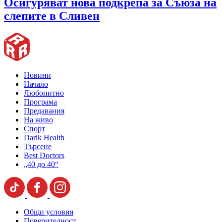
Oсигуряват нова подкрепа за Съюза на
слепите в Сливен
Новини
Начало
Любопитно
Програма
Предавания
На живо
Спорт
Darik Health
Търсене
Best Doctors
„40 до 40“
Общи условия
Поверителност