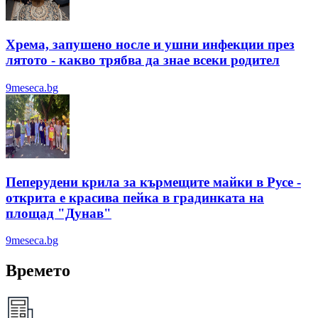
Хрема, запушено носле и ушни инфекции през
лятотo - какво трябва да знае всеки родител
9meseca.bg
Пеперудени крила за кърмещите майки в Русе -
открита е красива пейка в градинката на
площад "Дунав"
9meseca.bg
Времето