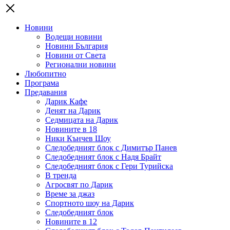
Новини
Водещи новини
Новини България
Новини от Света
Регионални новини
Любопитно
Програма
Предавания
Дарик Кафе
Денят на Дарик
Седмицата на Дарик
Новините в 18
Ники Кънчев Шоу
Следобедният блок с Димитър Панев
Следобедният блок с Надя Брайт
Следобедният блок с Гери Турийска
В тренда
Агросвят по Дарик
Време за джаз
Спортното шоу на Дарик
Следобедният блок
Новините в 12