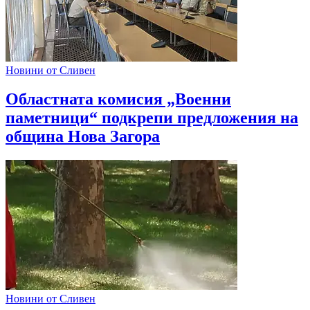
Новини от Сливен
Областната комисия „Военни
паметници“ подкрепи предложения на
община Нова Загора
Новини от Сливен