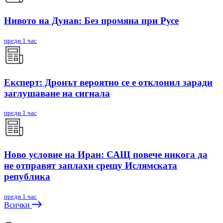
Нивото на Дунав: Без промяна при Русе
преди 1 час
Експерт: Дронът вероятно се е отклонил заради
заглушаване на сигнала
преди 1 час
Ново условие на Иран: САЩ повече никога да
не отправят заплахи срещу Ислямската
република
преди 1 час
Всички