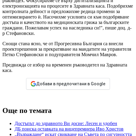
ръководех. Фокусирахме се върху дигитализацията и
електронизацията на процесите в Здравната каса. Подобрихме
контролната дейност и предложихме редица промени за
оптимизирането ѝ. Насочихме усилията си към подобряване
достъпа и качеството на медицинската грижа за българските
граждани. Пожелавам успех на наследника си!", пише доц. д-
р Стефановски.
Снощи стана ясно, че от Прогресивна България са внесли
проекторешения за прекратяване на мандатите на управителя
Петко Стефановски и подуправителя Момчил Мавров.
Предвижда се избор на временен ръководител на Здравната
каса.
Добави в предпочитани в Google
Още по темата
Достъпът до здравното Ви досие: Лесен и удобен
ДБ поиска оставката на вицепремиера Иво Христов
„Възраждане“ искат свикване на Съвета по сигурността