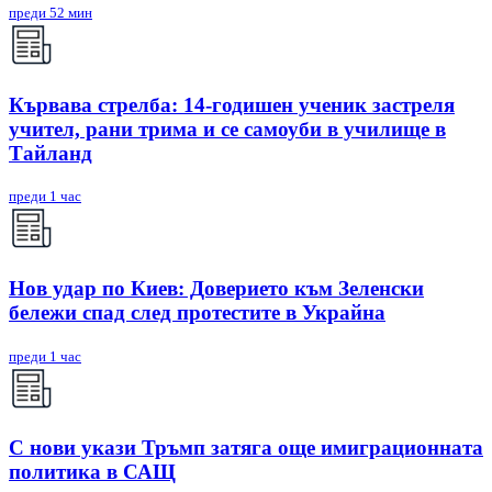
преди 52 мин
Кървава стрелба: 14-годишен ученик застреля
учител, рани трима и се самоуби в училище в
Тайланд
преди 1 час
Нов удар по Киев: Доверието към Зеленски
бележи спад след протестите в Украйна
преди 1 час
С нови укази Тръмп затяга още имиграционната
политика в САЩ