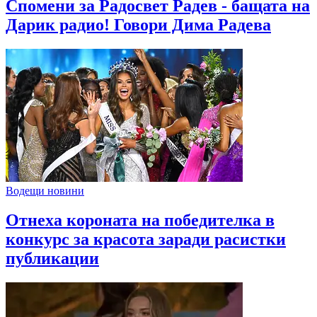
Спомени за Радосвет Радев - бащата на
Дарик радио! Говори Дима Радева
Водещи новини
Отнеха короната на победителка в
конкурс за красота заради расистки
публикации