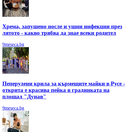
Хрема, запушено носле и ушни инфекции през
лятотo - какво трябва да знае всеки родител
9meseca.bg
Пеперудени крила за кърмещите майки в Русе -
открита е красива пейка в градинката на
площад "Дунав"
9meseca.bg