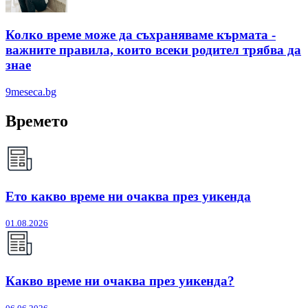
Колко време може да съхраняваме кърмата -
важните правила, които всеки родител трябва да
знае
9meseca.bg
Времето
Ето какво време ни очаква през уикенда
01.08.2026
Какво време ни очаква през уикенда?