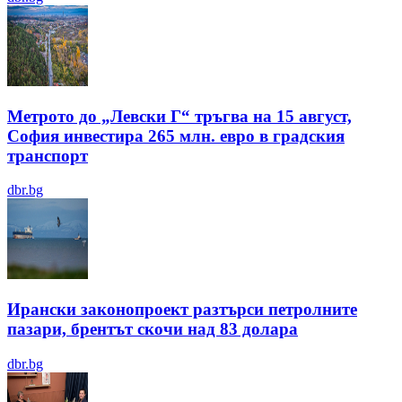
Метрото до „Левски Г“ тръгва на 15 август,
София инвестира 265 млн. евро в градския
транспорт
dbr.bg
Ирански законопроект разтърси петролните
пазари, брентът скочи над 83 долара
dbr.bg