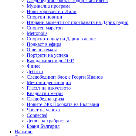
Следобедният блок с Тодор Пантилеев
Музикална програма
Нови хоризонти с Лили
Спортни новини
Избрани моменти от програмата на Дарик радио
Спортен маратон
Metropolis
Спортното шоу на Дарик в аванс
Подкаст в ефира
Още по темата
Портрети на успеха
Как да живеем до 100?
Финес
Дебатът
Следобедният блок с Георги Иванов
Мечтани дестинации
Гласът на изкуството
Квадратни метри
Следобедна криза
Новите 240: Посоката на България
Часът на успеха
Connected
Денят на храбростта
Бранд България
На живо