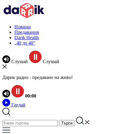
Новини
Предавания
Darik Health
„40 до 40“
Слушай
Слушай
Дарик радио - предаване на живо!
00:00
Гледай