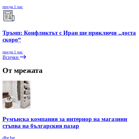
преди 1 час
Тръмп: Конфликтът с Иран ще приключи „доста
скоро“
преди 1 час
Всички
От мрежата
Румънска компания за интериор на магазини
стъпва на българския пазар
dbr.bg