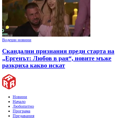
Водещи новини
Скандални признания преди старта на
„Ергенът: Любов в рая“, новите мъже
разкриха какво искат
Новини
Начало
Любопитно
Програма
Предавания