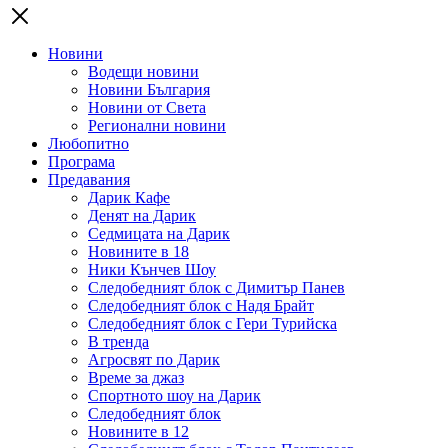
Новини
Водещи новини
Новини България
Новини от Света
Регионални новини
Любопитно
Програма
Предавания
Дарик Кафе
Денят на Дарик
Седмицата на Дарик
Новините в 18
Ники Кънчев Шоу
Следобедният блок с Димитър Панев
Следобедният блок с Надя Брайт
Следобедният блок с Гери Турийска
В тренда
Агросвят по Дарик
Време за джаз
Спортното шоу на Дарик
Следобедният блок
Новините в 12