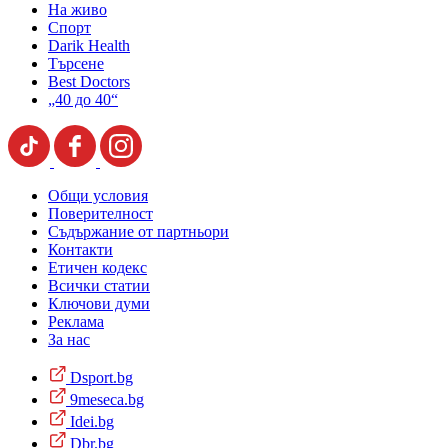
На живо
Спорт
Darik Health
Търсене
Best Doctors
„40 до 40“
Общи условия
Поверителност
Съдържание от партньори
Контакти
Етичен кодекс
Всички статии
Ключови думи
Реклама
За нас
Dsport.bg
9meseca.bg
Idei.bg
Dbr.bg