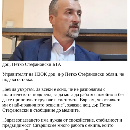
доц. Петко Стефановски
БТА
Управителят на НЗОК доц. д-р Петко Стефановски обяви, че
подава оставка.
„Без да увъртам. За всеки е ясно, че не разполагам с
политическата подкрепа, за да мога да работя спокойно и без
да се причиняват трусове в системата. Вярвам, че оставката
ми е най-правилното решение", заявява доц. д-р Петко
Стефановски в съобщение до медиите.
„Здравеопазването има нужда от спокойствие, стабилност и
предвидимост. Свършихме много работа с екипа, който