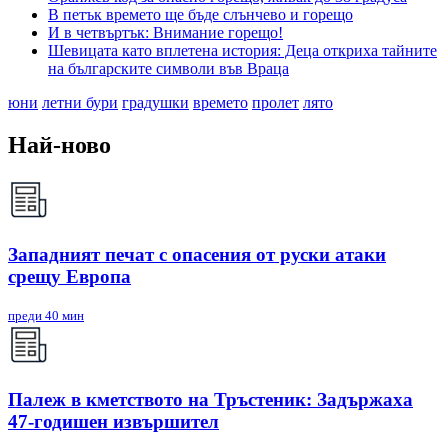
В петък времето ще бъде слънчево и горещо
И в четвъртък: Внимание горещо!
Шевицата като вплетена история: Деца откриха тайните
на българските символи във Враца
юни
летни бури
градушки
времето
пролет
лято
Най-ново
Западният печат с опасения от руски атаки
срещу Европа
преди 40 мин
Палеж в кметството на Тръстеник: Задържаха
47-годишен извършител