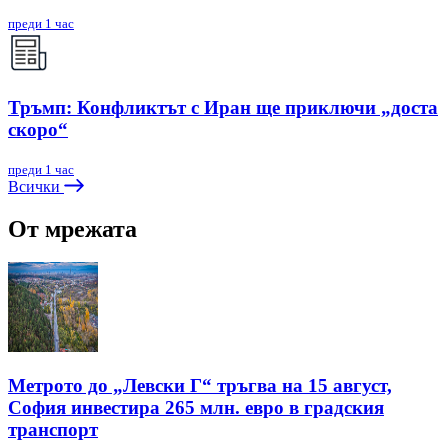
преди 1 час
Тръмп: Конфликтът с Иран ще приключи „доста
скоро“
преди 1 час
Всички
От мрежата
Метрото до „Левски Г“ тръгва на 15 август,
София инвестира 265 млн. евро в градския
транспорт