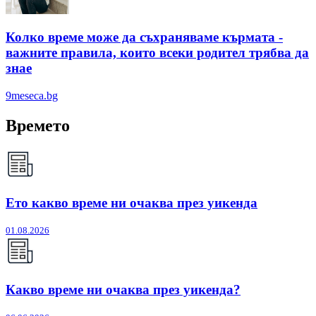
Колко време може да съхраняваме кърмата -
важните правила, които всеки родител трябва да
знае
9meseca.bg
Времето
Ето какво време ни очаква през уикенда
01.08.2026
Какво време ни очаква през уикенда?