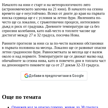
Началото на юни е старт и на метеорологичното лято
(астрономическото започва на 21 юни). В началото на сезона
времето ще е неустойчиво. Всеки от дните до края на първата
юнска седмица ще е с условия за летни бури. Явленията по-
често ще са локални, с гръмотевични процеси, интензивен
дъжд и риск от градушка. Дневните температури ще са без
сериозни колебания, като най-често в топлите часове ще
достигат между 27 и 32 градуса, посочва Нова.
Ранните прогнози за юни са за по-чести валежни обстановки
в първата половина на месеца. Локално ще се развиват опасни
летни градоносни бури. Равносметката за месеца ще е валеж
около и над нормите. Температурите ще се движат малко над
обичайните за сезона нива, като в повечето дни в топлата част
на денонощието пиковете ще са от 27 докъм 32-33 градуса.
Добави в предпочитани в Google
Още по темата
Оранжев код за опасно горещо, живак до 38 градуса