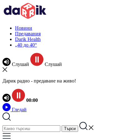
Новини
Предавания
Darik Health
„40 до 40“
Слушай
Слушай
Дарик радио - предаване на живо!
00:00
Гледай