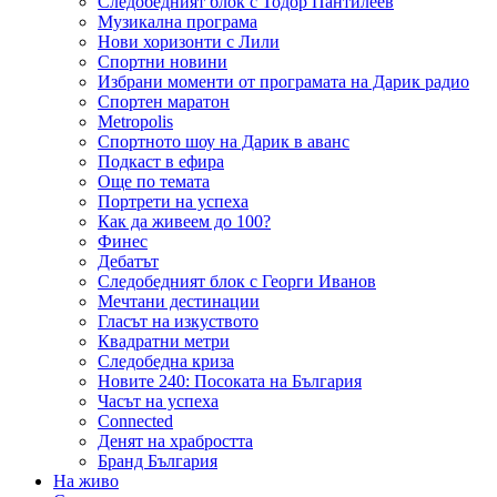
Следобедният блок с Тодор Пантилеев
Музикална програма
Нови хоризонти с Лили
Спортни новини
Избрани моменти от програмата на Дарик радио
Спортен маратон
Metropolis
Спортното шоу на Дарик в аванс
Подкаст в ефира
Още по темата
Портрети на успеха
Как да живеем до 100?
Финес
Дебатът
Следобедният блок с Георги Иванов
Мечтани дестинации
Гласът на изкуството
Квадратни метри
Следобедна криза
Новите 240: Посоката на България
Часът на успеха
Connected
Денят на храбростта
Бранд България
На живо