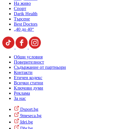
На живо
Спорт
Darik Health
Търсене
Best Doctors
„40 до 40“
Общи условия
Поверителност
Съдържание от партньори
Контакти
Етичен кодекс
Всички статии
Ключови думи
Реклама
За нас
Dsport.bg
9meseca.bg
Idei.bg
Dbr.bg