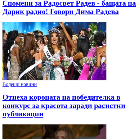
Спомени за Радосвет Радев - бащата на
Дарик радио! Говори Дима Радева
Водещи новини
Отнеха короната на победителка в
конкурс за красота заради расистки
публикации