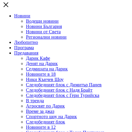
Новини
Водещи новини
Новини България
Новини от Света
Регионални новини
Любопитно
Програма
Предавания
Дарик Кафе
Денят на Дарик
Седмицата на Дарик
Новините в 18
Ники Кънчев Шоу
Следобедният блок с Димитър Панев
Следобедният блок с Надя Брайт
Следобедният блок с Гери Турийска
В тренда
Агросвят по Дарик
Време за джаз
Спортното шоу на Дарик
Следобедният блок
Новините в 12