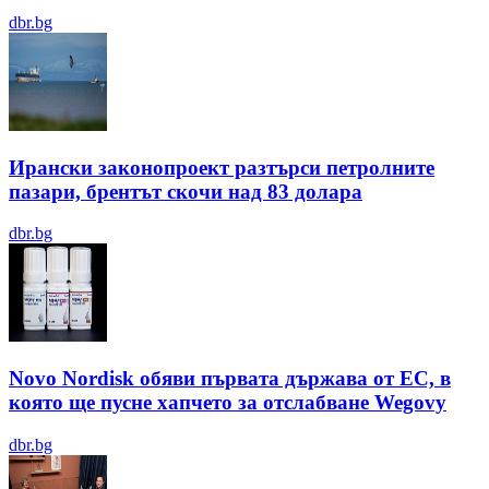
dbr.bg
Ирански законопроект разтърси петролните
пазари, брентът скочи над 83 долара
dbr.bg
Novo Nordisk обяви първата държава от ЕС, в
която ще пусне хапчето за отслабване Wegovy
dbr.bg