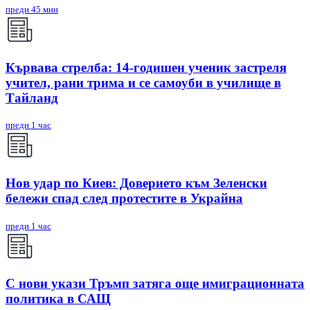
преди 45 мин
Кървава стрелба: 14-годишен ученик застреля
учител, рани трима и се самоуби в училище в
Тайланд
преди 1 час
Нов удар по Киев: Доверието към Зеленски
бележи спад след протестите в Украйна
преди 1 час
С нови укази Тръмп затяга още имиграционната
политика в САЩ