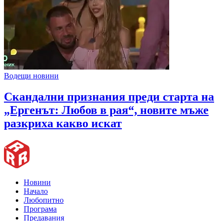
Водещи новини
Скандални признания преди старта на
„Ергенът: Любов в рая“, новите мъже
разкриха какво искат
Новини
Начало
Любопитно
Програма
Предавания