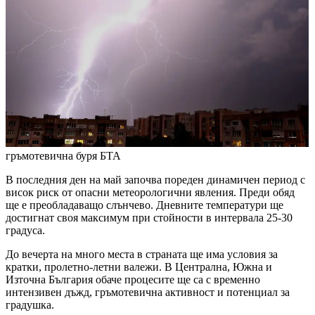
гръмотевична буря
БТА
В последния ден на май започва пореден динамичен период с
висок риск от опасни метеорологични явления. Преди обяд
ще е преобладаващо слънчево. Дневните температури ще
достигнат своя максимум при стойности в интервала 25-30
градуса.
До вечерта на много места в страната ще има условия за
кратки, пролетно-летни валежи. В Централна, Южна и
Източна България обаче процесите ще са с временно
интензивен дъжд, гръмотевична активност и потенциал за
градушка.