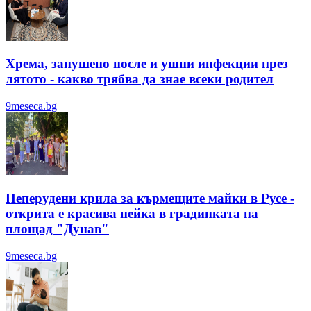
Хрема, запушено носле и ушни инфекции през
лятотo - какво трябва да знае всеки родител
9meseca.bg
Пеперудени крила за кърмещите майки в Русе -
открита е красива пейка в градинката на
площад "Дунав"
9meseca.bg