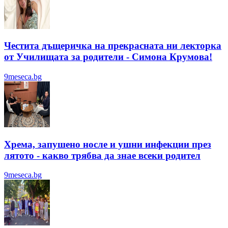
Честита дъщеричка на прекрасната ни лекторка
от Училищата за родители - Симона Крумова!
9meseca.bg
Хрема, запушено носле и ушни инфекции през
лятотo - какво трябва да знае всеки родител
9meseca.bg