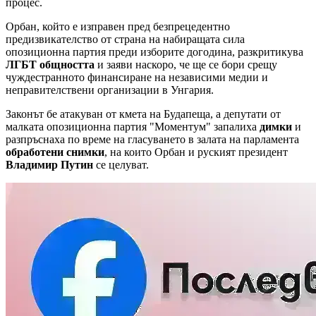
процес.
Орбан, който е изправен пред безпрецедентно
предизвикателство от страна на набиращата сила
опозиционна партия преди изборите догодина, разкритикува
ЛГБТ общността
и заяви наскоро, че ще се бори срещу
чуждестранното финансиране на независими медии и
неправителствени организации в Унгария.
Законът бе атакуван от кмета на Будапеща, а депутати от
малката опозиционна партия "Моментум" запалиха
димки
и
разпръснаха по време на гласуването в залата на парламента
обработени снимки
, на които Орбан и руският президент
Владимир Путин
се целуват.