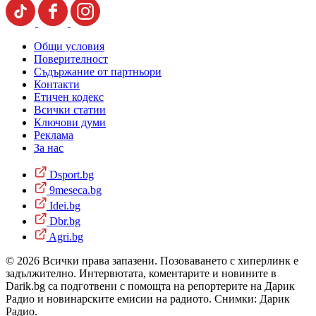
Общи условия
Поверителност
Съдържание от партньори
Контакти
Етичен кодекс
Всички статии
Ключови думи
Реклама
За нас
Dsport.bg
9meseca.bg
Idei.bg
Dbr.bg
Agri.bg
© 2026 Всички права запазени. Позоваването с хиперлинк е
задължително. Интервютата, коментарите и новините в
Darik.bg са подготвени с помощта на репортерите на Дарик
Радио и новинарските емисии на радиото. Снимки: Дарик
Радио.