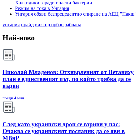
Халкидики заради опасни бактерии
Режим на тока в Унгария
Унгария обяви безпрецедентно спиране на АЕЦ "Пакш"
унгария
прайд
виктор орбан
забрана
Най-ново
Николай Младенов: Отхвърленият от Нетаняху
план е единственият път, по който трябва да се
върви
преди 4 мин
След като украински дрон се взриви у нас:
Очаква се украинският посланик да се яви в
МВнР