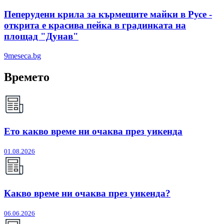
Пеперудени крила за кърмещите майки в Русе -
открита е красива пейка в градинката на
площад "Дунав"
9meseca.bg
Времето
Ето какво време ни очаква през уикенда
01.08.2026
Какво време ни очаква през уикенда?
06.06.2026