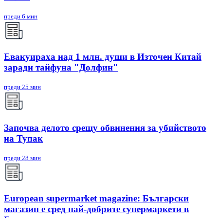
преди 6 мин
Евакуираха над 1 млн. души в Източен Китай
заради тайфуна "Долфин"
преди 25 мин
Започва делото срещу обвинения за убийството
на Тупак
преди 28 мин
European supermarket magazine: Български
магазин е сред най-добрите супермаркети в