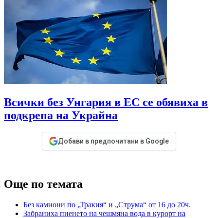
Всички без Унгария в ЕС се обявиха в
подкрепа на Украйна
Добави в предпочитани в Google
Още по темата
Без камиони по „Тракия“ и „Струма“ от 16 до 20ч.
Забраниха пиенето на чешмяна вода в курорт на