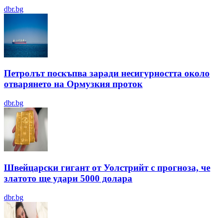
dbr.bg
Петролът поскъпва заради несигурността около
отварянето на Ормузкия проток
dbr.bg
Швейцарски гигант от Уолстрийт с прогноза, че
златото ще удари 5000 долара
dbr.bg