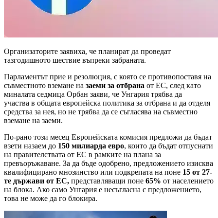
Организаторите заявиха, че планират да проведат
тазгодишното шествие въпреки забраната.
Парламентът прие и резолюция, с която се противопоставя на
съвместното вземане на
заеми за отбрана
от ЕС, след като
миналата седмица Орбан заяви, че Унгария трябва да
участва в общата европейска политика за отбрана и да отделя
средства за нея, но не трябва да се съгласява на съвместно
вземане на заеми.
По-рано този месец Европейската комисия предложи да бъдат
взети назаем до
150 милиарда евро
, които да бъдат отпуснати
на правителствата от ЕС в рамките на плана за
превъоръжаване. За да бъде одобрено, предложението изисква
квалифицирано мнозинство или подкрепата на поне
15 от 27-
те държави от ЕС,
представляващи поне
65%
от населението
на блока. Ако само Унгария е несъгласна с предложението,
това не може да го блокира.