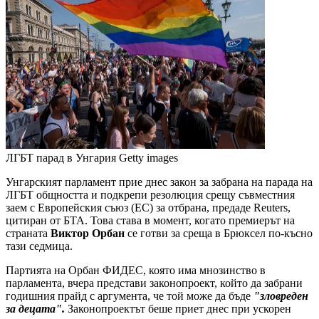
ЛГБТ парад в Унгария
Getty images
Унгарският парламент прие днес закон за забрана на парада на
ЛГБТ общността и подкрепи резолюция срещу съвместния
заем с Европейския съюз (ЕС) за отбрана, предаде Reuters,
цитиран от БТА. Това става в момент, когато премиерът на
страната
Виктор Орбан
се готви за среща в Брюксел по-късно
тази седмица.
Партията на Орбан ФИДЕС, която има мнозинство в
парламента, вчера представи законопроект, който да забрани
годишния прайд с аргумента, че той може да бъде
"зловреден
за децата".
Законопроектът беше приет днес при ускорен