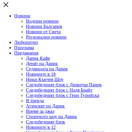
Новини
Водещи новини
Новини България
Новини от Света
Регионални новини
Любопитно
Програма
Предавания
Дарик Кафе
Денят на Дарик
Седмицата на Дарик
Новините в 18
Ники Кънчев Шоу
Следобедният блок с Димитър Панев
Следобедният блок с Надя Брайт
Следобедният блок с Гери Турийска
В тренда
Агросвят по Дарик
Време за джаз
Спортното шоу на Дарик
Следобедният блок
Новините в 12