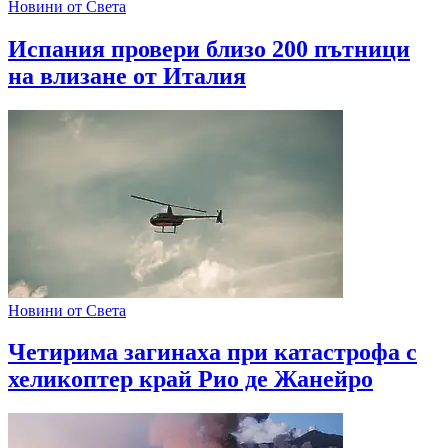
Новини от Света
Испания провери близо 200 пътници
на влизане от Италия
Новини от Света
Четирима загинаха при катастрофа с
хеликоптер край Рио де Жанейро