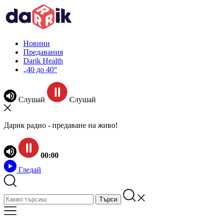
Новини
Предавания
Darik Health
„40 до 40“
Слушай
Слушай
Дарик радио - предаване на живо!
00:00
Гледай