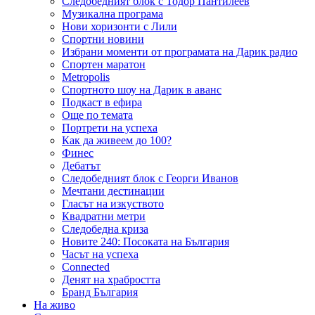
Следобедният блок с Тодор Пантилеев
Музикална програма
Нови хоризонти с Лили
Спортни новини
Избрани моменти от програмата на Дарик радио
Спортен маратон
Metropolis
Спортното шоу на Дарик в аванс
Подкаст в ефира
Още по темата
Портрети на успеха
Как да живеем до 100?
Финес
Дебатът
Следобедният блок с Георги Иванов
Мечтани дестинации
Гласът на изкуството
Квадратни метри
Следобедна криза
Новите 240: Посоката на България
Часът на успеха
Connected
Денят на храбростта
Бранд България
На живо