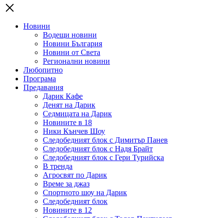
Новини
Водещи новини
Новини България
Новини от Света
Регионални новини
Любопитно
Програма
Предавания
Дарик Кафе
Денят на Дарик
Седмицата на Дарик
Новините в 18
Ники Кънчев Шоу
Следобедният блок с Димитър Панев
Следобедният блок с Надя Брайт
Следобедният блок с Гери Турийска
В тренда
Агросвят по Дарик
Време за джаз
Спортното шоу на Дарик
Следобедният блок
Новините в 12