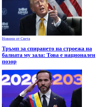
Новини от Света
Тръмп за спирането на строежа на
балната му зала: Това е национален
позор