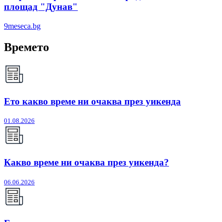
площад "Дунав"
9meseca.bg
Времето
Ето какво време ни очаква през уикенда
01.08.2026
Какво време ни очаква през уикенда?
06.06.2026