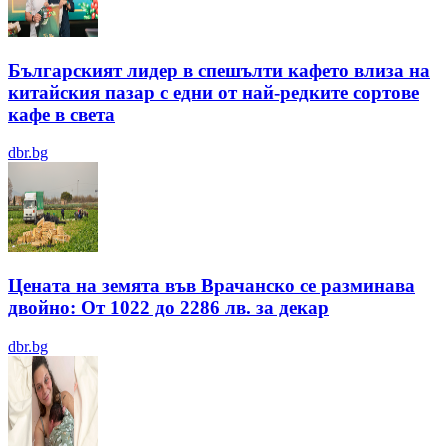
Българският лидер в спешълти кафето влиза на
китайския пазар с едни от най-редките сортове
кафе в света
dbr.bg
Цената на земята във Врачанско се разминава
двойно: От 1022 до 2286 лв. за декар
dbr.bg