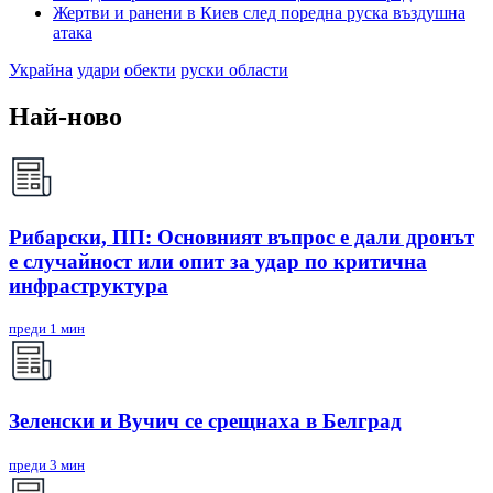
Жертви и ранени в Киев след поредна руска въздушна
атака
Украйна
удари
обекти
руски области
Най-ново
Рибарски, ПП: Основният въпрос е дали дронът
е случайност или опит за удар по критична
инфраструктура
преди 1 мин
Зеленски и Вучич се срещнаха в Белград
преди 3 мин