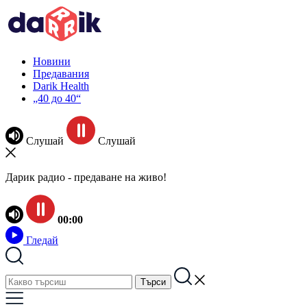
Новини
Предавания
Darik Health
„40 до 40“
Слушай
Слушай
Дарик радио - предаване на живо!
00:00
Гледай