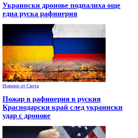
Украински дронове подпалиха още
една руска рафинерия
Новини от Света
Пожар в рафинерия в руския
Краснодарски край след украински
удар с дронове