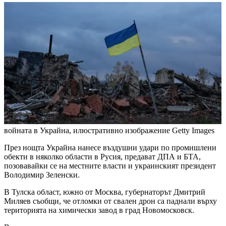
войната в Украйна, илюстративно изображение
Getty Images
През нощта Украйна нанесе въздушни удари по промишлени
обекти в няколко области в Русия, предават ДПА и БТА,
позовавайки се на местните власти и украинският президент
Володимир Зеленски.
В Тулска област, южно от Москва, губернаторът Дмитрий
Миляев съобщи, че отломки от свален дрон са паднали върху
територията на химически завод в град Новомосковск.