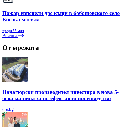
Пожар изпепели две къщи в бобошевското село
Висока могила
преди 55 мин
Всички
От мрежата
Панагюрски производител инвестира в нова 5-
осна машина за по-ефективно производство
dbr.bg