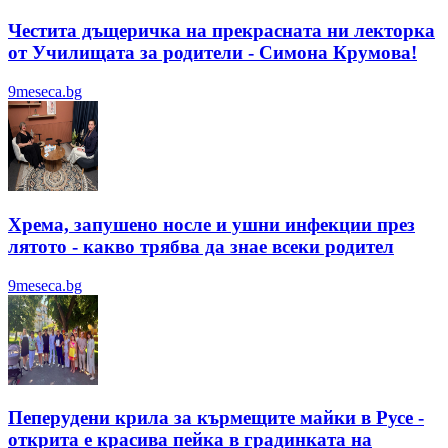
Честита дъщеричка на прекрасната ни лекторка
от Училищата за родители - Симона Крумова!
9meseca.bg
Хрема, запушено носле и ушни инфекции през
лятотo - какво трябва да знае всеки родител
9meseca.bg
Пеперудени крила за кърмещите майки в Русе -
открита е красива пейка в градинката на