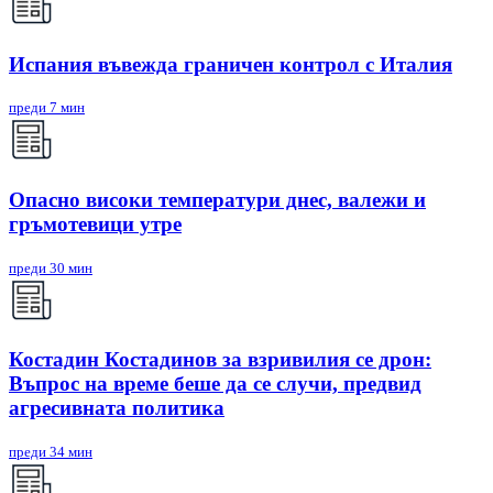
Испания въвежда граничен контрол с Италия
преди 7 мин
Опасно високи температури днес, валежи и
гръмотевици утре
преди 30 мин
Костадин Костадинов за взривилия се дрон:
Въпрос на време беше да се случи, предвид
агресивната политика
преди 34 мин