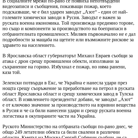
В социалните мрежи по-рано се появиха непотвърдени
видеозаписи и съобщения, показващи пожар, което
подсказваше, че е бил ударен заводът „Азот“ - един от най-
големите химически заводи в Русия. Заводът е важен за
руската военна икономика. Той произвежда предимно торове,
но също и компоненти за производството на боеприпаси в
отбранителната промишленост. Миляев първоначално не е дал
подробности за мащаба на щетите или възможните рискове за
здравето на населението.
В Ярославска област губернаторът Михаил Евраев съобщи за
атака с дрон срещу промишлени обекти, използвани за
съхранение на гориво. Избухнал е пожар, но няма ранени,
каза той.
Зеленски потвърди в Екс, че Украйна е нанесла удари през
нощта срещу съоръжение за преработване на петрол в руската
област Ярославска област и срещу химическия завод в Тулска
област. В изявлението президентът добави, че заводът „Азот“
е от ключово значение за производството на взривни вещества
в Русия и че са били нанесени удари и срещу руската военна
логистика в окупираните части на Украйна.
Руското Министерство на отбраната съобщи по-рано днес, че
общо 249 летателни обекта са били свалени в различни
области. Кметът на Москва Сергей Собянин съобщи, че са