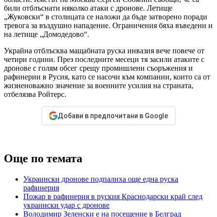
били отблъснати няколко атаки с дронове. Летище
„Жуковски“ в столицата се наложи да бъде затворено поради
тревога за въздушно нападение. Ограничения бяха въведени и
на летище „Домодедово“.
Украйна отблъсква мащабната руска инвазия вече повече от
четири години. През последните месеци тя засили атаките с
дронове с голям обсег срещу промишлени съоръжения и
рафинерии в Русия, като се насочи към компании, които са от
жизненоважно значение за военните усилия на страната,
отбелязва Ройтерс.
Добави в предпочитани в Google
Още по темата
Украински дронове подпалиха още една руска
рафинерия
Пожар в рафинерия в руския Краснодарски край след
украински удар с дронове
Володимир Зеленски е на посещение в Белград