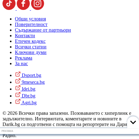
Общи условия
Поверителност
Съдържание от партньори
Контакти
Етичен кодекс
Всички статии
Ключови думи
Реклама
За нас
Dsport.bg
9meseca.bg
Idei.bg
Dbr.bg
Agri.bg
© 2026 Всички права запазени. Позоваването с хиперлинк е
задължително. Интервютата, коментарите и новините в
Darik.bg са подготвени с помощта на репортерите на Дарик
Радио и новинарските емисии на радиото. Снимки: Дарик
РЕКЛАМА
Радио.