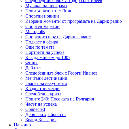
Следобедният блок с Тодор Пантилеев
Музикална програма
Нови хоризонти с Лили
Спортни новини
Избрани моменти от програмата на Дарик радио
Спортен маратон
Metropolis
Спортното шоу на Дарик в аванс
Подкаст в ефира
Още по темата
Портрети на успеха
Как да живеем до 100?
Финес
Дебатът
Следобедният блок с Георги Иванов
Мечтани дестинации
Гласът на изкуството
Квадратни метри
Следобедна криза
Новите 240: Посоката на България
Часът на успеха
Connected
Денят на храбростта
Бранд България
На живо