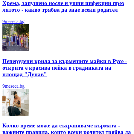
Хрема, запушено носле и ушни инфекции през
лятотo - какво трябва да знае всеки родител
9meseca.bg
Пеперудени крила за кърмещите майки в Русе -
открита е красива пейка в градинката на
площад "Дунав"
9meseca.bg
Колко време може да съхраняваме кърмата -
важните правила, които всеки родител трябва да