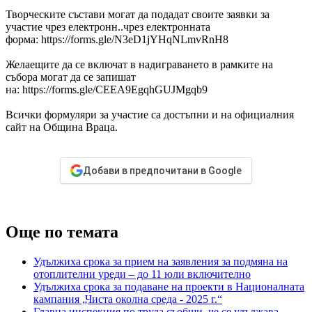
Творческите състави могат да подадат своите заявки за
участие чрез електронн..чрез електронната
форма: https://forms.gle/N3eD1jYHqNLmvRnH8
Желаещите да се включат в надиграването в рамките на
събора могат да се запишат
на: https://forms.gle/CEEA9EgqhGUJMgqb9
Всички формуляри за участие са достъпни и на официалния
сайт на Община Враца.
Добави в предпочитани в Google
Още по темата
Удължиха срока за прием на заявления за подмяна на
отоплителни уреди – до 11 юли включително
Удължиха срока за подаване на проекти в Националната
кампания „Чиста околна среда - 2025 г.“
Главна инспекция по труда съобщи, че се удължава