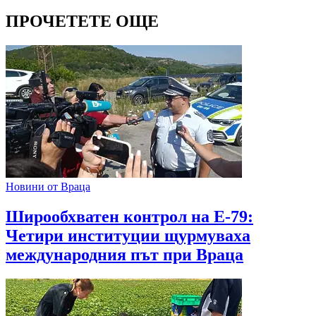
ПРОЧЕТЕТЕ ОЩЕ
Новини от Враца
Широобхватен контрол на Е-79:
Четири институции щурмуваха
международния път при Враца