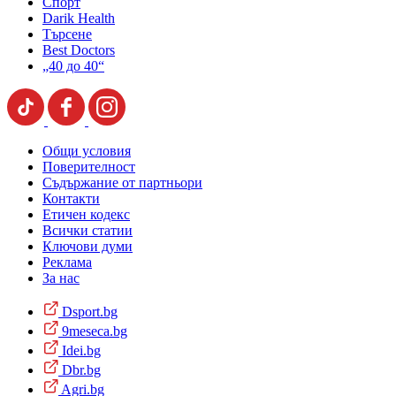
Спорт
Darik Health
Търсене
Best Doctors
„40 до 40“
Общи условия
Поверителност
Съдържание от партньори
Контакти
Етичен кодекс
Всички статии
Ключови думи
Реклама
За нас
Dsport.bg
9meseca.bg
Idei.bg
Dbr.bg
Agri.bg