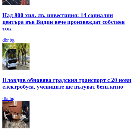
Над 800 хил. лв. инвестиция: 14 социални
центъра във Видин вече произвеждат собствен
ток
dbr.bg
Пловдив обновява градския транспорт с 20 нови
електробуса, учениците ще пътуват безплатно
dbr.bg