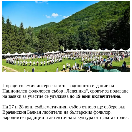
Поради големия интерес към тазгодишното издание на
Национален фолклорен събор „Леденика“, срокът за подаване
на заявки за участие се удължава
до 19 юни включително.
На 27 и 28 юни емблематичният събор отново ще събере във
Врачанския Балкан любители на българския фолклор,
народните традиции и автентичната култура от цялата страна.