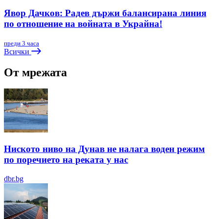
Явор Дачков: Радев държи балансирана линия
по отношение на войната в Украйна!
преди 3 часа
Всички
От мрежата
Ниското ниво на Дунав не налага воден режим
по поречието на реката у нас
dbr.bg