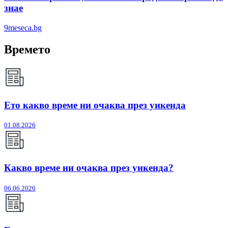
знае
9meseca.bg
Времето
Ето какво време ни очаква през уикенда
01.08.2026
Какво време ни очаква през уикенда?
06.06.2026