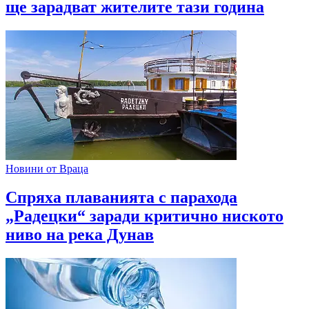
ще зарадват жителите тази година
Новини от Враца
Спряха плаванията с парахода
„Радецки“ заради критично ниското
ниво на река Дунав