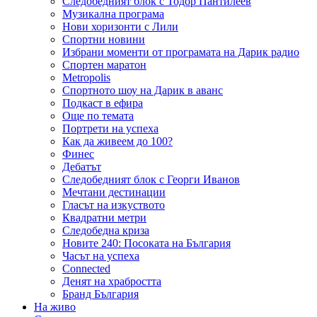
Следобедният блок с Тодор Пантилеев
Музикална програма
Нови хоризонти с Лили
Спортни новини
Избрани моменти от програмата на Дарик радио
Спортен маратон
Metropolis
Спортното шоу на Дарик в аванс
Подкаст в ефира
Още по темата
Портрети на успеха
Как да живеем до 100?
Финес
Дебатът
Следобедният блок с Георги Иванов
Мечтани дестинации
Гласът на изкуството
Квадратни метри
Следобедна криза
Новите 240: Посоката на България
Часът на успеха
Connected
Денят на храбростта
Бранд България
На живо