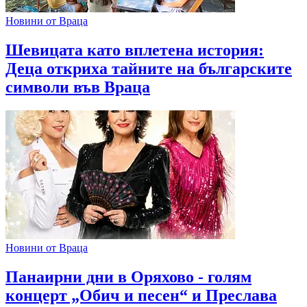
Новини от Враца
Шевицата като вплетена история:
Деца откриха тайните на българските
символи във Враца
Новини от Враца
Панаирни дни в Оряхово - голям
концерт „Обич и песен“ и Преслава