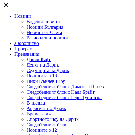
Новини
Водещи новини
Новини България
Новини от Света
Регионални новини
Любопитно
Програма
Предавания
Дарик Кафе
Денят на Дарик
Седмицата на Дарик
Новините в 18
Ники Кънчев Шоу
Следобедният блок с Димитър Панев
Следобедният блок с Надя Брайт
Следобедният блок с Гери Турийска
В тренда
Агросвят по Дарик
Време за джаз
Спортното шоу на Дарик
Следобедният блок
Новините в 12