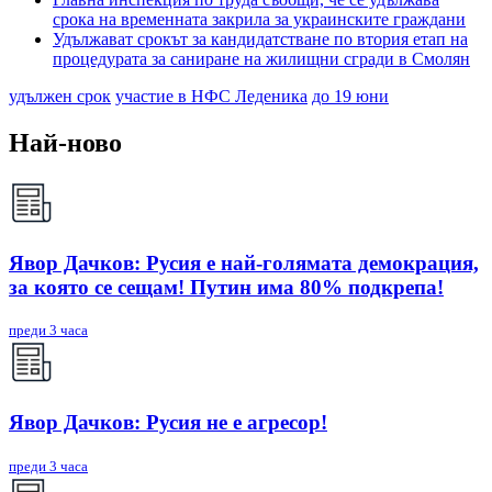
срока на временната закрила за украинските граждани
Удължават срокът за кандидатстване по втория етап на
процедурата за саниране на жилищни сгради в Смолян
удължен срок
участие в НФС Леденика
до 19 юни
Най-ново
Явор Дачков: Русия е най-голямата демокрация,
за която се сещам! Путин има 80% подкрепа!
преди 3 часа
Явор Дачков: Русия не е агресор!
преди 3 часа