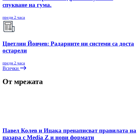
спукване на гума.
преди 2 часа
Цветлин Йовчев: Радарните ни системи са доста
остарели
преди 2 часа
Всички
От мрежата
Павел Колев и Ицака пренаписват правилата на
пазара с Media Z и нови формати