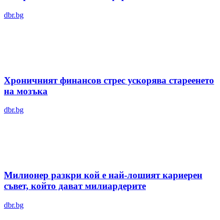
dbr.bg
Хроничният финансов стрес ускорява стареенето
на мозъка
dbr.bg
Милионер разкри кой е най-лошият кариерен
съвет, който дават милиардерите
dbr.bg