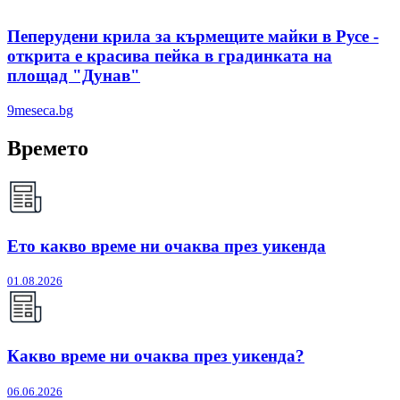
Пеперудени крила за кърмещите майки в Русе -
открита е красива пейка в градинката на
площад "Дунав"
9meseca.bg
Времето
Ето какво време ни очаква през уикенда
01.08.2026
Какво време ни очаква през уикенда?
06.06.2026