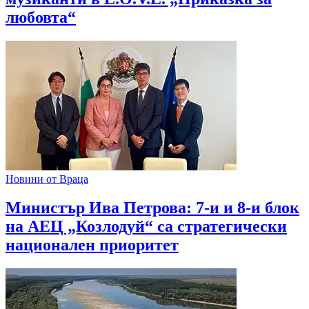
любовта“
Новини от Враца
Министър Ива Петрова: 7-и и 8-и блок
на АЕЦ „Козлодуй“ са стратегически
национален приоритет