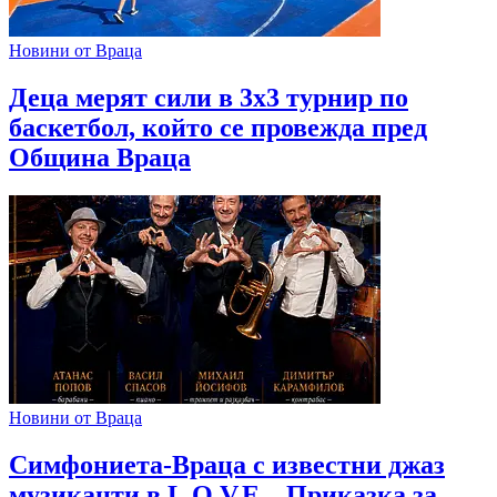
Новини от Враца
Деца мерят сили в 3х3 турнир по
баскетбол, който се провежда пред
Община Враца
Новини от Враца
Симфониета-Враца с известни джаз
музиканти в L.O.V.E. „Приказка за