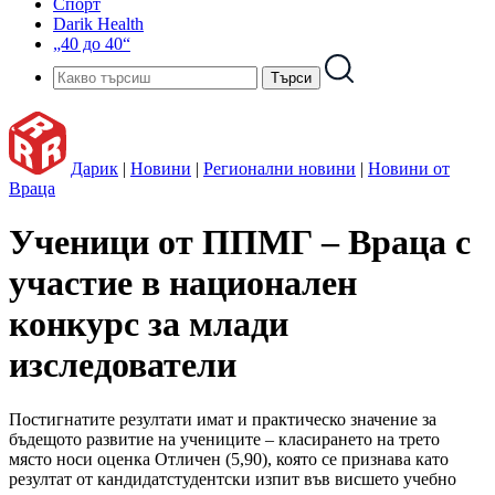
Спорт
Darik Health
„40 до 40“
Дарик
|
Новини
|
Регионални новини
|
Новини от
Враца
Ученици от ППМГ – Враца с
участие в национален
конкурс за млади
изследователи
Постигнатите резултати имат и практическо значение за
бъдещото развитие на учениците – класирането на трето
място носи оценка Отличен (5,90), която се признава като
резултат от кандидатстудентски изпит във висшето учебно