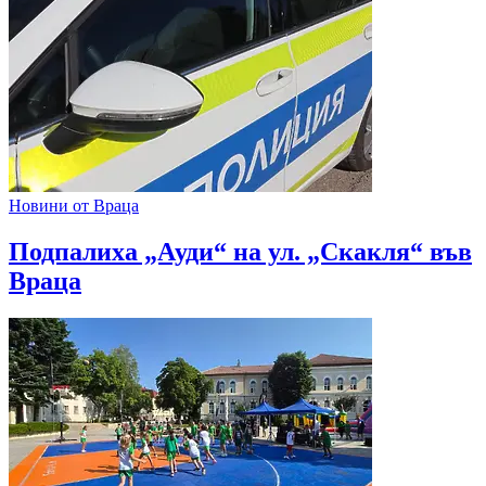
Новини от Враца
Подпалиха „Ауди“ на ул. „Скакля“ във
Враца