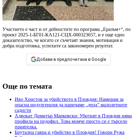
Участието е част и от дейностите по програма „Еразъм+“, по
проект 2025-1-БГ01-КА121-СЦХ-000323657, и е още едно
доказателство, че когато се съчетаят знания, мотивация и
добра подготовка, успехите са закономерен резултат.
Добави в предпочитани в Google
Още по темата
Иво Христов за убийството в Пловдив: Намирам за
опасна индулгенция да наричаме „деца” малолетните
садисти
Адвокат Димитър Марковски: Убитият в Пловдив няма
профила на педофил. Това момче просто си е търсело
приятелка.
Брутална гавра и убийство в Пловдив! Говори Ружа