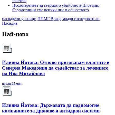
Райчева
Псохотерапевт за зверското убийство в Пловдив:
Съучастници сме всички ние в обществото
наградени ученици
ППМГ Враца
млади изследователи
Пловдив
Най-ново
Илияна Йотова: Отново призовавам властите в
Северна Македония да съдействат за лечението
на Ива Михайлова
преди 25 мин
Илияна Йотова: Държавата да подпомогне
компаниите за дронове и антидрон системи