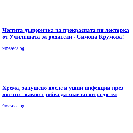
Честита дъщеричка на прекрасната ни лекторка
от Училищата за родители - Симона Крумова!
9meseca.bg
Хрема, запушено носле и ушни инфекции през
лятотo - какво трябва да знае всеки родител
9meseca.bg