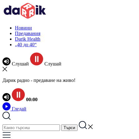
Новини
Предавания
Darik Health
„40 до 40“
Слушай
Слушай
Дарик радио - предаване на живо!
00:00
Гледай