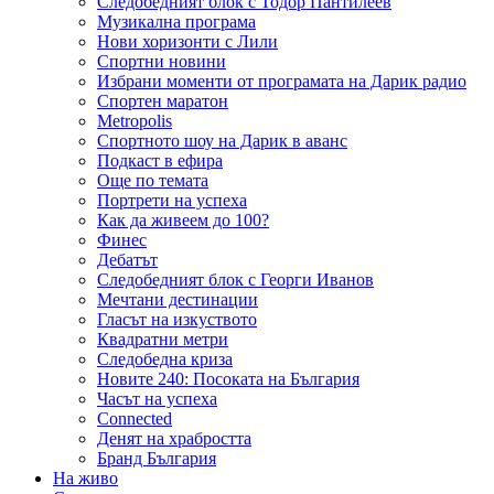
Следобедният блок с Тодор Пантилеев
Музикална програма
Нови хоризонти с Лили
Спортни новини
Избрани моменти от програмата на Дарик радио
Спортен маратон
Metropolis
Спортното шоу на Дарик в аванс
Подкаст в ефира
Още по темата
Портрети на успеха
Как да живеем до 100?
Финес
Дебатът
Следобедният блок с Георги Иванов
Мечтани дестинации
Гласът на изкуството
Квадратни метри
Следобедна криза
Новите 240: Посоката на България
Часът на успеха
Connected
Денят на храбростта
Бранд България
На живо