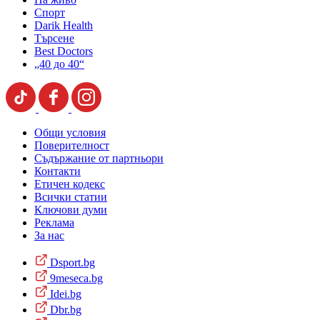
Спорт
Darik Health
Търсене
Best Doctors
„40 до 40“
Общи условия
Поверителност
Съдържание от партньори
Контакти
Етичен кодекс
Всички статии
Ключови думи
Реклама
За нас
Dsport.bg
9meseca.bg
Idei.bg
Dbr.bg