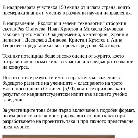
В надпреварата участваха 150 екипа от цялата страна, които
премериха знания и умения в различни научни направления.
В направление „Екология и зелени технологии“ отборът в
състав Рая Станчева, Иван Христов и Михаела Къчовска
завоюва трето място. Същевременно, в категория „Храни и
напитки“, Десислава Динкова, Кристин Кръстев и Анна
Георгиева представиха своя проект сред още 34 отбора.
Техният потенциал беше високо оценен от журито, което
отправи покана към екипа за участие и в следващото издание
на конкурса.
Постигнатите резултати имат и практическо значение за
бъдещото развитие на учениците – класирането на трето
място носи оценка Отличен (5,90), която се признава като
резултат от кандидатстудентски изпит във висшето учебно
заведение.
За участниците това беше първо включване в подобен формат,
но въпреки това те демонстрираха високо ниво както при
разработването на проектите, така и при тяхното представяне
пред журито.