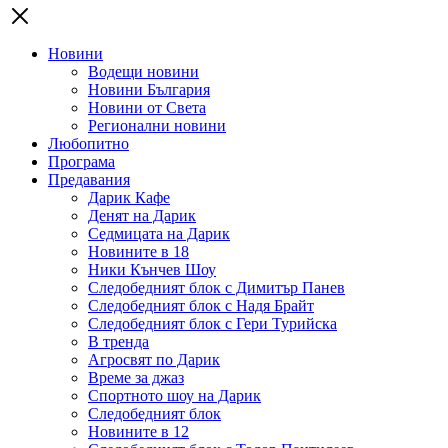
Новини
Водещи новини
Новини България
Новини от Света
Регионални новини
Любопитно
Програма
Предавания
Дарик Кафе
Денят на Дарик
Седмицата на Дарик
Новините в 18
Ники Кънчев Шоу
Следобедният блок с Димитър Панев
Следобедният блок с Надя Брайт
Следобедният блок с Гери Турийска
В тренда
Агросвят по Дарик
Време за джаз
Спортното шоу на Дарик
Следобедният блок
Новините в 12