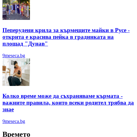
Пеперудени крила за кърмещите майки в Русе -
открита е красива пейка в градинката на
площад "Дунав"
9meseca.bg
Колко време може да съхраняваме кърмата -
важните правила, които всеки родител трябва да
знае
9meseca.bg
Времето