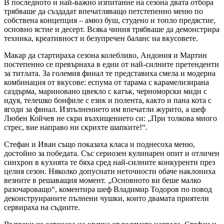
В последното и най-важно изпитание на сезона двата отбора
трябваше да създадат впечатляващо петстепенно меню по
собствена концепция – амюз буш, студено и топло предястие,
основно ястие и десерт. Всяка чиния трябваше да демонстрира
техника, креативност и безупречен баланс на вкусовете.
Макар да стартираха сезона колебливо, Андония и Мартин
постепенно се превърнаха в едни от най-силните претенденти
за титлата. За големия финал те представиха смела и модерна
комбинация от вкусове: еспума от тарама с карамелизирана
саздърма, мариновано цвекло с катък, черноморски миди с
ндуя, телешко бонфиле с език и полента, както и пана кота с
ягоди за финал. Изпълнението им впечатли журито, а шеф
Любен Койчев не скри възхищението си: „При толкова много
стрес, вие направо ни скрихте шапките!“.
Стефан и Иван също показаха класа и поднесоха меню,
достойно за победата. Със сериозен кулинарен опит и отличен
синхрон в кухнята те бяха сред най-силните конкуренти през
целия сезон. Няколко допуснати неточности обаче наклониха
везните в решаващия момент. „Основното ви беше малко
разочароващо“, коментира шеф Владимир Тодоров по повод
деконструираните пълнени чушки, които двамата приятели
сервираха на съдиите.