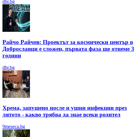
dbr.bg
Райчо Райчев: Проектът за космически център в
Доброславци е сложен, първата фаза ще отнеме 3
години
dbr.bg
Хрема, запушено носле и ушни инфекции през
лятотo - какво трябва да знае всеки родител
9meseca.bg