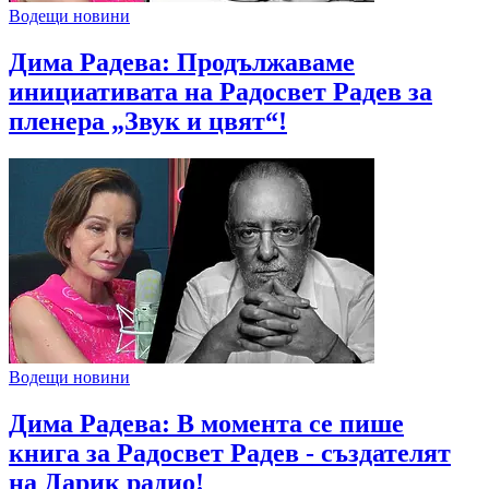
Водещи новини
Дима Радева: Продължаваме
инициативата на Радосвет Радев за
пленера „Звук и цвят“!
Водещи новини
Дима Радева: В момента се пише
книга за Радосвет Радев - създателят
на Дарик радио!