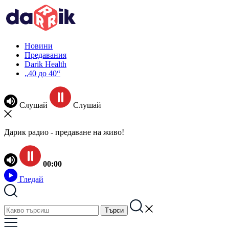
Новини
Предавания
Darik Health
„40 до 40“
Слушай
Слушай
Дарик радио - предаване на живо!
00:00
Гледай