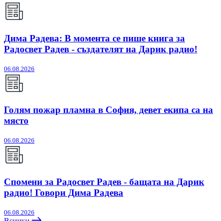
Дима Радева: В момента се пише книга за
Радосвет Радев - създателят на Дарик радио!
06.08.2026
Голям пожар пламна в София, девет екипа са на
място
06.08.2026
Спомени за Радосвет Радев - бащата на Дарик
радио! Говори Дима Радева
06.08.2026
Всички