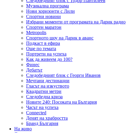
Следобедният блок с Тодор Пантилеев
Музикална програма
Нови хоризонти с Лили
Спортни новини
Избрани моменти от програмата на Дарик радио
Спортен маратон
Metropolis
Спортното шоу на Дарик в аванс
Подкаст в ефира
Още по темата
Портрети на успеха
Как да живеем до 100?
Финес
Дебатът
Следобедният блок с Георги Иванов
Мечтани дестинации
Гласът на изкуството
Квадратни метри
Следобедна криза
Новите 240: Посоката на България
Часът на успеха
Connected
Денят на храбростта
Бранд България
На живо