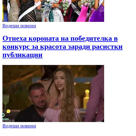
Водещи новини
Отнеха короната на победителка в
конкурс за красота заради расистки
публикации
Водещи новини