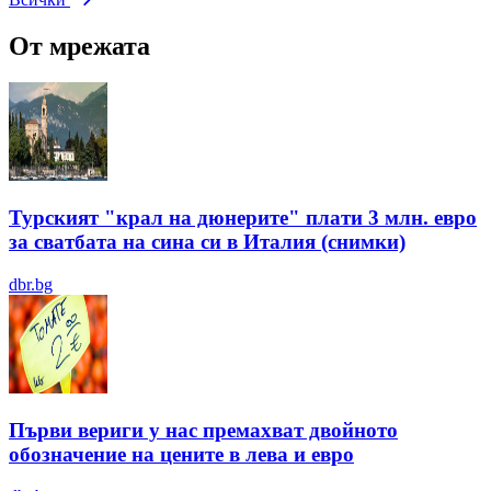
От мрежата
Турският "крал на дюнерите" плати 3 млн. евро
за сватбата на сина си в Италия (снимки)
dbr.bg
Първи вериги у нас премахват двойното
обозначение на цените в лева и евро