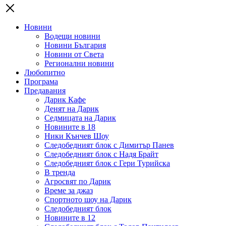
Новини
Водещи новини
Новини България
Новини от Света
Регионални новини
Любопитно
Програма
Предавания
Дарик Кафе
Денят на Дарик
Седмицата на Дарик
Новините в 18
Ники Кънчев Шоу
Следобедният блок с Димитър Панев
Следобедният блок с Надя Брайт
Следобедният блок с Гери Турийска
В тренда
Агросвят по Дарик
Време за джаз
Спортното шоу на Дарик
Следобедният блок
Новините в 12