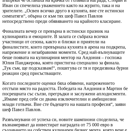
Въпреки че останаха на крачка от голямата награда, Стефан и
Иван си спечелиха уважението както на журито, така и на
зрителите. „Освен всичко друго в кухнята, вие сте истински
симпатяги“, обърна се към тях шеф Павел Павлов
непосредствено преди обявяването на крайното класиране.
Финалната вечер се превърна в истински празник на
кулинарията и емоциите. В залата се събраха всички
участници от сезона, както и близки и приятели на
финалистите, които превърнаха кухнята в арена на подкрепа,
напрежение и незабравими моменти. Сред най-вълнуващите
беше появата на кулинарния ментор на Андония – госпожа
Юлия Панджерова, която пристигна специално за финала.
„Тук съм, ще подсказвам!“, пошегува се тя и предизвика бурни
реакции сред присъстващите.
Когато последните оценки бяха обявени, напрежението
отстъпи място на радостта. Победата на Андония и Мартин бе
посрещната със сълзи, прегръдки и заслужени аплодисменти.
„Имаме пред себе си двама изключителни и амбициозни
млади готвачи. Вие сте бъдещето на нашата професия“, заяви
шеф Павел Павлов.
Развълнувани от успеха си, новите шампиони споделиха, че
възнамеряват да инвестират наградата от 75 000 евро в
създаването на собствен кулинарен бизнес мечта, която вече е