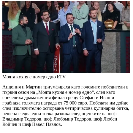
Моята кухня е номер едно
bTV
Андония и Мартин триумфираха като големите победители в
първия сезон на „Моята кухня е номер едно“, след като
спечелиха драматичния финал срещу Стефан и Иван и
грабнаха голямата награда от 75 000 евро. Победата им дойде
след изключително оспорвана четиричасова кулинарна битка,
решена с едва една точка разлика след оценките на шеф
Владимир Тодоров, шеф Любомир Тодоров, шеф Любен
Койчев и шеф Павел Павлов.