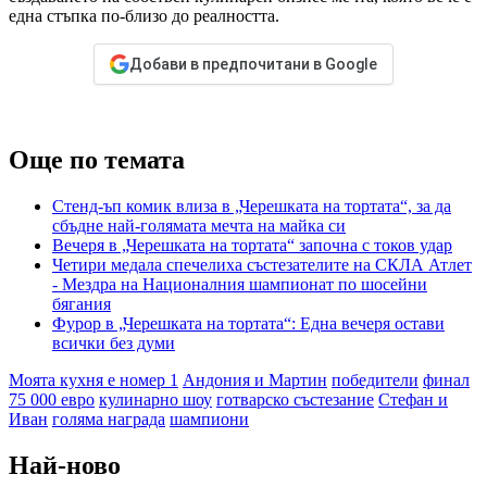
една стъпка по-близо до реалността.
Добави в предпочитани в Google
Още по темата
Стенд-ъп комик влиза в „Черешката на тортата“, за да
сбъдне най-голямата мечта на майка си
Вечеря в „Черешката на тортата“ започна с токов удар
Четири медала спечелиха състезателите на СКЛА Атлет
- Мездра на Националния шампионат по шосейни
бягания
Фурор в „Черешката на тортата“: Една вечеря остави
всички без думи
Моята кухня е номер 1
Андония и Мартин
победители
финал
75 000 евро
кулинарно шоу
готварско състезание
Стефан и
Иван
голяма награда
шампиони
Най-ново