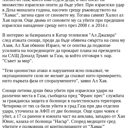
множество израелски опити да бъде убит. При израелски удар
в Доха миналата година, насочен срещу ръководството на
"Хамас", загина един от синовете му. Тогава самият Халил ал
Хая оцеля. Още двама от синовете му са убити при предишни
израелски нападение срещу него през 2008 г. и 2014 г.
В интервю за базираната в Катар телевизия "Ал Джазира"
след атаката снощи, преди да бъде обявена смъртта на сина му
Азам, Ал Хая обвини Израел, че се опитва да подкопае
усилията на посредниците да прокарат плана на президента
на САЩ Доналд Тръмп за Газа, за който отговаря т. нар.
"Съвет за мир".
"Тези ционистки атаки и нарушения ясно показват, че
окупационните сили не желаят да спазват нито примирието,
нито първата фаза от споразумението", заяви Ал Хая.
Снощи петима души бяха убити при израелски удари на
различни места в Газа, съобщиха пред "Франс прес" службата
за гражданска защита и болници в палестинската територия.
Четирима от тях са били убити в град Газа при два отделни
удара, уточниха за АФП от две болници. Още един човек е
убит, а 17 са ранени в южната част на анклава, западно от Хан
Юнис, казаха от болница "Насър". Според медиците сред
убитите е полковник от контролираните от “Хамас”