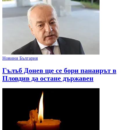
Новини България
Гълъб Донев ще се бори панаирът в
Пловдив да остане държавен