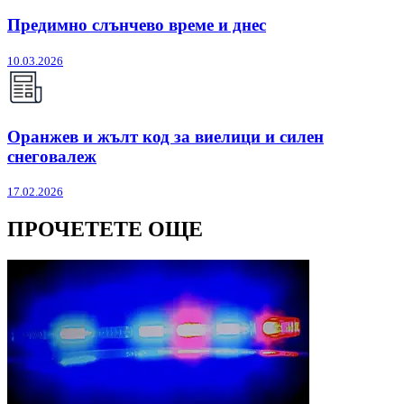
Предимно слънчево време и днес
10.03.2026
Оранжев и жълт код за виелици и силен
снеговалеж
17.02.2026
ПРОЧЕТЕТЕ ОЩЕ