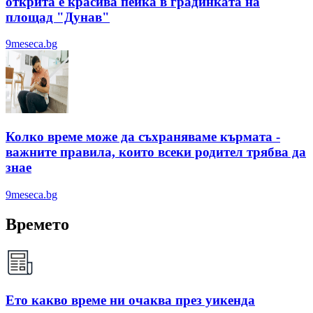
открита е красива пейка в градинката на
площад "Дунав"
9meseca.bg
Колко време може да съхраняваме кърмата -
важните правила, които всеки родител трябва да
знае
9meseca.bg
Времето
Ето какво време ни очаква през уикенда