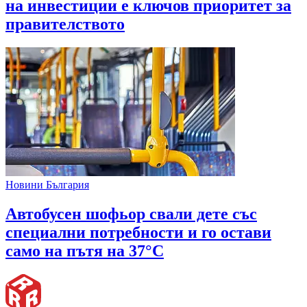
на инвестиции е ключов приоритет за
правителството
Новини България
Автобусен шофьор свали дете със
специални потребности и го остави
само на пътя на 37°C