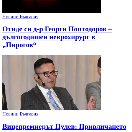
Новини България
Отиде си д-р Георги Поптодоров –
дългогодишен неврохирург в
„Пирогов“
Новини България
Вицепремиерът Пулев: Привличането