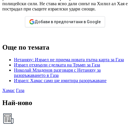
полицейски сили. Не става ясно дали синът на Хилил ал Хая е
пострадал при същите израелски удари снощи.
Добави в предпочитани в Google
Още по темата
Нетаняху: Израел не приема новата пътна карта за Газа
Израел отхвърли сделката на Тръмп за Газа
Николай Младенов разговаря с Нетаняху за
разоръжаването в Газа
Израел: Хамас само ще имитира разоръжаване
Хамас
Газа
Най-ново