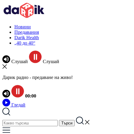
Новини
Предавания
Darik Health
„40 до 40“
Слушай
Слушай
Дарик радио - предаване на живо!
00:00
Гледай