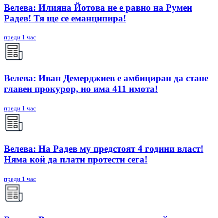
Велева: Илияна Йотова не е равно на Румен
Радев! Тя ще се еманципира!
преди 1 час
Велева: Иван Демерджиев е амбициран да стане
главен прокурор, но има 411 имота!
преди 1 час
Велева: На Радев му предстоят 4 години власт!
Няма кой да плати протести сега!
преди 1 час