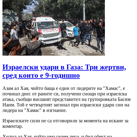
Израелски удари в Газа: Три жертви,
сред които е 9-годишно
Азам ал Хая, чийто баща е един от лидерите на "Хамас", е
починал днес от раните си, получени снощи при израелска
атака, съобщи висшият представител на групировката Басим
Наим. Той е четвъртият загинал при израелски удари син на
лидера на "Хамас" в изгнание.
Израелските сили не са отговорили за момента на искане за
коментар.
Хилил ал Хая, който има седем деца, и бил обект на