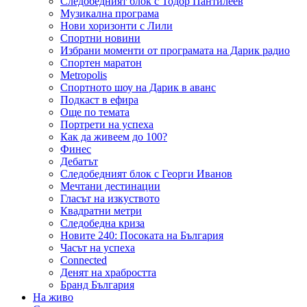
Следобедният блок с Тодор Пантилеев
Музикална програма
Нови хоризонти с Лили
Спортни новини
Избрани моменти от програмата на Дарик радио
Спортен маратон
Metropolis
Спортното шоу на Дарик в аванс
Подкаст в ефира
Още по темата
Портрети на успеха
Как да живеем до 100?
Финес
Дебатът
Следобедният блок с Георги Иванов
Мечтани дестинации
Гласът на изкуството
Квадратни метри
Следобедна криза
Новите 240: Посоката на България
Часът на успеха
Connected
Денят на храбростта
Бранд България
На живо