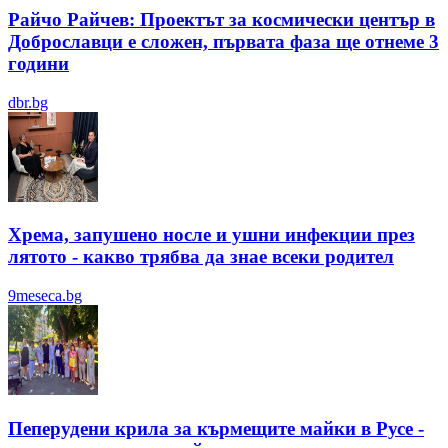
Райчо Райчев: Проектът за космически център в
Доброславци е сложен, първата фаза ще отнеме 3
години
dbr.bg
Хрема, запушено носле и ушни инфекции през
лятотo - какво трябва да знае всеки родител
9meseca.bg
Пеперудени крила за кърмещите майки в Русе -