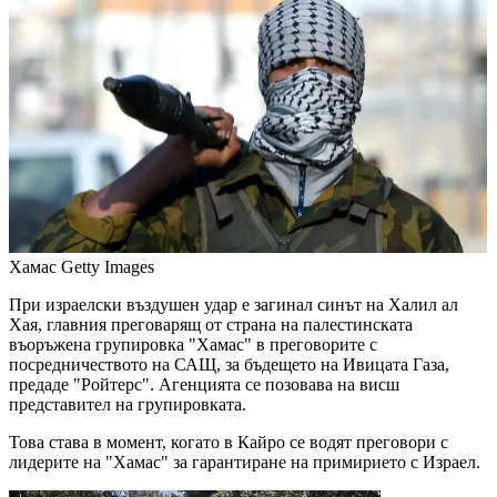
Хамас
Getty Images
При израелски въздушен удар е загинал синът на Халил ал
Хая, главния преговарящ от страна на палестинската
въоръжена групировка "Хамас" в преговорите с
посредничеството на САЩ, за бъдещето на Ивицата Газа,
предаде "Ройтерс". Агенцията се позовава на висш
представител на групировката.
Това става в момент, когато в Кайро се водят преговори с
лидерите на "Хамас" за гарантиране на примирието с Израел.