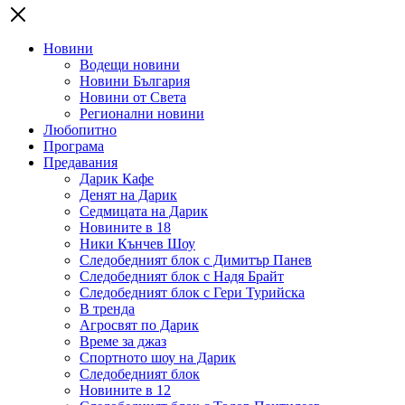
Новини
Водещи новини
Новини България
Новини от Света
Регионални новини
Любопитно
Програма
Предавания
Дарик Кафе
Денят на Дарик
Седмицата на Дарик
Новините в 18
Ники Кънчев Шоу
Следобедният блок с Димитър Панев
Следобедният блок с Надя Брайт
Следобедният блок с Гери Турийска
В тренда
Агросвят по Дарик
Време за джаз
Спортното шоу на Дарик
Следобедният блок
Новините в 12