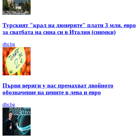
Турският "крал на дюнерите" плати 3 млн. евро
за сватбата на сина си в Италия (снимки)
dbr.bg
Първи вериги у нас премахват двойното
обозначение на цените в лева и евро
dbr.bg