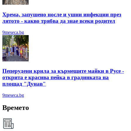
Хрема, запушено носле и ушни инфекции през
лятотo - какво трябва да знае всеки родител
9meseca.bg
Пеперудени крила за кърмещите майки в Русе -
открита е красива пейка в градинката на
площад "Дунав"
9meseca.bg
Времето