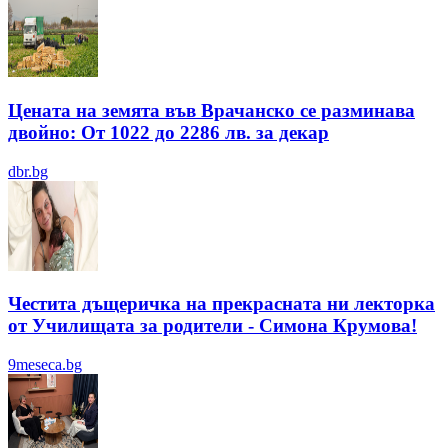
Цената на земята във Врачанско се разминава
двойно: От 1022 до 2286 лв. за декар
dbr.bg
Честита дъщеричка на прекрасната ни лекторка
от Училищата за родители - Симона Крумова!
9meseca.bg