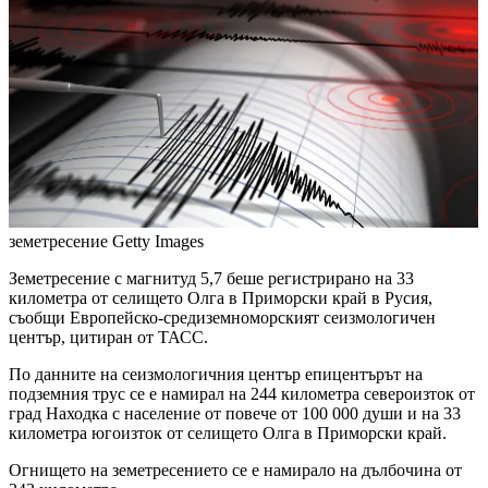
земетресение
Getty Images
Земетресение с магнитуд 5,7 беше регистрирано на 33
километра от селището Олга в Приморски край в Русия,
съобщи Европейско-средиземноморският сеизмологичен
център, цитиран от ТАСС.
По данните на сеизмологичния център епицентърът на
подземния трус се е намирал на 244 километра североизток от
град Находка с население от повече от 100 000 души и на 33
километра югоизток от селището Олга в Приморски край.
Огнището на земетресението се е намирало на дълбочина от