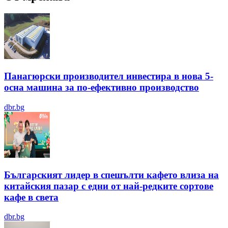
Панагюрски производител инвестира в нова 5-
осна машина за по-ефективно производство
dbr.bg
Българският лидер в спешълти кафето влиза на
китайския пазар с едни от най-редките сортове
кафе в света
dbr.bg