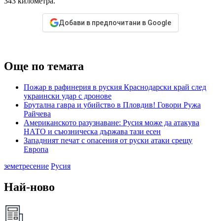
343 километра.
Добави в предпочитани в Google
Още по темата
Пожар в рафинерия в руския Краснодарски край след
украински удар с дронове
Брутална гавра и убийство в Пловдив! Говори Ружа
Райчева
Американското разузнаване: Русия може да атакува
НАТО и съюзническа държава тази есен
Западният печат с опасения от руски атаки срещу
Европа
земетресение
Русия
Най-ново