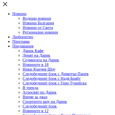
Новини
Водещи новини
Новини България
Новини от Света
Регионални новини
Любопитно
Програма
Предавания
Дарик Кафе
Денят на Дарик
Седмицата на Дарик
Новините в 18
Ники Кънчев Шоу
Следобедният блок с Димитър Панев
Следобедният блок с Надя Брайт
Следобедният блок с Гери Турийска
В тренда
Агросвят по Дарик
Време за джаз
Спортното шоу на Дарик
Следобедният блок
Новините в 12