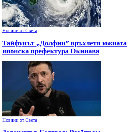
Новини от Света
Тайфунът „Долфин” връхлетя южната
японска префектура Окинава
Новини от Света