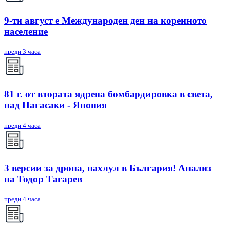
9-ти август е Международен ден на коренното
население
преди 3 часа
81 г. от втората ядрена бомбардировка в света,
над Нагасаки - Япония
преди 4 часа
3 версии за дрона, нахлул в България! Анализ
на Тодор Тагарев
преди 4 часа