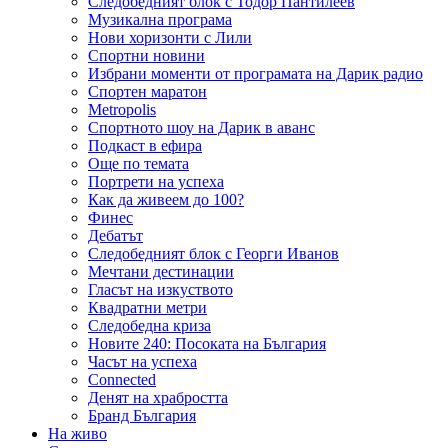
Следобедният блок с Тодор Пантилеев
Музикална програма
Нови хоризонти с Лили
Спортни новини
Избрани моменти от програмата на Дарик радио
Спортен маратон
Metropolis
Спортното шоу на Дарик в аванс
Подкаст в ефира
Още по темата
Портрети на успеха
Как да живеем до 100?
Финес
Дебатът
Следобедният блок с Георги Иванов
Мечтани дестинации
Гласът на изкуството
Квадратни метри
Следобедна криза
Новите 240: Посоката на България
Часът на успеха
Connected
Денят на храбростта
Бранд България
На живо