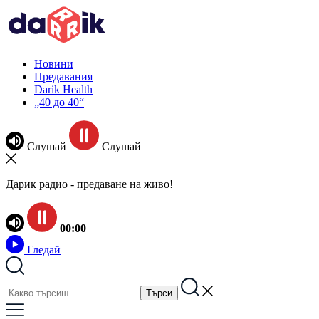
Новини
Предавания
Darik Health
„40 до 40“
Слушай
Слушай
Дарик радио - предаване на живо!
00:00
Гледай