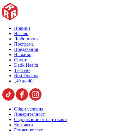
Новини
Начало
Любопитно
Програма
Предавания
На живо
Спорт
Darik Health
Търсене
Best Doctors
„40 до 40“
Общи условия
Поверителност
Съдържание от партньори
Контакти
Етичен кодекс