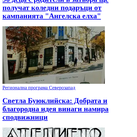
получат коледни подаръци от
кампанията "Ангелска елха"
Регионална програма Северозапад
Светла Буюклийска: Добрата и
благородна идея винаги намира
сподвижници