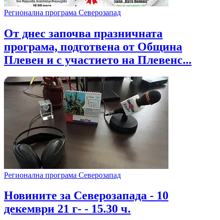
Регионална програма Северозапад
От днес започва празничната
програма, подготвена от Община
Плевен и с участието на Плевенс...
Регионална програма Северозапад
Новините за Северозапада - 10
декември 21 г- - 15.30 ч.