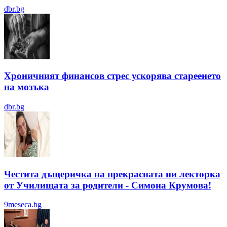
dbr.bg
Хроничният финансов стрес ускорява стареенето
на мозъка
dbr.bg
Честита дъщеричка на прекрасната ни лекторка
от Училищата за родители - Симона Крумова!
9meseca.bg