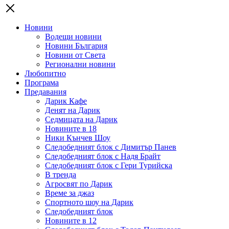
Новини
Водещи новини
Новини България
Новини от Света
Регионални новини
Любопитно
Програма
Предавания
Дарик Кафе
Денят на Дарик
Седмицата на Дарик
Новините в 18
Ники Кънчев Шоу
Следобедният блок с Димитър Панев
Следобедният блок с Надя Брайт
Следобедният блок с Гери Турийска
В тренда
Агросвят по Дарик
Време за джаз
Спортното шоу на Дарик
Следобедният блок
Новините в 12