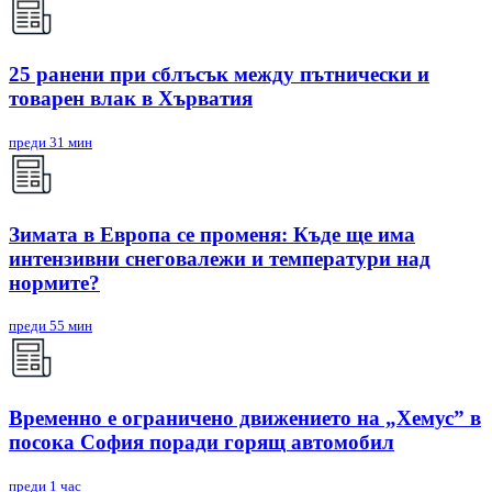
25 ранени при сблъсък между пътнически и
товарен влак в Хърватия
преди 31 мин
Зимата в Европа се променя: Къде ще има
интензивни снеговалежи и температури над
нормите?
преди 55 мин
Временно е ограничено движението на „Хемус” в
посока София поради горящ автомобил
преди 1 час