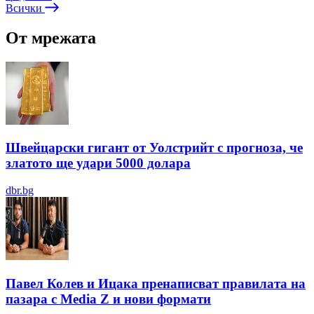
Всички
От мрежата
Швейцарски гигант от Уолстрийт с прогноза, че
златото ще удари 5000 долара
dbr.bg
Павел Колев и Ицака пренаписват правилата на
пазара с Media Z и нови формати