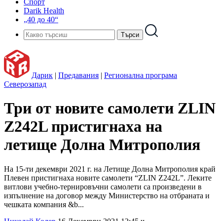
Спорт
Darik Health
„40 до 40“
Дарик
|
Предавания
|
Регионална програма
Северозапад
Три от новите самолети ZLIN
Z242L пристигнаха на
летище Долна Митрополия
На 15-ти декември 2021 г. на Летище Долна Митрополия край
Плевен пристигнаха новите самолети “ZLIN Z242L”. Леките
витлови учебно-тернировъчни самолети са произведени в
изпълнение на договор между Министерство на отбраната и
чешката компания &b...