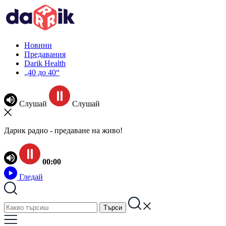
Новини
Предавания
Darik Health
„40 до 40“
Слушай
Слушай
Дарик радио - предаване на живо!
00:00
Гледай