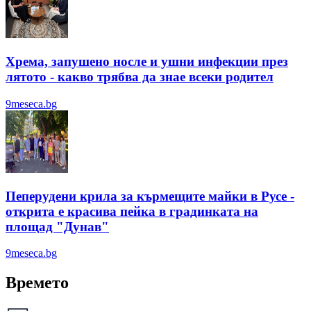
Хрема, запушено носле и ушни инфекции през
лятотo - какво трябва да знае всеки родител
9meseca.bg
Пеперудени крила за кърмещите майки в Русе -
открита е красива пейка в градинката на
площад "Дунав"
9meseca.bg
Времето