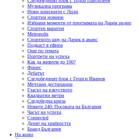
Следобедният блок с Тодор Пантилеев
Музикална програма
Нови хоризонти с Лили
Спортни новини
Избрани моменти от програмата на Дарик радио
Спортен маратон
Metropolis
Спортното шоу на Дарик в аванс
Подкаст в ефира
Още по темата
Портрети на успеха
Как да живеем до 100?
Финес
Дебатът
Следобедният блок с Георги Иванов
Мечтани дестинации
Гласът на изкуството
Квадратни метри
Следобедна криза
Новите 240: Посоката на България
Часът на успеха
Connected
Денят на храбростта
Бранд България
На живо