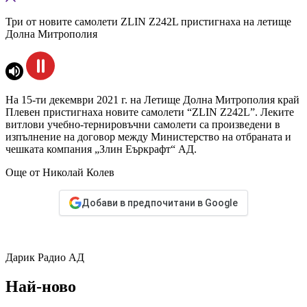
Три от новите самолети ZLIN Z242L пристигнаха на летище
Долна Митрополия
На 15-ти декември 2021 г. на Летище Долна Митрополия край
Плевен пристигнаха новите самолети “ZLIN Z242L”. Леките
витлови учебно-тернировъчни самолети са произведени в
изпълнение на договор между Министерство на отбраната и
чешката компания „Злин Еъркрафт“ АД.
Още от Николай Колев
Добави в предпочитани в Google
Дарик Радио АД
Най-ново