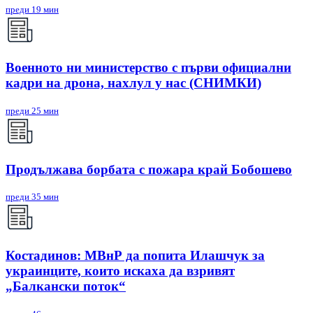
преди 19 мин
Военното ни министерство с първи официални
кадри на дрона, нахлул у нас (СНИМКИ)
преди 25 мин
Продължава борбата с пожара край Бобошево
преди 35 мин
Костадинов: МВнР да попита Илашчук за
украинците, които искаха да взривят
„Балкански поток“