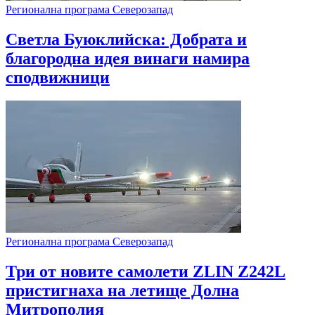
Регионална програма Северозапад
Светла Буюклийска: Добрата и
благородна идея винаги намира
сподвижници
Регионална програма Северозапад
Три от новите самолети ZLIN Z242L
пристигнаха на летище Долна
Митрополия