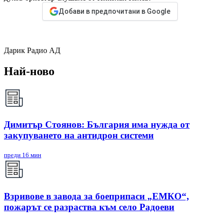
Добави в предпочитани в Google
Дарик Радио АД
Най-ново
Димитър Стоянов: България има нужда от
закупуването на антидрон системи
преди 16 мин
Взривове в завода за боеприпаси „ЕМКО“,
пожарът се разраства към село Радоеви