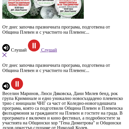
От днес започва празничната програма, подготвена от
Община Плевен и с участието на Плевенс...
Слушай
Слушай
От днес започва празничната програма, подготвена от
Община Плевен и с участието на Плевенс...
Веселин Маринов, Люси Дяковска, Дани Милев бенд, рок
група Криминале и едно уникално новосъздадено плевенско
трио с инициали ЧНГ са част от Коледно-новогодишната
програма, която са подготвили Община Плевен и Плевенска
филхармония за гражданите на Плевен и гостите на града. В
програмата е включен и кино фестивал, а подробностите за
участията на Общински хор "Гена Димитрова" и Общински
духов оркестър
слушаме от Николай Колев.