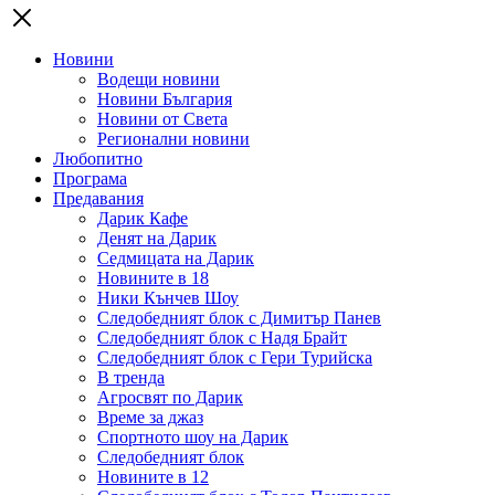
Новини
Водещи новини
Новини България
Новини от Света
Регионални новини
Любопитно
Програма
Предавания
Дарик Кафе
Денят на Дарик
Седмицата на Дарик
Новините в 18
Ники Кънчев Шоу
Следобедният блок с Димитър Панев
Следобедният блок с Надя Брайт
Следобедният блок с Гери Турийска
В тренда
Агросвят по Дарик
Време за джаз
Спортното шоу на Дарик
Следобедният блок
Новините в 12