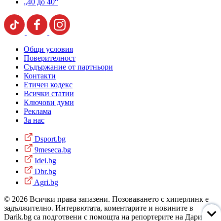
„40 до 40“
Общи условия
Поверителност
Съдържание от партньори
Контакти
Етичен кодекс
Всички статии
Ключови думи
Реклама
За нас
Dsport.bg
9meseca.bg
Idei.bg
Dbr.bg
Agri.bg
© 2026 Всички права запазени. Позоваването с хиперлинк е
задължително. Интервютата, коментарите и новините в
Darik.bg са подготвени с помощта на репортерите на Дарик