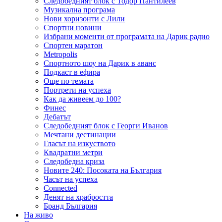
Следобедният блок с Тодор Пантилеев
Музикална програма
Нови хоризонти с Лили
Спортни новини
Избрани моменти от програмата на Дарик радио
Спортен маратон
Metropolis
Спортното шоу на Дарик в аванс
Подкаст в ефира
Още по темата
Портрети на успеха
Как да живеем до 100?
Финес
Дебатът
Следобедният блок с Георги Иванов
Мечтани дестинации
Гласът на изкуството
Квадратни метри
Следобедна криза
Новите 240: Посоката на България
Часът на успеха
Connected
Денят на храбростта
Бранд България
На живо