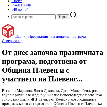
Спорт
Darik Health
„40 до 40“
Дарик
|
Предавания
|
Регионална програма
Северозапад
От днес започва празничната
програма, подготвена от
Община Плевен и с
участието на Плевенс...
Веселин Маринов, Люси Дяковска, Дани Милев бенд, рок
група Криминале и едно уникално новосъздадено плевенско
трио с инициали ЧНГ са част от Коледно-новогодишната
програма, която са подготвили Община Плевен и Плевенска