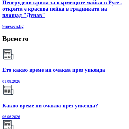
Пеперудени крила за кърмещите майки в Русе -
открита е красива пейка в градинката на
площад "Дунав"
9meseca.bg
Времето
Ето какво време ни очаква през уикенда
01.08.2026
Какво време ни очаква през уикенда?
06.06.2026