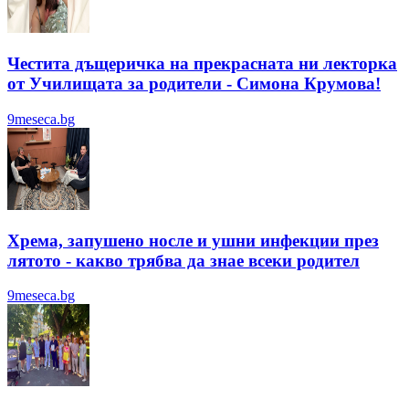
Честита дъщеричка на прекрасната ни лекторка
от Училищата за родители - Симона Крумова!
9meseca.bg
Хрема, запушено носле и ушни инфекции през
лятотo - какво трябва да знае всеки родител
9meseca.bg