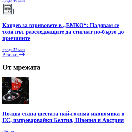
преди 46 мин
Кандев за взривовете в „ЕМКО“: Надявам се
този път разследващите да стигнат по-бързо до
причините
преди 52 мин
Всички
От мрежата
Полша стана шестата най-голяма икономика в
ЕС, изпреварвайки Белгия, Швеция и Австрия
dbr.bg