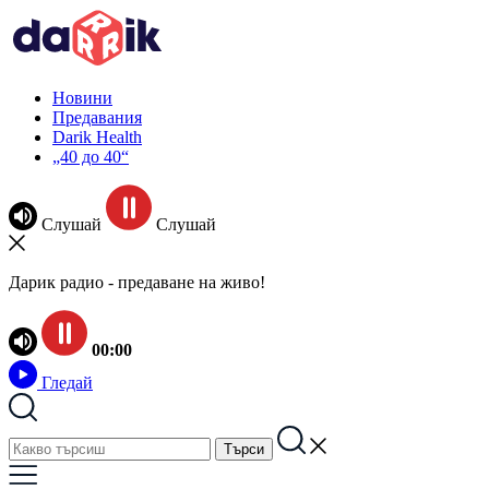
Новини
Предавания
Darik Health
„40 до 40“
Слушай
Слушай
Дарик радио - предаване на живо!
00:00
Гледай