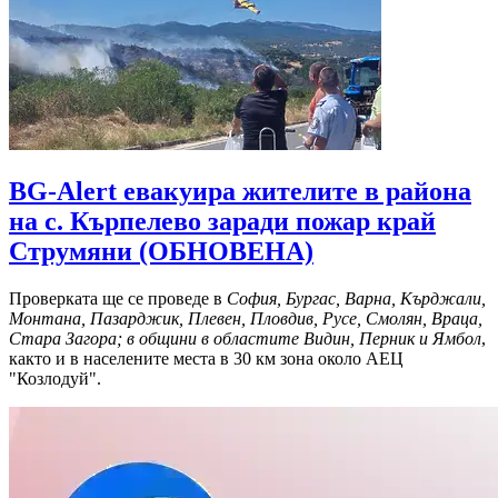
BG-Alert евакуира жителите в района
на с. Кърпелево заради пожар край
Струмяни (ОБНОВЕНА)
Проверката ще се проведе в
София, Бургас, Варна, Кърджали,
Монтана, Пазарджик, Плевен, Пловдив, Русе, Смолян, Враца,
Стара Загора; в общини в областите Видин, Перник и Ямбол
,
както и в населените места в 30 км зона около АЕЦ
"Козлодуй".