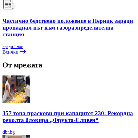
Частично бедствено положение в Перник заради
пропаднал път към газоразпределителна
станция
преди 1 час
Всички
От мрежата
357 тона праскови при капацитет 230: Рекордна
реколта блокира „Фрукто-Сливен“
dbr.bg