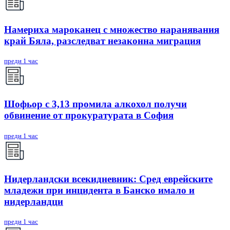
Намериха мароканец с множество наранявания
край Бяла, разследват незаконна миграция
преди 1 час
Шофьор с 3,13 промила алкохол получи
обвинение от прокуратурата в София
преди 1 час
Нидерландски всекидневник: Сред еврейските
младежи при инцидента в Банско имало и
нидерландци
преди 1 час