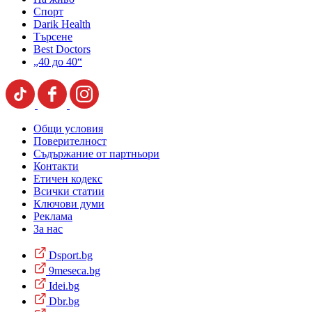
Спорт
Darik Health
Търсене
Best Doctors
„40 до 40“
Общи условия
Поверителност
Съдържание от партньори
Контакти
Етичен кодекс
Всички статии
Ключови думи
Реклама
За нас
Dsport.bg
9meseca.bg
Idei.bg
Dbr.bg