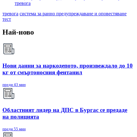
тревога
тревога
система за ранно предупреждаване и оповестяване
тест
Най-ново
Нови данни за наркодепото, произвеждало до 10
кг от смъртоносния фентанил
преди 43 мин
Областният лидер на ДПС в Бургас се предаде
на полицията
преди 55 мин