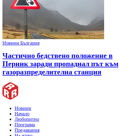
Новини България
Частично бедствено положение в
Перник заради пропаднал път към
газоразпределителна станция
Новини
Начало
Любопитно
Програма
Предавания
На живо