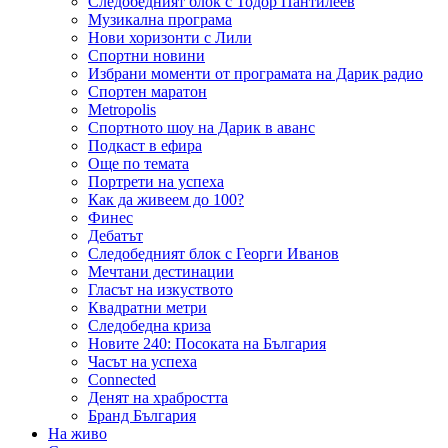
Следобедният блок с Тодор Пантилеев
Музикална програма
Нови хоризонти с Лили
Спортни новини
Избрани моменти от програмата на Дарик радио
Спортен маратон
Metropolis
Спортното шоу на Дарик в аванс
Подкаст в ефира
Още по темата
Портрети на успеха
Как да живеем до 100?
Финес
Дебатът
Следобедният блок с Георги Иванов
Мечтани дестинации
Гласът на изкуството
Квадратни метри
Следобедна криза
Новите 240: Посоката на България
Часът на успеха
Connected
Денят на храбростта
Бранд България
На живо