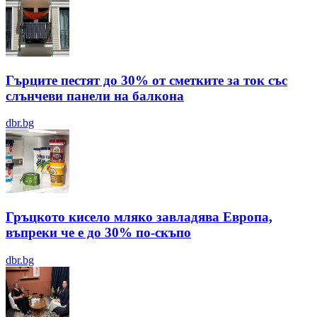
Гърците пестят до 30% от сметките за ток със
слънчеви панели на балкона
dbr.bg
Гръцкото кисело мляко завладява Европа,
въпреки че е до 30% по-скъпо
dbr.bg