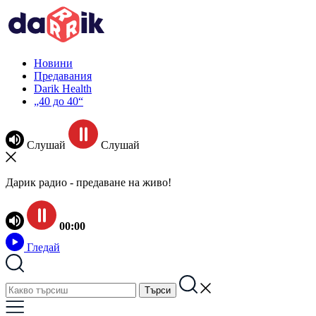
Новини
Предавания
Darik Health
„40 до 40“
Слушай
Слушай
Дарик радио - предаване на живо!
00:00
Гледай