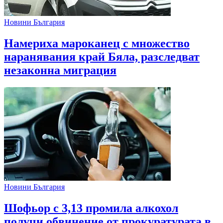
Новини България
Намериха мароканец с множество
наранявания край Бяла, разследват
незаконна миграция
Новини България
Шофьор с 3,13 промила алкохол
получи обвинение от прокуратурата в