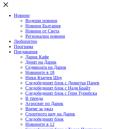
Новини
Водещи новини
Новини България
Новини от Света
Регионални новини
Любопитно
Програма
Предавания
Дарик Кафе
Денят на Дарик
Седмицата на Дарик
Новините в 18
Ники Кънчев Шоу
Следобедният блок с Димитър Панев
Следобедният блок с Надя Брайт
Следобедният блок с Гери Турийска
В тренда
Агросвят по Дарик
Време за джаз
Спортното шоу на Дарик
Следобедният блок
Новините в 12