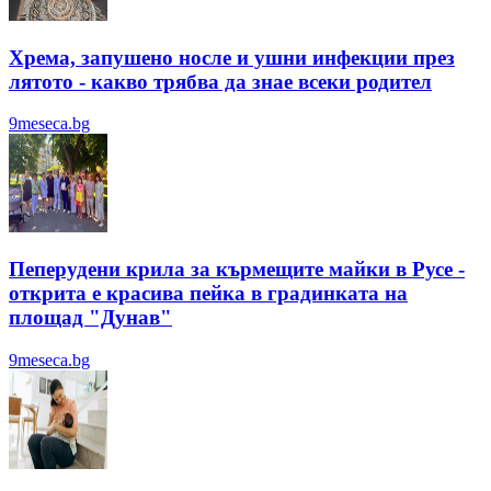
Хрема, запушено носле и ушни инфекции през
лятотo - какво трябва да знае всеки родител
9meseca.bg
Пеперудени крила за кърмещите майки в Русе -
открита е красива пейка в градинката на
площад "Дунав"
9meseca.bg