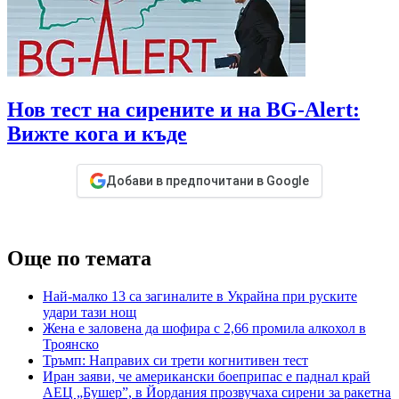
Нов тест на сирените и на BG-Alert:
Вижте кога и къде
Добави в предпочитани в Google
Още по темата
Най-малко 13 са загиналите в Украйна при руските
удари тази нощ
Жена е заловена да шофира с 2,66 промила алкохол в
Троянско
Тръмп: Направих си трети когнитивен тест
Иран заяви, че американски боеприпас е паднал край
АЕЦ „Бушер”, в Йордания прозвучаха сирени за ракетна