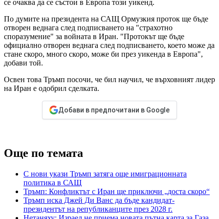
се очаква да се състои в Европа този уикенд.
По думите на президента на САЩ Ормузкия проток ще бъде
отворен веднага след подписването на "страхотно
споразумение" за войната в Иран. "Протокът ще бъде
официално отворен веднага след подписването, което може да
стане скоро, много скоро, може би през уикенда в Европа",
добави той.
Освен това Тръмп посочи, че бил научил, че върховният лидер
на Иран е одобрил сделката.
Добави в предпочитани в Google
Още по темата
С нови укази Тръмп затяга още имиграционната
политика в САЩ
Тръмп: Конфликтът с Иран ще приключи „доста скоро“
Тръмп иска Джей Ди Ванс да бъде кандидат-
президентът на републиканците през 2028 г.
Нетаняху: Израел не приема новата пътна карта за Газа