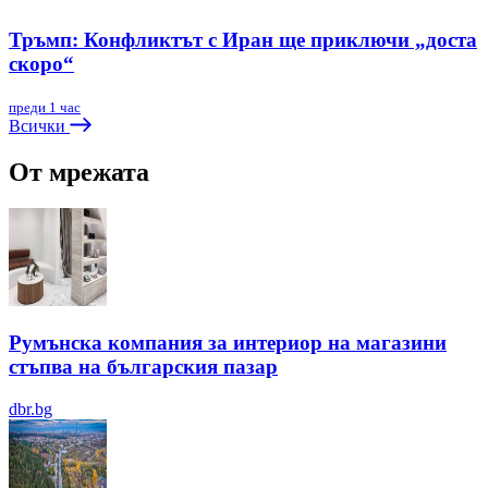
Тръмп: Конфликтът с Иран ще приключи „доста
скоро“
преди 1 час
Всички
От мрежата
Румънска компания за интериор на магазини
стъпва на българския пазар
dbr.bg