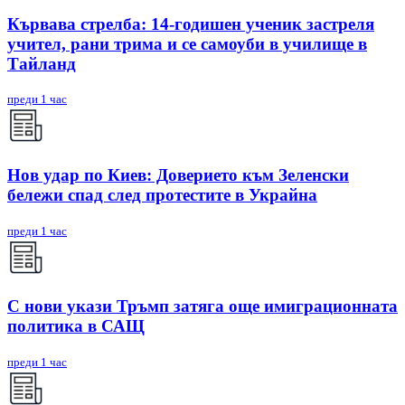
Кървава стрелба: 14-годишен ученик застреля
учител, рани трима и се самоуби в училище в
Тайланд
преди 1 час
Нов удар по Киев: Доверието към Зеленски
бележи спад след протестите в Украйна
преди 1 час
С нови укази Тръмп затяга още имиграционната
политика в САЩ
преди 1 час