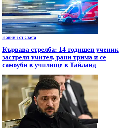
Новини от Света
Кървава стрелба: 14-годишен ученик
застреля учител, рани трима и се
самоуби в училище в Тайланд