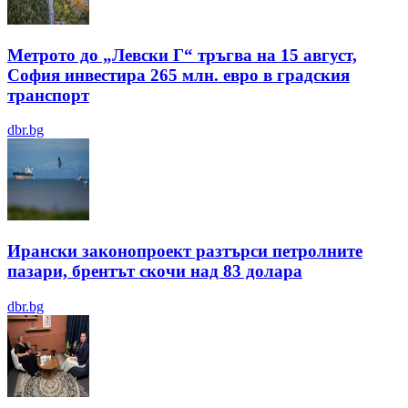
Метрото до „Левски Г“ тръгва на 15 август,
София инвестира 265 млн. евро в градския
транспорт
dbr.bg
Ирански законопроект разтърси петролните
пазари, брентът скочи над 83 долара
dbr.bg