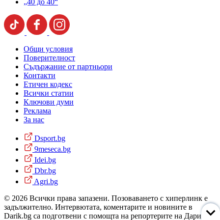
„40 до 40“
Общи условия
Поверителност
Съдържание от партньори
Контакти
Етичен кодекс
Всички статии
Ключови думи
Реклама
За нас
Dsport.bg
9meseca.bg
Idei.bg
Dbr.bg
Agri.bg
© 2026 Всички права запазени. Позоваването с хиперлинк е
задължително. Интервютата, коментарите и новините в
Darik.bg са подготвени с помощта на репортерите на Дарик