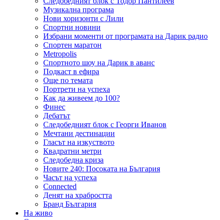
Следобедният блок с Тодор Пантилеев
Музикална програма
Нови хоризонти с Лили
Спортни новини
Избрани моменти от програмата на Дарик радио
Спортен маратон
Metropolis
Спортното шоу на Дарик в аванс
Подкаст в ефира
Още по темата
Портрети на успеха
Как да живеем до 100?
Финес
Дебатът
Следобедният блок с Георги Иванов
Мечтани дестинации
Гласът на изкуството
Квадратни метри
Следобедна криза
Новите 240: Посоката на България
Часът на успеха
Connected
Денят на храбростта
Бранд България
На живо