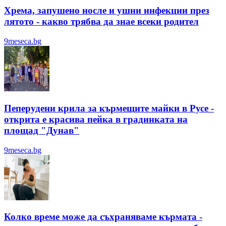
Хрема, запушено носле и ушни инфекции през
лятотo - какво трябва да знае всеки родител
9meseca.bg
Пеперудени крила за кърмещите майки в Русе -
открита е красива пейка в градинката на
площад "Дунав"
9meseca.bg
Колко време може да съхраняваме кърмата -