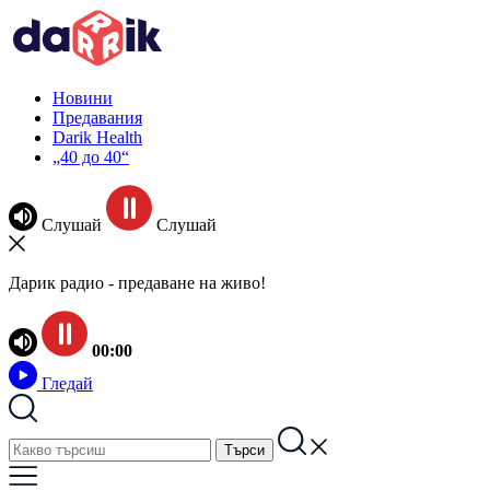
Новини
Предавания
Darik Health
„40 до 40“
Слушай
Слушай
Дарик радио - предаване на живо!
00:00
Гледай