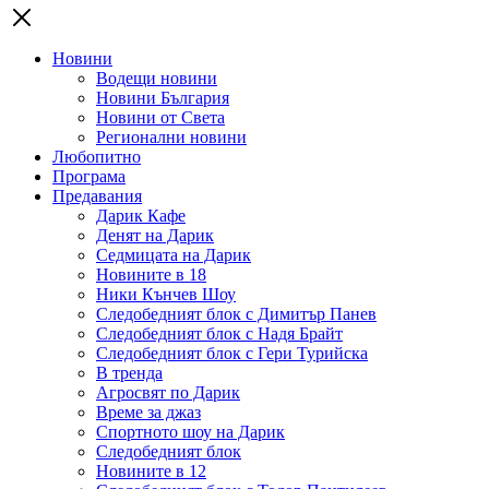
Новини
Водещи новини
Новини България
Новини от Света
Регионални новини
Любопитно
Програма
Предавания
Дарик Кафе
Денят на Дарик
Седмицата на Дарик
Новините в 18
Ники Кънчев Шоу
Следобедният блок с Димитър Панев
Следобедният блок с Надя Брайт
Следобедният блок с Гери Турийска
В тренда
Агросвят по Дарик
Време за джаз
Спортното шоу на Дарик
Следобедният блок
Новините в 12