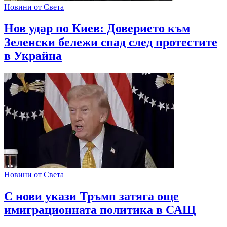
Новини от Света
Нов удар по Киев: Доверието към
Зеленски бележи спад след протестите
в Украйна
Новини от Света
С нови укази Тръмп затяга още
имиграционната политика в САЩ