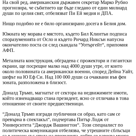
На свой ред, американския държавен секретар Марко Рубио
прогнозира, че събитието ще бъде гледано от един милиард
души по целия свят, отбелязват Пи Ей медия и ДПА.
Нищо подобно не е било организирано досега в Белия дом.
Южната му морава е мястото, където Бил Клинтън подписа
споразуменията от Осло и където Ричард Никсън напусна
окончателно поста си след скандала “Уотъргейт“, припомня
АФП.
Металната конструкция, обградена с прожектори и гигантски
екрани, ще посрещне малко над 4000 души утре, от които
около половината са американски военни, според Дейна Уайт,
шефът на Ю Еф Си. Над 100 000 души са очаквани във фен
зоната, разположена в близост.
Доналд Тръмп, магнатът от сектора на недвижимите имоти,
който изненадващо стана президент, ясно се отличава в това
отношение от своите предшественици.
“Доналд Тръмп изгради публичния си образ, като сам се
превърна в спектакъл“, подчертава Питър Лодж от
Университета “Джордж Вашингтон“. Този специалист по
политическа комуникация отбелязва, че утрешните сблъсъци
са в унисон със стила на президента, който се харесва много