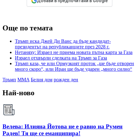
Добави в предпочитани в Google
Още по темата
Тръмп иска Джей Ди Ванс да бъде кандидат-
президентът на републиканците през 2028 г.
Нетаняху: Израел не приема новата пътна карта за Газа
Израел отхвърли сделката на Тръмп за Газа
Тръмп каза, че или Ормузкият проток „ще бъде отворен
много скоро“, или Иран ще бъде ударен „много силно“
Тръмп
MMA
Белия дом
рожден ден
Най-ново
Велева: Илияна Йотова не е равно на Румен
Радев! Тя ще се еманципира!