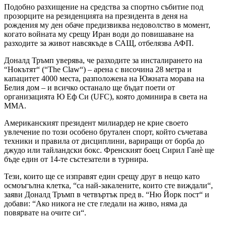
Подобно разхищение на средства за спортно събитие под
прозорците на резиденцията на президента в деня на
рождения му ден обаче предизвиква недоволство в момент,
когато войната му срещу Иран води до повишаване на
разходите за живот навсякъде в САЩ, отбелязва АФП.
Доналд Тръмп уверява, че разходите за инсталирането на
“Нокътят“ (“The Claw“) – арена с височина 28 метра и
капацитет 4000 места, разположена на Южната морава на
Белия дом – и всичко останало ще бъдат поети от
организацията Ю Еф Си (UFC), която доминира в света на
ММА.
Американският президент милиардер не крие своето
увлечение по този особено брутален спорт, който съчетава
техники и правила от дисциплини, вариращи от борба до
джудо или тайландски бокс. Френският боец Сирил Ганѐ ще
бъде един от 14-те състезатели в турнира.
Тези, които ще се изправят един срещу друг в нещо като
осмоъгълна клетка, “са най-закалените, които сте виждали“,
заяви Доналд Тръмп в четвъртък пред в. “Ню Йорк пост“ и
добави: “Ако никога не сте гледали на живо, няма да
повярвате на очите си“.