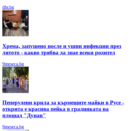
dbr.bg
Хрема, запушено носле и ушни инфекции през
лятотo - какво трябва да знае всеки родител
9meseca.bg
Пеперудени крила за кърмещите майки в Русе -
открита е красива пейка в градинката на
площад "Дунав"
9meseca.bg