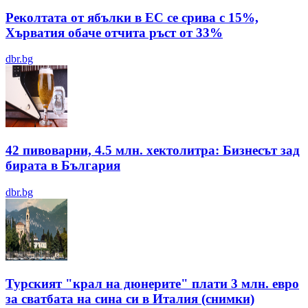
Реколтата от ябълки в ЕС се срива с 15%,
Хърватия обаче отчита ръст от 33%
dbr.bg
42 пивоварни, 4.5 млн. хектолитра: Бизнесът зад
бирата в България
dbr.bg
Турският "крал на дюнерите" плати 3 млн. евро
за сватбата на сина си в Италия (снимки)