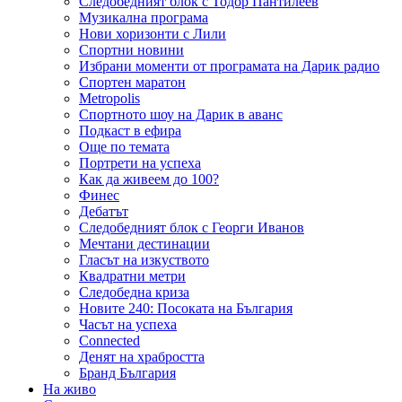
Следобедният блок с Тодор Пантилеев
Музикална програма
Нови хоризонти с Лили
Спортни новини
Избрани моменти от програмата на Дарик радио
Спортен маратон
Metropolis
Спортното шоу на Дарик в аванс
Подкаст в ефира
Още по темата
Портрети на успеха
Как да живеем до 100?
Финес
Дебатът
Следобедният блок с Георги Иванов
Мечтани дестинации
Гласът на изкуството
Квадратни метри
Следобедна криза
Новите 240: Посоката на България
Часът на успеха
Connected
Денят на храбростта
Бранд България
На живо