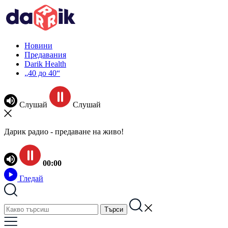
Новини
Предавания
Darik Health
„40 до 40“
Слушай
Слушай
Дарик радио - предаване на живо!
00:00
Гледай