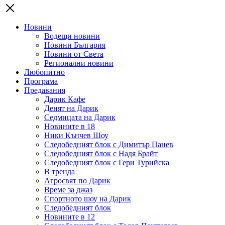
Новини
Водещи новини
Новини България
Новини от Света
Регионални новини
Любопитно
Програма
Предавания
Дарик Кафе
Денят на Дарик
Седмицата на Дарик
Новините в 18
Ники Кънчев Шоу
Следобедният блок с Димитър Панев
Следобедният блок с Надя Брайт
Следобедният блок с Гери Турийска
В тренда
Агросвят по Дарик
Време за джаз
Спортното шоу на Дарик
Следобедният блок
Новините в 12