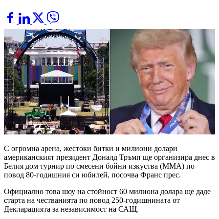
С огромна арена, жестоки битки и милиони долари
американският президент Доналд Тръмп ще организира днес в
Белия дом турнир по смесени бойни изкуства (MMA) по
повод 80-годишния си юбилей, посочва Франс прес.
Официално това шоу на стойност 60 милиона долара ще даде
старта на честванията по повод 250-годишнината от
Декларацията за независимост на САЩ.