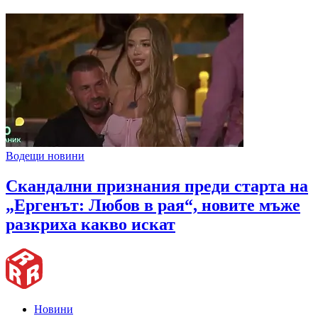
Водещи новини
Скандални признания преди старта на
„Ергенът: Любов в рая“, новите мъже
разкриха какво искат
Новини