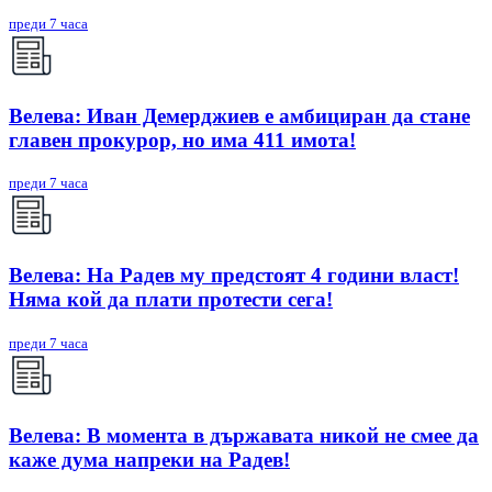
преди 7 часа
Велева: Иван Демерджиев е амбициран да стане
главен прокурор, но има 411 имота!
преди 7 часа
Велева: На Радев му предстоят 4 години власт!
Няма кой да плати протести сега!
преди 7 часа
Велева: В момента в държавата никой не смее да
каже дума напреки на Радев!