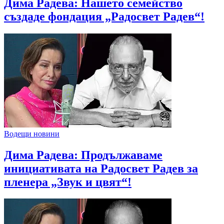
Дима Радева: Нашето семейство
създаде фондация „Радосвет Радев“!
Водещи новини
Дима Радева: Продължаваме
инициативата на Радосвет Радев за
пленера „Звук и цвят“!