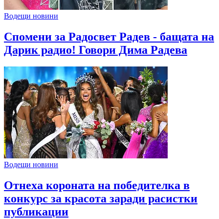
Водещи новини
Спомени за Радосвет Радев - бащата на
Дарик радио! Говори Дима Радева
Водещи новини
Отнеха короната на победителка в
конкурс за красота заради расистки
публикации