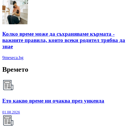
Колко време може да съхраняваме кърмата -
важните правила, които всеки родител трябва да
знае
9meseca.bg
Времето
Ето какво време ни очаква през уикенда
01.08.2026