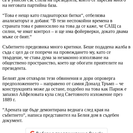
на неговата партийна база.
“Това е нещо като гладиаторски битки“, отбелязва
анализаторът и добавя: “В тези неспокойни времена в
страната това е равносилно на това да се каже, че САЩ са
силни, че имат контрол – и ще има фойерверки, докато двама
мъже се бият.“
Събитието предизвика много критики. Беше подадена жалба в
съда с цел да се попречи на провеждането му, като се
твърдеше, че става дума за незаконно използване на
обществено пространство, което ще обогати приятелите на
президента.
Белият дом отхвърли тези обвинения и дори опроверга
предположението – направено от самия Доналд Тръмп – че
конструкцията може да остане, подобно на това как Париж е
запазил Айфеловата кула след Световното изложение през
1889 г.
“Арената ще бъде демонтирана веднага след края на
събитието“, написа представител на Белия дом в съдебен
документ.