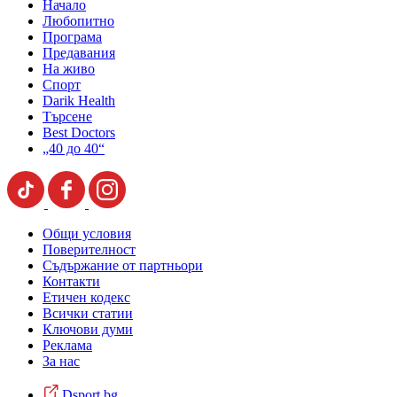
Начало
Любопитно
Програма
Предавания
На живо
Спорт
Darik Health
Търсене
Best Doctors
„40 до 40“
Общи условия
Поверителност
Съдържание от партньори
Контакти
Етичен кодекс
Всички статии
Ключови думи
Реклама
За нас
Dsport.bg