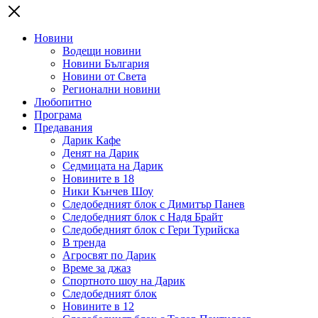
Новини
Водещи новини
Новини България
Новини от Света
Регионални новини
Любопитно
Програма
Предавания
Дарик Кафе
Денят на Дарик
Седмицата на Дарик
Новините в 18
Ники Кънчев Шоу
Следобедният блок с Димитър Панев
Следобедният блок с Надя Брайт
Следобедният блок с Гери Турийска
В тренда
Агросвят по Дарик
Време за джаз
Спортното шоу на Дарик
Следобедният блок
Новините в 12