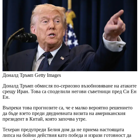
Доналд Тръмп
Getty Images
Доналд Тръмп обмисля по-сериозно възобновяване на атаките
срещу Иран. Това са споделили негови съветници пред Си Ен
Ен.
Въпреки това прогнозите са, че е малко вероятно решението
да бъде взето преди двудневната визита на американския
президент в Китай, която започва утре.
Техеран предупреди Белия дом да не приема настоящата
липса на бойни действия като победа и изрази готовност да