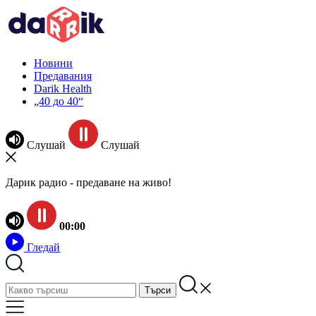
Новини
Предавания
Darik Health
„40 до 40“
Слушай
Слушай
Дарик радио - предаване на живо!
00:00
Гледай