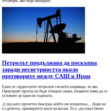
отговори, ако бъде нападнат.
Петролът продължава да поскъпва
заради несигурността около
преговорите между САЩ и Иран
Един от саудитските петролни гиганти алармира, че ако
Ормузкият проток не бъде отворен скоро, пазарите няма да се
успокоят до края на годината.
„След като прочетох боклука, който ни изпратиха… Дори не
го дочетох, примирието виси на косъм. То е „на изкуствено