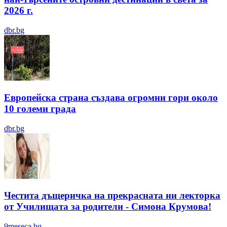
2026 г.
dbr.bg
Европейска страна създава огромни гори около
10 големи града
dbr.bg
Честита дъщеричка на прекрасната ни лекторка
от Училищата за родители - Симона Крумова!
9meseca.bg