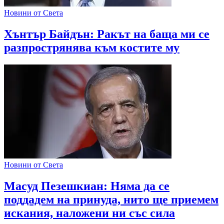
Новини от Света
Хънтър Байдън: Ракът на баща ми се
разпрострянява към костите му
Новини от Света
Масуд Пезешкиан: Няма да се
поддадем на принуда, нито ще приемем
искания, наложени ни със сила