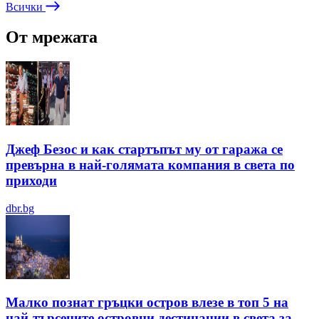
Всички
От мрежата
Джеф Безос и как стартъпът му от гаража се
превърна в най-голямата компания в света по
приходи
dbr.bg
Малко познат гръцки остров влезе в топ 5 на
най-търсените островни дестинации в света за