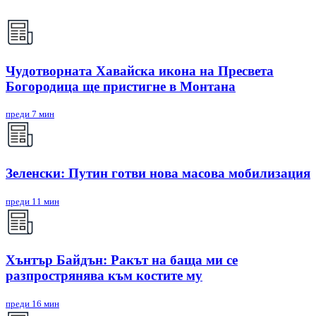
Чудотворната Хавайска икона на Пресвета
Богородица ще пристигне в Монтана
преди 7 мин
Зеленски: Путин готви нова масова мобилизация
преди 11 мин
Хънтър Байдън: Ракът на баща ми се
разпрострянява към костите му
преди 16 мин