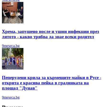
Хрема, запушено носле и ушни инфекции през
лятотo - какво трябва да знае всеки родител
9meseca.bg
Пеперудени крила за кърмещите майки в Русе -
открита е красива пейка в градинката на
площад "Дунав"
9meseca.bg