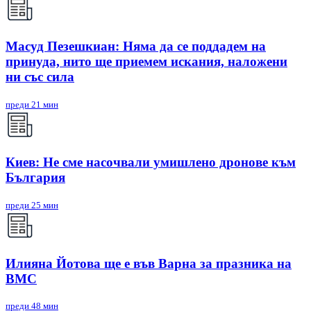
Масуд Пезешкиан: Няма да се поддадем на
принуда, нито ще приемем искания, наложени
ни със сила
преди 21 мин
Киев: Не сме насочвали умишлено дронове към
България
преди 25 мин
Илияна Йотова ще е във Варна за празника на
ВМС
преди 48 мин