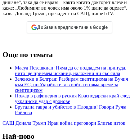
дишане“, така да се изразя – както когато докторът влезе и
каже: „Любимият ви човек има около 1% шанс да оцелее“,
казва Доналд Тръмп, президент на САЩ, пише bTV.
Добави в предпочитани в Google
Още по темата
Масуд Пезешкиан: Няма да се поддадем на принуда,
нито ще приемем искания, наложени ни със сила
Зеленски в Белград: Разбирам скептицизма на Вучич
към ЕС, но Украйна е във война и няма време за
скептицизъм
Пожар в рафинерия в руския Краснодарски край след
украински удар с дронове
Брутална гавра и убийство в Пловдив! Говори Ружа
Райчева
САЩ
Доналд Тръмп
Иран
война
преговори
Близък изток
Най-ново