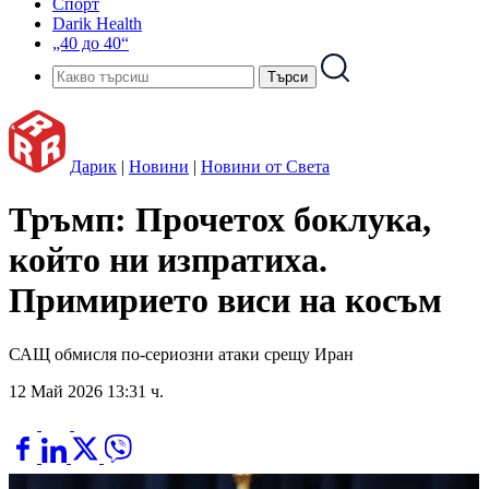
Спорт
Darik Health
„40 до 40“
Дарик
|
Новини
|
Новини от Света
Тръмп: Прочетох боклука,
който ни изпратиха.
Примирието виси на косъм
САЩ обмисля по-сериозни атаки срещу Иран
12 Май 2026 13:31 ч.