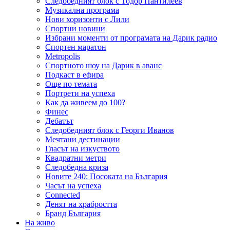
Следобедният блок с Тодор Пантилеев
Музикална програма
Нови хоризонти с Лили
Спортни новини
Избрани моменти от програмата на Дарик радио
Спортен маратон
Metropolis
Спортното шоу на Дарик в аванс
Подкаст в ефира
Още по темата
Портрети на успеха
Как да живеем до 100?
Финес
Дебатът
Следобедният блок с Георги Иванов
Мечтани дестинации
Гласът на изкуството
Квадратни метри
Следобедна криза
Новите 240: Посоката на България
Часът на успеха
Connected
Денят на храбростта
Бранд България
На живо