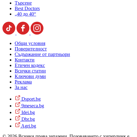
Търсене
Best Doctors
„40 до 40“
Общи условия
Поверителност
Съдържание от партньори
Контакти
Етичен кодекс
Всички статии
Ключови думи
Реклама
За нас
Dsport.bg
9meseca.bg
Idei.bg
Dbr.bg
Agri.bg
© 2026 Всички права запазени. Позоваването с хиперлинк е