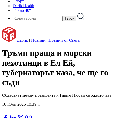
Спорт
Darik Health
„40 до 40“
Дарик
|
Новини
|
Новини от Света
Тръмп праща и морски
пехотинци в Ел Ей,
губернаторът каза, че ще го
съди
Сблъсъкът между президента и Гавим Нюсъм се ожесточава
10 Юни 2025 10:39 ч.