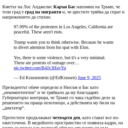
Кметът на Лос Анджелис
Карън Бас
напомни на Тръмп, че
този град е
град на мигранти
и, че арестите трябва да спрат и
напрежението да стихне.
97-99% of the protesters in Los Angeles, California are
peaceful. These aren't riots.
Trump wants you to think otherwise. Because he wants
to divert attention from his spat with Elon.
Yes, there is some violence, but it's a very minimal.
These are protests of outrage over…
pic.twitter.com/B4Jx3HavYu
— Ed Krassenstein (@EdKrassen)
June 9, 2025
Президентът обаче определи и Нюсъм и Бас като
„некомпетентни“ и че трябвало да му благодарят.
Губернаторът контрира, че Тръмп го чака съдебно дело за
решението на праща пехотинци, а действията му били на
„диктатор“.
Протестите продължават
четвърти ден
, като стават все по-
ожесточени. В медийното пространство се появиха кадри, на
които се вижда как полицай обръща оръжието си към