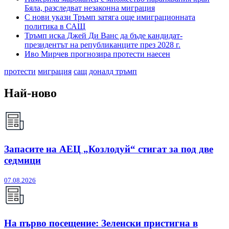
Бяла, разследват незаконна миграция
С нови укази Тръмп затяга още имиграционната
политика в САЩ
Тръмп иска Джей Ди Ванс да бъде кандидат-
президентът на републиканците през 2028 г.
Иво Мирчев прогнозира протести наесен
протести
миграция
сащ
доналд тръмп
Най-ново
Запасите на АЕЦ „Козлодуй“ стигат за под две
седмици
07.08.2026
На първо посещение: Зеленски пристигна в