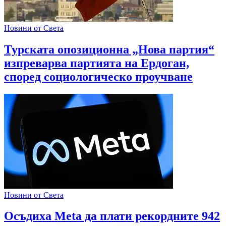
Новини от Света
Турската опозиционна „Нова партия“
изпреварва партията на Ердоган,
според социологическо проучване
Новини от Света
Осъдиха Meta да плати рекордните 942