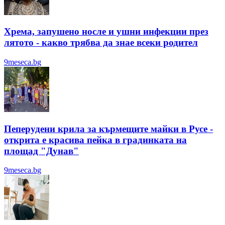
Хрема, запушено носле и ушни инфекции през
лятотo - какво трябва да знае всеки родител
9meseca.bg
Пеперудени крила за кърмещите майки в Русе -
открита е красива пейка в градинката на
площад "Дунав"
9meseca.bg