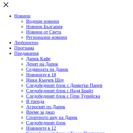
Новини
Водещи новини
Новини България
Новини от Света
Регионални новини
Любопитно
Програма
Предавания
Дарик Кафе
Денят на Дарик
Седмицата на Дарик
Новините в 18
Ники Кънчев Шоу
Следобедният блок с Димитър Панев
Следобедният блок с Надя Брайт
Следобедният блок с Гери Турийска
В тренда
Агросвят по Дарик
Време за джаз
Спортното шоу на Дарик
Следобедният блок
Новините в 12