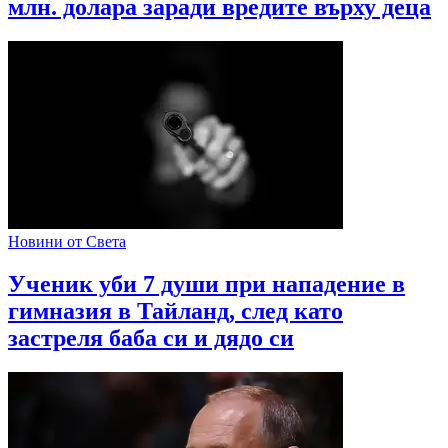
млн. долара заради вредите върху деца
Новини от Света
Ученик уби 7 души при нападение в
гимназия в Тайланд, след като
застреля баба си и дядо си