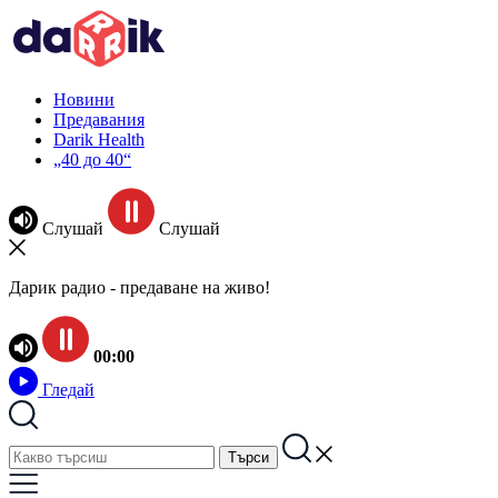
Новини
Предавания
Darik Health
„40 до 40“
Слушай
Слушай
Дарик радио - предаване на живо!
00:00
Гледай