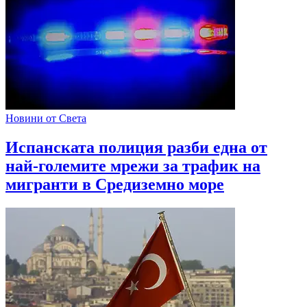
Новини от Света
Испанската полиция разби една от
най-големите мрежи за трафик на
мигранти в Средиземно море