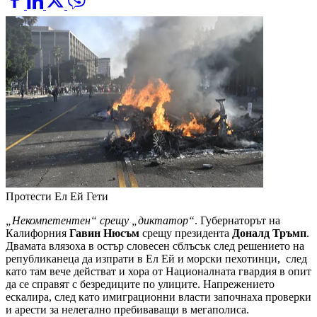
Протести Ел Ей
Гети
„Некомпетентен“ срещу „диктатор“
. Губернаторът на
Калифорния
Гавин Нюсъм
срещу президента
Доналд Тръмп
.
Двамата влязоха в остър словесен сблъсък след решението на
републиканеца да изпрати в Ел Ей и морски пехотинци, след
като там вече действат и хора от Националната гвардия в опит
да се справят с безредиците по улиците. Напрежението
ескалира, след като имиграционни власти започнаха проверки
и арести за нелегално пребиваващи в мегаполиса.