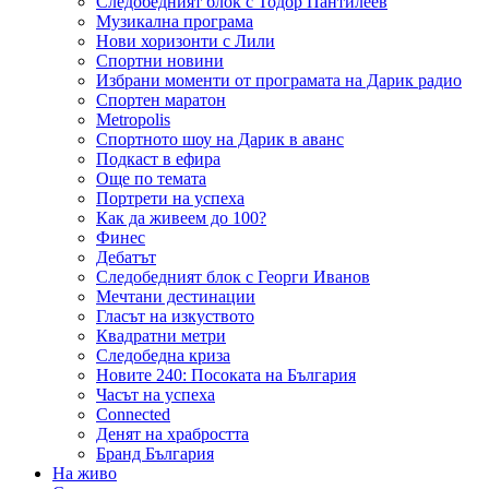
Следобедният блок с Тодор Пантилеев
Музикална програма
Нови хоризонти с Лили
Спортни новини
Избрани моменти от програмата на Дарик радио
Спортен маратон
Metropolis
Спортното шоу на Дарик в аванс
Подкаст в ефира
Още по темата
Портрети на успеха
Как да живеем до 100?
Финес
Дебатът
Следобедният блок с Георги Иванов
Мечтани дестинации
Гласът на изкуството
Квадратни метри
Следобедна криза
Новите 240: Посоката на България
Часът на успеха
Connected
Денят на храбростта
Бранд България
На живо