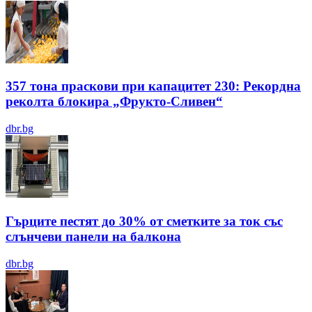
357 тона праскови при капацитет 230: Рекордна
реколта блокира „Фрукто-Сливен“
dbr.bg
Гърците пестят до 30% от сметките за ток със
слънчеви панели на балкона
dbr.bg