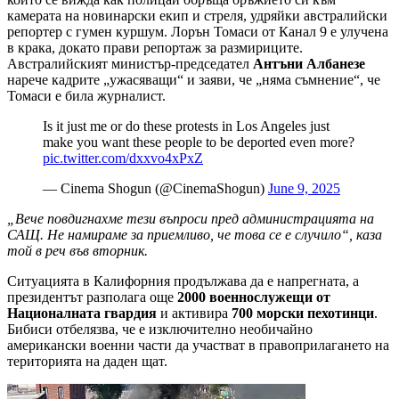
камерата на новинарски екип и стреля, удряйки австралийски
репортер с гумен куршум. Лорън Томаси от Канал 9 е улучена
в крака, докато прави репортаж за размириците.
Австралийският министър-председател
Антъни Албанезе
нарече кадрите „ужасяващи“ и заяви, че „няма съмнение“, че
Томаси е била журналист.
Is it just me or do these protests in Los Angeles just
make you want these people to be deported even more?
pic.twitter.com/dxxvo4xPxZ
— Cinema Shogun (@CinemaShogun)
June 9, 2025
„Вече повдигнахме тези въпроси пред администрацията на
САЩ. Не намираме за приемливо, че това се е случило“, каза
той в реч във вторник.
Ситуацията в Калифорния продължава да е напрегната, а
президентът разполага още
2000 военнослужещи от
Националната гвардия
и активира
700 морски пехотинци
.
Бибиси отбелязва, че е изключително необичайно
американски военни части да участват в правоприлагането на
територията на даден щат.