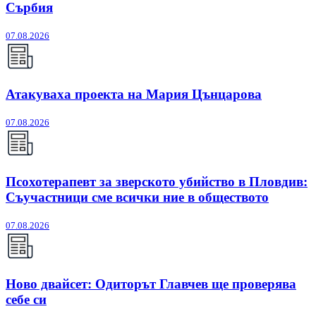
Сърбия
07.08.2026
Атакуваха проекта на Мария Цънцарова
07.08.2026
Псохотерапевт за зверското убийство в Пловдив:
Съучастници сме всички ние в обществото
07.08.2026
Ново двайсет: Одиторът Главчев ще проверява
себе си