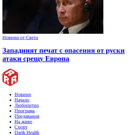
Новини от Света
Западният печат с опасения от руски
атаки срещу Европа
Новини
Начало
Любопитно
Програма
Предавания
На живо
Спорт
Darik Health