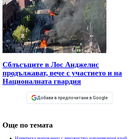
Сблъсъците в Лос Анджелис
продължават, вече с участието и на
Националната гвардия
Добави в предпочитани в Google
Още по темата
Намериха мароканец с множество наранявания край