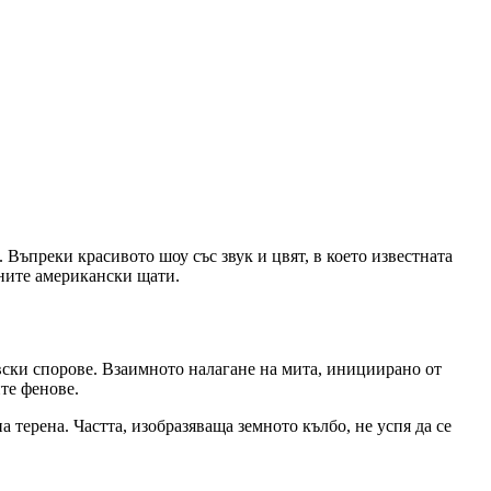
Въпреки красивото шоу със звук и цвят, в което известната
ните американски щати.
вски спорове. Взаимното налагане на мита, инициирано от
те фенове.
терена. Частта, изобразяваща земното кълбо, не успя да се