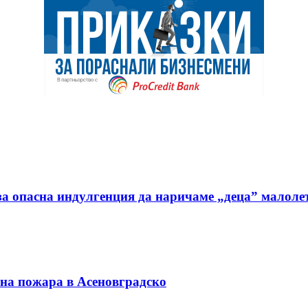
а опасна индулгенция да наричаме „деца” малоле
 на пожара в Асеновградско