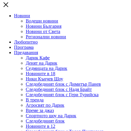
Новини
Водещи новини
Новини България
Новини от Света
Регионални новини
Любопитно
Програма
Предавания
Дарик Кафе
Денят на Дарик
Седмицата на Дарик
Новините в 18
Ники Кънчев Шоу
Следобедният блок с Димитър Панев
Следобедният блок с Надя Брайт
Следобедният блок с Гери Турийска
В тренда
Агросвят по Дарик
Време за джаз
Спортното шоу на Дарик
Следобедният блок
Новините в 12