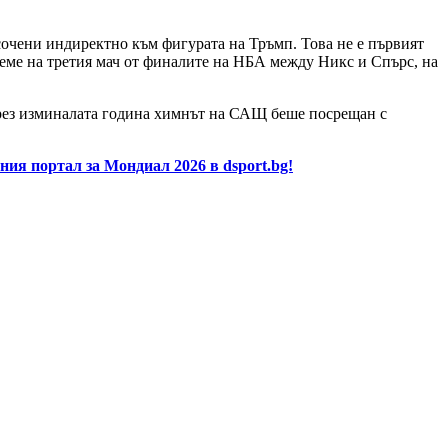
сочени индиректно към фигурата на Тръмп. Това не е първият
реме на третия мач от финалите на НБА между Никс и Спърс, на
 през изминалата година химнът на САЩ беше посрещан с
ия портал за Мондиал 2026 в dsport.bg!