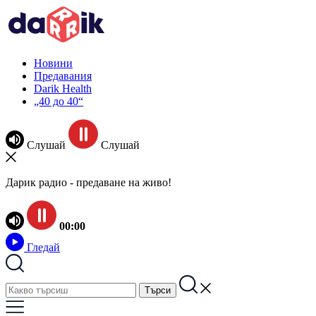
Новини
Предавания
Darik Health
„40 до 40“
Слушай
Слушай
Дарик радио - предаване на живо!
00:00
Гледай