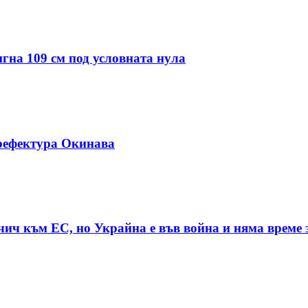
гна 109 см под условната нула
рефектура Окинава
чич към ЕС, но Украйна е във война и няма време 