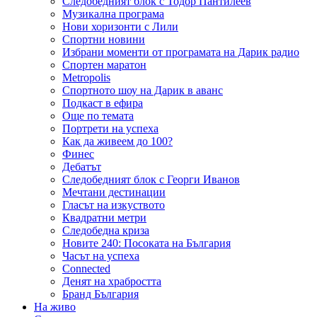
Следобедният блок с Тодор Пантилеев
Музикална програма
Нови хоризонти с Лили
Спортни новини
Избрани моменти от програмата на Дарик радио
Спортен маратон
Metropolis
Спортното шоу на Дарик в аванс
Подкаст в ефира
Още по темата
Портрети на успеха
Как да живеем до 100?
Финес
Дебатът
Следобедният блок с Георги Иванов
Мечтани дестинации
Гласът на изкуството
Квадратни метри
Следобедна криза
Новите 240: Посоката на България
Часът на успеха
Connected
Денят на храбростта
Бранд България
На живо