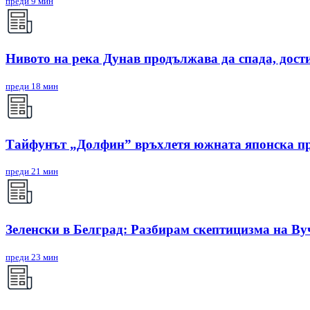
преди 9 мин
Нивото на река Дунав продължава да спада, дости
преди 18 мин
Тайфунът „Долфин” връхлетя южната японска п
преди 21 мин
Зеленски в Белград: Разбирам скептицизма на Ву
преди 23 мин