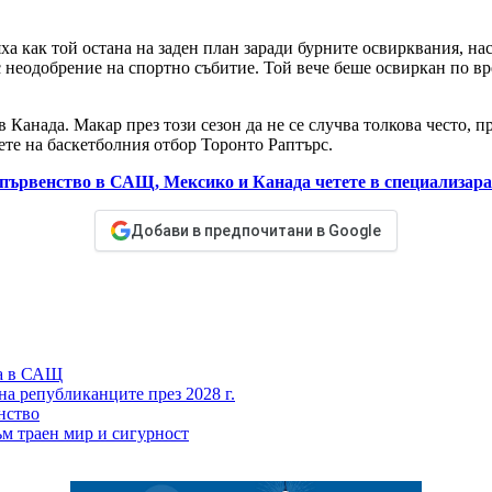
а как той остана на заден план заради бурните освирквания, на
с неодобрение на спортно събитие. Той вече беше освиркан по в
 Канада. Макар през този сезон да не се случва толкова често,
ете на баскетболния отбор Торонто Раптърс.
първенство в САЩ, Мексико и Канада четете в специализаран
Добави в предпочитани в Google
ка в САЩ
а републиканците през 2028 г.
нство
ъм траен мир и сигурност