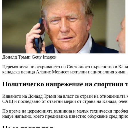
Доналд Тръмп
Getty Images
Церемонията по откриването на Световното първенство в Канада
канадска певица Аланис Морисет изпълни националния химн, 
Политическо напрежение на спортния 
Идването на Доналд Тръмп на власт се отрази на отношенията
САЩ и последвано от ответни мерки от страна на Канада, очеви
По време на церемонията възникна и малък технически проблем 
надуе напълно, което предизвика известно объркване сред при