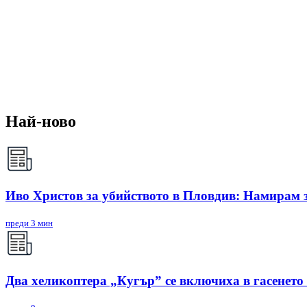
Най-ново
Иво Христов за убийството в Пловдив: Намирам з
преди 3 мин
Два хеликоптера „Кугър” се включиха в гасенето