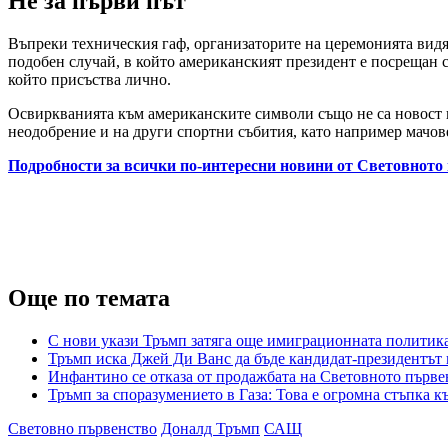
Не за първи път
Въпреки техническия гаф, организаторите на церемонията видях
подобен случай, в който американският президент е посрещан 
който присъства лично.
Освиркванията към американските символи също не са новост в
неодобрение и на други спортни събития, като например мачов
Подробности за всички по-интересни новини от Световното 
Още по темата
С нови укази Тръмп затяга още имиграционната полити
Тръмп иска Джей Ди Ванс да бъде кандидат-президентът н
Инфантино се отказа от продажбата на Световното първе
Тръмп за споразумението в Газа: Това е огромна стъпка к
Световно първенство
Доналд Тръмп
САЩ