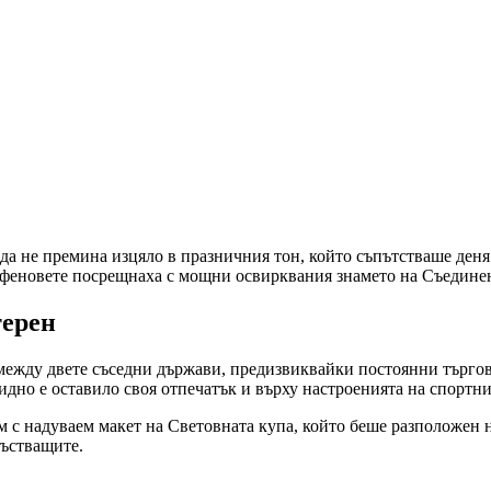
 не премина изцяло в празничния тон, който съпътстваше деня. 
феновете посрещнаха с мощни освирквания знамето на Съедине
терен
 между двете съседни държави, предизвиквайки постоянни търго
дно е оставило своя отпечатък и върху настроенията на спортни
с надуваем макет на Световната купа, който беше разположен на 
състващите.