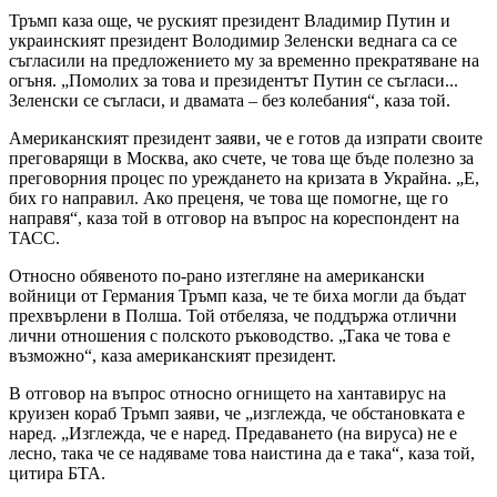
Тръмп каза още, че руският президент Владимир Путин и
украинският президент Володимир Зеленски веднага са се
съгласили на предложението му за временно прекратяване на
огъня. „Помолих за това и президентът Путин се съгласи...
Зеленски се съгласи, и двамата – без колебания“, каза той.
Американският президент заяви, че е готов да изпрати своите
преговарящи в Москва, ако счете, че това ще бъде полезно за
преговорния процес по уреждането на кризата в Украйна. „Е,
бих го направил. Ако преценя, че това ще помогне, ще го
направя“, каза той в отговор на въпрос на кореспондент на
ТАСС.
Относно обявеното по-рано изтегляне на американски
войници от Германия Тръмп каза, че те биха могли да бъдат
прехвърлени в Полша. Той отбеляза, че поддържа отлични
лични отношения с полското ръководство. „Така че това е
възможно“, каза американският президент.
В отговор на въпрос относно огнището на хантавирус на
круизен кораб Тръмп заяви, че „изглежда, че обстановката е
наред. „Изглежда, че е наред. Предаването (на вируса) не е
лесно, така че се надяваме това наистина да е така“, каза той,
цитира БТА.