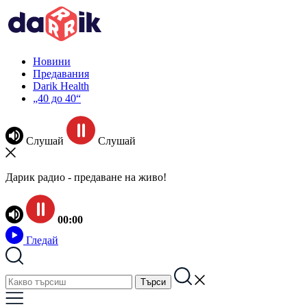
Новини
Предавания
Darik Health
„40 до 40“
Слушай
Слушай
Дарик радио - предаване на живо!
00:00
Гледай