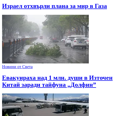
Израел отхвърли плана за мир в Газа
Новини от Света
Евакуираха над 1 млн. души в Източен
Китай заради тайфуна „Долфин”