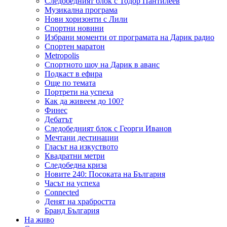
Следобедният блок с Тодор Пантилеев
Музикална програма
Нови хоризонти с Лили
Спортни новини
Избрани моменти от програмата на Дарик радио
Спортен маратон
Metropolis
Спортното шоу на Дарик в аванс
Подкаст в ефира
Още по темата
Портрети на успеха
Как да живеем до 100?
Финес
Дебатът
Следобедният блок с Георги Иванов
Мечтани дестинации
Гласът на изкуството
Квадратни метри
Следобедна криза
Новите 240: Посоката на България
Часът на успеха
Connected
Денят на храбростта
Бранд България
На живо