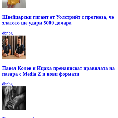
Швейцарски гигант от Уолстрийт с прогноза, че
златото ще удари 5000 долара
dbr.bg
Павел Колев и Ицака пренаписват правилата на
пазара с Media Z и нови формати
dbr.bg