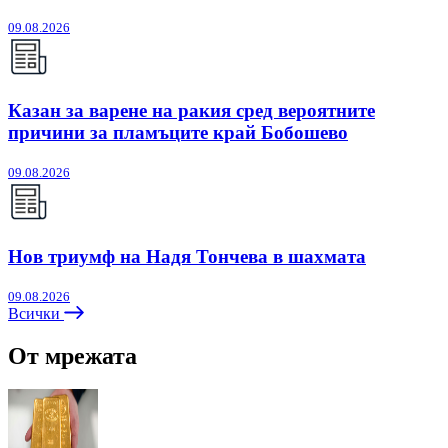
09.08.2026
Казан за варене на ракия сред вероятните
причини за пламъците край Бобошево
09.08.2026
Нов триумф на Надя Тончева в шахмата
09.08.2026
Всички
От мрежата