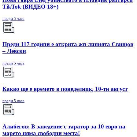
TikTok (ВИДЕО 18+)
преди 5 часа
Преди 117 години е открита жп линията Свищов
– Левски
преди 5 часа
Какво ще е времето в понеделник, 10-ти август
преди 5 часа
Алибегов: В заведение с таратор за 10 евро на
морето няма свободни места!