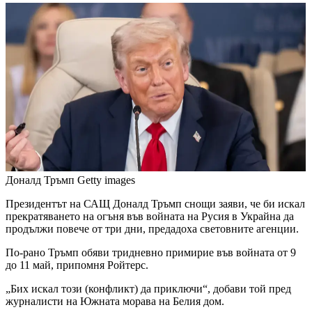
Доналд Тръмп
Getty images
Президентът на САЩ Доналд Тръмп снощи заяви, че би искал
прекратяването на огъня във войната на Русия в Украйна да
продължи повече от три дни, предадоха световните агенции.
По-рано Тръмп обяви тридневно примирие във войната от 9
до 11 май, припомня Ройтерс.
„Бих искал този (конфликт) да приключи“, добави той пред
журналисти на Южната морава на Белия дом.