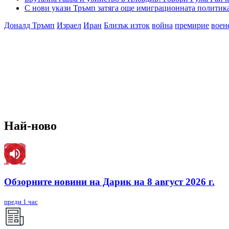
С нови укази Тръмп затяга още имиграционната полити
Доналд Тръмп
Израел
Иран
Близък изток
война
премирие
воен
Най-ново
Обзорните новини на Дарик на 8 август 2026 г.
преди 1 час