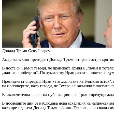
Доналд Тръмп
Getty Images
Американският президент Доналд Тръмп отправи остри критики
В поста си Тръмп твърди, че иранската армия е „пълен и тотале
„напълно победени“. По думите му Иран разчита повече на дум
Президентът определя Иран като „хулигана на Близкия изток“, 
на преговорите, като твърди, че Техеран е закъснял с постигане
В заключителната част на публикацията си Тръмп предупреждава,
В последните дни се наблюдава нова ескалация на напрежениет
като президентът Доналд Тръмп обвини Техеран, че е свалил а