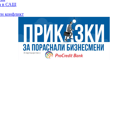
ка в САЩ
ен конфликт