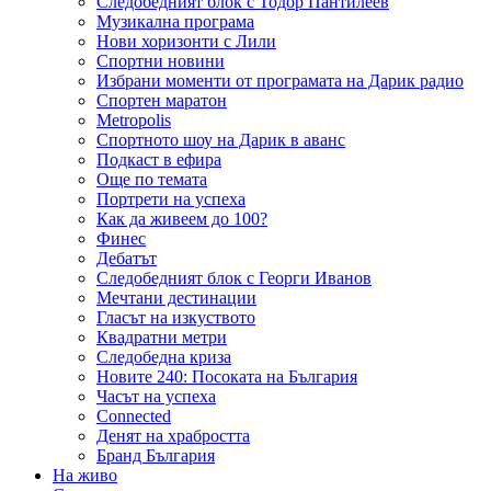
Следобедният блок с Тодор Пантилеев
Музикална програма
Нови хоризонти с Лили
Спортни новини
Избрани моменти от програмата на Дарик радио
Спортен маратон
Metropolis
Спортното шоу на Дарик в аванс
Подкаст в ефира
Още по темата
Портрети на успеха
Как да живеем до 100?
Финес
Дебатът
Следобедният блок с Георги Иванов
Мечтани дестинации
Гласът на изкуството
Квадратни метри
Следобедна криза
Новите 240: Посоката на България
Часът на успеха
Connected
Денят на храбростта
Бранд България
На живо