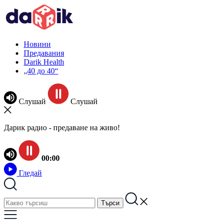
Новини
Предавания
Darik Health
„40 до 40“
Слушай
Слушай
Дарик радио - предаване на живо!
00:00
Гледай