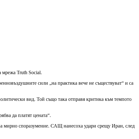
мрежа Truth Social.
военновъздушните сили „на практика вече не съществуват“ и са
 политически вид. Той също така отправя критика към темпото
ябва да платят цената“.
 на мирно споразумение. САЩ нанесоха удари срещу Иран, след