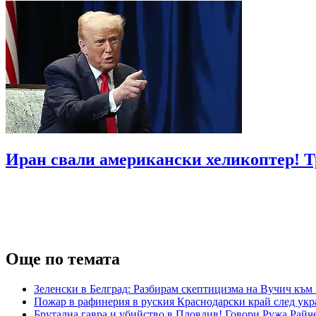
Иран свали американски хеликоптер! Т
Още по темата
Зеленски в Белград: Разбирам скептицизма на Вучич към 
Пожар в рафинерия в руския Краснодарски край след укр
Брутална гавра и убийство в Пловдив! Говори Ружа Райч