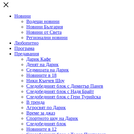
Новини
Водещи новини
Новини България
Новини от Света
Регионални новини
Любопитно
Програма
Предавания
Дарик Кафе
Денят на Дарик
Седмицата на Дарик
Новините в 18
Ники Кънчев Шоу
Следобедният блок с Димитър Панев
Следобедният блок с Надя Брайт
Следобедният блок с Гери Турийска
В тренда
Агросвят по Дарик
Време за джаз
Спортното шоу на Дарик
Следобедният блок
Новините в 12