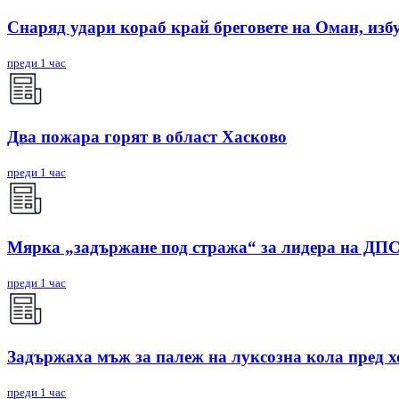
Снаряд удари кораб край бреговете на Оман, изб
преди 1 час
Два пожара горят в област Хасково
преди 1 час
Мярка „задържане под стража“ за лидера на ДП
преди 1 час
Задържаха мъж за палеж на луксозна кола пред х
преди 1 час