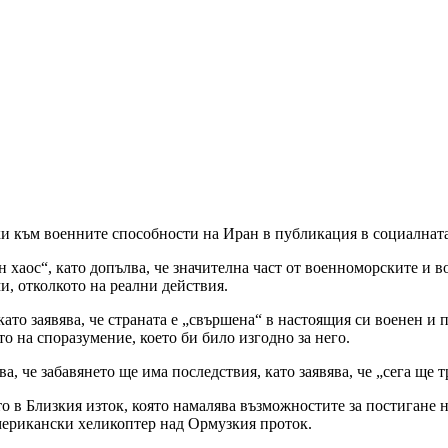
 към военните способности на Иран в публикация в социалната 
н хаос“, като допълва, че значителна част от военноморските и 
и, отколкото на реални действия.
като заявява, че страната е „свършена“ в настоящия си военен и
то на споразумение, което би било изгодно за него.
 че забавянето ще има последствия, като заявява, че „сега ще тр
о в Близкия изток, която намалява възможностите за постигане
мерикански хеликоптер над Ормузкия проток.