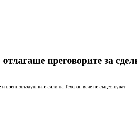
отлагаше преговорите за сделк
 и военновъздушните сили на Техеран вече не съществуват