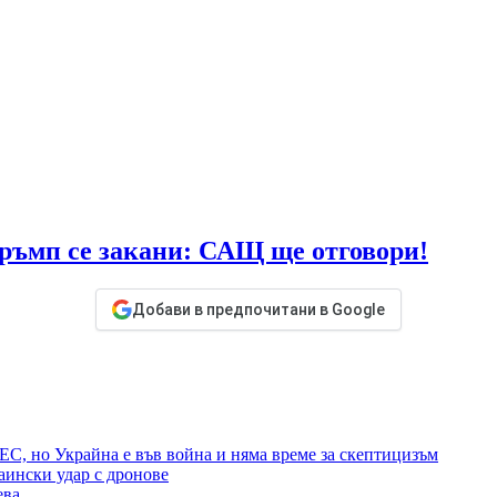
ръмп се закани: САЩ ще отговори!
Добави в предпочитани в Google
ЕС, но Украйна е във война и няма време за скептицизъм
аински удар с дронове
ева