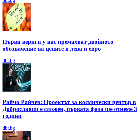
dbr.bg
Първи вериги у нас премахват двойното
обозначение на цените в лева и евро
dbr.bg
Райчо Райчев: Проектът за космически център в
Доброславци е сложен, първата фаза ще отнеме 3
години
dbr.bg