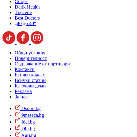
Спорт
Darik Health
Търсене
Best Doctors
„40 до 40“
Общи условия
Поверителност
Съдържание от партньори
Контакти
Етичен кодекс
Всички статии
Ключови думи
Реклама
За нас
Dsport.bg
9meseca.bg
Idei.bg
Dbr.bg
Agri.bg