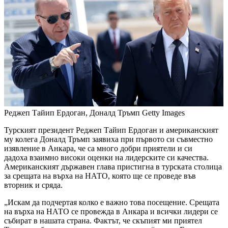
Реджеп Тайип Ердоган, Доналд Тръмп
Getty Images
Турският президент Реджеп Тайип Ердоган и американският
му колега Доналд Тръмп заявиха при първото си съвместно
изявление в Анкара, че са много добри приятели и си
дадоха взаимно високи оценки на лидерските си качества.
Американският държавен глава пристигна в турската столица
за срещата на върха на НАТО, която ще се проведе във
вторник и сряда.
„Искам да подчертая колко е важно това посещение. Срещата
на върха на НАТО се провежда в Анкара и всички лидери се
събират в нашата страна. Фактът, че скъпият ми приятел