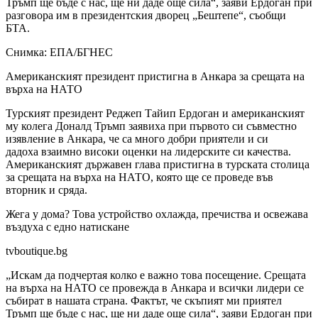
Тръмп ще бъде с нас, ще ни даде още сила“, заяви Ердоган при
разговора им в президентския дворец „Бештепе“, съобщи
БТА.
Снимка: ЕПА/БГНЕС
Американският президент пристигна в Анкара за срещата на
върха на НАТО
Турският президент Реджеп Тайип Ердоган и американският
му колега Доналд Тръмп заявиха при първото си съвместно
изявление в Анкара, че са много добри приятели и си
дадоха взаимно високи оценки на лидерските си качества.
Американският държавен глава пристигна в турската столица
за срещата на върха на НАТО, която ще се проведе във
вторник и сряда.
Жега у дома? Това устройство охлажда, пречиства и освежава
въздуха с едно натискане
tvboutique.bg
„Искам да подчертая колко е важно това посещение. Срещата
на върха на НАТО се провежда в Анкара и всички лидери се
събират в нашата страна. Фактът, че скъпият ми приятел
Тръмп ще бъде с нас, ще ни даде още сила“, заяви Ердоган при