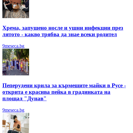
Хрема, запушено носле и ушни инфекции през
лятотo - какво трябва да знае всеки родител
9meseca.bg
Пеперудени крила за кърмещите майки в Русе -
открита е красива пейка в градинката на
площад "Дунав"
9meseca.bg