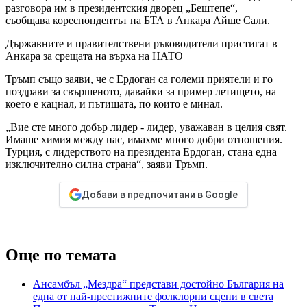
разговора им в президентския дворец „Бештепе“,
съобщава кореспондентът на БТА в Анкара Айше Сали.
Държавните и правителствени ръководители пристигат в
Анкара за срещата на върха на НАТО
Тръмп също заяви, че с Ердоган са големи приятели и го
поздрави за свършеното, давайки за пример летището, на
което е кацнал, и пътищата, по които е минал.
„Вие сте много добър лидер - лидер, уважаван в целия свят.
Имаше химия между нас, имахме много добри отношения.
Турция, с лидерството на президента Ердоган, стана една
изключително силна страна“, заяви Тръмп.
Добави в предпочитани в Google
Още по темата
Ансамбъл „Мездра“ представи достойно България на
една от най-престижните фолклорни сцени в света