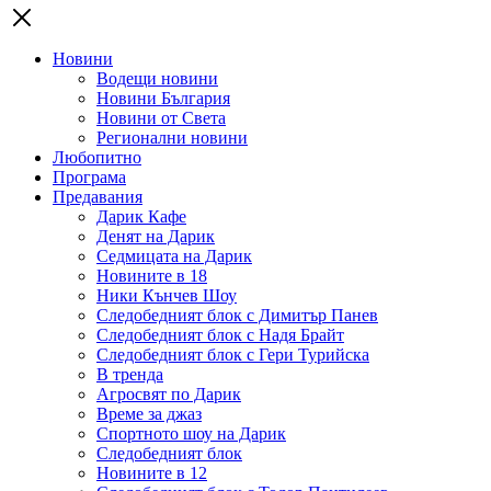
Новини
Водещи новини
Новини България
Новини от Света
Регионални новини
Любопитно
Програма
Предавания
Дарик Кафе
Денят на Дарик
Седмицата на Дарик
Новините в 18
Ники Кънчев Шоу
Следобедният блок с Димитър Панев
Следобедният блок с Надя Брайт
Следобедният блок с Гери Турийска
В тренда
Агросвят по Дарик
Време за джаз
Спортното шоу на Дарик
Следобедният блок
Новините в 12