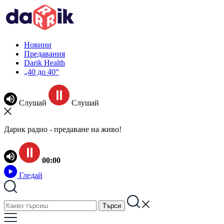
Новини
Предавания
Darik Health
„40 до 40“
Слушай
Слушай
Дарик радио - предаване на живо!
00:00
Гледай