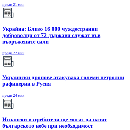
преди 21 мин
Украйна: Близо 16 000 чуждестранни
доброволци от 72 държави служат във
въоръжените сили
преди 22 мин
Украински дронове атакуваха големи петролни
рафинерии в Русия
преди 24 мин
Испански изтребители ще могат да пазят
българското небе при необходимост