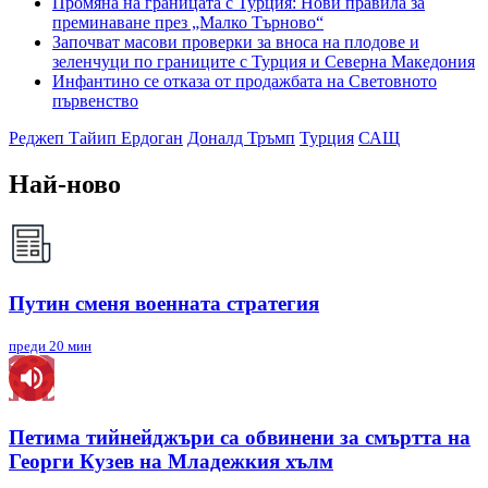
Промяна на границата с Турция: Нови правила за
преминаване през „Малко Търново“
Започват масови проверки за вноса на плодове и
зеленчуци по границите с Турция и Северна Македония
Инфантино се отказа от продажбата на Световното
първенство
Реджеп Тайип Ердоган
Доналд Тръмп
Турция
САЩ
Най-ново
Путин сменя военната стратегия
преди 20 мин
Петима тийнейджъри са обвинени за смъртта на
Георги Кузев на Младежкия хълм