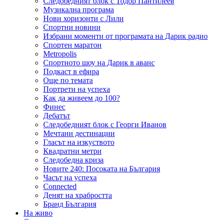
Следобедният блок с Тодор Пантилеев
Музикална програма
Нови хоризонти с Лили
Спортни новини
Избрани моменти от програмата на Дарик радио
Спортен маратон
Metropolis
Спортното шоу на Дарик в аванс
Подкаст в ефира
Още по темата
Портрети на успеха
Как да живеем до 100?
Финес
Дебатът
Следобедният блок с Георги Иванов
Мечтани дестинации
Гласът на изкуството
Квадратни метри
Следобедна криза
Новите 240: Посоката на България
Часът на успеха
Connected
Денят на храбростта
Бранд България
На живо