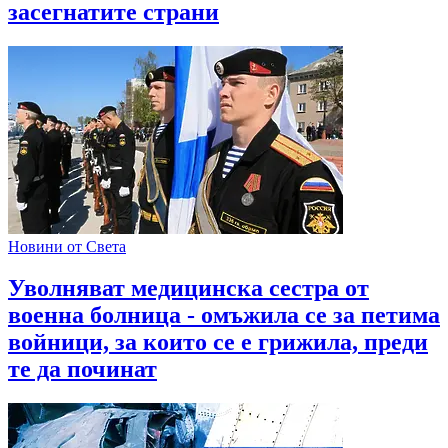
засегнатите страни
Новини от Света
Уволняват медицинска сестра от
военна болница - омъжила се за петима
войници, за които се е грижила, преди
те да починат