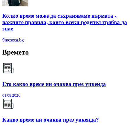
Колко време може да съхраняваме кърмата -
важните правила, които всеки родител трябва да
знае
9meseca.bg
Времето
Ето какво време ни очаква през уикенда
01.08.2026
Какво време ни очаква през уикенда?